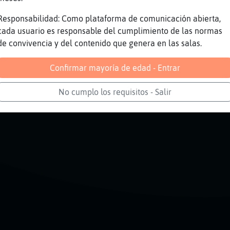
KCT creo
Aver necesito hablar con el es urgente
Responsabilidad: Como plataforma de comunicación abierta,
cada usuario es responsable del cumplimiento de las normas
no e puesto ning�n dato personal
de convivencia y del contenido que genera en las salas.
Alguien para un café
Confirmar mayoría de edad - Entrar
Reportar
Volver
Historia anterior
No cumplo los requisitos - Salir