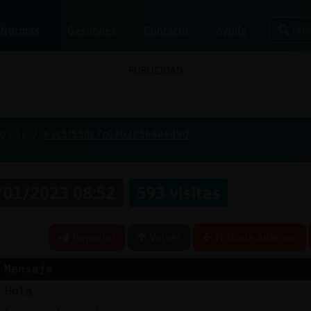
Bus
Normas
Gestiones
Contacto
Ayuda
PUBLICIDAD
01-16
63c5f558c7c030385664649d
/01/2023 08:52
593 visitas
Reportar
Volver
Historia anterior
Mensaje
Hola