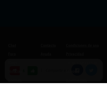
Chat
Contacto
Condiciones de uso
Foro
Ayuda
Privacidad
Blogs
Política de cookies
|
Compartir en:
Facebook
Twitter
6
Noticias
Soporte
Normas
Anunciantes
Estadísticas
Historias
Tu foro gratis