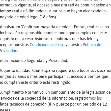
Alguien conoce a PanteraEficiente?el
normativa vigente, el acceso a nuestra red de comunicación en
chico de la furgoneta azul peque�a
tiempo real está limitado a usuarios que hayan alcanzado la
Es muy capillita
mayoría de edad legal (18 años).
y es comercial
Al pulsar en 'Confirmar mayoría de edad - Entrar', realizas una
Entre Lucas , Lorenzo , la furgoneta y el co
declaración responsable manifestando que cumples con este
requisito de acceso. Asimismo, confirmas que has leído y
Se llama Lorenzo
aceptas nuestras
Condiciones de Uso
y nuestra
Política de
suele estar metido en las hermandades y eso
Privacidad
.
A vivir , que nos espera un vertedero
Información de Seguridad y Privacidad:
Es comercial
Requisito de Edad: ChatHispano requiere que todos sus usuario
So dont be sad
tengan 18 años o más para participar. El acceso a perfiles que
De productos de peluquer�y eso
no cumplan este criterio está restringido.
dont be sad at all
Cumplimiento Normativo: En cumplimiento de la legislación de
Hace bicicleta y eso
servicios de la sociedad de la información, registramos los
a veces
datos técnicos de conexión (IP y puerto) por un periodo de 12
meses.