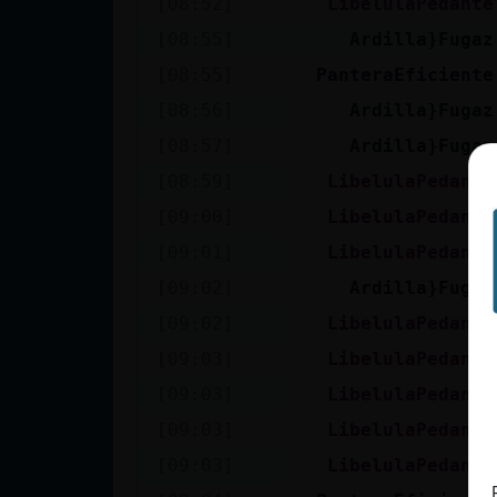
[08:52]
LibelulaPedante
cuenta
[08:55]
Ardilla}Fugaz
[08:55]
PanteraEficiente
[08:56]
Ardilla}Fugaz
Reservar
[08:57]
Ardilla}Fugaz
alias
[08:59]
LibelulaPedante
[09:00]
LibelulaPedante
Actualizar
[09:01]
LibelulaPedante
contraseña
[09:02]
Ardilla}Fugaz
[09:02]
LibelulaPedante
[09:03]
LibelulaPedante
Actualizar
[09:03]
LibelulaPedante
IP virtual
[09:03]
LibelulaPedante
[09:03]
LibelulaPedante