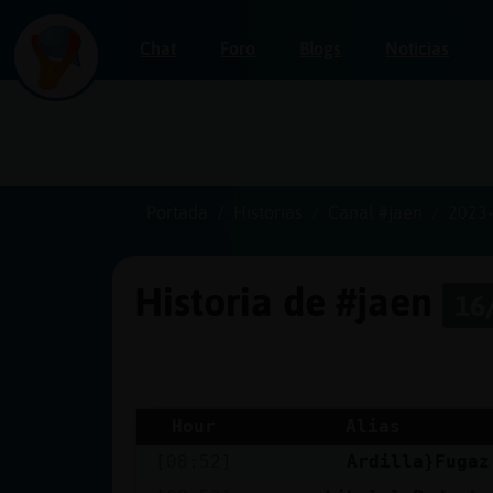
Chat
Foro
Blogs
Noticias
Iniciar
sesión
Portada
Historias
Canal #jaen
2023-
Historia de #jaen
16
¡Chatea
sin
publicidad!
Hour
Alias
[08:52]
Ardilla}Fugaz
Crear
una