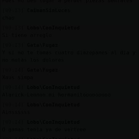
Pues no des lugar a perder piezas dentales
[09:13]
CaimanSinLuces
chao
[09:13]
Lobo\ConInquietud
Si tiene arreglo
[09:13]
Gata\Fugaz
Y si no te tomas cuatro diazepanes al dia y
no notas los dolores
[09:14]
Gata\Fugaz
Xaus simpa
[09:14]
Lobo\ConInquietud
Alarick-Lennon mi hermanitooooooooo
[09:14]
Lobo\ConInquietud
Ainssssss
[09:14]
Lobo\ConInquietud
Q ganas tenia ya de verteee