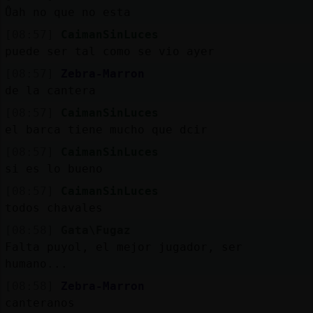
Ůah no que no esta
[08:57]
CaimanSinLuces
puede ser tal como se vio ayer
[08:57]
Zebra-Marron
de la cantera
[08:57]
CaimanSinLuces
el barca tiene mucho que dcir
[08:57]
CaimanSinLuces
si es lo bueno
[08:57]
CaimanSinLuces
todos chavales
[08:58]
Gata\Fugaz
Falta puyol, el mejor jugador, ser
humano...
[08:58]
Zebra-Marron
canteranos