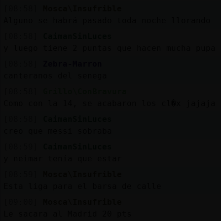
[08:58]
Mosca\Insufrible
Alguno se habrá pasado toda noche llorando
[08:58]
CaimanSinLuces
y luego tiene 2 puntas que hacen mucha pupa
[08:58]
Zebra-Marron
canteranos del senega
[08:58]
Grillo\ConBravura
Como con la 14, se acabaron los cl�x jajaja
[08:58]
CaimanSinLuces
creo que messi sobraba
[08:59]
CaimanSinLuces
y neimar tenía que estar
[08:59]
Mosca\Insufrible
Esta liga para el barsa de calle
[09:00]
Mosca\Insufrible
Le sacara al Madrid 20 pts