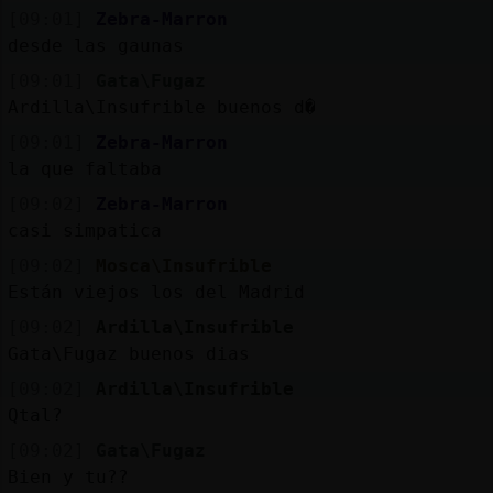
[09:01]
Zebra-Marron
desde las gaunas
[09:01]
Gata\Fugaz
Ardilla\Insufrible buenos d�
[09:01]
Zebra-Marron
la que faltaba
[09:02]
Zebra-Marron
casi simpatica
[09:02]
Mosca\Insufrible
Están viejos los del Madrid
[09:02]
Ardilla\Insufrible
Gata\Fugaz buenos dias
[09:02]
Ardilla\Insufrible
Qtal?
[09:02]
Gata\Fugaz
Bien y tu??