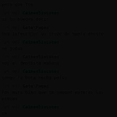
pero que fue
[09:08]
CaimanSinLuces
si lo puedes decir
[09:08]
Gata\Fugaz
Una infecci󮠰or un trozo de muela dentro
[09:08]
CaimanSinLuces
no jodas
[09:08]
CaimanSinLuces
voy al dentista mañana
[09:08]
CaimanSinLuces
tengo la boca hecha polvo
[09:09]
Gata\Fugaz
Pos mira bien que te saquen enteras las
piezas
[09:09]
CaimanSinLuces
ok