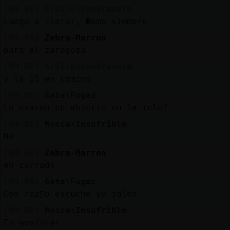
[09:00]
Grillo\ConBravura
Luego a llorar, �omo siempre
[09:00]
Zebra-Marron
para el zaragoza
[09:00]
Grillo\ConBravura
y la 15 en camino
[09:00]
Gata\Fugaz
Lo exaron en abierto en la tele?
[09:00]
Mosca\Insufrible
No
[09:00]
Zebra-Marron
en carrado
[09:00]
Gata\Fugaz
Con raz󮠮o escuche yo jaleo
[09:00]
Mosca\Insufrible
En movistar