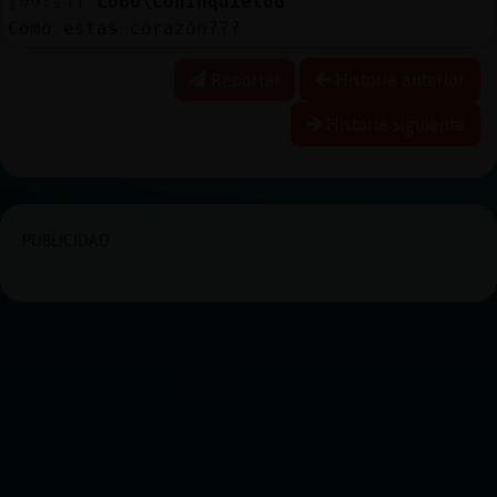
[09:14]
Lobo\ConInquietud
Como estas corazón???
Reportar
Historia anterior
Historia siguiente
PUBLICIDAD