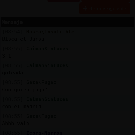
Historia siguiente
Mensaje
Reserva
[08:54]
Mosca\Insufrible
alias
Bisca el Barsa !!!!
[08:55]
CaimanSinLuces
3 1
Actuali
[08:55]
CaimanSinLuces
contras
goleada
[08:55]
Gata\Fugaz
Con quien jugo?
Actuali
[08:55]
CaimanSinLuces
IP
con el madrid
virtual
[08:55]
Gata\Fugaz
Ahhh vale
[08:55]
Zebra-Marron