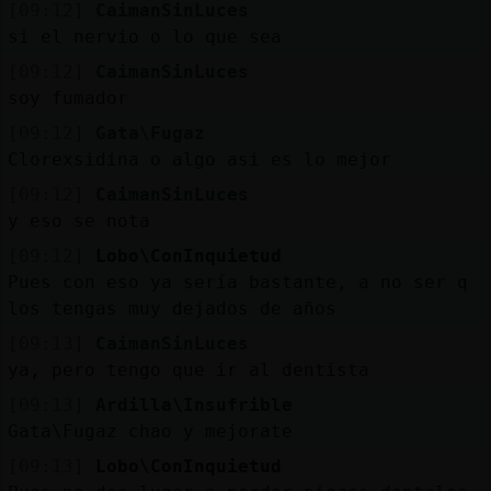
[09:12]
CaimanSinLuces
si el nervio o lo que sea
[09:12]
CaimanSinLuces
soy fumador
[09:12]
Gata\Fugaz
Clorexsidina o algo asi es lo mejor
[09:12]
CaimanSinLuces
y eso se nota
[09:12]
Lobo\ConInquietud
Pues con eso ya sería bastante, a no ser q
los tengas muy dejados de años
[09:13]
CaimanSinLuces
ya, pero tengo que ir al dentista
[09:13]
Ardilla\Insufrible
Gata\Fugaz chao y mejorate
[09:13]
Lobo\ConInquietud