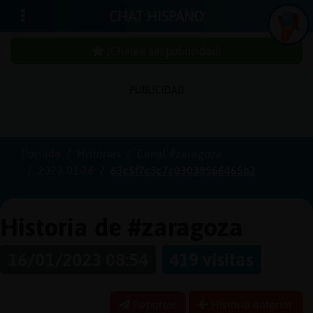
CHAT HISPANO
¡Chatea sin publicidad!
PUBLICIDAD
Iniciar
sesión
Portada
Historias
Canal #zaragoza
2023-01-16
63c5f7c3c7c03038566465b2
¡Chatea
sin
publici
Historia de #zaragoza
16/01/2023 08:54
419 visitas
Crear
una
Reportar
Historia anterior
cuenta