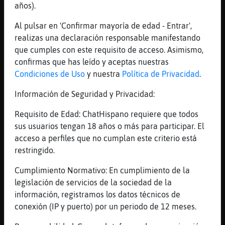
marimorena
años).
[09:04]
Zebra-Marron
Al pulsar en 'Confirmar mayoría de edad - Entrar',
tiene rifle?
realizas una declaración responsable manifestando
[09:05]
Zebra-Marron
que cumples con este requisito de acceso. Asimismo,
que te ha pasado libelula
confirmas que has leído y aceptas nuestras
[09:05]
CaimanSinLuces
Condiciones de Uso
y nuestra
Política de Privacidad
.
jodo
Información de Seguridad y Privacidad:
[09:05]
CaimanSinLuces
espero que estés mejor
Requisito de Edad: ChatHispano requiere que todos
sus usuarios tengan 18 años o más para participar. El
[09:06]
Zebra-Marron
acceso a perfiles que no cumplan este criterio está
estamos buenos
restringido.
[09:06]
CaimanSinLuces
yo estuve un mes en el clínico en la uci
Cumplimiento Normativo: En cumplimiento de la
legislación de servicios de la sociedad de la
[09:06]
Gata\Fugaz
información, registramos los datos técnicos de
Si,ya si,pero podia haber sido peor si
conexión (IP y puerto) por un periodo de 12 meses.
espero un par de d� y no me voy por
urgencias