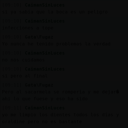
[09:10]
CaimanSinLuces
si ya sabía que la boca es un peligro
[09:10]
CaimanSinLuces
infecciones a tope
[09:10]
Gata\Fugaz
Yo nunca he tenido problemas la verdad
[09:10]
CaimanSinLuces
no nos cuidamos
[09:10]
CaimanSinLuces
si pero al final
[09:11]
Gata\Fugaz
Pero al sacarmela se romperia y me dejar�
ahi lo que fuese y eso ha sido
[09:11]
CaimanSinLuces
yo me limpio los dientes todos los días y
oraldine pero no es bastante