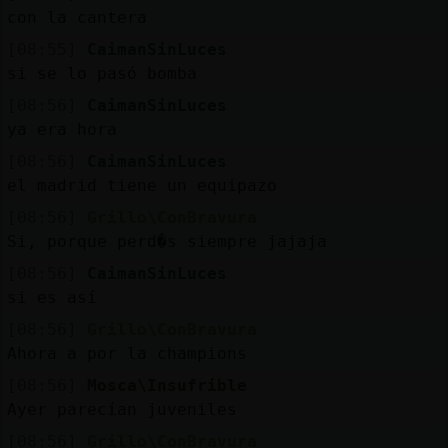
Mis
con la cantera
blogs
[08:55]
CaimanSinLuces
si se lo pasó bomba
[08:56]
CaimanSinLuces
Mis
ya era hora
foros
[08:56]
CaimanSinLuces
el madrid tiene un equipazo
[08:56]
Grillo\ConBravura
Registr
Si, porque perd�s siempre jajaja
un
[08:56]
CaimanSinLuces
canal
si es así
[08:56]
Grillo\ConBravura
Ahora a por la champions
Más
[08:56]
Mosca\Insufrible
gestion
Ayer parecían juveniles
[08:56]
Grillo\ConBravura