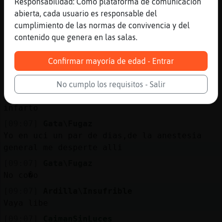
Responsabilidad: Como plataforma de comunicación
[09:06]
CaimanSinLuces
abierta, cada usuario es responsable del
y 2 en plabta
cumplimiento de las normas de convivencia y del
contenido que genera en las salas.
[09:06]
CaimanSinLuces
planta
Confirmar mayoría de edad - Entrar
[09:07]
CaimanSinLuces
que fue
No cumplo los requisitos - Salir
[09:07]
CaimanSinLuces
infarto
[09:07]
Gata\Fugaz
Yo en uci un par de dias,de la anestesia
general me desperte alli
[09:07]
Gata\Fugaz
No co�o
[09:07]
Ardilla\Insufrible
Vaya libe
[09:07]
CaimanSinLuces