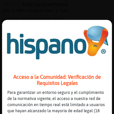
[09:02]
Ardilla\Insufrible
Zebra-Marronignorame y fin
[09:02]
Grillo\ConBravura
Mosca\Insufrible respeta
[09:03]
Gata\Fugaz
Aqu�ue voy a ir ahora al dentista con el
informe del hospital a liarsela
[09:03]
Mosca\Insufrible
Ya está el intolerante del rifle
[09:03]
Ardilla\Insufrible
Q ta ha pasado?
Acceso a la Comunidad: Verificación de
[09:03]
Ardilla\Insufrible
Requisitos Legales
Libe
Para garantizar un entorno seguro y el cumplimiento
[09:04]
Gata\Fugaz
de la normativa vigente, el acceso a nuestra red de
Pos que he estao una semana ingresada, con
comunicación en tiempo real está limitado a usuarios
operaci󮠤e urgencia y uci y toda la
que hayan alcanzado la mayoría de edad legal (18