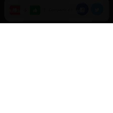
Blogs
Política de cookies
|
Compartir en:
Facebook
Twitter
-5
Noticias
Soporte
Normas
Anunciantes
Estadísticas
Historias
Tu foro gratis
opyright © 1996-2026 Chat Hispano, S.L.U. Todos los derechos reservado