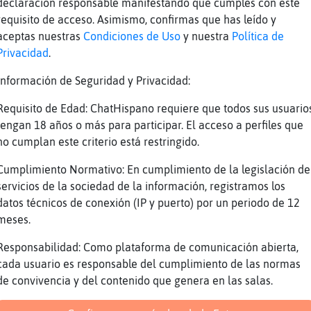
no la pediste en navidad?
declaración responsable manifestando que cumples con este
requisito de acceso. Asimismo, confirmas que has leído y
En navidad tendre mas dias.
aceptas nuestras
Condiciones de Uso
y nuestra
Política de
No me puedo quejar jeje
Privacidad
.
ah carambas
Información de Seguridad y Privacidad:
la cosa esta buena en tu trabajo
Requisito de Edad: ChatHispano requiere que todos sus usuario
Son dias que me deben, de trabajar de mas alg
tengan 18 años o más para participar. El acceso a perfiles que
Voy acumulando.
no cumplan este criterio está restringido.
se puede hacer?
Cumplimiento Normativo: En cumplimiento de la legislación de
aqui muy poco
servicios de la sociedad de la información, registramos los
Si, donde trabajo si.
datos técnicos de conexión (IP y puerto) por un periodo de 12
meses.
Reportar
Volver
Historia anterior
Responsabilidad: Como plataforma de comunicación abierta,
cada usuario es responsable del cumplimiento de las normas
de convivencia y del contenido que genera en las salas.