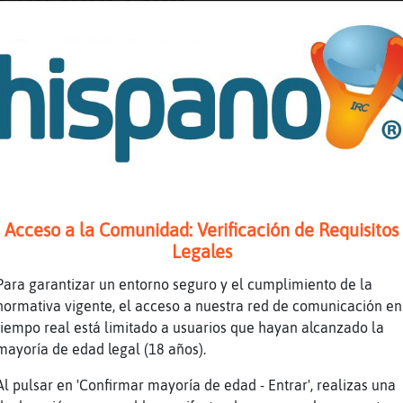
buenas noches a todos
[Mandril}ConTimidez] buenas noches
Anguila-Feroz holaa
feliz noche
Igual
Que tal estas?
que bueno ver gente conocida
bien, llegando de la calle
Acceso a la Comunidad: Verificación de Requisitos
t�?
Legales
Bien, de vacaciones
Para garantizar un entorno seguro y el cumplimiento de la
ohhhhh
normativa vigente, el acceso a nuestra red de comunicación en
hasta cuando?
tiempo real está limitado a usuarios que hayan alcanzado la
Dos semanas
mayoría de edad legal (18 años).
ohh que bien
Al pulsar en 'Confirmar mayoría de edad - Entrar', realizas una