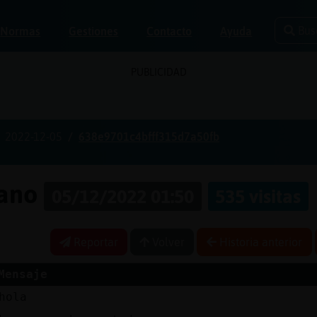
Bus
Normas
Gestiones
Contacto
Ayuda
PUBLICIDAD
2022-12-05
638e9701c4bfff315d7a50fb
pano
05/12/2022 01:50
535 visitas
Reportar
Volver
Historia anterior
Mensaje
hola