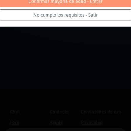
Confirmar mayoría de edad - Entrar
No cumplo los requisitos - Salir
Chat
Contacto
Condiciones de uso
Foro
Ayuda
Privacidad