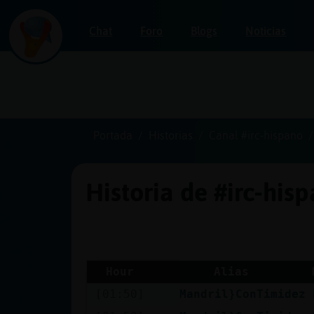
Chat
Foro
Blogs
Noticias
Iniciar
sesión
Portada
Historias
Canal #irc-hispano
Historia de #irc-his
¡Chatea
sin
publicidad!
Hour
Alias
[01:50]
Mandril}ConTimidez
Crear
una