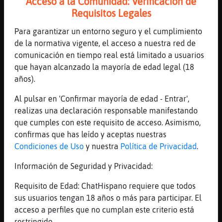
Acceso a la Comunidad: Verificación de
[01:52]
Anguila-ConBravura
Requisitos Legales
uoooo
Para garantizar un entorno seguro y el cumplimiento
[01:52]
Anguila-ConBravura
de la normativa vigente, el acceso a nuestra red de
entro y troleo? XD
comunicación en tiempo real está limitado a usuarios
[01:52]
Caracol\Especial
que hayan alcanzado la mayoría de edad legal (18
no entro al live
años).
[01:53]
Caracol\Especial
Al pulsar en 'Confirmar mayoría de edad - Entrar',
asi que no leo los comentarios
realizas una declaración responsable manifestando
[01:53]
Caracol\Especial
que cumples con este requisito de acceso. Asimismo,
dejalo eemmm, pubret
confirmas que has leído y aceptas nuestras
Condiciones de Uso
y nuestra
Política de Privacidad
.
[01:53]
Anguila-ConBravura
estoy dentro
Información de Seguridad y Privacidad:
[01:53]
Anguila-ConBravura
Requisito de Edad: ChatHispano requiere que todos
Caracol\Especial esta en directooo
sus usuarios tengan 18 años o más para participar. El
[01:54]
Anguila-ConBravura
acceso a perfiles que no cumplan este criterio está
estoy dentro
restringido.