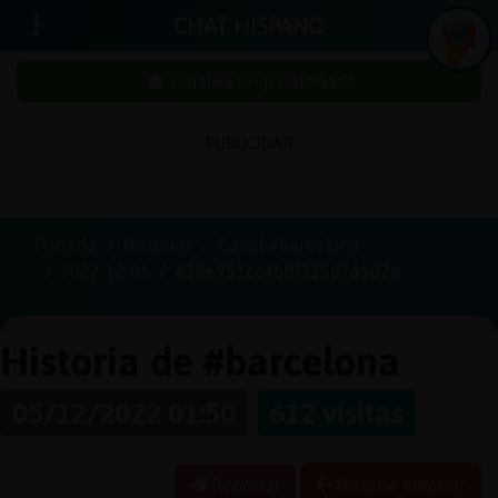
CHAT HISPANO
¡Chatea sin publicidad!
PUBLICIDAD
Iniciar
sesión
Portada
Historias
Canal #barcelona
2022-12-05
638e951cc4bfff315d7a507a
¡Chatea
sin
publici
Historia de #barcelona
05/12/2022 01:50
612 visitas
Crear
una
Reportar
Historia anterior
cuenta