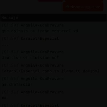
Historia siguiente
Mensaje
Reserva
[01:50]
Anguila-ConBravura
alias
que opinais de irene montero? xd
[01:50]
Caracol\Especial
...
Actuali
[01:51]
Anguila-ConBravura
contras
dimision si dimision no?
[01:51]
Anguila-ConBravura
Caracol\Especial como se llama tu deejay?
Actuali
[01:51]
Anguila-ConBravura
IP
pa chafardiar
virtual
[01:51]
Anguila-ConBravura
xd
[01:51]
Caracol\Especial