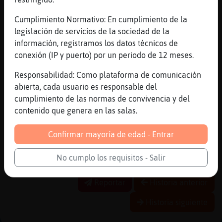
[01:54]
Anguila-ConBravura
Cumplimiento Normativo: En cumplimiento de la
le voy a decir: heil hitler
legislación de servicios de la sociedad de la
[01:54]
Caracol\Especial
información, registramos los datos técnicos de
xdd
conexión (IP y puerto) por un periodo de 12 meses.
[01:54]
Anguila-ConBravura
Responsabilidad: Como plataforma de comunicación
xD
abierta, cada usuario es responsable del
[01:54]
Caracol\Especial
cumplimiento de las normas de convivencia y del
nooooooooooooooo
contenido que genera en las salas.
[01:54]
Anguila-ConBravura
es broma
Confirmar mayoría de edad - Entrar
[01:54]
Anguila-ConBravura
No cumplo los requisitos - Salir
que noo
Reportar
Historia anterior
Historia siguiente