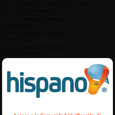
Mis
peter trambolic , musica de los 80-
blogs
90...discutekeraaaaa
[01:52]
Caracol\Especial
es de terrassa :)
Mis
[01:52]
Anguila-ConBravura
foros
tramboliko
[01:52]
Caracol\Especial
me entere ayer
Registr
[01:52]
Anguila-ConBravura
un
ajaja
canal
[01:52]
Anguila-ConBravura
ta bien
[01:52]
Anguila-ConBravura
y hace directo??
Más
gestion
[01:52]
Caracol\Especial
siii de 23.30 a 2 ... creo