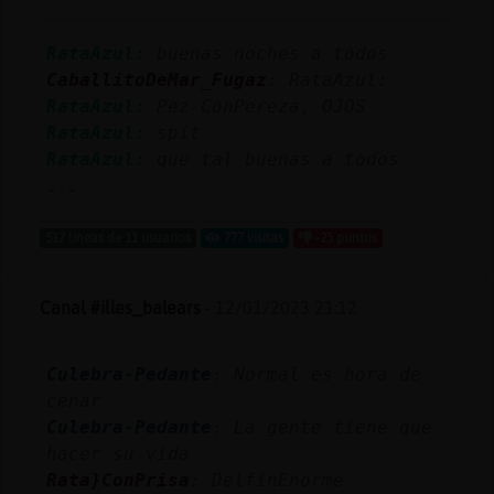
Mis
blogs
RataAzul
: buenas noches a todos
CaballitoDeMar_Fugaz
: RataAzul:
RataAzul
: Pez-ConPereza, OJOS
RataAzul
: spit
Mis
RataAzul
: que tal buenas a todos
foros
...
517 líneas de 11 usuarios
777 visitas
-25 puntos
Registr
un
Canal #illes_balears
-
12/01/2023 21:12
canal
Culebra-Pedante
: Normal es hora de
cenar
Más
Culebra-Pedante
: La gente tiene que
gestion
hacer su vida
Rata}ConPrisa
: DelfinEnorme