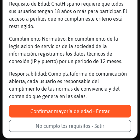
Requisito de Edad: ChatHispano requiere que todos
ElefanteFeliz
: pues van bajando las
sus usuarios tengan 18 años o más para participar. El
temperaturas
acceso a perfiles que no cumplan este criterio está
ElefanteFeliz
: con lo que me gusta a
restringido.
mi estar calentito¡¡¡
Caiman{Tenaz
: Chimenea o edredón
Cumplimiento Normativo: En cumplimiento de la
nórdico :)
legislación de servicios de la sociedad de la
ElefanteFeliz
: edredoning eso
información, registramos los datos técnicos de
tambien mola
conexión (IP y puerto) por un periodo de 12 meses.
...
Responsabilidad: Como plataforma de comunicación
abierta, cada usuario es responsable del
72 líneas de 5 usuarios
658 visitas
3 puntos
cumplimiento de las normas de convivencia y del
contenido que genera en las salas.
Canal #illes_balears
-
12/01/2023 17:11
Confirmar mayoría de edad - Entrar
Serpiente}Locuaz
: Buenas tardes
No cumplo los requisitos - Salir
Caiman}Fugaz
: Ya habeis escuchado la
canción de shakira?