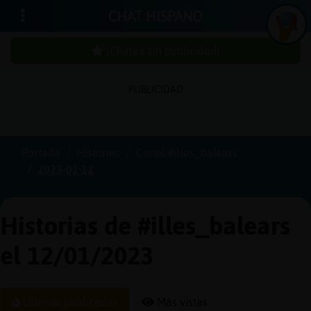
CHAT HISPANO
¡Chatea sin publicidad!
PUBLICIDAD
Iniciar
sesión
Portada
Historias
Canal #illes_balears
2023-01-12
¡Chatea
sin
publici
Historias de #illes_balears
el 12/01/2023
Crear
una
Últimas publicadas
Más vistas
cuenta