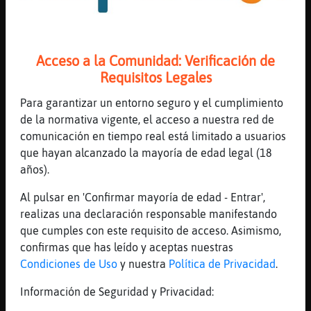
40 líneas de 5 usuarios
666 visitas
-1 puntos
Canal #illes_balears
-
12/01/2023 18:50
Acceso a la Comunidad: Verificación de
Requisitos Legales
Leon_Eficiente
: Al privado :/
Para garantizar un entorno seguro y el cumplimiento
Ardilla\Letal
: buenas tardes a todos
de la normativa vigente, el acceso a nuestra red de
Ardilla\Letal
: hola gota, spit
comunicación en tiempo real está limitado a usuarios
Ardilla\Letal
: Ardilla{Humildet
que hayan alcanzado la mayoría de edad legal (18
Leon_Eficiente
: Buenas Ardilla\Letal
años).
...
Al pulsar en 'Confirmar mayoría de edad - Entrar',
80 líneas de 6 usuarios
677 visitas
-14 puntos
realizas una declaración responsable manifestando
que cumples con este requisito de acceso. Asimismo,
confirmas que has leído y aceptas nuestras
Canal #illes_balears
-
12/01/2023 18:24
Condiciones de Uso
y nuestra
Política de Privacidad
.
Información de Seguridad y Privacidad:
Caiman{Tenaz
: Entrar y que te peguen
años 😠