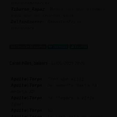
muuuuuaaaaacckk
Tiburon_Rapaz
: Menos los que estamos
aqui que no tenelos vida ...
DelfinEnorme
: Rata}ConPrisa
muuuuuack
...
366 líneas de 10 usuarios
723 visitas
8 puntos
Canal #illes_balears
-
12/01/2023 20:40
Aguila\Torpe
: Creo que siiii
Aguila\Torpe
: De momento hasta la
médula XD
Aguila\Torpe
: Ya llegare a viejo
igual
Aguila\Torpe
: XD
Aguila\Torpe
: La cosa esta en poder