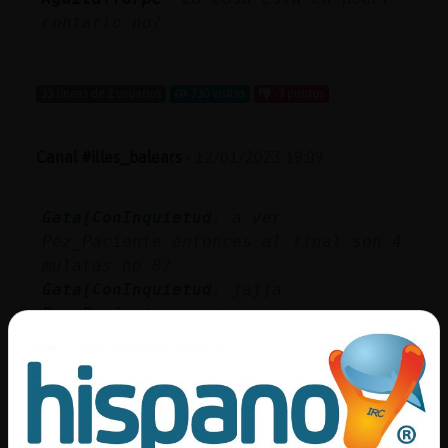
contarlo no?
...
33 líneas de 2 usuarios
730 visitas
-3 puntos
Canal #illes_balears
-
12/01/2023 19:09
Gata{ConInquietud
: a ver
Pez_Paciente entonces al final son 4
mulatas no 8?
Gata{ConInquietud
: jajja
Pez_Paciente
: cuatro cuatro
Pez_Paciente
: ni cinco ni tres
Gata{ConInquietud
: jjjajajajajj
mejor
...