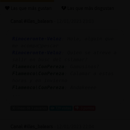
Las que más gustan
Las que más disgustan
Canal #illes_balears
-
12/01/2023 23:03
Reserva
alias
Rinoceronte-Veloz
: Hola, alguin que
me acompa񥠠pescar
Rinoceronte-Veloz
: Quien se atreve a
Actuali
salir en busc del cslamar?
contras
Flamenco\ConPereza
: Gamusinos?
Flamenco\ConPereza
: Calamar a estas
horas y en invierno
Flamenco\ConPereza
: Andakeeee
Actuali
...
IP
virtual
30 líneas de 3 usuarios
729 visitas
-3 puntos
Canal #illes_balears
-
12/01/2023 22:04