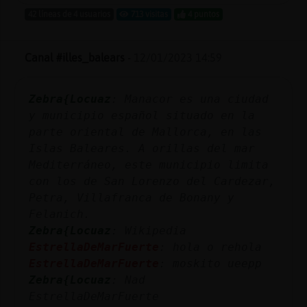
42 líneas de 4 usuarios
713 visitas
4 puntos
Canal #illes_balears
-
12/01/2023 14:59
Zebra{Locuaz
: Manacor es una ciudad
y municipio español situado en la
parte oriental de Mallorca, en las
Islas Baleares. A orillas del mar
Mediterráneo, este municipio limita
con los de San Lorenzo del Cardezar,
Petra, Villafranca de Bonany y
Felanich.
Zebra{Locuaz
: Wikipedia
EstrellaDeMarFuerte
: hola o rehola
EstrellaDeMarFuerte
: moskito ueepp
Zebra{Locuaz
: Nad
EstrellaDeMarFuerte