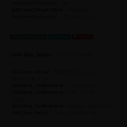
Serpiente}Locuaz
: No
Gallina}Insufrible
: Pesaita
Serpiente}Locuaz
: Jjjajajajja
...
28 líneas de 4 usuarios
640 visitas
-9 puntos
Canal #illes_balears
-
12/01/2023 16:41
Gallina-Veloz
: Kay te toco la
bonoloto o no
Culebra_ConBravura
: reintegro
Culebra_ConBravura
: hoy volvi a
jugar
Culebra_ConBravura
: mismas apuestas
Gallina-Veloz
: Toco n palma no
...