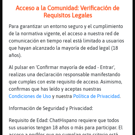
pos si
Acceso a la Comunidad: Verificación de
Requisitos Legales
[17:14]
Raton}Locuaz
y me la suda
Para garantizar un entorno seguro y el cumplimiento
[17:14]
Gallina}Insufrible
de la normativa vigente, el acceso a nuestra red de
Yo no duermo de preocupacion
comunicación en tiempo real está limitado a usuarios
que hayan alcanzado la mayoría de edad legal (18
[17:15]
Gallina}Insufrible
años).
jajaja
[17:15]
Caiman}Fugaz
Al pulsar en 'Confirmar mayoría de edad - Entrar',
Han aumentado las ventas de los casio y los
realizas una declaración responsable manifestando
twingos
que cumples con este requisito de acceso. Asimismo,
confirmas que has leído y aceptas nuestras
[17:15]
Caiman}Fugaz
Condiciones de Uso
y nuestra
Política de Privacidad
.
Jajaja
[17:15]
Serpiente}Locuaz
Información de Seguridad y Privacidad:
Jjjajajajja
Requisito de Edad: ChatHispano requiere que todos
[17:16]
Gallina}Insufrible
sus usuarios tengan 18 años o más para participar. El
Genial
acceso a perfiles que no cumplan este criterio está