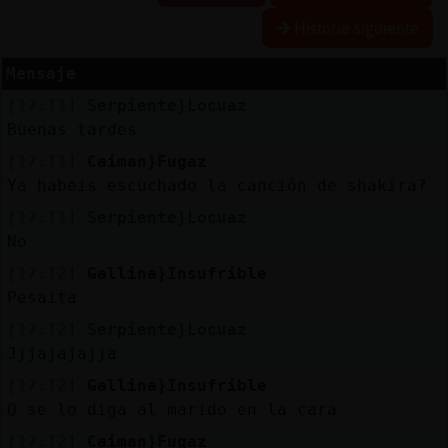
Historia siguiente
Mensaje
Reserva
[17:11]
Serpiente}Locuaz
alias
Buenas tardes
[17:11]
Caiman}Fugaz
Ya habeis escuchado la canción de shakira?
Actuali
[17:11]
Serpiente}Locuaz
contras
No
[17:12]
Gallina}Insufrible
Pesaita
Actuali
[17:12]
Serpiente}Locuaz
IP
Jjjajajajja
virtual
[17:12]
Gallina}Insufrible
Q se lo diga al marido en la cara
[17:12]
Caiman}Fugaz