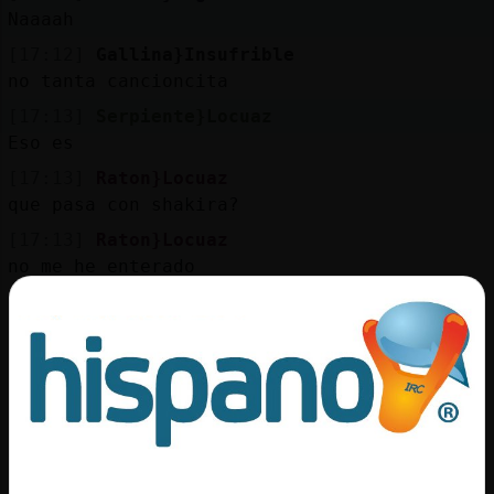
Mis
Naaaah
blogs
[17:12]
Gallina}Insufrible
no tanta cancioncita
[17:13]
Serpiente}Locuaz
Mis
Eso es
foros
[17:13]
Raton}Locuaz
que pasa con shakira?
[17:13]
Raton}Locuaz
Registr
no me he enterado
un
[17:13]
Serpiente}Locuaz
canal
Jjjajajajja
[17:13]
Caiman}Fugaz
Debes ser el unico
Más
[17:13]
Caiman}Fugaz
gestion
Jajaja
[17:14]
Raton}Locuaz