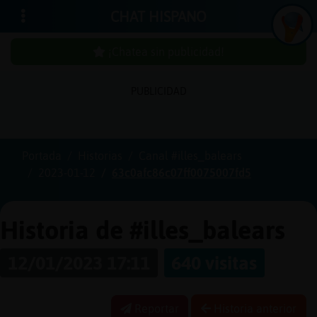
CHAT HISPANO
¡Chatea sin publicidad!
PUBLICIDAD
Iniciar
sesión
Portada
Historias
Canal #illes_balears
2023-01-12
63c0afc86c07ff0075007fd5
¡Chatea
sin
publici
Historia de #illes_balears
12/01/2023 17:11
640 visitas
Crear
una
Reportar
Historia anterior
cuenta