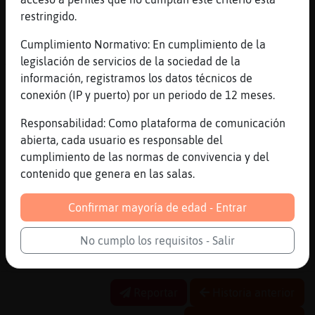
[17:16]
Gallina}Insufrible
restringido.
a mi q porcentaje me dan?
Cumplimiento Normativo: En cumplimiento de la
[17:16]
Caiman}Fugaz
legislación de servicios de la sociedad de la
Tienes acciones?
información, registramos los datos técnicos de
[17:16]
Gallina}Insufrible
conexión (IP y puerto) por un periodo de 12 meses.
Ninguna, como las ganas d saber q hacen
Responsabilidad: Como plataforma de comunicación
[17:17]
Gallina}Insufrible
abierta, cada usuario es responsable del
Jajajaja
cumplimiento de las normas de convivencia y del
[17:17]
Caiman}Fugaz
contenido que genera en las salas.
Yo como padre solo pienso en los hijos. Su
madre malmetiendo con cancioncitas a su
Confirmar mayoría de edad - Entrar
padre
No cumplo los requisitos - Salir
[17:17]
Caiman}Fugaz
Pero bueno. Me la refanfinfla tambien
Reportar
Historia anterior