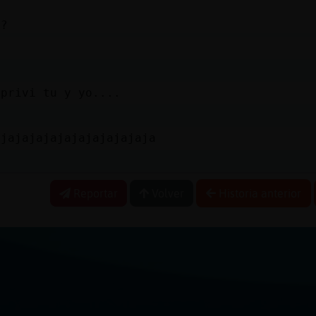
s?
 privi tu y yo....
ajajajajajajajajajajaja
Reportar
Volver
Historia anterior