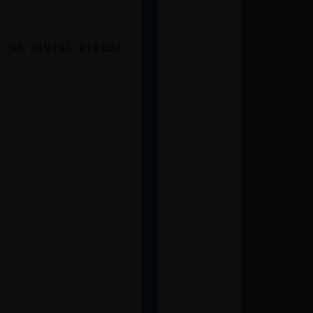
 me olvid󠤥l olvido