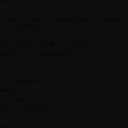
 yo a ti
es que te olvide si cuando empiezo a olvidarte
zo a recordarte?
ía
rase de hace a񯳠y a�n me acuerdo...
bonito? O un trabalenguas?
es e.e
a de que lo escribas tú
s una fenomena
v�pensar
y currando.....
 de a mi por pensar...
inis