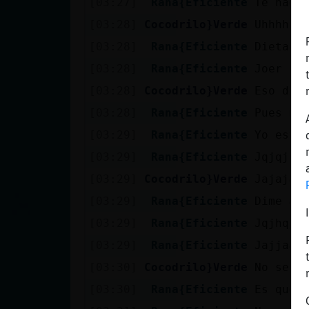
[03:27]
Rana{Eficiente
Te hago
[03:28]
Cocodrilo}Verde
Uhhhh t
[03:28]
Rana{Eficiente
Dieta?
[03:28]
Rana{Eficiente
Joer
[03:28]
Cocodrilo}Verde
Eso dic
[03:28]
Rana{Eficiente
Pues no
[03:29]
Rana{Eficiente
Yo esto
[03:29]
Rana{Eficiente
Jqjqj
[03:29]
Cocodrilo}Verde
Jajajaj
[03:29]
Rana{Eficiente
Dime al
[03:29]
Rana{Eficiente
Jqjhqjq
[03:29]
Rana{Eficiente
Jajjaa
[03:30]
Cocodrilo}Verde
No se m
[03:30]
Rana{Eficiente
Es que 