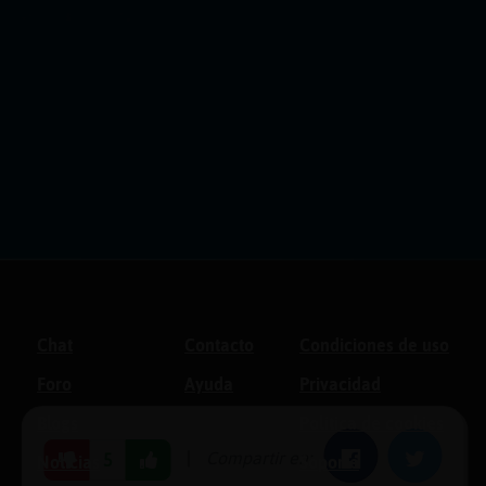
Chat
Contacto
Condiciones de uso
Foro
Ayuda
Privacidad
Blogs
Política de cookies
|
Compartir en:
Facebook
Twitter
5
Noticias
Soporte