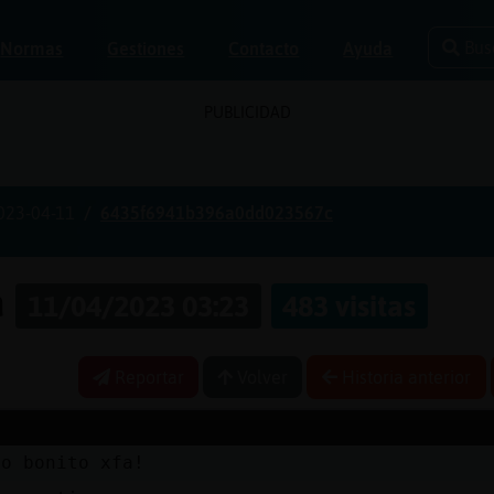
Bus
Normas
Gestiones
Contacto
Ayuda
PUBLICIDAD
023-04-11
6435f6941b396a0dd023567c
a
11/04/2023 03:23
483 visitas
Reportar
Volver
Historia anterior
go bonito xfa!