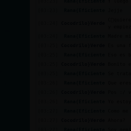
[03:23]
Rana{Eficiente
Y luego
cuenta
[03:23]
Rana{Eficiente
Jejje
C󭯠quier
[03:24]
Cocodrilo}Verde
y empie
Reservar
[03:24]
Rana{Eficiente
Madre m
alias
[03:25]
Cocodrilo}Verde
Es una f
[03:25]
Rana{Eficiente
Eso es 
[03:25]
Cocodrilo}Verde
Bonito 
Actualizar
contraseña
[03:25]
Rana{Eficiente
Se trat
[03:26]
Rana{Eficiente
Que ere
[03:26]
Cocodrilo}Verde
Pos :/ 
Actualizar
[03:26]
Rana{Eficiente
Yo esto
IP virtual
[03:27]
Rana{Eficiente
Como me
[03:27]
Cocodrilo}Verde
Ahora?
[03:27]
Rana{Eficiente
Soy gem