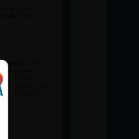
 en el chat
 min�sculas en el
es muchas cosas
se observan
mo o en las
 que tendrás que
r un disgusto.
a.