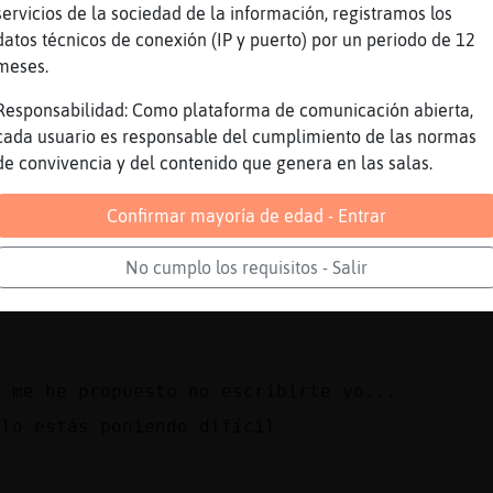
res entrar al privi
servicios de la sociedad de la información, registramos los
datos técnicos de conexión (IP y puerto) por un periodo de 12
meses.
no
Responsabilidad: Como plataforma de comunicación abierta,
cada usuario es responsable del cumplimiento de las normas
dan miedo xD
de convivencia y del contenido que genera en las salas.
ajajajajajajajajajajaja
Confirmar mayoría de edad - Entrar
a eso de ti
No cumplo los requisitos - Salir
e me he propuesto no escribirte yo...
 lo estás poniendo difícil
.