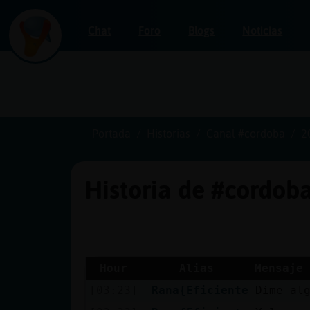
Chat
Foro
Blogs
Noticias
Iniciar
sesión
Portada
Historias
Canal #cordoba
2
Historia de #cordob
¡Chatea
sin
publicidad!
Hour
Alias
Mensaje
[03:23]
Rana{Eficiente
Dime al
Crear
una