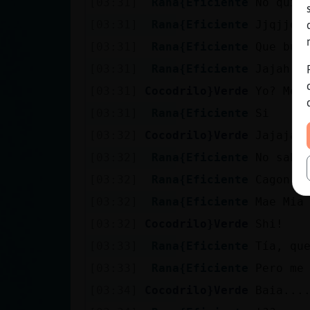
[03:31]
Rana{Eficiente
No quie
[03:31]
Rana{Eficiente
Jjqjjq
[03:31]
Rana{Eficiente
Que bue
[03:31]
Rana{Eficiente
Jajah m
[03:31]
Cocodrilo}Verde
Yo? Me 
[03:31]
Rana{Eficiente
Si
[03:32]
Cocodrilo}Verde
Jajajaj
[03:32]
Rana{Eficiente
No sabí
[03:32]
Rana{Eficiente
Cagon a
[03:32]
Rana{Eficiente
Mae Mia
[03:32]
Cocodrilo}Verde
Shi!
[03:33]
Rana{Eficiente
Tía, qu
[03:33]
Rana{Eficiente
Pero me
[03:34]
Cocodrilo}Verde
Baia...