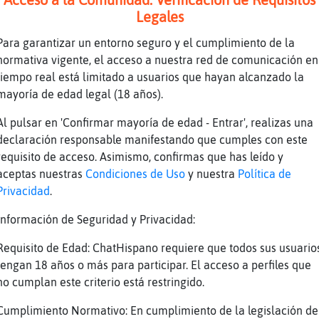
 una buena
Legales
oy shunga
Para garantizar un entorno seguro y el cumplimiento de la
normativa vigente, el acceso a nuestra red de comunicación en
tiempo real está limitado a usuarios que hayan alcanzado la
e xD
mayoría de edad legal (18 años).
 se que...
Al pulsar en 'Confirmar mayoría de edad - Entrar', realizas una
y a tope!
declaración responsable manifestando que cumples con este
requisito de acceso. Asimismo, confirmas que has leído y
aceptas nuestras
Condiciones de Uso
y nuestra
Política de
ajajajajajajajajajajaja
Privacidad
.
go bonito mujer! Aunque sea por privado...
Información de Seguridad y Privacidad:
Requisito de Edad: ChatHispano requiere que todos sus usuario
tengan 18 años o más para participar. El acceso a perfiles que
e ocurre na bonito joeee
no cumplan este criterio está restringido.
por aquí....
Cumplimiento Normativo: En cumplimiento de la legislación de