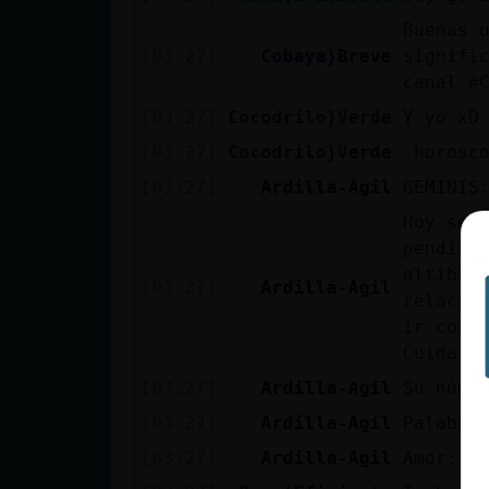
Mis blogs
Buenas 
[03:27]
Cobaya}Breve
signifi
canal #
Mis foros
[03:27]
Cocodrilo}Verde
Y yo xD
[03:27]
Cocodrilo}Verde
.horosc
[03:27]
Ardilla-Agil
GEMINIS
Registrar
Hoy ser
un canal
pendien
altibaj
[03:27]
Ardilla-Agil
relacio
ir con 
Más
Cuida t
gestiones
[03:27]
Ardilla-Agil
Su núme
[03:27]
Ardilla-Agil
Palabra
[03:27]
Ardilla-Agil
Amor: *