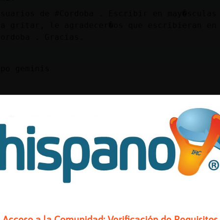
usuarios de #Cordoba . Escribir en may�sculas
ca gritar, le agradecer�os que escribieran en
Cordoba . Gracias.
opo geminis
:
á una jornada un poco abrumadora, porque tien
tes a resolver. En el aspecto sentimental no 
os, sino quizás una ligera mejoría en lo ínti
nes nuevas. Económicamente, será un día en el
cuidado, porque los despistes te pueden causa
u salud, es un buen día para empezar una diet
ro de la suerte es el 48
 clave: Ahorro.
** Dinero: ** Trabajo: *** Salud: ****
Acceso a la Comunidad: Verificación de Requisitos