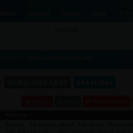
Bus
Normas
Gestiones
Contacto
Ayuda
PUBLICIDAD
023-04-10
6434a552e3d1b66b30613e46
a
10/04/2023 14:05
644 visitas
Reportar
Volver
Historia anterior
Mensaje
Buenas. Ya puedes poner una queja directam
bot escribiendo: /msg Sentibot queja add q