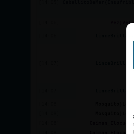
[14:05]
CaballitoDeMar{Insufrib
cuenta
[14:06]
Pez}Vel
Reservar
[14:06]
LinceBrillan
alias
[14:07]
LinceBrillan
Actualizar
contraseña
[14:07]
LinceBrillan
Actualizar
[14:08]
Mosquito}Let
IP virtual
[14:08]
Mosquito}Let
[14:08]
Caiman_Elocuen
[14:08]
Caiman_Elocuen