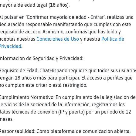
mayoría de edad legal (18 años).
oz
jajajajajaja
Al pulsar en 'Confirmar mayoría de edad - Entrar', realizas una
oz
Caiman_Elocuente es q lo mio es usar los d
declaración responsable manifestando que cumples con este
al
Yo no escribí tanto
requisito de acceso. Asimismo, confirmas que has leído y
al
Eso está mal
aceptas nuestras
Condiciones de Uso
y nuestra
Política de
Privacidad
.
te
que raro sonó
al
Quién las cuenta
Información de Seguridad y Privacidad:
al
XD
Requisito de Edad: ChatHispano requiere que todos sus usuario
oz
Caiman_Elocuente jajajajaja
tengan 18 años o más para participar. El acceso a perfiles que
no cumplan este criterio está restringido.
oz
Mosquito}Letal yo mismo
al
ACTION está comiendo 
Cumplimiento Normativo: En cumplimiento de la legislación de
servicios de la sociedad de la información, registramos los
oz
ACTION le roba
datos técnicos de conexión (IP y puerto) por un periodo de 12
oz
la mitad
meses.
al
Bueno mientras sea la mitad vale
Responsabilidad: Como plataforma de comunicación abierta,
al
XD