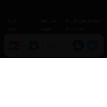
Chat
Contacto
Condiciones de uso
Foro
Ayuda
Privacidad
Blogs
Política de cookies
|
Compartir en:
Facebook
Twitter
12
Noticias
Soporte
Normas
Anunciantes
Estadísticas
Historias
Tu foro gratis