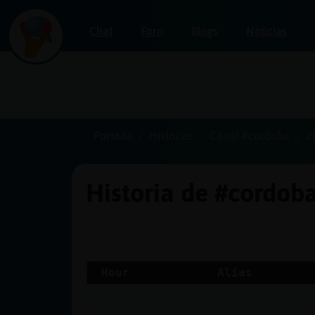
Chat
Foro
Blogs
Noticias
Iniciar
sesión
Portada
Historias
Canal #cordoba
2
Historia de #cordob
¡Chatea
sin
publicidad!
Hour
Alias
Crear
una