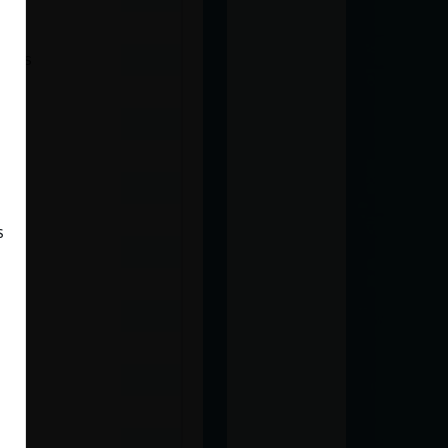
edos
s