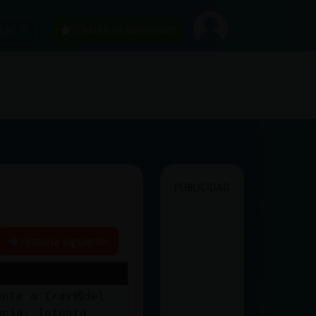
car
¡Chatea sin publicidad!
PUBLICIDAD
Historia siguiente
ente a trav鳠del
ueja. Intenta