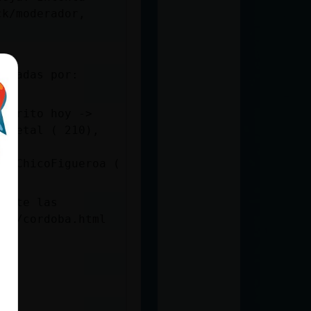
ck/moderador,
citadas por:
escrito hoy ->
o}Letal ( 210),
9),
), ChicoFigueroa (
)
isite las
ats/cordoba.html