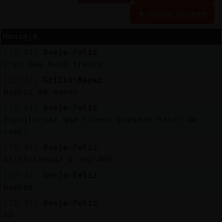
Historia siguiente
Mensaje
Reserva
[10:42]
Oveja-Feliz
alias
creo que hace fresco
[10:42]
Grillo\Rapaz
Buenas de nuevo
Actuali
[10:42]
Oveja-Feliz
contras
Topo{Locuaz que tienes pensado hacer de
comer
[10:42]
Oveja-Feliz
Actuali
Grillo\Rapaz x vez 400
IP
[10:42]
Oveja-Feliz
virtual
buenas
[10:42]
Oveja-Feliz
xD