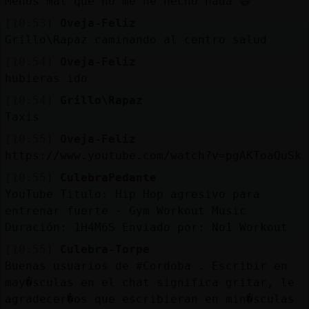
Menos mal que no me he hecho nada 😃
[10:53]
Oveja-Feliz
Grillo\Rapaz caminando al centro salud
[10:54]
Oveja-Feliz
hubieras ido
[10:54]
Grillo\Rapaz
Taxis
[10:55]
Oveja-Feliz
https://www.youtube.com/watch?v=pgAKToaQuSk
[10:55]
CulebraPedante
YouTube Titulo: Hip Hop agresivo para
entrenar fuerte - Gym Workout Music
Duración: 1H4M6S Enviado por: No1 Workout
[10:55]
Culebra-Torpe
Buenas usuarios de #Cordoba . Escribir en
may�sculas en el chat significa gritar, le
agradecer�os que escribieran en min�sculas