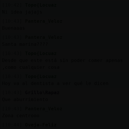
Mis
[10:42]
Topo{Locuaz
blogs
Ni idea jajajs
[10:43]
Pantera_Veloz
Buenaaas
Mis
[10:43]
Pantera_Veloz
foros
Santa marina????
[10:43]
Topo{Locuaz
Desde que este está sin poder comer apenas
,como cualquier cosa
Registr
un
[10:43]
Topo{Locuaz
canal
Hoy va al dentista a ver qué le dicen
[10:43]
Grillo\Rapaz
Que aburrimiento
[10:43]
Pantera_Veloz
Más
Zona centrooo
gestion
[10:44]
Oveja-Feliz