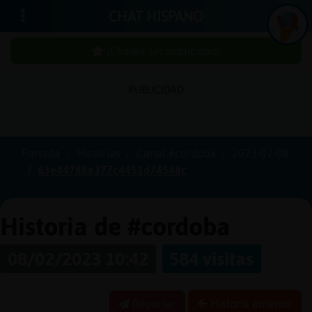
CHAT HISPANO
¡Chatea sin publicidad!
PUBLICIDAD
Iniciar
sesión
Portada
Historias
Canal #cordoba
2023-02-08
63e44788e377c4451d74548c
¡Chatea
sin
publici
Historia de #cordoba
08/02/2023 10:42
584 visitas
Crear
una
Reportar
Historia anterior
cuenta