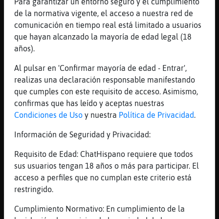
Para garantizar un entorno seguro y el cumplimiento
[10:49]
Oveja-Feliz
de la normativa vigente, el acceso a nuestra red de
[_DuNaS_] dia 8 y no hemos cobrado
comunicación en tiempo real está limitado a usuarios
[10:49]
Oveja-Feliz
que hayan alcanzado la mayoría de edad legal (18
el gato Mosquito}Veloz y yo necesitamos
años).
comer
Al pulsar en 'Confirmar mayoría de edad - Entrar',
[10:49]
Oveja-Feliz
realizas una declaración responsable manifestando
y pagar
que cumples con este requisito de acceso. Asimismo,
[10:50]
Mosquito}Veloz
confirmas que has leído y aceptas nuestras
Ya ves, me muero de hambre
Condiciones de Uso
y nuestra
Política de Privacidad
.
[10:50]
Mosquito}Veloz
Información de Seguridad y Privacidad:
Tirando de latas de atún del Covirán
[10:50]
Oveja-Feliz
Requisito de Edad: ChatHispano requiere que todos
vez eso es ya lo ultimo en esta vida
sus usuarios tengan 18 años o más para participar. El
acceso a perfiles que no cumplan este criterio está
[10:51]
Mosquito}Veloz
restringido.
Aisss
[10:51]
Mosquito}Veloz
Cumplimiento Normativo: En cumplimiento de la