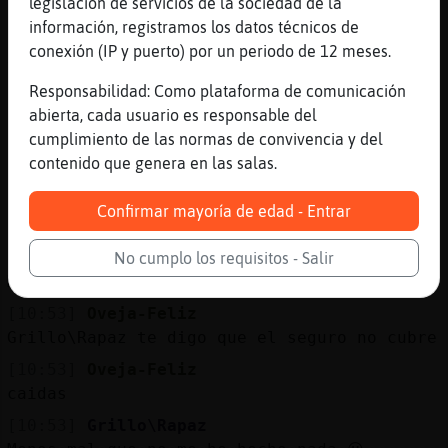
Pan con awa
legislación de servicios de la sociedad de la
información, registramos los datos técnicos de
[10:51]
Mosquito}Veloz
conexión (IP y puerto) por un periodo de 12 meses.
xd
[10:52]
Oveja-Feliz
Responsabilidad: Como plataforma de comunicación
se escucha el eco
abierta, cada usuario es responsable del
cumplimiento de las normas de convivencia y del
[10:52]
Oveja-Feliz
contenido que genera en las salas.
en sala
[10:52]
Mosquito}Veloz
Confirmar mayoría de edad - Entrar
Ecoooo
[10:52]
Grillo\Rapaz
No cumplo los requisitos - Salir
Me caí
[10:53]
Oveja-Feliz
Grillo\Rapaz te digo que el seguro no cubre
[10:53]
Oveja-Feliz
caidas
[10:53]
Grillo\Rapaz