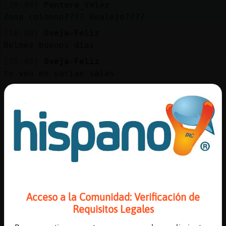
[10:48]
Pantera_Veloz
Zona colonnn???? Realejo????
[10:48]
Oveja-Feliz
Belmez buenos dias
[10:48]
Oveja-Feliz
te veo en varias salas
[10:48]
Oveja-Feliz
estas en todas partes
[10:48]
Oveja-Feliz
como el diablo
[10:49]
Oveja-Feliz
como dios no que me da ripia
[10:49]
Oveja-Feliz
xD
Acceso a la Comunidad: Verificación de
[10:49]
Mosquito}Veloz
Requisitos Legales
Quién?