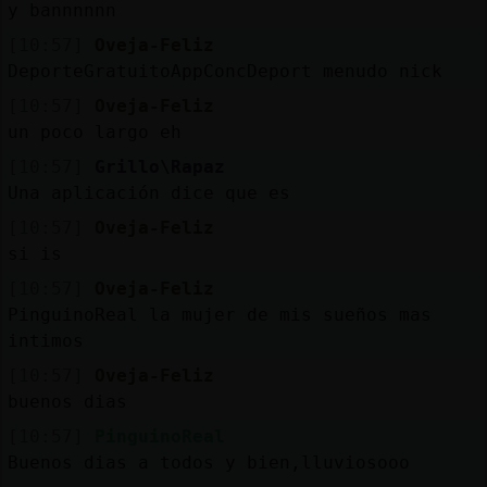
y bannnnnn
[10:57]
Oveja-Feliz
DeporteGratuitoAppConcDeport menudo nick
[10:57]
Oveja-Feliz
un poco largo eh
[10:57]
Grillo\Rapaz
Una aplicación dice que es
[10:57]
Oveja-Feliz
si is
[10:57]
Oveja-Feliz
PinguinoReal la mujer de mis sueños mas
intimos
[10:57]
Oveja-Feliz
buenos dias
[10:57]
PinguinoReal
Buenos dias a todos y bien,lluviosooo