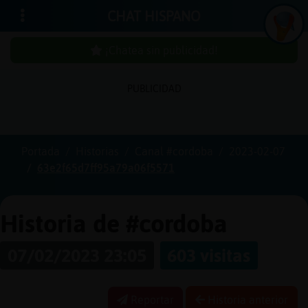
CHAT HISPANO
¡Chatea sin publicidad!
PUBLICIDAD
Iniciar
sesión
Portada
Historias
Canal #cordoba
2023-02-07
63e2f65d7ff95a79a06f5571
¡Chatea
sin
publici
Historia de #cordoba
07/02/2023 23:05
603 visitas
Crear
una
Reportar
Historia anterior
cuenta