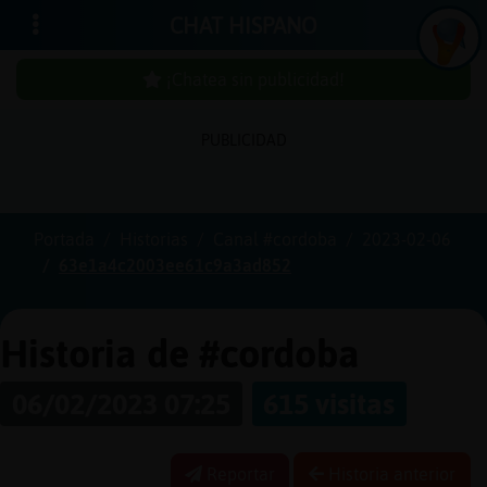
CHAT HISPANO
¡Chatea sin publicidad!
PUBLICIDAD
Iniciar
sesión
Portada
Historias
Canal #cordoba
2023-02-06
63e1a4c2003ee61c9a3ad852
¡Chatea
sin
publici
Historia de #cordoba
06/02/2023 07:25
615 visitas
Crear
una
Reportar
Historia anterior
cuenta