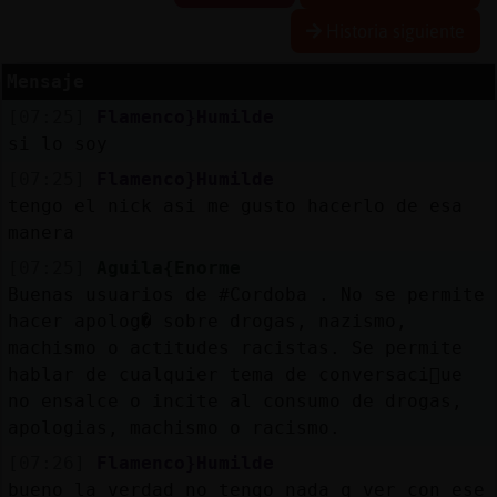
Historia siguiente
Mensaje
Reserva
[07:25]
Flamenco}Humilde
alias
si lo soy
[07:25]
Flamenco}Humilde
tengo el nick asi me gusto hacerlo de esa
Actuali
manera
contras
[07:25]
Aguila{Enorme
Buenas usuarios de #Cordoba . No se permite
hacer apolog� sobre drogas, nazismo,
machismo o actitudes racistas. Se permite
Actuali
hablar de cualquier tema de conversaci󮠱ue
IP
no ensalce o incite al consumo de drogas,
virtual
apologias, machismo o racismo.
[07:26]
Flamenco}Humilde
bueno la verdad no tengo nada q ver con ese