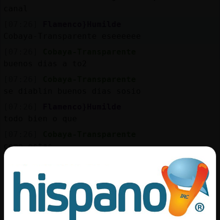
Mis
canal
blogs
[07:26]
Flamenco}Humilde
Cobaya-Transparente eseeeeee
[07:26]
Cobaya-Transparente
Mis
buenos dias a to2
foros
[07:26]
Cobaya-Transparente
se diablin buenos dias sosio
[07:26]
Flamenco}Humilde
Registr
todo bien o que
un
[07:26]
Cobaya-Transparente
canal
como estas
[07:27]
Cobaya-Transparente
bien bien
Más
[07:27]
Flamenco}Humilde
gestion
ayer me pegue todo el dia durmiendo
[07:27]
Flamenco}Humilde