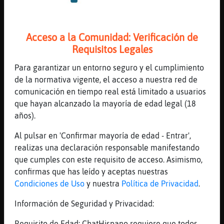
llegue a casa alas 9 de la mañana
[07:27]
Cobaya-Transparente
Acceso a la Comunidad: Verificación de
jajaaajajajajjaj
Requisitos Legales
[07:27]
Flamenco}Humilde
tieso como un gusilu
Para garantizar un entorno seguro y el cumplimiento
de la normativa vigente, el acceso a nuestra red de
[07:27]
Flamenco}Humilde
comunicación en tiempo real está limitado a usuarios
xD
que hayan alcanzado la mayoría de edad legal (18
[07:27]
Cobaya-Transparente
años).
ya me dijo bachatera
Al pulsar en 'Confirmar mayoría de edad - Entrar',
[07:27]
Cobaya-Transparente
realizas una declaración responsable manifestando
cuando no estas no es lo mismo
que cumples con este requisito de acceso. Asimismo,
[07:27]
Flamenco}Humilde
confirmas que has leído y aceptas nuestras
y tu q tal
Condiciones de Uso
y nuestra
Política de Privacidad
.
[07:27]
Flamenco}Humilde
Información de Seguridad y Privacidad:
que tal ese finde
[07:28]
Cobaya-Transparente
Requisito de Edad: ChatHispano requiere que todos