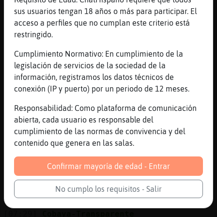
pues aki con el refriao
sus usuarios tengan 18 años o más para participar. El
acceso a perfiles que no cumplan este criterio está
[07:28]
Flamenco}Humilde
restringido.
aun sigues con el no te quiere dejar
[07:28]
Cobaya-Transparente
Cumplimiento Normativo: En cumplimiento de la
ya casi no tengo
legislación de servicios de la sociedad de la
información, registramos los datos técnicos de
[07:29]
Cobaya-Transparente
conexión (IP y puerto) por un periodo de 12 meses.
perdon k an tocao ala puerta
[07:29]
Cobaya-Transparente
Responsabilidad: Como plataforma de comunicación
mi madre k sa dejao la llaves
abierta, cada usuario es responsable del
cumplimiento de las normas de convivencia y del
[07:29]
Flamenco}Humilde
contenido que genera en las salas.
jajaja
[07:29]
Flamenco}Humilde
Confirmar mayoría de edad - Entrar
abrele
[07:29]
Cobaya-Transparente
No cumplo los requisitos - Salir
ya le abierto
[07:29]
Cobaya-Transparente