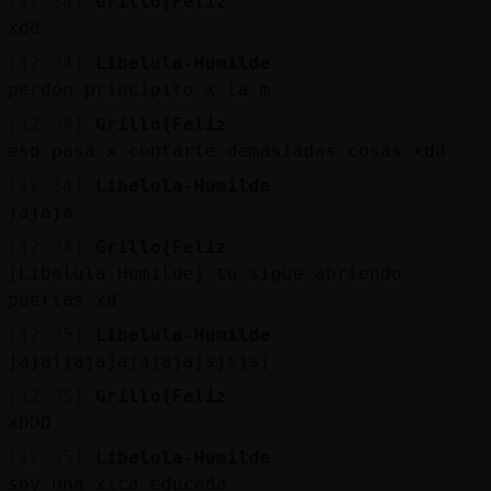
[12:34]
Grillo{Feliz
xdd
[12:34]
Libelula-Humilde
perdón principito x la m
[12:34]
Grillo{Feliz
eso pasa x contarte demasiadas cosas xdd
[12:34]
Libelula-Humilde
jajaja
[12:34]
Grillo{Feliz
[Libelula-Humilde] tu sigue abriendo
puertas xd
[12:35]
Libelula-Humilde
jajajjajajajajajajsjsjsj
[12:35]
Grillo{Feliz
xDDD
[12:35]
Libelula-Humilde
soy una xica educada