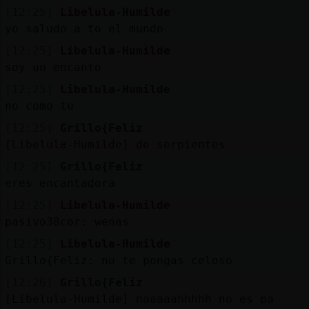
Mis
[12:25]
Libelula-Humilde
blogs
yo saludo a to el mundo
[12:25]
Libelula-Humilde
soy un encanto
Mis
[12:25]
Libelula-Humilde
foros
no como tu
[12:25]
Grillo{Feliz
[Libelula-Humilde] de serpientes
Registr
[12:25]
Grillo{Feliz
un
eres encantadora
canal
[12:25]
Libelula-Humilde
pasivo38cor: wenas
[12:25]
Libelula-Humilde
Grillo{Feliz: no te pongas celoso
Más
gestion
[12:26]
Grillo{Feliz
[Libelula-Humilde] naaaaahhhhh no es pa