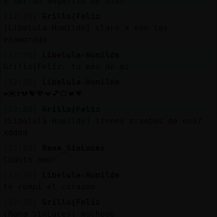
x ser un angelito de dios
[12:28]
Grillo{Feliz
[Libelula-Humilde] claro x eso tas
enamorada
[12:28]
Libelula-Humilde
Grillo{Feliz: tu más de mi
[12:28]
Libelula-Humilde
❤💟❣️💔💝💖💋💕💞💓💗
[12:28]
Grillo{Feliz
[Libelula-Humilde] tienes pruebas de eso?
xdddd
[12:28]
Rana_SinLuces
Cuanto amor
[12:28]
Libelula-Humilde
te rompí el corazon
[12:28]
Grillo{Feliz
[Rana_SinLuces] muchooo