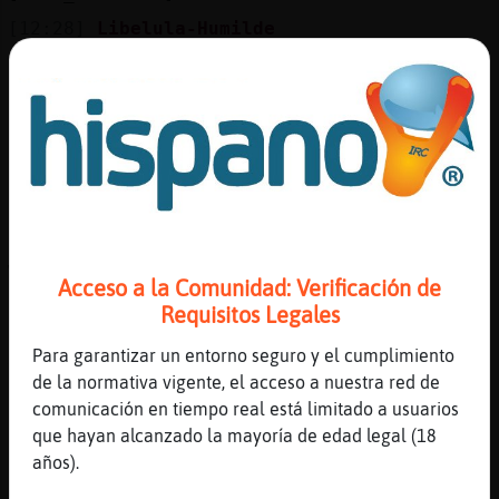
[12:28]
Libelula-Humilde
claro q tengo pruebas
[12:29]
Grillo{Feliz
[Libelula-Humilde] eso es lo contrario
ni񡠸dd
[12:29]
Grillo{Feliz
ainsss
[12:29]
Libelula-Humilde
weno te rompí no te lo abrí y me metí
Acceso a la Comunidad: Verificación de
dentro
Requisitos Legales
[12:29]
Grillo{Feliz
Para garantizar un entorno seguro y el cumplimiento
xDDDDDDDD
de la normativa vigente, el acceso a nuestra red de
[12:29]
Grillo{Feliz
comunicación en tiempo real está limitado a usuarios
[Libelula-Humilde] tienes pruebas?
que hayan alcanzado la mayoría de edad legal (18
[12:29]
Libelula-Humilde
años).
Rana_SinLuces: hola