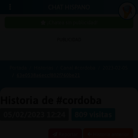
CHAT HISPANO
¡Chatea sin publicidad!
PUBLICIDAD
Iniciar
sesión
Portada
Historias
Canal #cordoba
2023-02-05
63e0538a6eccf802f760be21
¡Chatea
sin
publici
Historia de #cordoba
05/02/2023 12:24
809 visitas
Crear
una
Reportar
Historia anterior
cuenta