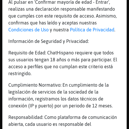
Al pulsar en 'Confirmar mayoría de edad - Entrar',
[12:29]
Libelula-Humilde
realizas una declaración responsable manifestando
Grillo{Feliz: claro
que cumples con este requisito de acceso. Asimismo,
[12:29]
Rana_SinLuces
confirmas que has leído y aceptas nuestras
Buenas Libelula-Humilde
Condiciones de Uso
y nuestra
Política de Privacidad
.
[12:29]
Grillo{Feliz
Información de Seguridad y Privacidad:
xDDD
Requisito de Edad: ChatHispano requiere que todos
[12:30]
Libelula-Humilde
sus usuarios tengan 18 años o más para participar. El
Maduro564: wenas
acceso a perfiles que no cumplan este criterio está
[12:30]
Grillo{Feliz
restringido.
xDD
Cumplimiento Normativo: En cumplimiento de la
[12:31]
Grillo{Feliz
legislación de servicios de la sociedad de la
buenos dias se񯲡
información, registramos los datos técnicos de
[12:31]
Grillo{Feliz
conexión (IP y puerto) por un periodo de 12 meses.
hola buenos dias
Responsabilidad: Como plataforma de comunicación
[12:31]
Grillo{Feliz
abierta, cada usuario es responsable del
que tenga buen dia