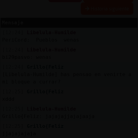
Historia siguiente
Mensaje
Reserva
[12:24]
Libelula-Humilde
alias
PeriCord: Pueblos wenas
[12:24]
Libelula-Humilde
bi29pasvo: wenas
Actuali
[12:24]
Grillo{Feliz
contras
[Libelula-Humilde] has pensao en venirte a
mi bloque a currar?
[12:25]
Grillo{Feliz
Actuali
xddd
IP
[12:25]
Libelula-Humilde
virtual
Grillo{Feliz: jajajajjajajaaja
[12:25]
Grillo{Feliz
jjajajajaja