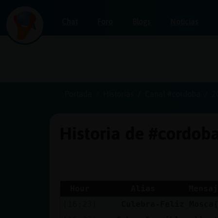
Chat
Foro
Blogs
Noticias
Iniciar
sesión
Portada
Historias
Canal #cordoba
2
Historia de #cordob
¡Chatea
sin
publicidad!
Hour
Alias
Mensaj
[16:23]
Culebra-Feliz
Mosca
Crear
una