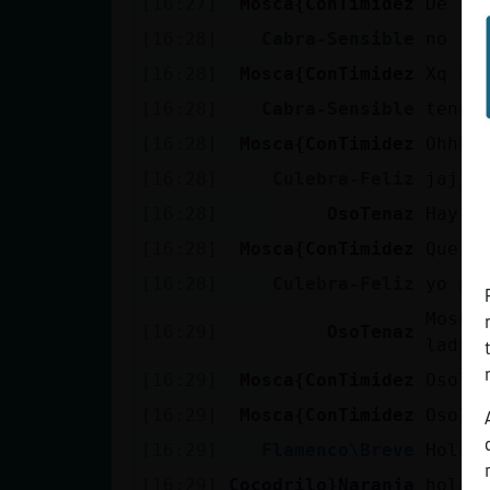
[16:27]
Mosca{ConTimidez
De la
[16:28]
Cabra-Sensible
no
[16:28]
Mosca{ConTimidez
Xq en
[16:28]
Cabra-Sensible
tengo
[16:28]
Mosca{ConTimidez
Ohhhh
[16:28]
Culebra-Feliz
jajja
[16:28]
OsoTenaz
Hay h
[16:28]
Mosca{ConTimidez
Que p
[16:28]
Culebra-Feliz
yo po
Mosca
[16:29]
OsoTenaz
lady 
[16:29]
Mosca{ConTimidez
OsoTe
[16:29]
Mosca{ConTimidez
OsoTe
[16:29]
Flamenco\Breve
Hola
[16:29]
Cocodrilo}Naranja
hola