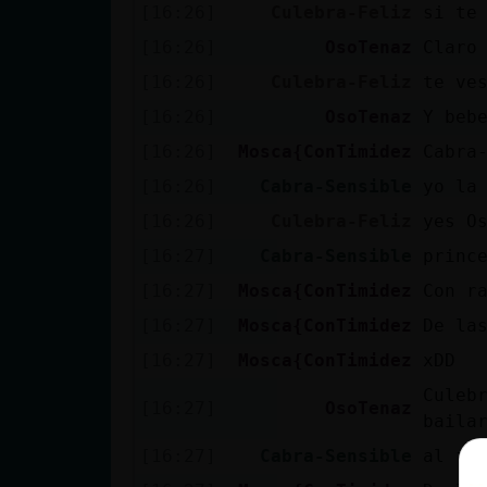
[16:26]
Culebra-Feliz
si te
[16:26]
OsoTenaz
Claro
[16:26]
Culebra-Feliz
te ve
[16:26]
OsoTenaz
Y beb
[16:26]
Mosca{ConTimidez
Cabra
[16:26]
Cabra-Sensible
yo la
[16:26]
Culebra-Feliz
yes O
[16:27]
Cabra-Sensible
princ
[16:27]
Mosca{ConTimidez
Con r
[16:27]
Mosca{ConTimidez
De la
[16:27]
Mosca{ConTimidez
xDD
Culeb
[16:27]
OsoTenaz
baila
[16:27]
Cabra-Sensible
al fi