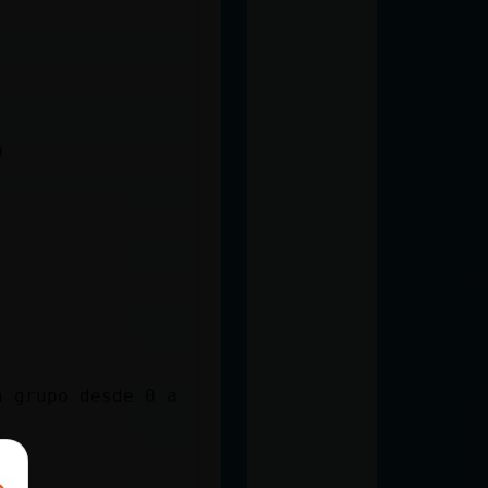
D
n grupo desde 0 a