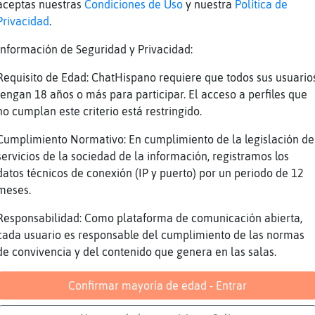
aceptas nuestras
Condiciones de Uso
y nuestra
Política de
Privacidad
.
to?
Información de Seguridad y Privacidad:
s
Requisito de Edad: ChatHispano requiere que todos sus usuario
o se lo pondrán
tengan 18 años o más para participar. El acceso a perfiles que
no cumplan este criterio está restringido.
ea
Cumplimiento Normativo: En cumplimiento de la legislación de
nco\Breve: hola hola
servicios de la sociedad de la información, registramos los
datos técnicos de conexión (IP y puerto) por un periodo de 12
nco\Breve no, adelante
meses.
e me lo estoy imaginando
Responsabilidad: Como plataforma de comunicación abierta,
ol}Feroz:
cada usuario es responsable del cumplimiento de las normas
sss
de convivencia y del contenido que genera en las salas.
col}Feroz] hola
Confirmar mayoría de edad - Entrar
llé
ol}Feroz buenass