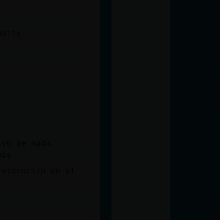
aajjs
ivo de nada..
más
 videoclip en el