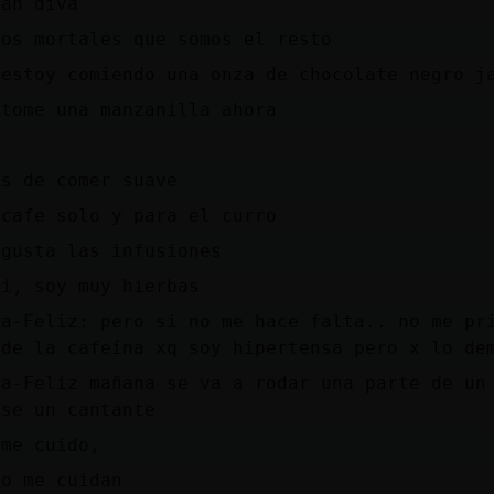
tan diva
tos mortales que somos el resto
 estoy comiendo una onza de chocolate negro j
 tome una manzanilla ahora
es de comer suave
 cafe solo y para el curro
 gusta las infusiones
si, soy muy hierbas
ra-Feliz: pero si no me hace falta.. no me pr
 de la cafeína xq soy hipertensa pero x lo de
ra-Feliz mañana se va a rodar una parte de un
ise un cantante
 me cuido,
no me cuidan