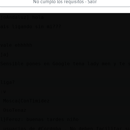
No cumplo los requisitos - Salir
aceis????
ujoAndaluz] hola
tais ligando sin mi???
 vale ehhhhh
ajaj
-Sensible pones en Google tena lady men y te 
 liga?
 :v
s Mosca{ConTimidez
s OsoTenaz
ol}Feroz: buenas tardes niño
s usuarios de #Cordoba . No deben facilitar s