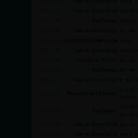
[16:23]
Cabra-Sensible
ella 
cuenta
[16:24]
Cabra-Sensible
maldi
[16:24]
OsoTenaz
Ahora
[16:24]
Cabra-Sensible
yo me
Reservar
[16:24]
Cocodrilo}Naranja
hola
alias
[16:24]
Cabra-Sensible
despu
[16:24]
Culebra-Feliz
yo un
Actualizar
[16:24]
OsoTenaz
No me
contraseña
[16:24]
Cabra-Sensible
a mi 
Culeb
[16:24]
Mosca{ConTimidez
bueno
Actualizar
Culeb
[16:25]
OsoTenaz
IP virtual
parad
[16:25]
Cabra-Sensible
yo si
[16:25]
Cabra-Sensible
pero 