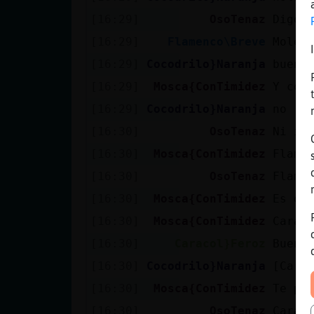
[16:29]
OsoTenaz
Digoo
[16:29]
Flamenco\Breve
Moles
[16:29]
Cocodrilo}Naranja
buena
[16:29]
Mosca{ConTimidez
Y cóm
[16:29]
Cocodrilo}Naranja
no
[16:30]
OsoTenaz
Ni id
[16:30]
Mosca{ConTimidez
Flame
[16:30]
OsoTenaz
Flame
[16:30]
Mosca{ConTimidez
Es qu
[16:30]
Mosca{ConTimidez
Carac
[16:30]
Caracol}Feroz
Buena
[16:30]
Cocodrilo}Naranja
[Cara
[16:30]
Mosca{ConTimidez
Te pi
[16:30]
OsoTenaz
Carac