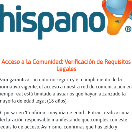
 risa
tonces
 sentimientos y me duele
hh
jaja muy bien bachatera
ombres con sentimientos
Acceso a la Comunidad: Verificación de Requisitos
ena más grande
Legales
r ejemplo OsoTenaz
Para garantizar un entorno seguro y el cumplimiento de la
{ConTimidez he visto en el Facebook a una nom
normativa vigente, el acceso a nuestra red de comunicación en
para hombres jajaja
tiempo real está limitado a usuarios que hayan alcanzado la
mayoría de edad legal (18 años).
naz: es cierto y otros que... Bueno mejor 🤐 x
naz: jajjajaaajajaaa en serio??
Al pulsar en 'Confirmar mayoría de edad - Entrar', realizas una
declaración responsable manifestando que cumples con este
requisito de acceso. Asimismo, confirmas que has leído y