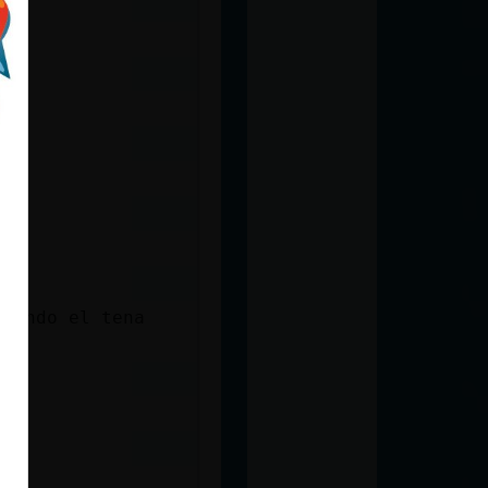
brando el tena
DD