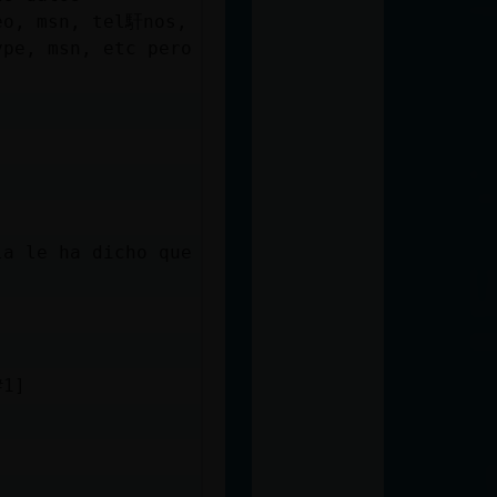
eo, msn, tel馯nos,
ype, msn, etc pero
la le ha dicho que
#1]