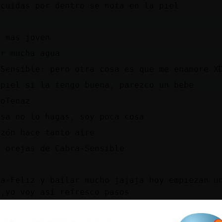
 cuidas por dentro se nota en la piel
s mas joven
er mucha agua
-Sensible: pero otra cosa es que me enamore X
 piel si la tengo buena, parezco un bebe
soTenaz
esa no lo hagas, soy poca cosa
azón hace tanto aire
s orejas de Cabra-Sensible
ra-Feliz y bailar mucho jajaja hoy empiezan u
r,yo voy así refresco pasos
nal me haras llorar