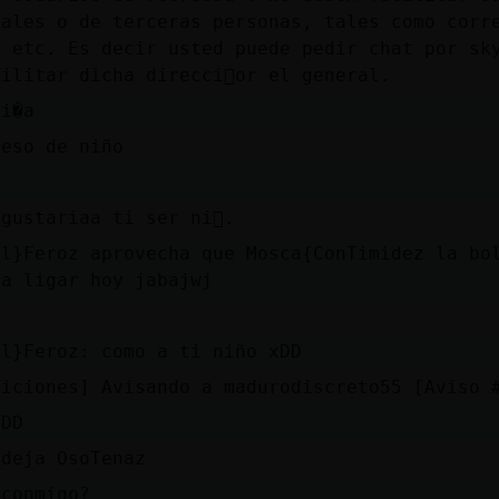
nales o de terceras personas, tales como corr
, etc. Es decir usted puede pedir chat por sk
ilitar dicha direcci󮠰or el general.
ni�a
 eso de niño
gustariaa ti ser ni񡅮.
ol}Feroz aprovecha que Mosca{ConTimidez la bo
ja ligar hoy jabajwj
a
ol}Feroz: como a ti niño xDD
ticiones] Avisando a madurodiscreto55 [Aviso 
xDD
 deja OsoTenaz
 conmigo?