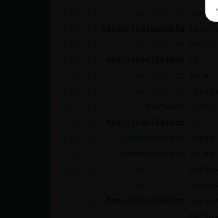
[16:30]
Caracol}Feroz
que h
[16:30]
Cocodrilo}Naranja
[Embr
[16:30]
Caracol}Feroz
ya es
[16:30]
Mosca{ConTimidez
Si
[16:30]
Caracol}Feroz
ya os
[16:30]
Caracol}Feroz
jajaj
[16:30]
OsoTenaz
Cabra
[16:31]
Mosca{ConTimidez
xDD
[16:31]
Flamenco\Breve
Quien
[16:31]
Flamenco\Breve
Yo no
[16:31]
Caracol}Feroz
buena
[16:31]
Caracol}Feroz
buena
[16:31]
Mosca{ConTimidez
Carac
Buena