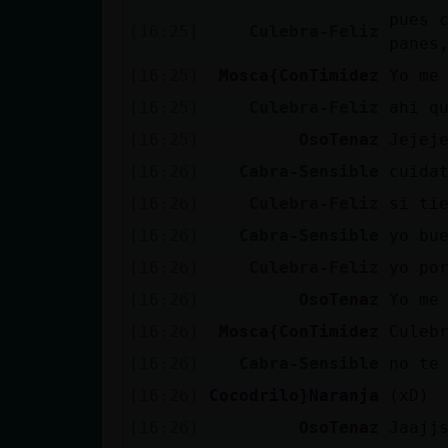
Mis blogs
pues 
[16:25]
Culebra-Feliz
panes
[16:25]
Mosca{ConTimidez
Yo me
Mis foros
[16:25]
Culebra-Feliz
ahi q
[16:25]
OsoTenaz
Jejej
[16:26]
Cabra-Sensible
cuida
Registrar
[16:26]
Culebra-Feliz
si ti
un canal
[16:26]
Cabra-Sensible
yo bu
[16:26]
Culebra-Feliz
yo po
[16:26]
OsoTenaz
Yo me
Más
gestiones
[16:26]
Mosca{ConTimidez
Culeb
[16:26]
Cabra-Sensible
no te
[16:26]
Cocodrilo}Naranja
(xD)
[16:26]
OsoTenaz
Jaajj