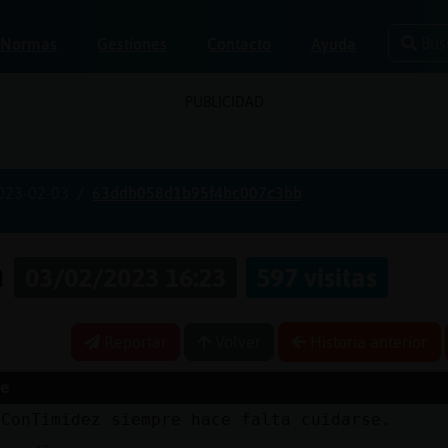
Bus
Normas
Gestiones
Contacto
Ayuda
PUBLICIDAD
023-02-03
63ddb058d1b95f4bc007c3bb
a
03/02/2023 16:23
597 visitas
Reportar
Volver
Historia anterior
e
{ConTimidez siempre hace falta cuidarse.