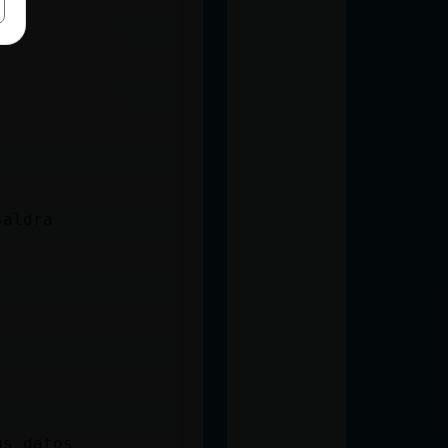
saldra
us datos