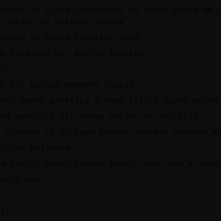
cuidar tu flora intestinal no comer exeso de 
, cuidar tu sistema inmune
 cuido de Cabra-Sensible xDDD
ue cuidarse por dentro tambien
eje
te si, porque enamoro rapido
enes buena genetica y buen fisico ayuda mucho
ena genetica si, tengo orejas de soplillo
r ejemplo si no hago buenas comidas acumulo m
 cuido bailando
ra-Feliz: bueno puedes tener razón que x dent
 digo mas
ssj