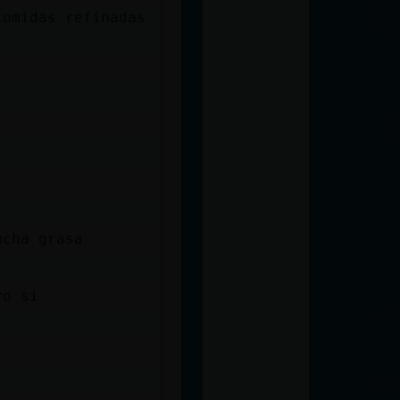
comidas refinadas
ucha grasa
ro si