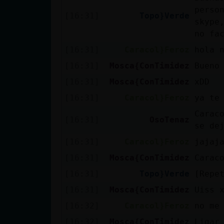
perso
[16:31]
Topo}Verde
skype
no fac
[16:31]
Caracol}Feroz
hola 
[16:31]
Mosca{ConTimidez
Bueno
[16:31]
Mosca{ConTimidez
xDD
[16:31]
Caracol}Feroz
ya te 
Carac
[16:31]
OsoTenaz
se de
[16:31]
Caracol}Feroz
jajaj
[16:31]
Mosca{ConTimidez
Carac
[16:31]
Topo}Verde
[Repe
[16:31]
Mosca{ConTimidez
Uiss 
[16:32]
Caracol}Feroz
no me
[16:32]
Mosca{ConTimidez
Ligar