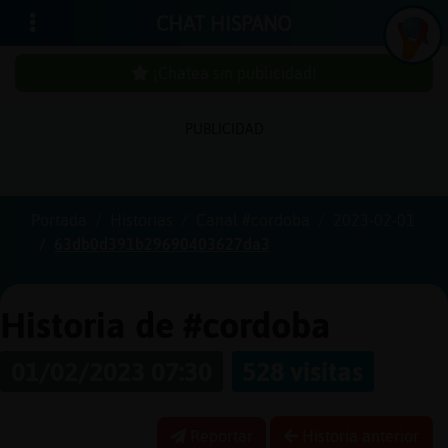
CHAT HISPANO
¡Chatea sin publicidad!
PUBLICIDAD
Iniciar
sesión
Portada
Historias
Canal #cordoba
2023-02-01
63db0d391b29690403627da3
¡Chatea
sin
publici
Historia de #cordoba
01/02/2023 07:30
528 visitas
Crear
una
Reportar
Historia anterior
cuenta