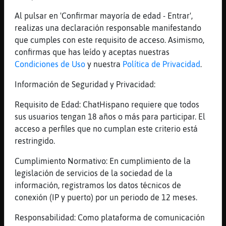
como vamos
Al pulsar en 'Confirmar mayoría de edad - Entrar',
[07:40]
Oso\Fuerte
realizas una declaración responsable manifestando
HeterCurioso36 lo 2 desayunar
que cumples con este requisito de acceso. Asimismo,
confirmas que has leído y aceptas nuestras
[07:40]
Oso\Fuerte
Condiciones de Uso
y nuestra
Política de Privacidad
.
me alegro
[07:41]
Oso\Fuerte
Información de Seguridad y Privacidad:
arriba arriba
Requisito de Edad: ChatHispano requiere que todos
[07:42]
Oso\Fuerte
sus usuarios tengan 18 años o más para participar. El
bicasdo como vamos
acceso a perfiles que no cumplan este criterio está
[07:42]
Oso\Fuerte
restringido.
no se caiga
Cumplimiento Normativo: En cumplimiento de la
[07:42]
Pez\Enorme
legislación de servicios de la sociedad de la
La galleta de la suerte para Oso\Fuerte. La
información, registramos los datos técnicos de
lluvia de primavera es tan preciosa
conexión (IP y puerto) por un periodo de 12 meses.
(valiosa) como el acerte.
Responsabilidad: Como plataforma de comunicación
[07:42]
Oso\Fuerte