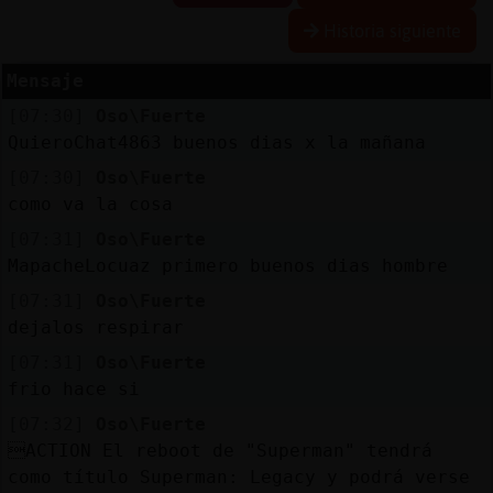
Historia siguiente
Mensaje
Reserva
[07:30]
Oso\Fuerte
alias
QuieroChat4863 buenos dias x la mañana
[07:30]
Oso\Fuerte
como va la cosa
Actuali
[07:31]
Oso\Fuerte
contras
MapacheLocuaz primero buenos dias hombre
[07:31]
Oso\Fuerte
dejalos respirar
Actuali
[07:31]
Oso\Fuerte
IP
frio hace si
virtual
[07:32]
Oso\Fuerte
ACTION El reboot de "Superman" tendrá
como título Superman: Legacy y podrá verse