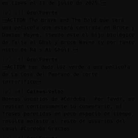
Mis
en cines el 11 de julio de 2025.
blogs
[07:33]
Oso\Fuerte
ACTION The Brave and The Bold que será
una película que estará centrada en Bruce y
Damian Wayne, siendo este el hijo biológico
Mis
de Talia al Ghul y Bruce Wayne (y por tanto
foros
nieto de Ra´s Al Ghul).
[07:34]
Oso\Fuerte
ACTION han dado luz verde a una película
Registr
de La Cosa del Pantano de corte
un
terrorífico
canal
[07:34]
Caiman-Veloz
Buenas usuarios de #Cordoba . Por favor, no
repitan continuamente su comentario, ni
frases parecidas en poco espacio de tiempo,
Más
resulta molesto al resto de usuarios del
gestion
canal #Cordoba Gracias.