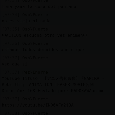
[07:34]
Oso\Fuerte
toma yaaa la cosa del pantano
[07:34]
Oso\Fuerte
no es vieja ni nada
[07:35]
Oso\Fuerte
ACTION escucha otra vez enimen
[07:36]
Oso\Fuerte
estamos todos dormidos aun o que
[07:37]
Oso\Fuerte
veo que si
[07:37]
Pez\Enorme
YouTube Titulo: 【アニメ告知映像】『GAMERA -
Rebirth-』 ANIMATION TEASER MOVIE公開
Duración: 16S Enviado por: KADOKAWAanime
[07:37]
Oso\Fuerte
https://youtu.be/IN06AFa2jBA
[07:38]
Oso\Fuerte