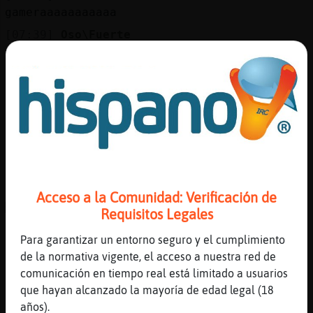
gameraaaaaaaaaaa
[07:39]
Oso\Fuerte
el moskito se esta comiendo una vaca
[07:39]
Oso\Fuerte
para desayunar
[07:39]
Oso\Fuerte
jajaj
[07:39]
Oso\Fuerte
a ver si trae cafeeeee
[07:40]
Oso\Fuerte
Acceso a la Comunidad: Verificación de
ACTION escucha change de 2pac
Requisitos Legales
[07:40]
Oso\Fuerte
Para garantizar un entorno seguro y el cumplimiento
temazo temazooooo
de la normativa vigente, el acceso a nuestra red de
[07:40]
Oso\Fuerte
comunicación en tiempo real está limitado a usuarios
HeterCurioso36 buenos dias
que hayan alcanzado la mayoría de edad legal (18
años).
[07:40]
Oso\Fuerte