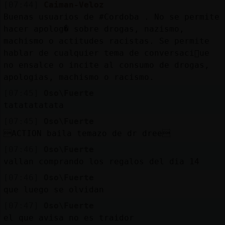
[07:44]
Caiman-Veloz
Buenas usuarios de #Cordoba . No se permite
hacer apolog� sobre drogas, nazismo,
machismo o actitudes racistas. Se permite
hablar de cualquier tema de conversaci󮠱ue
no ensalce o incite al consumo de drogas,
apologias, machismo o racismo.
[07:45]
Oso\Fuerte
tatatatatata
[07:45]
Oso\Fuerte
ACTION baila temazo de dr dree
[07:46]
Oso\Fuerte
vallan comprando los regalos del dia 14
[07:46]
Oso\Fuerte
que luego se olvidan
[07:47]
Oso\Fuerte
el que avisa no es traidor