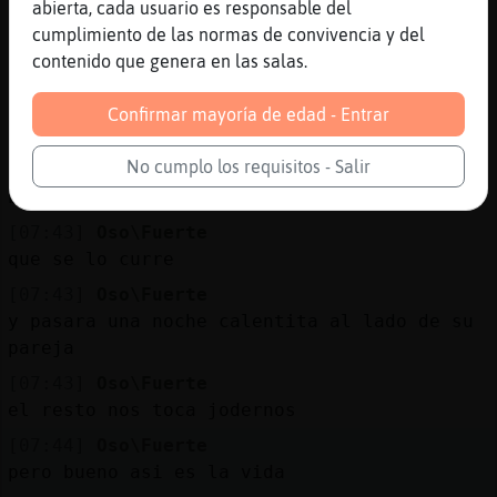
abierta, cada usuario es responsable del
.suerte
cumplimiento de las normas de convivencia y del
[07:42]
Oso\Fuerte
contenido que genera en las salas.
bicasdo si si eso si
[07:43]
Oso\Fuerte
Confirmar mayoría de edad - Entrar
vamos a llegar al 14 de febrero congelados
No cumplo los requisitos - Salir
[07:43]
Oso\Fuerte
bueno bueno ese dia el que tenga pareja
[07:43]
Oso\Fuerte
que se lo curre
[07:43]
Oso\Fuerte
y pasara una noche calentita al lado de su
pareja
[07:43]
Oso\Fuerte
el resto nos toca jodernos
[07:44]
Oso\Fuerte
pero bueno asi es la vida