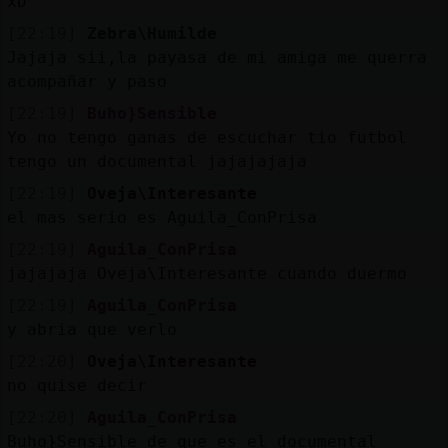
xD
[22:19]
Zebra\Humilde
Jajaja sii,la payasa de mi amiga me querra
acompañar y paso
[22:19]
Buho}Sensible
Yo no tengo ganas de escuchar tio futbol
tengo un documental jajajajaja
[22:19]
Oveja\Interesante
el mas serio es Aguila_ConPrisa
[22:19]
Aguila_ConPrisa
jajajaja Oveja\Interesante cuando duermo
[22:19]
Aguila_ConPrisa
y abria que verlo
[22:20]
Oveja\Interesante
no quise decir
[22:20]
Aguila_ConPrisa
Buho}Sensible de que es el documental