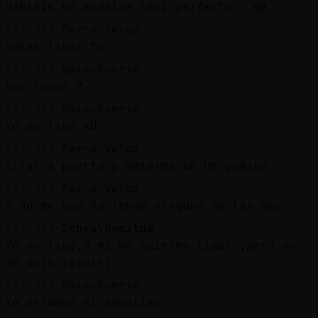
Habláis un andaluz casi perfecto...😂
[22:32]
Perro_Veloz
antes ligas tu
[22:32]
Gata-Fuerte
Que cosas ?
[22:32]
Gata-Fuerte
Yo no ligo xD
[22:32]
Perro_Veloz
tirar a puerta y meterme en un podiun
[22:33]
Perro_Veloz
y no me veo haciendo ninguna de las dos
[22:33]
Zebra\Humilde
Yo no ligo,a mi me quieren ligar ,pero no
me dejó jajajsj
[22:33]
Gata-Fuerte
Ya estamos el negativo