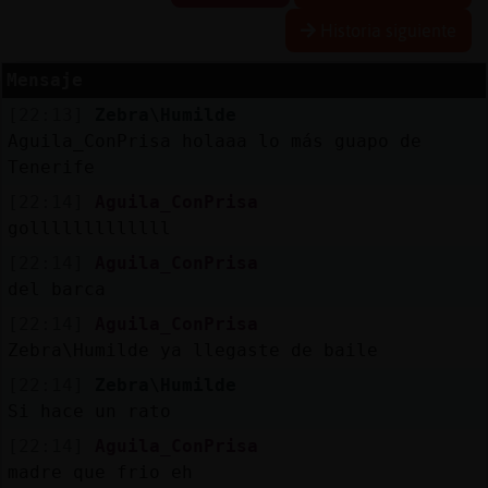
Historia siguiente
Mensaje
Reserva
[22:13]
Zebra\Humilde
alias
Aguila_ConPrisa holaaa lo más guapo de
Tenerife
[22:14]
Aguila_ConPrisa
Actuali
golllllllllllll
contras
[22:14]
Aguila_ConPrisa
del barca
[22:14]
Aguila_ConPrisa
Actuali
Zebra\Humilde ya llegaste de baile
IP
[22:14]
Zebra\Humilde
virtual
Si hace un rato
[22:14]
Aguila_ConPrisa
madre que frio eh