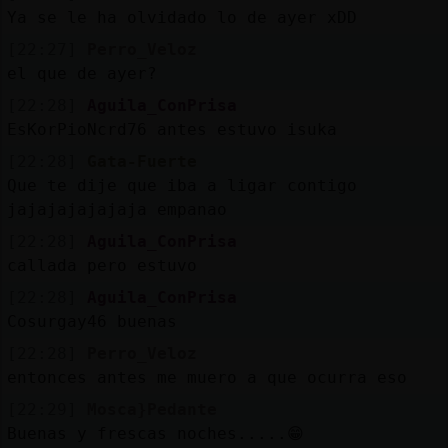
Ya se le ha olvidado lo de ayer xDD
[22:27]
Perro_Veloz
el que de ayer?
[22:28]
Aguila_ConPrisa
EsKorPioNcrd76 antes estuvo isuka
[22:28]
Gata-Fuerte
Que te dije que iba a ligar contigo
jajajajajajaja empanao
[22:28]
Aguila_ConPrisa
callada pero estuvo
[22:28]
Aguila_ConPrisa
Cosurgay46 buenas
[22:28]
Perro_Veloz
entonces antes me muero a que ocurra eso
[22:29]
Mosca}Pedante
Buenas y frescas noches.....😁