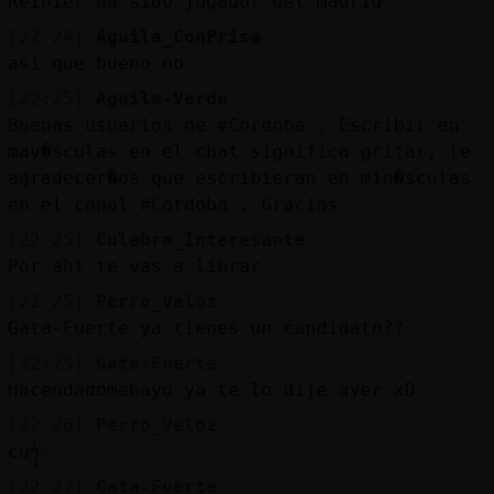
Reinier ha sido jugador del madrid
[22:24]
Aguila_ConPrisa
asi que bueno no
[22:25]
Aguila-Verde
Buenas usuarios de #Cordoba . Escribir en
may�sculas en el chat significa gritar, le
agradecer�os que escribieran en min�sculas
en el canal #Cordoba . Gracias.
[22:25]
Culebra_Interesante
Por ahi te vas a librar
[22:25]
Perro_Veloz
Gata-Fuerte ya tienes un candidato??
[22:25]
Gata-Fuerte
Hacendadomehayo ya te lo dije ayer xD
[22:26]
Perro_Veloz
cuᬿ
[22:27]
Gata-Fuerte