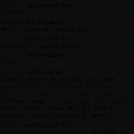
Mis
[22:14]
Aguila_ConPrisa
blogs
q pasada
[22:14]
Zebra\Humilde
Me han traído en coche jajajs
Mis
[22:14]
Aguila_ConPrisa
foros
jajajaja el taxista privado
[22:15]
Zebra\Humilde
Jajaj
Registr
[22:15]
Aguila-Verde
un
Buenas usuarios de #Cordoba . No deben
canal
facilitar sus datos personales o de
terceras personas, tales como correo, msn,
tel馯nos, skype, etc. Es decir usted puede
pedir chat por skype, msn, etc pero no
Más
facilitar dicha direcci󮠰or el general.
gestion
[22:15]
Aguila_ConPrisa
Joveguapo25crdoba con el frio que hace