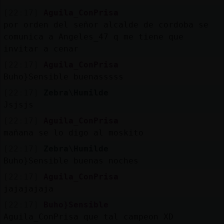
[22:17]
Aguila_ConPrisa
por orden del señor alcalde de cordoba se
comunica a Angeles_47 q me tiene que
invitar a cenar
[22:17]
Aguila_ConPrisa
Buho}Sensible buenasssss
[22:17]
Zebra\Humilde
Jsjsjs
[22:17]
Aguila_ConPrisa
mañana se lo digo al moskito
[22:17]
Zebra\Humilde
Buho}Sensible buenas noches
[22:17]
Aguila_ConPrisa
jajajajaja
[22:17]
Buho}Sensible
Aguila_ConPrisa que tal campeon XD