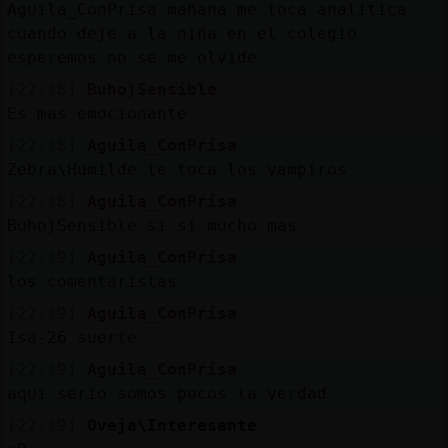
Aguila_ConPrisa mañana me toca analítica
cuando deje a la niña en el colegio
esperemos no se me olvide
[22:18]
Buho}Sensible
Es mas emocionante
[22:18]
Aguila_ConPrisa
Zebra\Humilde te toca los vampiros
[22:18]
Aguila_ConPrisa
Buho}Sensible si si mucho mas
[22:19]
Aguila_ConPrisa
los comentaristas
[22:19]
Aguila_ConPrisa
Isa-26 suerte
[22:19]
Aguila_ConPrisa
aqui serio somos pocos la verdad
[22:19]
Oveja\Interesante