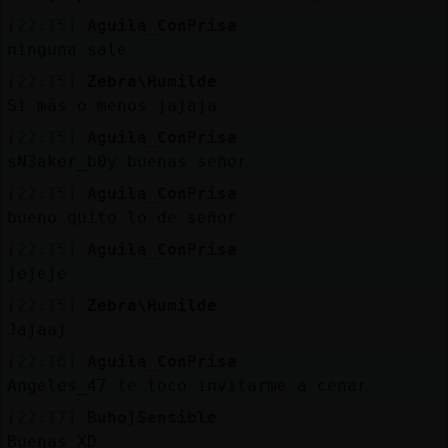
[22:15]
Aguila_ConPrisa
ninguna sale
[22:15]
Zebra\Humilde
Si más o menos jajaja
[22:15]
Aguila_ConPrisa
sN3aker_b0y buenas señor
[22:15]
Aguila_ConPrisa
bueno quito lo de señor
[22:15]
Aguila_ConPrisa
jejeje
[22:15]
Zebra\Humilde
Jajaaj
[22:16]
Aguila_ConPrisa
Angeles_47 te toco invitarme a cenar
[22:17]
Buho}Sensible
Buenas XD