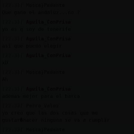
[22:31]
Mosca}Pedante
Que gane el andaluz...no ?
[22:31]
Aguila_ConPrisa
yo es q soy de tenerife
[22:31]
Aguila_ConPrisa
asi que puedo elegir
[22:31]
Aguila_ConPrisa
xD
[22:31]
Mosca}Pedante
Ah
[22:31]
Aguila_ConPrisa
ademas mejor para el barca
[22:32]
Perro_Veloz
yo creo que las dos cosas que me
gustar�hacer ninguna se va a cumplir
[22:32]
Mosca}Pedante