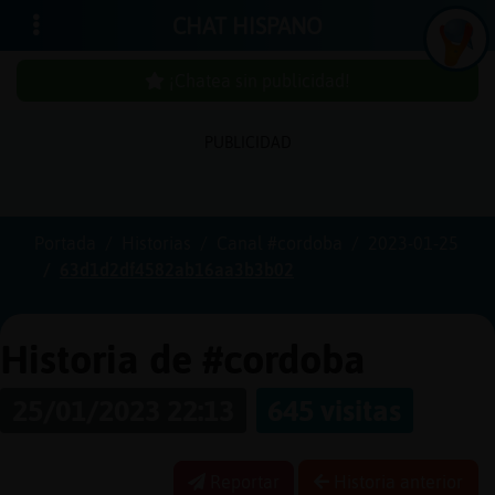
CHAT HISPANO
¡Chatea sin publicidad!
PUBLICIDAD
Iniciar
sesión
Portada
Historias
Canal #cordoba
2023-01-25
63d1d2df4582ab16aa3b3b02
¡Chatea
sin
publici
Historia de #cordoba
25/01/2023 22:13
645 visitas
Crear
una
Reportar
Historia anterior
cuenta