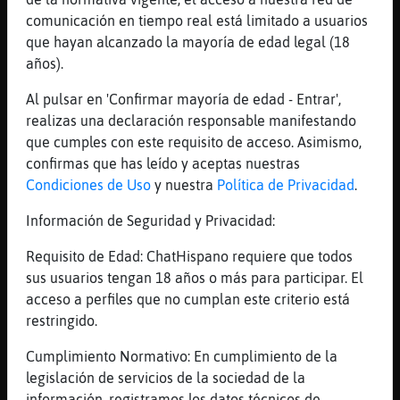
[22:22]
Culebra_Interesante
comunicación en tiempo real está limitado a usuarios
Buenas noches a todos
que hayan alcanzado la mayoría de edad legal (18
años).
[22:22]
Aguila_ConPrisa
bien asi como tiene q ser el canal
Al pulsar en 'Confirmar mayoría de edad - Entrar',
[22:22]
Aguila_ConPrisa
realizas una declaración responsable manifestando
q asta Culebra_Interesante venga
que cumples con este requisito de acceso. Asimismo,
confirmas que has leído y aceptas nuestras
[22:22]
Zebra\Humilde
Condiciones de Uso
y nuestra
Política de Privacidad
.
Jejejeje
[22:22]
Culebra_Interesante
Información de Seguridad y Privacidad:
Jajajaja diabilin
Requisito de Edad: ChatHispano requiere que todos
[22:23]
Aguila_ConPrisa
sus usuarios tengan 18 años o más para participar. El
pagen las deudas que viene a cobrar
acceso a perfiles que no cumplan este criterio está
[22:23]
Aguila_ConPrisa
restringido.
Culebra_Interesante cobra cobra
Cumplimiento Normativo: En cumplimiento de la
[22:23]
Aguila_ConPrisa
legislación de servicios de la sociedad de la
mandales al barquero
información, registramos los datos técnicos de