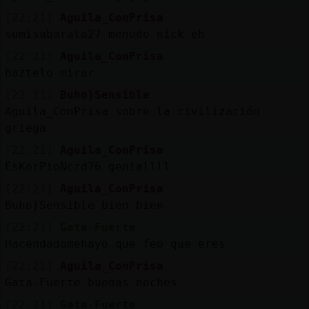
[22:21]
Aguila_ConPrisa
sumisabarata27 menudo nick eh
[22:21]
Aguila_ConPrisa
haztelo mirar
[22:21]
Buho}Sensible
Aguila_ConPrisa sobre la civilización
griega
[22:21]
Aguila_ConPrisa
EsKorPioNcrd76 geniallll
[22:21]
Aguila_ConPrisa
Buho}Sensible bien bien
[22:21]
Gata-Fuerte
Hacendadomehayo que feo que eres
[22:21]
Aguila_ConPrisa
Gata-Fuerte buenas noches
[22:21]
Gata-Fuerte