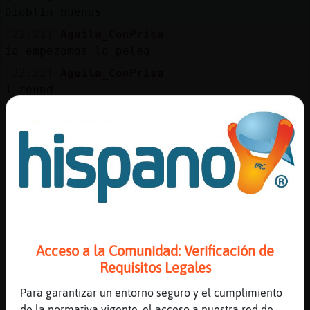
Diablin buenas
[22:21]
Aguila_ConPrisa
ia empezamos la pelea
[22:22]
Aguila_ConPrisa
1 round
[22:22]
Zebra\Humilde
Gata-Fuerte buenas noches
[22:22]
Gata-Fuerte
Jajajaja
[22:22]
Gata-Fuerte
Buenas bachatera
[22:22]
Aguila_ConPrisa
Culebra_Interesante si señor eso si es un
Acceso a la Comunidad: Verificación de
nick
Requisitos Legales
[22:22]
Zebra\Humilde
Para garantizar un entorno seguro y el cumplimiento
Si no se pelean ,se aburren
de la normativa vigente, el acceso a nuestra red de