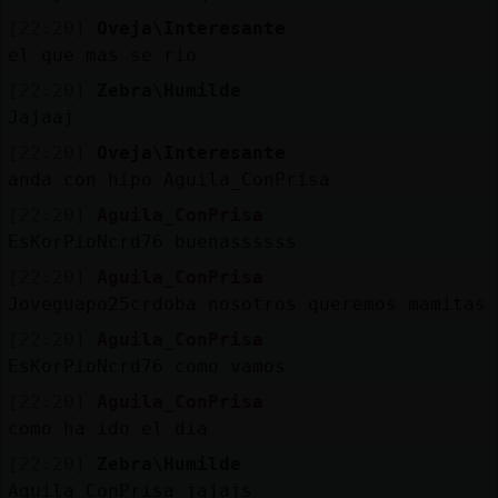
[22:20]
Oveja\Interesante
el que mas se rio
[22:20]
Zebra\Humilde
Jajaaj
[22:20]
Oveja\Interesante
anda con hipo Aguila_ConPrisa
[22:20]
Aguila_ConPrisa
EsKorPioNcrd76 buenassssss
[22:20]
Aguila_ConPrisa
Joveguapo25crdoba nosotros queremos mamitas
[22:20]
Aguila_ConPrisa
EsKorPioNcrd76 como vamos
[22:20]
Aguila_ConPrisa
como ha ido el dia
[22:20]
Zebra\Humilde
Aguila_ConPrisa jajajs