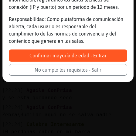
[22:23]
Aguila_ConPrisa
conexión (IP y puerto) por un periodo de 12 meses.
caronteeeeeeeee
Responsabilidad: Como plataforma de comunicación
[22:23]
Culebra_Interesante
abierta, cada usuario es responsable del
Si señor vengo a por mas de uno/a
cumplimiento de las normas de convivencia y del
[22:23]
Aguila_ConPrisa
contenido que genera en las salas.
eso eso
Confirmar mayoría de edad - Entrar
[22:23]
Culebra_Interesante
Vengo del rio estigio
No cumplo los requisitos - Salir
[22:23]
Zebra\Humilde
Yo no debo nada
[22:23]
Aguila_ConPrisa
y se esta quedando seco
[22:24]
Aguila_ConPrisa
Zebra\Humilde aqui no se salva nadie
[22:24]
Culebra_Interesante
10 perdonas caben en mi barca