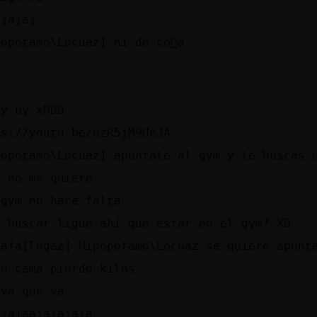
ajajaj
opotamo\Locuaz] ni de co񡡡a
D
uy uy xDDD
ps://youtu.be/uzR5jM9UeJA
popotamo\Locuaz] apuntate al gym y te buscas 
e no me quiere
 gym no hace falta
a buscar ligue ahí que estar en el gym? XD
rafa{Fugaz] Hipopotamo\Locuaz se quiere apunt
tu cama pierdo kilos
 va que va
ajajaajajajaja