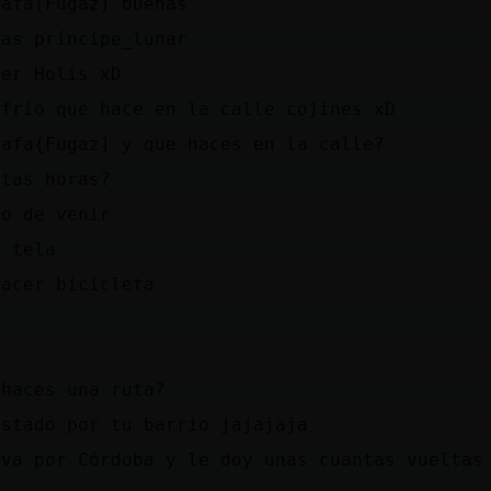
rafa{Fugaz] buenas
nas príncipe_lunar
ter Holis xD
 frío que hace en la calle cojines xD
rafa{Fugaz] y que haces en la calle?
stas horas?
bo de venir
a tela
hacer bicicleta
 haces una ruta?
estado por tu barrio jajajaja
 va por Córdoba y le doy unas cuantas vueltas