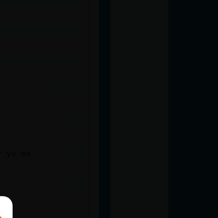
y yo ea