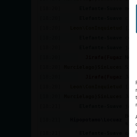
[18:20]
Elefante-Suave
me 
[18:20]
Elefante-Suave
cre
[18:20]
Leon\ConInquietud
[Ji
[18:20]
Elefante-Suave
com
[18:20]
Elefante-Suave
jaj
[18:20]
Jirafa{Fugaz
No 
[18:20]
Murcielago}SinLuces
Si 
[18:20]
Jirafa{Fugaz
Jaj
[18:20]
Leon\ConInquietud
[Ji
[18:20]
Murcielago}SinLuces
Jaj
[18:21]
Elefante-Suave
jaj
Bel
[18:21]
Hipopotamo\Locuaz
sii
[18:21]
Elefante-Suave
con