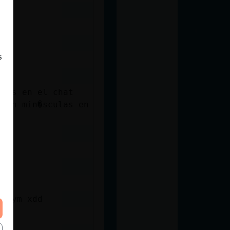
s
ulas en el chat
n en min�sculas en
l gym xdd