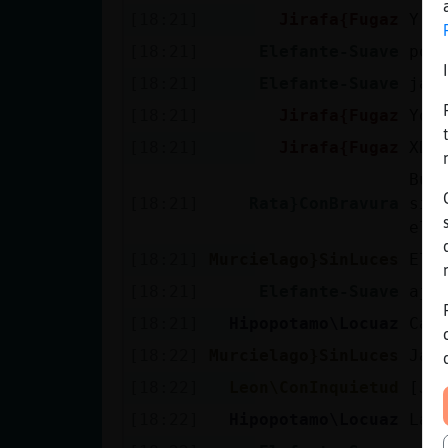
[18:21]
Jirafa{Fugaz
Y a
[18:21]
Elefante-Suave
por
[18:21]
Elefante-Suave
jaj
[18:21]
Jirafa{Fugaz
Yo 
[18:21]
Jirafa{Fugaz
XD
Bue
[18:21]
Rata}ConBravura
sig
el 
[18:21]
Murcielago}SinLuces
Ele
[18:21]
Elefante-Suave
aja
[18:21]
Hipopotamo\Locuaz
Cal
[18:22]
Murcielago}SinLuces
Jaj
[18:22]
Leon\ConInquietud
[Ji
[18:22]
Hipopotamo\Locuaz
La 