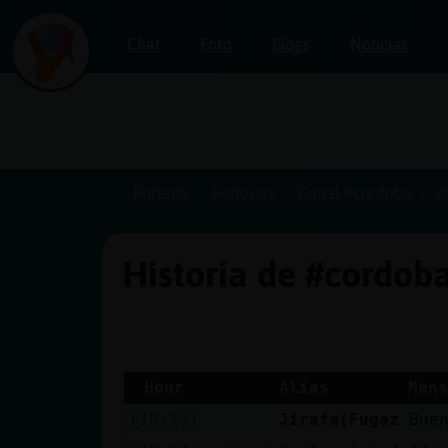
Chat
Foro
Blogs
Noticias
Iniciar
sesión
Portada
Historias
Canal #cordoba
2
Historia de #cordob
¡Chatea
sin
publicidad!
Hour
Alias
Mens
[18:13]
Jirafa{Fugaz
Bue
Crear
una