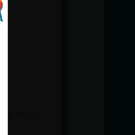
fiere frio..yo