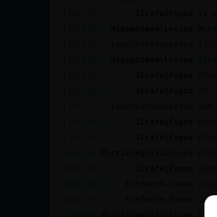
[18:18]
Jirafa{Fugaz
Ya 
[18:18]
Hipopotamo\Locuaz
Mir
[18:18]
Leon\ConInquietud
[Ji
[18:18]
Hipopotamo\Locuaz
Jir
[18:18]
Jirafa{Fugaz
Pri
[18:18]
Jirafa{Fugaz
XD
[18:19]
Leon\ConInquietud
que
[18:19]
Jirafa{Fugaz
Bue
[18:19]
Jirafa{Fugaz
Pri
[18:19]
Murcielago}SinLuces
Ele
[18:19]
Jirafa{Fugaz
Aho
[18:19]
Elefante-Suave
aja
[18:19]
Elefante-Suave
com
[18:20]
Murcielago}SinLuces
Ele