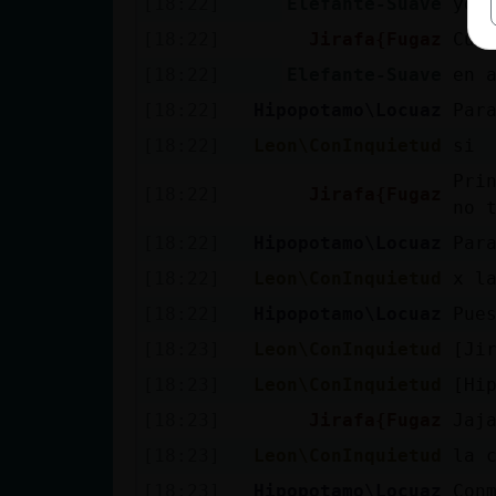
[18:22]
Elefante-Suave
yo 
[18:22]
Jirafa{Fugaz
Cua
[18:22]
Elefante-Suave
en 
[18:22]
Hipopotamo\Locuaz
Par
[18:22]
Leon\ConInquietud
si
Pri
[18:22]
Jirafa{Fugaz
no 
[18:22]
Hipopotamo\Locuaz
Par
[18:22]
Leon\ConInquietud
x la
[18:22]
Hipopotamo\Locuaz
Pue
[18:23]
Leon\ConInquietud
[Ji
[18:23]
Leon\ConInquietud
[Hi
[18:23]
Jirafa{Fugaz
Jaj
[18:23]
Leon\ConInquietud
la 
[18:23]
Hipopotamo\Locuaz
Con