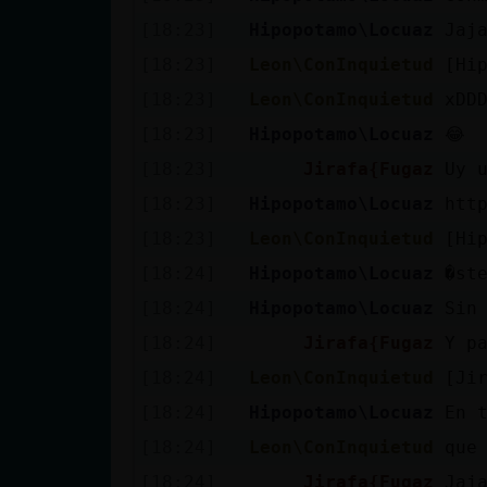
[18:23]
Hipopotamo\Locuaz
Jaj
[18:23]
Leon\ConInquietud
[Hip
[18:23]
Leon\ConInquietud
xDD
[18:23]
Hipopotamo\Locuaz
😂
[18:23]
Jirafa{Fugaz
Uy 
[18:23]
Hipopotamo\Locuaz
htt
[18:23]
Leon\ConInquietud
[Hi
[18:24]
Hipopotamo\Locuaz
�st
[18:24]
Hipopotamo\Locuaz
Sin
[18:24]
Jirafa{Fugaz
Y p
[18:24]
Leon\ConInquietud
[Ji
[18:24]
Hipopotamo\Locuaz
En 
[18:24]
Leon\ConInquietud
que
[18:24]
Jirafa{Fugaz
Jaj