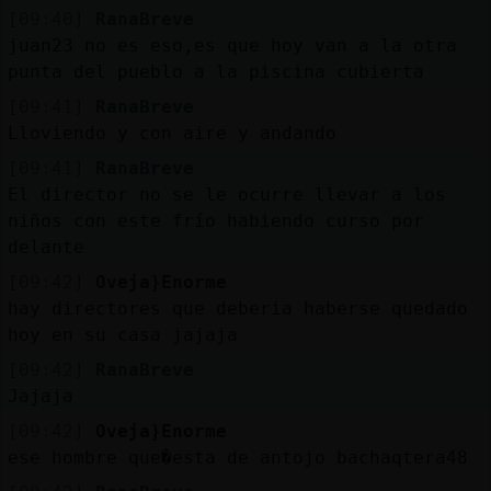
Mis
[09:40]
RanaBreve
blogs
juan23 no es eso,es que hoy van a la otra
punta del pueblo a la piscina cubierta
[09:41]
RanaBreve
Lloviendo y con aire y andando
Mis
foros
[09:41]
RanaBreve
El director no se le ocurre llevar a los
niños con este frío habiendo curso por
delante
Registr
[09:42]
Oveja}Enorme
un
hay directores que deberia haberse quedado
canal
hoy en su casa jajaja
[09:42]
RanaBreve
Jajaja
Más
[09:42]
Oveja}Enorme
gestion
ese hombre que�esta de antojo bachaqtera48