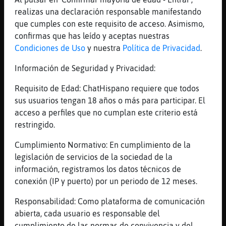
Oveja}Enorme si cuando recoga a la niña del
realizas una declaración responsable manifestando
cole la llamaremos
que cumples con este requisito de acceso. Asimismo,
[09:45]
CaballitoDeMarEspecial
confirmas que has leído y aceptas nuestras
Buenas. Ya puedes poner una queja
Condiciones de Uso
y nuestra
Política de Privacidad
.
directamente a trav鳠del bot escribiendo:
/msg Sentibot queja add queja. Intenta
Información de Seguridad y Privacidad:
exponer lo mḩmo posible en dicha queja,
Requisito de Edad: ChatHispano requiere que todos
nick/moderador, horario, etc.
sus usuarios tengan 18 años o más para participar. El
[09:46]
RanaBreve
acceso a perfiles que no cumplan este criterio está
Jajaja
restringido.
[09:46]
RanaBreve
Cumplimiento Normativo: En cumplimiento de la
Esos no tienen frío jajjs
legislación de servicios de la sociedad de la
[09:46]
RanaBreve
información, registramos los datos técnicos de
Están acostumbrados
conexión (IP y puerto) por un periodo de 12 meses.
[09:46]
Oveja}Enorme
Responsabilidad: Como plataforma de comunicación
mejor se esta en verano en bolas juan23
abierta, cada usuario es responsable del
[09:46]
RanaBreve
cumplimiento de las normas de convivencia y del