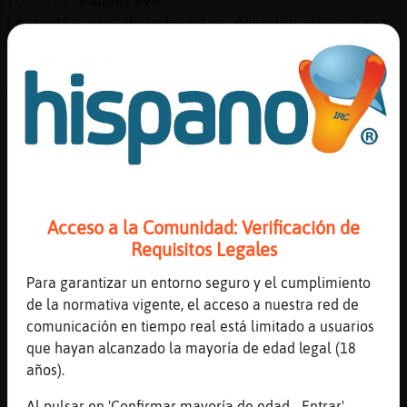
[09:42]
RanaBreve
Lo podía ver dejado para después de semana
santa ya es primavera
[09:43]
RanaBreve
Vamos no es la primera vez que lo hace
llevarlos con el frío
[09:43]
Oveja}Enorme
tiene este hombre estilo militar no
RanaBreve
[09:44]
Oveja}Enorme
Acceso a la Comunidad: Verificación de
bachaters felicita aty madre muchas
Requisitos Legales
felicidades
Para garantizar un entorno seguro y el cumplimiento
[09:44]
RanaBreve
de la normativa vigente, el acceso a nuestra red de
Eso mismo,si hubiera sido un día soleado
comunicación en tiempo real está limitado a usuarios
como estos días atrás anda,pero lloviendo y
que hayan alcanzado la mayoría de edad legal (18
viento?
años).
[09:45]
RanaBreve
Al pulsar en 'Confirmar mayoría de edad - Entrar',