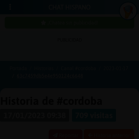
CHAT HISPANO
¡Chatea sin publicidad!
PUBLICIDAD
Iniciar
sesión
Portada
Historias
Canal #cordoba
2023-01-17
63c7459db5e4e950124c6648
¡Chatea
sin
publici
Historia de #cordoba
17/01/2023 09:38
709 visitas
Crear
una
Reportar
Historia anterior
cuenta