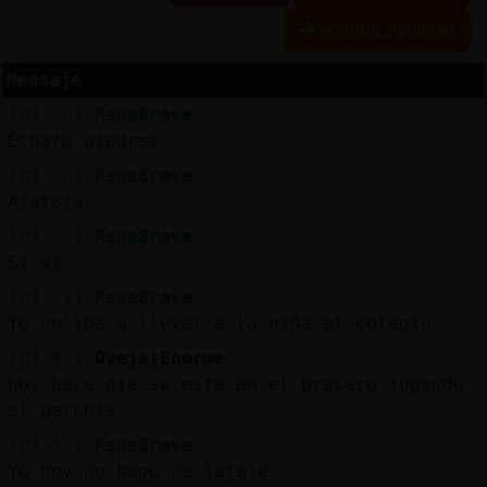
Historia siguiente
Mensaje
Reserva
[09:38]
RanaBreve
alias
Échate piedras
[09:38]
RanaBreve
Ajajaja
Actuali
[09:38]
RanaBreve
contras
Si si
[09:39]
RanaBreve
Yo no iba a llevar a la niña al colegio
Actuali
[09:40]
Oveja}Enorme
IP
hoy hace dia se esta en el brasero jugando
virtual
al parchis
[09:40]
RanaBreve
Yo hoy no hago na jajaja