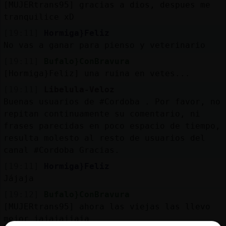
Mis
[MUJERtrans95] gracias a dios, despues me
blogs
tranquilice xD
[19:11]
Hormiga}Feliz
No vas a ganar para pienso y veterinario
[19:11]
Bufalo}ConBravura
Mis
[Hormiga}Feliz] una ruina en vetes...
foros
[19:11]
Libelula-Veloz
Buenas usuarios de #Cordoba . Por favor, no
repitan continuamente su comentario, ni
Registr
frases parecidas en poco espacio de tiempo,
un
resulta molesto al resto de usuarios del
canal
canal #Cordoba Gracias.
[19:11]
Hormiga}Feliz
Jájaja
Más
[19:12]
Bufalo}ConBravura
gestion
[MUJERtrans95] ahora las viejas las llevo
mejor jajajajjaja