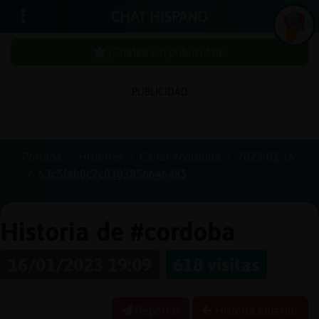
CHAT HISPANO
¡Chatea sin publicidad!
PUBLICIDAD
Iniciar
sesión
Portada
Historias
Canal #cordoba
2023-01-16
63c5f4b0c7c0303856646485
¡Chatea
sin
publici
Historia de #cordoba
16/01/2023 19:09
618 visitas
Crear
una
Reportar
Historia anterior
cuenta