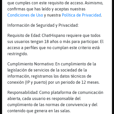
que cumples con este requisito de acceso. Asimismo,
somos es el resultado de lo que pensamos.
confirmas que has leído y aceptas nuestras
[19:13]
Bufalo}ConBravura
Condiciones de Uso
y nuestra
Política de Privacidad
.
perdon, el tabulador me jugo una mala
pasada.. xD
Información de Seguridad y Privacidad:
[19:13]
Hipopotamo-ConInquietud
Requisito de Edad: ChatHispano requiere que todos
ainsss qeue pecha correr me dao pa que no
sus usuarios tengan 18 años o más para participar. El
me pillen
acceso a perfiles que no cumplan este criterio está
[19:15]
Caiman{Suave
restringido.
Ese diablin
Cumplimiento Normativo: En cumplimiento de la
[19:15]
Bufalo}ConBravura
legislación de servicios de la sociedad de la
Bueno, me retiro un rato, que se hace tarde
información, registramos los datos técnicos de
y se me va la tarde y no he hecho nada.....
conexión (IP y puerto) por un periodo de 12 meses.
[19:15]
Bufalo}ConBravura
Responsabilidad: Como plataforma de comunicación
un besito Mujer4874 y MUJERtrans95 y
abierta, cada usuario es responsable del
Hormiga}Feliz
cumplimiento de las normas de convivencia y del
[19:16]
Caiman{Suave
contenido que genera en las salas.