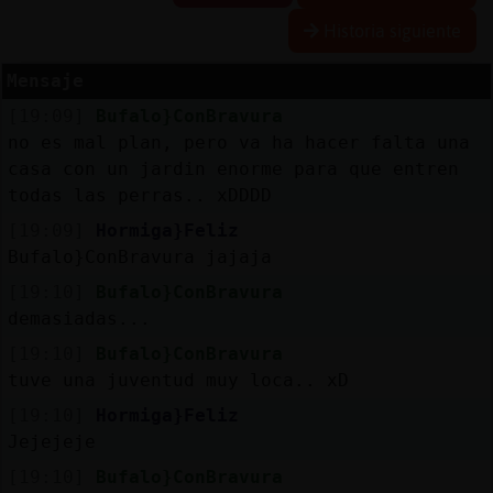
Historia siguiente
Mensaje
Reserva
[19:09]
Bufalo}ConBravura
alias
no es mal plan, pero va ha hacer falta una
casa con un jardin enorme para que entren
todas las perras.. xDDDD
Actuali
[19:09]
Hormiga}Feliz
contras
Bufalo}ConBravura jajaja
[19:10]
Bufalo}ConBravura
demasiadas...
Actuali
[19:10]
Bufalo}ConBravura
IP
tuve una juventud muy loca.. xD
virtual
[19:10]
Hormiga}Feliz
Jejejeje
[19:10]
Bufalo}ConBravura