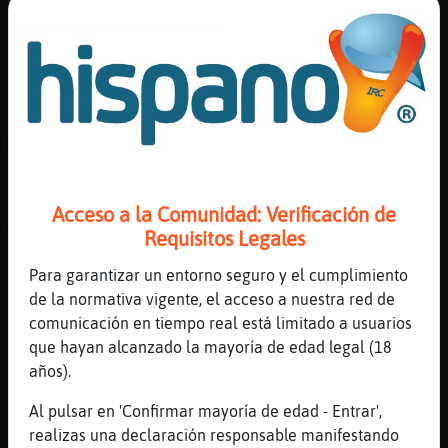
[19:12]
Lobo}Letal
YouTube Titulo: Quiero Saber de Ti
Duración: 4M58S Enviado por: Los Inquietos
- Topic
[19:12]
Hormiga}Feliz
MUJERtrans95 los hay aiqnue cumplan años
siguen cabezas locas jajaja
[19:12]
Bufalo}ConBravura
Acceso a la Comunidad: Verificación de
Mujer4874eso te pasa por hablar por el
Requisitos Legales
general xDDD
Para garantizar un entorno seguro y el cumplimiento
[19:13]
Bufalo}ConBravura
de la normativa vigente, el acceso a nuestra red de
[MUJERtrans95] eso te pasa por hablar por
comunicación en tiempo real está limitado a usuarios
el general...
que hayan alcanzado la mayoría de edad legal (18
[19:13]
Gallina}SinLuces
años).
.buda
Al pulsar en 'Confirmar mayoría de edad - Entrar',
[19:13]
Lobo}Letal
realizas una declaración responsable manifestando
Buda le habla a Gallina}SinLuces: Lo que