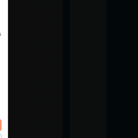
es
o
s
ser