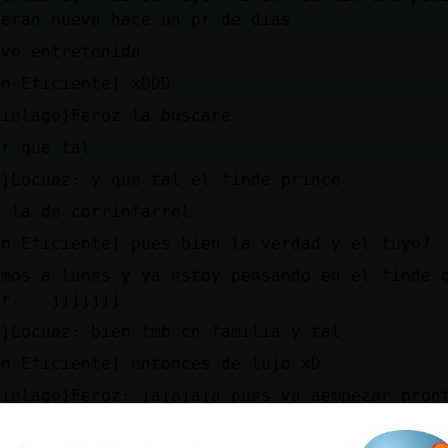
ieran nueva hace un pr de dias
uvo entretenida
on-Eficiente] xDDD
cielago}Feroz la buscare
er que tal
a}Locuaz: y que tal el finde prince
s la de corrinfarrel
on-Eficiente] pues bien la verdad y el tuyo?
amos a lunes y ya estoy pensando en el finde 
ar... jjjjjjj
a}Locuaz: bien tmb cn familia y tal
on-Eficiente] entonces de lujo xD
cielago}Feroz: jajajaja pues va aempezar pron
on-Eficiente] tu sales mucho de fiesta?