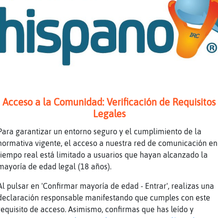
 se me pasa la semana mas rapido jajajaja
nas. Ya puedes poner una queja directamente a
ribiendo: /msg Sentibot queja add queja. Inte
o posible en dicha queja, nick/moderador, hor
on-Eficiente] a vale
Tube Titulo: Carl Cox Live @ Kappa Futur Fest
03/2022 (4k UHD) Duración: 1H53M9S Enviado po
els
Acceso a la Comunidad: Verificación de Requisitos
Legales
ra vengo !
on-Eficiente] joe que bien te lo montas
Para garantizar un entorno seguro y el cumplimiento de la
normativa vigente, el acceso a nuestra red de comunicación en
a
tiempo real está limitado a usuarios que hayan alcanzado la
 de C󲤯ba
mayoría de edad legal (18 años).
en para privado
Al pulsar en 'Confirmar mayoría de edad - Entrar', realizas una
go 52
declaración responsable manifestando que cumples con este
 chico�madurito y busco real ahora porfa
requisito de acceso. Asimismo, confirmas que has leído y