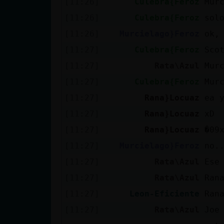
[11:26]
Culebra{Feroz
Mur
cuenta
[11:26]
Culebra{Feroz
sol
[11:26]
Murcielago}Feroz
ok,
[11:27]
Culebra{Feroz
Sco
Reservar
[11:27]
Rata\Azul
Mur
alias
[11:27]
Culebra{Feroz
Mur
[11:27]
Rana}Locuaz
ea 
Actualizar
[11:27]
Rana}Locuaz
xD
contraseña
[11:27]
Rana}Locuaz
�09
[11:27]
Murcielago}Feroz
no.
[11:27]
Rata\Azul
Ese
Actualizar
[11:27]
Rata\Azul
Ran
IP virtual
[11:27]
Leon-Eficiente
Ran
[11:27]
Rata\Azul
Joe