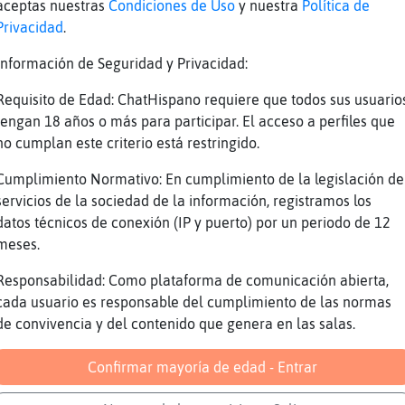
aceptas nuestras
Condiciones de Uso
y nuestra
Política de
on-Eficiente] xDDDDDDDDDDDDDDDDDDDDDDDDD
Privacidad
.
on-Eficiente] estas navidades han sido mortal
Información de Seguridad y Privacidad:
ica35] ese Mosquito\Enormeooooooo disfrazaooo
Requisito de Edad: ChatHispano requiere que todos sus usuario
tengan 18 años o más para participar. El acceso a perfiles que
on-Eficiente] tengo que salir menos,no puede 
no cumplan este criterio está restringido.
jajajajajaajajaj
Cumplimiento Normativo: En cumplimiento de la legislación de
virgen la k he liao
servicios de la sociedad de la información, registramos los
on-Eficiente] yo d ti me ponia nombre d tio
datos técnicos de conexión (IP y puerto) por un periodo de 12
o es insoportable
meses.
re mia normal k las tias no hablen
Responsabilidad: Como plataforma de comunicación abierta,
 asustas
cada usuario es responsable del cumplimiento de las normas
de convivencia y del contenido que genera en las salas.
ajjaajjajj
aaaaaaaaaaaaaaaaaaaaaaaa
Confirmar mayoría de edad - Entrar
uro