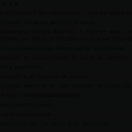
 la d v
on-Eficiente] tu cuenta poco...que ya sabes q
a}Locuaz tatuajes policía y casos
CaimanRapaz LaTidO MuSiCal✫ » Esta en modo: »
uchanos en: https://latidomusical.powerfriend
�n chico pasivo que desee hablar en privado
ta\Azul] yo estoy viendo la calle es nuestra
 está guapísima
ta\Azul] y el padrino de harlem
a}Locuaz nuestra? Ni que fuéramos policías xd
ta\Azul] xDDDDDDDDDDDDDDDDDD
bien Leon-Eficiente
ajajaajajajajajaja
squito\Enorme] la serie V es buenisima