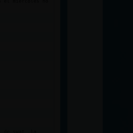
a el miercoles no
i de swat ,la