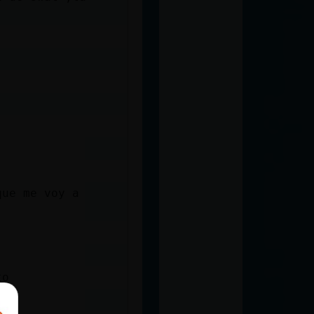
que me voy a
to