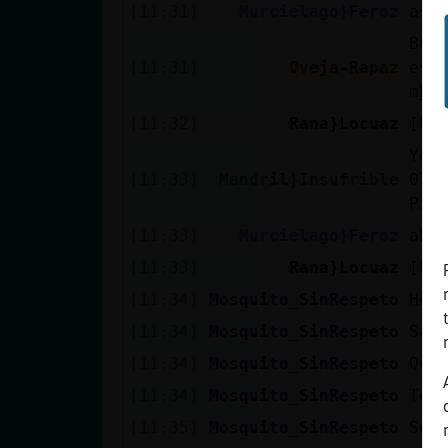
[11:31]
Murcielago}Feroz
asi
Bue
[11:31]
Oveja-Rapaz
esc
mḩm
[11:32]
Rana}Locuaz
[Le
You
[11:33]
Mandril}Insufrible
07/
Pix
[11:33]
Murcielago}Feroz
aho
[11:33]
Rana}Locuaz
[Le
[11:34]
Mosquito_SinRespeto
Hol
[11:34]
Mosquito_SinRespeto
Sala
[11:34]
Mosquito_SinRespeto
Qui
[11:34]
Mosquito_SinRespeto
Ten
[11:35]
Mosquito_SinRespeto
Soy