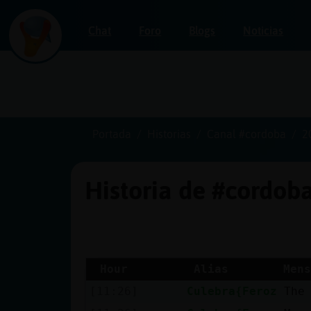
Chat
Foro
Blogs
Noticias
Iniciar
sesión
Portada
Historias
Canal #cordoba
2
Historia de #cordob
¡Chatea
sin
publicidad!
Hour
Alias
Mens
[11:26]
Culebra{Feroz
The
Crear
una