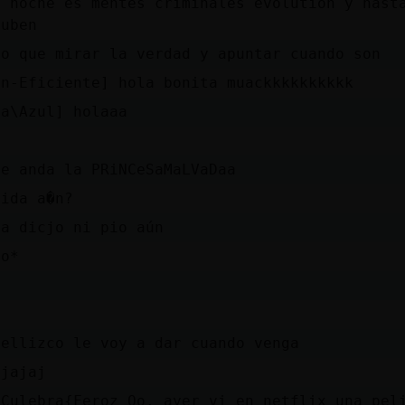
a noche es mentes criminales evolution y hast
suben
go que mirar la verdad y apuntar cuando son
on-Eficiente] hola bonita muackkkkkkkkkk
ta\Azul] holaaa
de anda la PRiNCeSaMaLVaDaa
mida a�n?
ha dicjo ni pio aún
ho*
pellizco le voy a dar cuando venga
ajajaj
 Culebra{Feroz Oo. ayer vi en netflix una pel