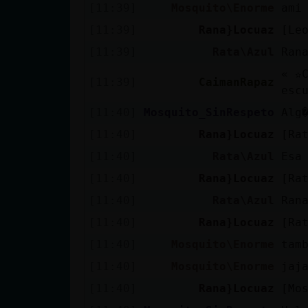
[11:39]
Mosquito\Enorme
ami
[11:39]
Rana}Locuaz
[Le
[11:39]
Rata\Azul
Ran
« ✫
[11:39]
CaimanRapaz
esc
[11:40]
Mosquito_SinRespeto
Alg
[11:40]
Rana}Locuaz
[Ra
[11:40]
Rata\Azul
Esa
[11:40]
Rana}Locuaz
[Ra
[11:40]
Rata\Azul
Ran
[11:40]
Rana}Locuaz
[Ra
[11:40]
Mosquito\Enorme
tam
[11:40]
Mosquito\Enorme
jaj
[11:40]
Rana}Locuaz
[Mo