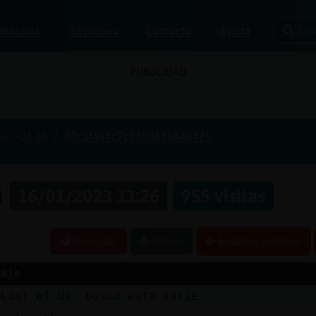
Bus
Normas
Gestiones
Contacto
Ayuda
PUBLICIDAD
023-01-16
63c5f4a4c7c0303856646475
a
16/01/2023 11:26
955 visitas
Reportar
Volver
Historia anterior
aje
 Last of Us busca esta serie