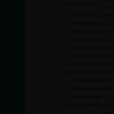
est
Mis blogs
[11:27]
Murcielago}Feroz
la 
[11:27]
Culebra{Feroz
ten
[11:28]
Rana}Locuaz
[Le
Mis foros
[11:28]
Rana}Locuaz
[Ra
[11:28]
Leon-Eficiente
:)
[11:28]
Rana}Locuaz
don
Registrar
un canal
[11:28]
Rana}Locuaz
dor
[11:28]
Leon-Eficiente
No 
[11:29]
Leon-Eficiente
Dic
Más
[11:29]
Rana}Locuaz
no?
gestiones
[11:29]
Rana}Locuaz
xDD
[11:29]
Rana}Locuaz
un 
[11:29]
Leon-Eficiente
Jaj
.oO