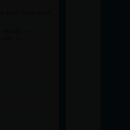
ue pasa luego xddd
« AutoDJ »«
s.net »