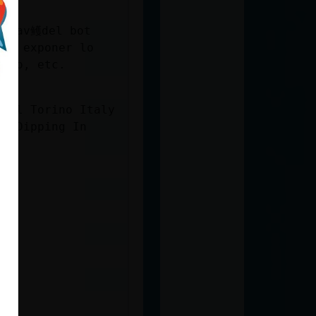
 trav鳠del bot
nta exponer lo
ario, etc.
ival Torino Italy
r: Dipping In