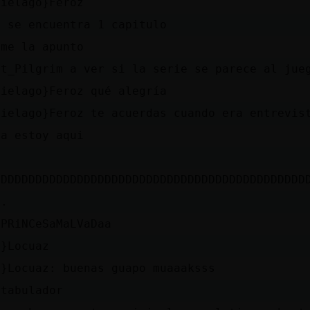
cielago}Feroz
o se encuentra 1 capitulo
 me la apunto
tt_Pilgrim a ver si la serie se parece al jue
cielago}Feroz qué alegría
cielago}Feroz te acuerdas cuando era entrevis
ya estoy aqui
xDDDDDDDDDDDDDDDDDDDDDDDDDDDDDDDDDDDDDDDDDDDD
..
 PRiNCeSaMaLVaDaa
a}Locuaz
a}Locuaz: buenas guapo muaaaksss
 tabulador