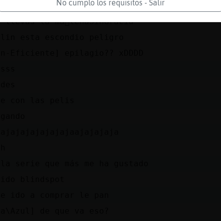
No cumplo los requisitos - Salir
ajajajajajajaajj
 llevas la ma񠍡lenaSinGracia
blin esta escondio peligro
on-Eficiente] epilagio?? xDDDD
ssss
odes
se con las pelis
igando
jajajajajajajajaajajajaja
eh
 la serie que más me ha gustado
sido blindspot
he ido a comprar le pan
ta\Azul] de que va eso?