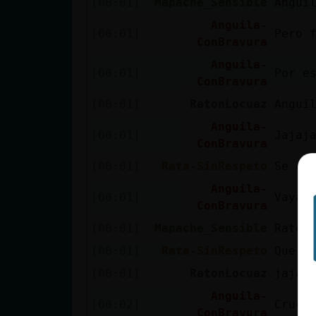
[00:01]
Mapache_Sensible
Angui
Mis blogs
Anguila-
[00:01]
Pero 
ConBravura
Anguila-
Mis foros
[00:01]
Por e
ConBravura
[00:01]
RatonLocuaz
Angui
Anguila-
Registrar
[00:01]
Jajaj
ConBravura
un canal
[00:01]
Rata-SinRespeto
Se ec
Anguila-
[00:01]
Vaya
ConBravura
Más
[00:01]
Mapache_Sensible
Raton
gestiones
[00:01]
Rata-SinRespeto
Que e
[00:01]
RatonLocuaz
jajaj
Anguila-
[00:02]
Cruce
ConBravura