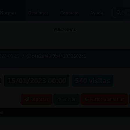
Bus
Normas
Gestiones
Contacto
Ayuda
PUBLICIDAD
023-01-15
63c4a2df40f9b441332602c1
a
15/01/2023 00:00
540 visitas
Reportar
Volver
Historia anterior
e