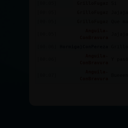
[00:05]
GrilloFugaz
Si
[00:05]
GrilloFugaz
Jajaj
[00:05]
GrilloFugaz
Que m
Anguila-
[00:05]
Jajaj
ConBravura
[00:06]
Hormiga}ConPereza
Grill
Anguila-
[00:06]
Y pas
ConBravura
Anguila-
[00:07]
Bueee
ConBravura