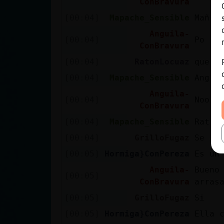
ConBravura
[00:04]
Mapache_Sensible
Mañan
Anguila-
[00:04]
Po fa
ConBravura
[00:04]
RatonLocuaz
que d
[00:04]
Mapache_Sensible
Angui
Anguila-
[00:04]
Nooo😭
ConBravura
[00:04]
Mapache_Sensible
Raton
[00:04]
GrilloFugaz
Se a 
[00:05]
Hormiga}ConPereza
Es un
Anguila-
Bueno
[00:05]
ConBravura
arras
[00:05]
GrilloFugaz
Si
[00:05]
Hormiga}ConPereza
Ella 