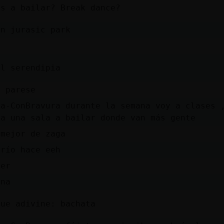
as a bailar? Break dance?
in jurasic park
al serendipia
e parese
la-ConBravura durante la semana voy a clases 
 a una sala a bailar donde van más gente
 mejor de zaga
frío hace eeh
der
ena
que adivine: bachata