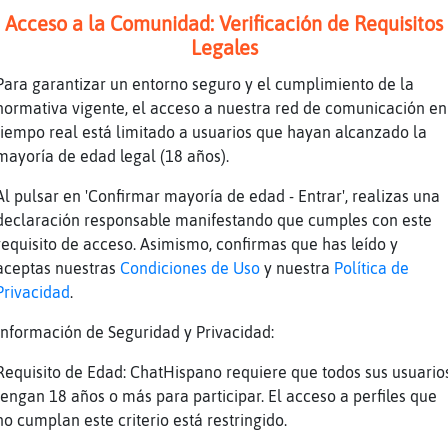
Acceso a la Comunidad: Verificación de Requisitos
Legales
e llene el rio joe
Para garantizar un entorno seguro y el cumplimiento de la
o llueve na
normativa vigente, el acceso a nuestra red de comunicación en
tiempo real está limitado a usuarios que hayan alcanzado la
antanos
mayoría de edad legal (18 años).
o era chico si que llovia en estas fechas
Al pulsar en 'Confirmar mayoría de edad - Entrar', realizas una
 na de na...
declaración responsable manifestando que cumples con este
requisito de acceso. Asimismo, confirmas que has leído y
quietante
aceptas nuestras
Condiciones de Uso
y nuestra
Política de
Privacidad
.
tambn los pantanos
 temo al próximo verano
Información de Seguridad y Privacidad:
 me marcho
Requisito de Edad: ChatHispano requiere que todos sus usuario
 que
tengan 18 años o más para participar. El acceso a perfiles que
no cumplan este criterio está restringido.
 vayas, bachatera