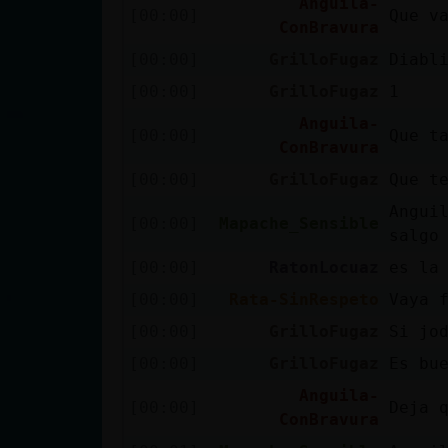
Anguila-
[00:00]
Que v
cuenta
ConBravura
[00:00]
GrilloFugaz
Diabl
[00:00]
GrilloFugaz
1
Reservar
Anguila-
alias
[00:00]
Que t
ConBravura
[00:00]
GrilloFugaz
Que t
Angui
[00:00]
Mapache_Sensible
Actualizar
salgo
contraseña
[00:00]
RatonLocuaz
es la
[00:00]
Rata-SinRespeto
Vaya 
[00:00]
GrilloFugaz
Si jo
Actualizar
[00:00]
GrilloFugaz
Es bu
IP virtual
Anguila-
[00:00]
Deja 
ConBravura