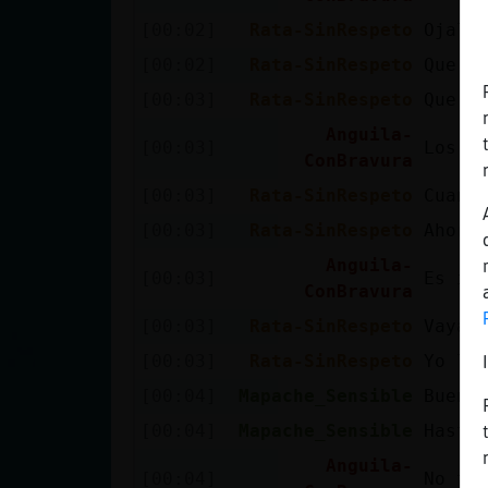
[00:02]
Rata-SinRespeto
Ojalá
[00:02]
Rata-SinRespeto
Que s
[00:03]
Rata-SinRespeto
Que n
Anguila-
[00:03]
Los p
ConBravura
[00:03]
Rata-SinRespeto
Cuand
[00:03]
Rata-SinRespeto
Ahora
Anguila-
[00:03]
Es in
ConBravura
[00:03]
Rata-SinRespeto
Vaya 
[00:03]
Rata-SinRespeto
Yo le
[00:04]
Mapache_Sensible
Bueno
[00:04]
Mapache_Sensible
Hasta
Anguila-
[00:04]
No te