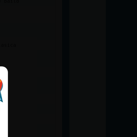
e bailo
lasica