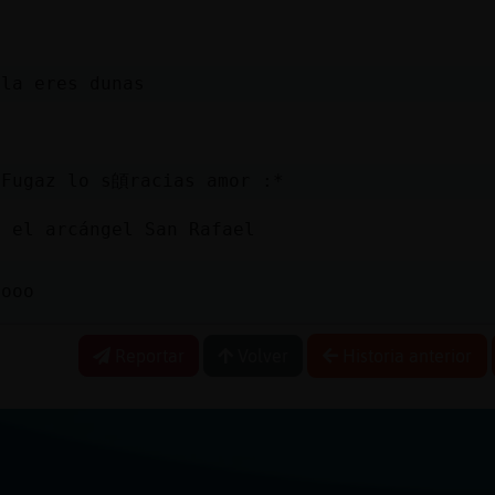
a
ala eres dunas
a
oFugaz lo s頧racias amor :*
ó el arcángel San Rafael
nooo
Reportar
Volver
Historia anterior