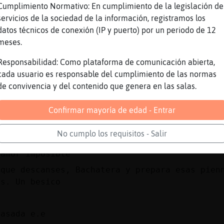
Cumplimiento Normativo: En cumplimiento de la legislación de
a*
servicios de la sociedad de la información, registramos los
datos técnicos de conexión (IP y puerto) por un periodo de 12
vo
meses.
escanses
Responsabilidad: Como plataforma de comunicación abierta,
cada usuario es responsable del cumplimiento de las normas
la-ConBravura si
de convivencia y del contenido que genera en las salas.
Confirmar mayoría de edad - Entrar
Locuaz gracias guapo
No cumplo los requisitos - Salir
enamorao
 amor imposible
 que descanses, Bachatera y prepara esas pien
as. Un besico
casada e.e