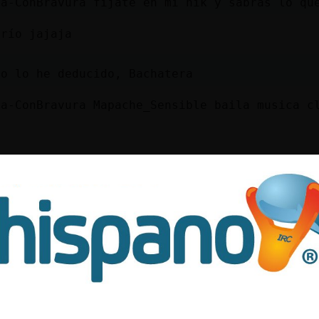
la-ConBravura fíjate en mi nik y sabrás lo qu
frío jajaja
so lo he deducido, Bachatera
la-ConBravura Mapache_Sensible baila musica c
a
haba de menos el frio eeh
Locuaz yo clásica? Odio esa música
n verano ibamos a reventar vamos
ajaja
mos dedos y llueva más