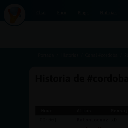
Chat
Foro
Blogs
Noticias
Iniciar
sesión
Portada
Historias
Canal #cordoba
2
Historia de #cordob
¡Chatea
sin
publicidad!
Hour
Alias
Mensaj
[00:00]
RatonLocuaz
xD
Crear
una