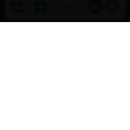
|
Compartir en:
Facebook
Twitter
10
Noticias
Soporte
Normas
Anunciantes
Estadísticas
Historias
Tu foro gratis
opyright © 1996-2026 Chat Hispano, S.L.U. Todos los derechos reservado