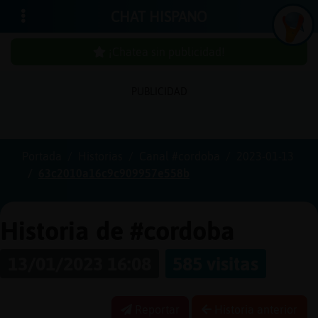
CHAT HISPANO
¡Chatea sin publicidad!
PUBLICIDAD
Iniciar
sesión
Portada
Historias
Canal #cordoba
2023-01-13
63c2010a16c9c909957e558b
¡Chatea
sin
publici
Historia de #cordoba
13/01/2023 16:08
585 visitas
Crear
una
Reportar
Historia anterior
cuenta