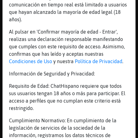
[16:11]
Lince_Verde
comunicación en tiempo real está limitado a usuarios
Reee buenaass tardes
que hayan alcanzado la mayoría de edad legal (18
[16:11]
Cocodrilo_SinRespeto
años).
[Lince_Verde] muackkkkkkkkkkkkkkkkkkkkkk
Al pulsar en 'Confirmar mayoría de edad - Entrar',
[16:12]
Lince_Verde
realizas una declaración responsable manifestando
Cocodrilo_SinRespeto: alaaaaaaa pedazo
que cumples con este requisito de acceso. Asimismo,
besooooo
confirmas que has leído y aceptas nuestras
[16:12]
Cocodrilo_SinRespeto
Condiciones de Uso
y nuestra
Política de Privacidad
.
[Lince_Verde] yo es que beso muy bien xdd
Información de Seguridad y Privacidad:
[16:13]
Lince_Verde
Cocodrilo_SinRespeto: es verdad que besas
Requisito de Edad: ChatHispano requiere que todos
bien si XD
sus usuarios tengan 18 años o más para participar. El
acceso a perfiles que no cumplan este criterio está
[16:13]
Jirafa\Insufrible
restringido.
No antojen jajajaja
[16:13]
Jirafa\Insufrible
Cumplimiento Normativo: En cumplimiento de la
<3
legislación de servicios de la sociedad de la
información, registramos los datos técnicos de
[16:13]
Cocodrilo_SinRespeto