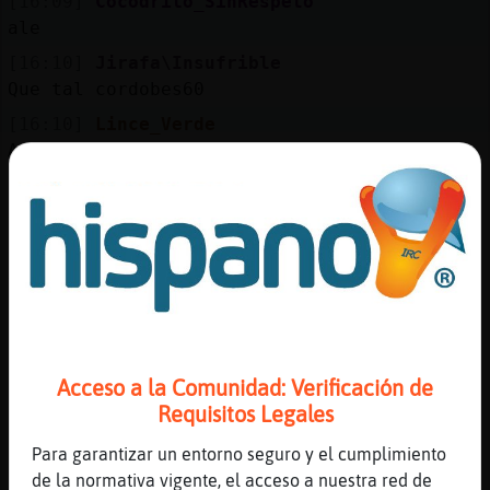
[16:09]
Cocodrilo_SinRespeto
Mis
ale
blogs
[16:10]
Jirafa\Insufrible
Que tal cordobes60
[16:10]
Lince_Verde
Mis
Aquí se hace ganchillo
foros
[16:10]
Lince_Verde
xDD
[16:10]
Cocodrilo_SinRespeto
Registr
xDDD
un
[16:10]
Jirafa\Insufrible
canal
Lince_Verde: jajajajjaja
[16:11]
Lince_Verde
Acceso a la Comunidad: Verificación de
Es que....
Requisitos Legales
Más
[16:11]
Cocodrilo_SinRespeto
gestion
Para garantizar un entorno seguro y el cumplimiento
[ardillafeliz] las busquedas en privado
de la normativa vigente, el acceso a nuestra red de