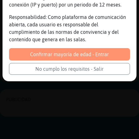
conexión (IP y puerto) por un periodo de 12 meses.
[Lince_Verde] xDDDDDDDDDDDDDDDD
[16:13]
Lince_Verde
Responsabilidad: Como plataforma de comunicación
Jirafa\Insufrible: xDD
abierta, cada usuario es responsable del
cumplimiento de las normas de convivencia y del
[16:13]
Jirafa\Insufrible
contenido que genera en las salas.
XD
Confirmar mayoría de edad - Entrar
Reportar
Historia anterior
Historia siguiente
No cumplo los requisitos - Salir
PUBLICIDAD