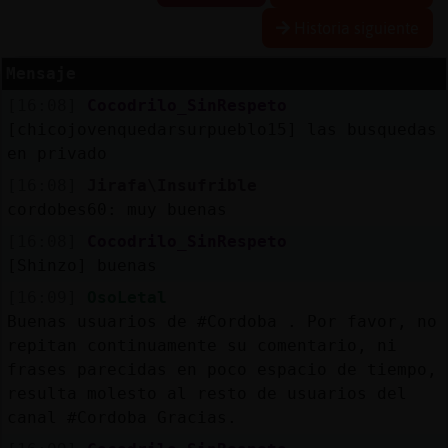
Historia siguiente
Mensaje
Reserva
[16:08]
Cocodrilo_SinRespeto
alias
[chicojovenquedarsurpueblo15] las busquedas
en privado
[16:08]
Jirafa\Insufrible
Actuali
cordobes60: muy buenas
contras
[16:08]
Cocodrilo_SinRespeto
[Shinzo] buenas
[16:09]
OsoLetal
Actuali
Buenas usuarios de #Cordoba . Por favor, no
IP
repitan continuamente su comentario, ni
virtual
frases parecidas en poco espacio de tiempo,
resulta molesto al resto de usuarios del
canal #Cordoba Gracias.