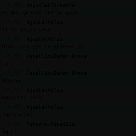
[15:45]
AnguilaEficiente
es mas grande que un gato
[15:45]
Aguila\Veloz
Si te hacen caso
[15:45]
Aguila\Veloz
Otra cosa que tú quieras 😏
[15:45]
CaballitoDeMar-Breve
:3
[15:45]
CaballitoDeMar-Breve
M᳠mono
[15:45]
Aguila\Veloz
Hacerles caso
[15:45]
Aguila\Veloz
Jajajaajaj
[15:46]
Pantera-Sensible
Aquí?