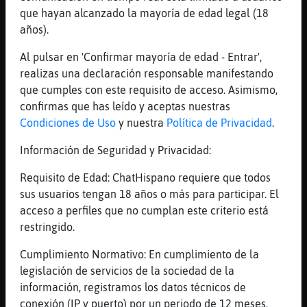
la promesa
que hayan alcanzado la mayoría de edad legal (18
[15:47]
Aguila\Veloz
años).
Eso también
Al pulsar en 'Confirmar mayoría de edad - Entrar',
[15:47]
AnguilaEficiente
realizas una declaración responsable manifestando
empieza la dieta un lunes...y termina el
que cumples con este requisito de acceso. Asimismo,
martes
confirmas que has leído y aceptas nuestras
[15:47]
CaballitoDeMar-Breve
Condiciones de Uso
y nuestra
Política de Privacidad
.
AnguilaEficiente ni muerde ni na
Información de Seguridad y Privacidad:
[15:47]
CaballitoDeMar-Breve
Es muy bueno y te da besitos
Requisito de Edad: ChatHispano requiere que todos
sus usuarios tengan 18 años o más para participar. El
[15:47]
AnguilaEficiente
acceso a perfiles que no cumplan este criterio está
CaballitoDeMar-Brevey la sueltas x la casa?
restringido.
[15:48]
CaballitoDeMar-Breve
No t�q el perro se pone nervioso
Cumplimiento Normativo: En cumplimiento de la
legislación de servicios de la sociedad de la
[15:48]
AnguilaEficiente
información, registramos los datos técnicos de
no me extra�a
conexión (IP y puerto) por un periodo de 12 meses.