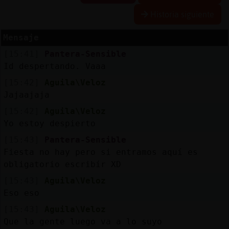
Historia siguiente
Mensaje
Reserva
[15:41]
Pantera-Sensible
alias
Id despertando. Vaaa
[15:42]
Aguila\Veloz
Jajaajaja
Actuali
[15:42]
Aguila\Veloz
contras
Yo estoy despierto
[15:43]
Pantera-Sensible
Fiesta no hay pero si entramos aquí es
Actuali
obligatorio escribír XD
IP
[15:43]
Aguila\Veloz
virtual
Eso eso
[15:43]
Aguila\Veloz
Que la gente luego va a lo suyo