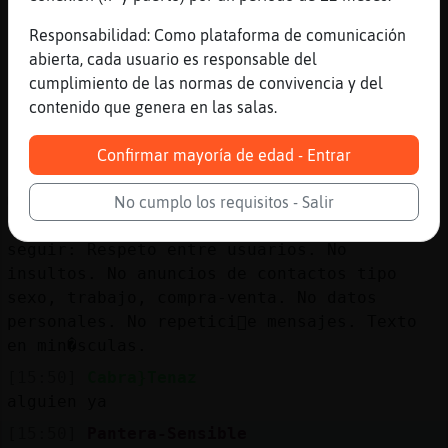
[15:48]
AnguilaEficiente
eso se come al perro
Responsabilidad: Como plataforma de comunicación
abierta, cada usuario es responsable del
[15:48]
AnguilaEficiente
cumplimiento de las normas de convivencia y del
es una ratahulk
contenido que genera en las salas.
[15:48]
AnguilaEficiente
xDDDD
Confirmar mayoría de edad - Entrar
[15:49]
Gata\Paciente
�ienvenidos al canal #Cordoba!. Canal de
No cumplo los requisitos - Salir
charla general. Normas bᳩcas que deb驳
seguir: Respeto entre usuarios. No
insultos. No anuncios de contactos tipo
sexo, trabajo, compra-venta. No datos
personales. No repetici󮠤e mensajes. Texto
en min�sculas.
[15:50]
Cabra}Tenaz
alguien ya
[15:50]
Pantera-Sensible