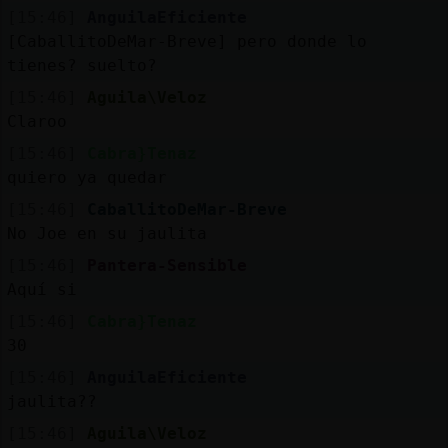
[15:46]
AnguilaEficiente
[CaballitoDeMar-Breve] pero donde lo
tienes? suelto?
[15:46]
Aguila\Veloz
Claroo
[15:46]
Cabra}Tenaz
quiero ya quedar
[15:46]
CaballitoDeMar-Breve
No Joe en su jaulita
[15:46]
Pantera-Sensible
Aquí si
[15:46]
Cabra}Tenaz
30
[15:46]
AnguilaEficiente
jaulita??
[15:46]
Aguila\Veloz