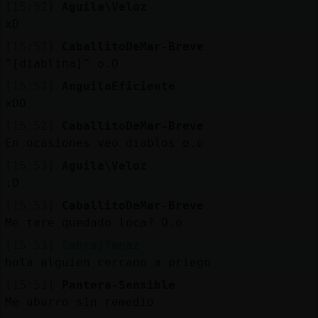
[15:52]
Aguila\Veloz
xD
[15:52]
CaballitoDeMar-Breve
^[diablina]^ o.O
[15:52]
AnguilaEficiente
xDD
[15:52]
CaballitoDeMar-Breve
En ocasiones veo diablos o.o
[15:53]
Aguila\Veloz
:O
[15:53]
CaballitoDeMar-Breve
Me tare quedado loca? O.o
[15:53]
Cabra}Tenaz
hola alguien cercano a priego
[15:53]
Pantera-Sensible
Me aburro sin remedio