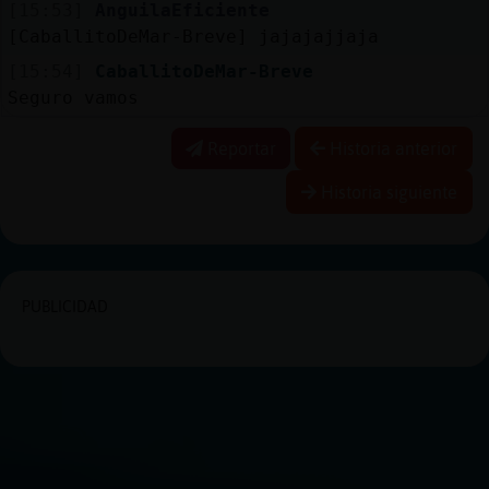
[15:53]
AnguilaEficiente
[CaballitoDeMar-Breve] jajajajjaja
[15:54]
CaballitoDeMar-Breve
Seguro vamos
Reportar
Historia anterior
Historia siguiente
PUBLICIDAD