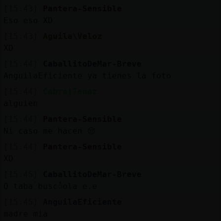
Mis
[15:43]
Pantera-Sensible
blogs
Eso eso XD
[15:43]
Aguila\Veloz
XD
Mis
[15:44]
CaballitoDeMar-Breve
foros
AnguilaEficiente ya tienes la foto
[15:44]
Cabra}Tenaz
alguien
Registr
[15:44]
Pantera-Sensible
un
Ni caso me hacen 😒
canal
[15:44]
Pantera-Sensible
XD
[15:45]
CaballitoDeMar-Breve
Q taba buscᮤola e.e
Más
gestion
[15:45]
AnguilaEficiente
madre mia