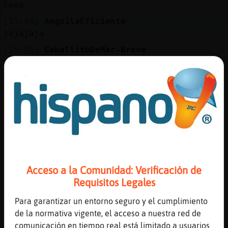
Eeaa
[15:46]
AnguilaEficiente
jajajaja
[15:46]
CaballitoDeMar-Breve
AnguilaEficiente claro
[15:46]
Aguila\Veloz
Jajsajaja
[15:46]
Aguila\Veloz
Ahora están comiendo
[15:47]
Aguila\Veloz
Y echando la dieta
[15:47]
Aguila\Veloz
Acceso a la Comunidad: Verificación de
Siesta
Requisitos Legales
[15:47]
AnguilaEficiente
Para garantizar un entorno seguro y el cumplimiento
la dieta de a񯠮uevo
de la normativa vigente, el acceso a nuestra red de
[15:47]
AnguilaEficiente
comunicación en tiempo real está limitado a usuarios