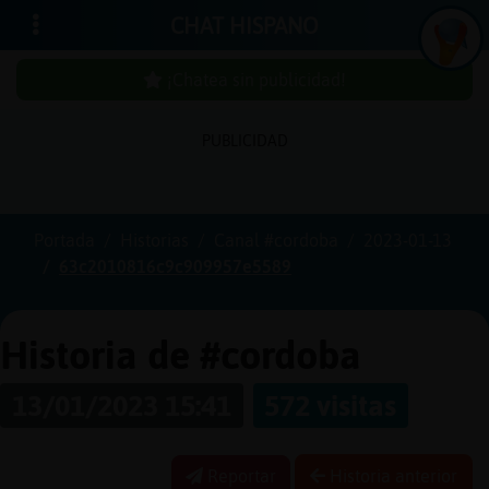
CHAT HISPANO
¡Chatea sin publicidad!
PUBLICIDAD
Iniciar
sesión
Portada
Historias
Canal #cordoba
2023-01-13
63c2010816c9c909957e5589
¡Chatea
sin
publici
Historia de #cordoba
13/01/2023 15:41
572 visitas
Crear
una
Reportar
Historia anterior
cuenta