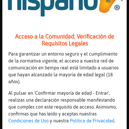
[11:16]
Jirafa}ConInquietud
q rico estaba el caf�
[11:16]
Jirafa}ConInquietud
che !
Acceso a la Comunidad: Verificación de
[11:16]
Jirafa}ConInquietud
Requisitos Legales
jajajjaja
Para garantizar un entorno seguro y el cumplimiento
[11:16]
Rata_Elocuente
de la normativa vigente, el acceso a nuestra red de
Con 2 cervezas te sueltas
comunicación en tiempo real está limitado a usuarios
[11:16]
Pantera\Humilde
que hayan alcanzado la mayoría de edad legal (18
naaaaa
años).
[11:16]
Pantera\Humilde
Al pulsar en 'Confirmar mayoría de edad - Entrar',
xD
realizas una declaración responsable manifestando
[11:16]
Rata_Elocuente
que cumples con este requisito de acceso. Asimismo,
4
confirmas que has leído y aceptas nuestras
[11:16]
Pantera\Humilde
Condiciones de Uso
y nuestra
Política de Privacidad
.
Jirafa}ConInquietud me alegrooooooooo