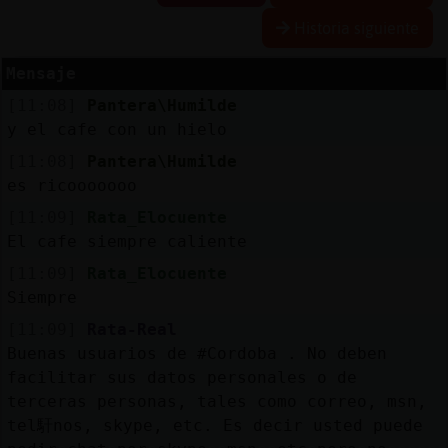
Historia siguiente
Mensaje
Reserva
[11:08]
Pantera\Humilde
alias
y el cafe con un hielo
[11:08]
Pantera\Humilde
es ricooooooo
Actuali
[11:09]
Rata_Elocuente
contras
El cafe siempre caliente
[11:09]
Rata_Elocuente
Siempre
Actuali
[11:09]
Rata-Real
IP
Buenas usuarios de #Cordoba . No deben
virtual
facilitar sus datos personales o de
terceras personas, tales como correo, msn,
tel馯nos, skype, etc. Es decir usted puede