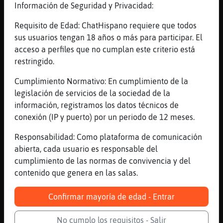
Información de Seguridad y Privacidad:
[11:16]
Pantera\Humilde
Rata_Elocuente jjajjajajaaj
Requisito de Edad: ChatHispano requiere que todos
sus usuarios tengan 18 años o más para participar. El
[11:17]
Jirafa}ConInquietud
acceso a perfiles que no cumplan este criterio está
ma񡮡 m᳠y mejor..
restringido.
[11:17]
Pantera\Humilde
Cabra}Azul como se presenta el viernes
Cumplimiento Normativo: En cumplimiento de la
legislación de servicios de la sociedad de la
[11:17]
Jirafa}ConInquietud
información, registramos los datos técnicos de
ok
conexión (IP y puerto) por un periodo de 12 meses.
[11:17]
Pantera\Humilde
Jirafa}ConInquietud claro que si
Responsabilidad: Como plataforma de comunicación
abierta, cada usuario es responsable del
[11:17]
Jirafa}ConInquietud
cumplimiento de las normas de convivencia y del
bueno esta tarde
contenido que genera en las salas.
[11:17]
Jirafa}ConInquietud
(xD)
Confirmar mayoría de edad - Entrar
[11:17]
Jirafa}ConInquietud
jajajajajajaja
No cumplo los requisitos - Salir