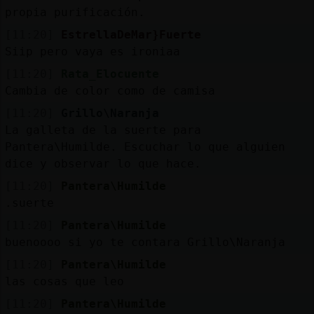
propia purificación.
[11:20]
EstrellaDeMar}Fuerte
Siip pero vaya es ironiaa
[11:20]
Rata_Elocuente
Cambia de color como de camisa
[11:20]
Grillo\Naranja
La galleta de la suerte para
Pantera\Humilde. Escuchar lo que alguien
dice y observar lo que hace.
[11:20]
Pantera\Humilde
.suerte
[11:20]
Pantera\Humilde
buenoooo si yo te contara Grillo\Naranja
[11:20]
Pantera\Humilde
las cosas que leo
[11:20]
Pantera\Humilde