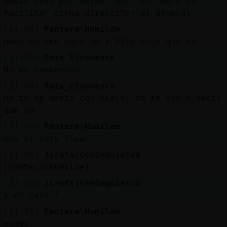
pedir chat por skype, msn, etc pero no
Mis
facilitar dicha direcci󮠰or el general.
blogs
[11:09]
Pantera\Humilde
pues en ese caso no y bien rico que es
[11:09]
Rata_Elocuente
Mis
No me convences
foros
[11:09]
Rata_Elocuente
Un te de menta con hielo, no te voy a decir
que no
Registr
[11:10]
Pantera\Humilde
un
eso si esta rico
canal
[11:10]
Jirafa}ConInquietud
[Pantera\Humilde]
[11:10]
Jirafa}ConInquietud
Más
y el cafe ?
gestion
[11:10]
Pantera\Humilde
mande