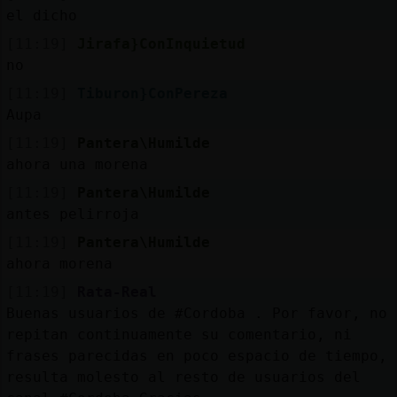
el dicho
[11:19]
Jirafa}ConInquietud
no
[11:19]
Tiburon}ConPereza
Aupa
[11:19]
Pantera\Humilde
ahora una morena
[11:19]
Pantera\Humilde
antes pelirroja
[11:19]
Pantera\Humilde
ahora morena
[11:19]
Rata-Real
Buenas usuarios de #Cordoba . Por favor, no
repitan continuamente su comentario, ni
frases parecidas en poco espacio de tiempo,
resulta molesto al resto de usuarios del