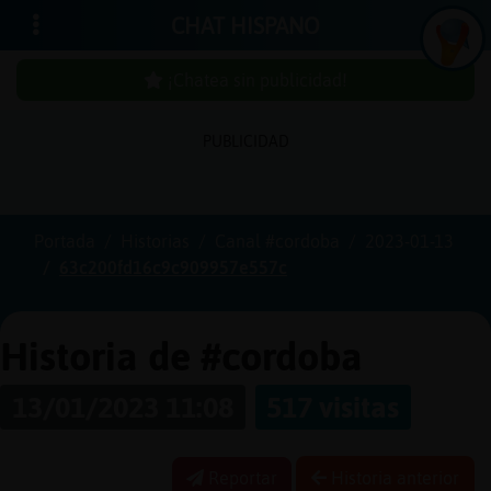
CHAT HISPANO
¡Chatea sin publicidad!
PUBLICIDAD
Iniciar
sesión
Portada
Historias
Canal #cordoba
2023-01-13
63c200fd16c9c909957e557c
¡Chatea
sin
publici
Historia de #cordoba
13/01/2023 11:08
517 visitas
Crear
una
Reportar
Historia anterior
cuenta