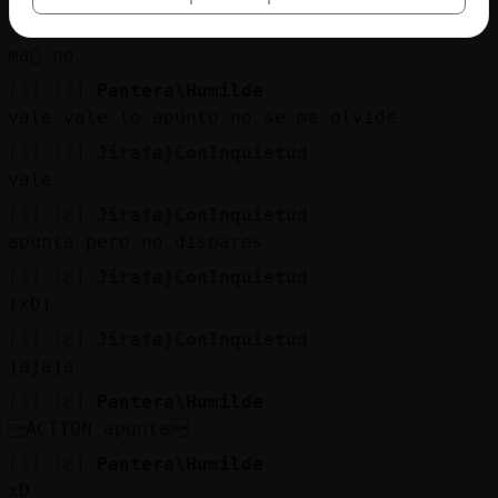
[11:17]
Jirafa}ConInquietud
ma񡮡 no
[11:17]
Pantera\Humilde
vale vale lo apunto no se me olvide
[11:17]
Jirafa}ConInquietud
vale
[11:18]
Jirafa}ConInquietud
apunta pero no dispares
[11:18]
Jirafa}ConInquietud
(xD)
[11:18]
Jirafa}ConInquietud
jajaja
[11:18]
Pantera\Humilde
ACTION apunta
[11:18]
Pantera\Humilde
xD