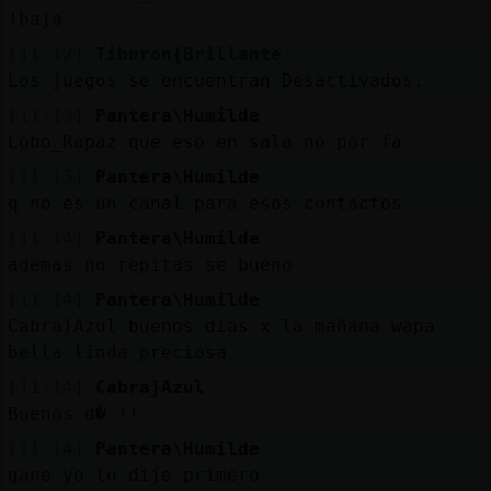
!baja
[11:12]
Tiburon{Brillante
Los juegos se encuentran Desactivados.
[11:13]
Pantera\Humilde
Lobo_Rapaz que eso en sala no por fa
[11:13]
Pantera\Humilde
q no es un canal para esos contactos
[11:14]
Pantera\Humilde
ademas no repitas se bueno
[11:14]
Pantera\Humilde
Cabra}Azul buenos dias x la mañana wapa
bella linda preciosa
[11:14]
Cabra}Azul
Buenos d� !!
[11:14]
Pantera\Humilde
gane yo lo dije primero