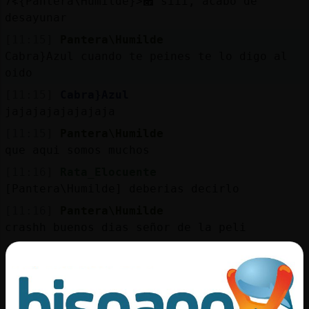
׃7<{Pantera\Humilde}>׏ siii, acabo de
desayunar
[11:15]
Pantera\Humilde
Cabra}Azul cuando te peines te lo digo al
oido
[11:15]
Cabra}Azul
jajajajajajajaja
[11:15]
Pantera\Humilde
que aqui somos muchos
[11:16]
Rata_Elocuente
[Pantera\Humilde] deberias decirlo
[11:16]
Pantera\Humilde
crashh buenos dias señor de la peli
[11:16]
Pantera\Humilde
Rata_Elocuente no no doy exclusivas
[11:16]
Pantera\Humilde
soy timido