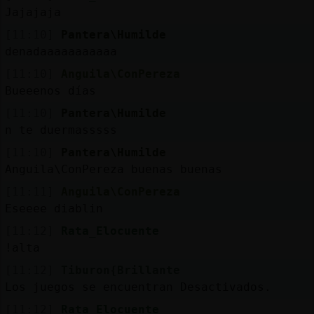
Jajajaja
[11:10]
Pantera\Humilde
denadaaaaaaaaaaa
[11:10]
Anguila\ConPereza
Bueeenos días
[11:10]
Pantera\Humilde
n te duermasssss
[11:10]
Pantera\Humilde
Anguila\ConPereza buenas buenas
[11:11]
Anguila\ConPereza
Eseeee diablin
[11:12]
Rata_Elocuente
!alta
[11:12]
Tiburon{Brillante
Los juegos se encuentran Desactivados.
[11:12]
Rata_Elocuente