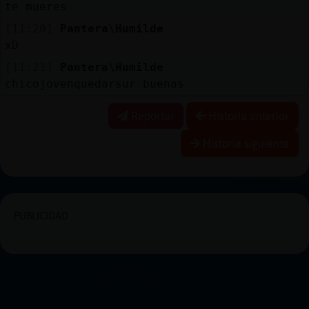
te mueres
[11:20]
Pantera\Humilde
xD
[11:21]
Pantera\Humilde
chicojovenquedarsur buenas
Reportar
Historia anterior
Historia siguiente
PUBLICIDAD