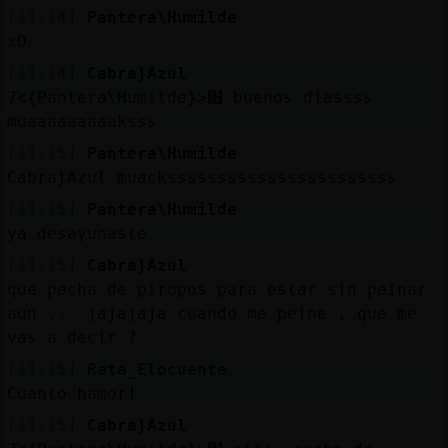
[11:14]
Pantera\Humilde
xD
[11:14]
Cabra}Azul
׃7<{Pantera\Humilde}>׏ buenos diassss
muaaaaaaaaaksss
[11:15]
Pantera\Humilde
Cabra}Azul muacksssssssssssssssssssssss
[11:15]
Pantera\Humilde
ya desayunaste
[11:15]
Cabra}Azul
que pecha de piropos para estar sin peinar
aun ... jajajaja cuando me peine , que me
vas a decir ?
[11:15]
Rata_Elocuente
Cuanto hamor!
[11:15]
Cabra}Azul