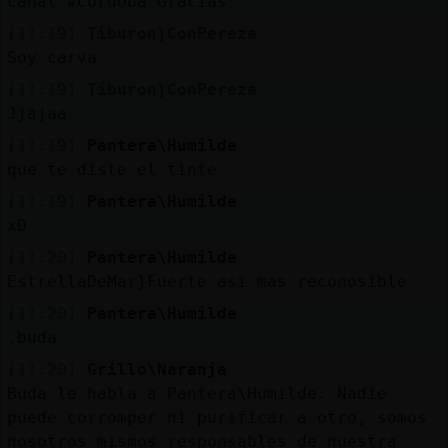
canal #Cordoba Gracias.
[11:19]
Tiburon}ConPereza
Soy carva
[11:19]
Tiburon}ConPereza
Jjajaa
[11:19]
Pantera\Humilde
que te diste el tinte
[11:19]
Pantera\Humilde
xD
[11:20]
Pantera\Humilde
EstrellaDeMar}Fuerte asi mas reconosible
[11:20]
Pantera\Humilde
.buda
[11:20]
Grillo\Naranja
Buda le habla a Pantera\Humilde: Nadie
puede corromper ni purificar a otro, somos
nosotros mismos responsables de nuestra