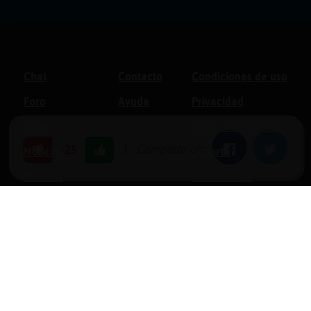
Chat
Contacto
Condiciones de uso
Foro
Ayuda
Privacidad
Blogs
Política de cookies
|
Compartir en:
Facebook
Twitter
-25
Noticias
Soporte
Normas
Anunciantes
Estadísticas
Historias
Tu foro gratis