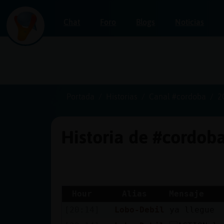
Chat
Foro
Blogs
Noticias
Iniciar
sesión
Portada
Historias
Canal #cordoba
2
Historia de #cordob
¡Chatea
sin
publicidad!
Hour
Alias
Mensaje
[20:14]
Lobo-Debil
ya llegue
Crear
una