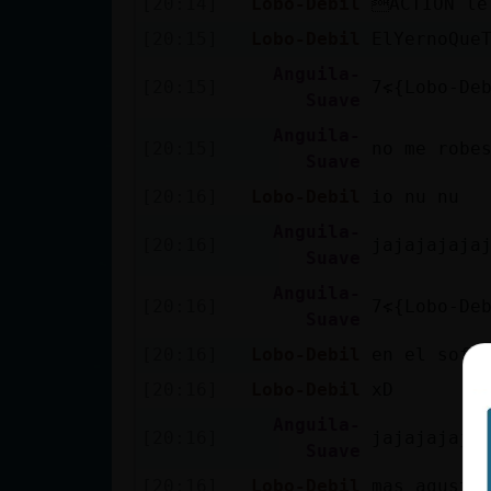
[20:14]
Lobo-Debil
ACTION le
cuenta
[20:15]
Lobo-Debil
ElYernoQue
Anguila-
[20:15]
Suave
Reservar
Anguila-
alias
[20:15]
no me robe
Suave
[20:16]
Lobo-Debil
io nu nu
Anguila-
[20:16]
jajajajaja
Actualizar
Suave
contraseña
Anguila-
[20:16]
Suave
[20:16]
Lobo-Debil
en el sofa
Actualizar
[20:16]
Lobo-Debil
xD
IP virtual
Anguila-
[20:16]
jajajajaja
Suave
[20:16]
Lobo-Debil
mas agusto