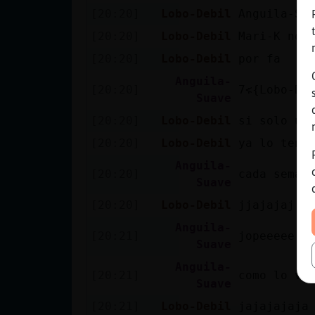
[20:20]
Lobo-Debil
Anguila-Su
[20:20]
Lobo-Debil
Mari-K no 
[20:20]
Lobo-Debil
por fa
Anguila-
[20:20]
Suave
[20:20]
Lobo-Debil
si solo un
[20:20]
Lobo-Debil
ya lo teng
Anguila-
[20:20]
cada seman
Suave
[20:20]
Lobo-Debil
jjajajaj
Anguila-
[20:21]
jopeeeee
Suave
Anguila-
[20:21]
como lo ve
Suave
[20:21]
Lobo-Debil
jajajajaja