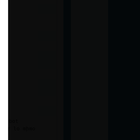
el bot
oner lo mḩmo