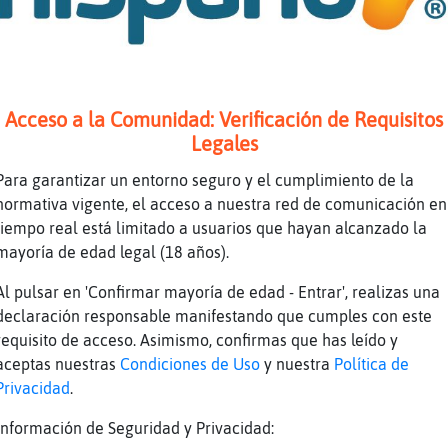
 como dracula
 serie de entrevista con el vampiro
ave pero en español
Acceso a la Comunidad: Verificación de Requisitos
Legales
s
Para garantizar un entorno seguro y el cumplimiento de la
normativa vigente, el acceso a nuestra red de comunicación en
tiempo real está limitado a usuarios que hayan alcanzado la
illaste
mayoría de edad legal (18 años).
eto
Al pulsar en 'Confirmar mayoría de edad - Entrar', realizas una
declaración responsable manifestando que cumples con este
ave q la quiero ver
requisito de acceso. Asimismo, confirmas que has leído y
aceptas nuestras
Condiciones de Uso
y nuestra
Política de
 puedes poner una queja directamente a trav鳠d
Privacidad
.
o: /msg Sentibot queja add queja. Intenta exp
Información de Seguridad y Privacidad:
 dicha queja, nick/moderador, horario, etc.