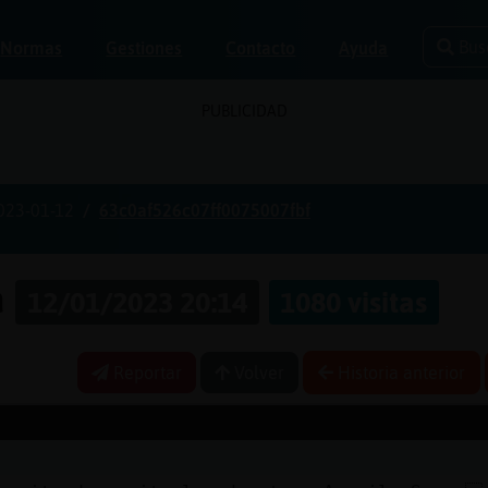
Bus
Normas
Gestiones
Contacto
Ayuda
PUBLICIDAD
023-01-12
63c0af526c07ff0075007fbf
a
12/01/2023 20:14
1080 visitas
Reportar
Volver
Historia anterior