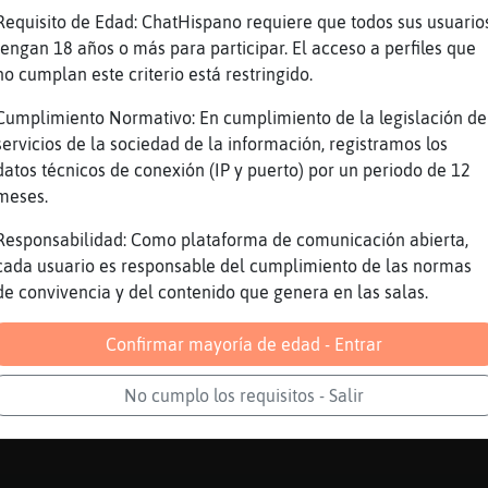
ave cuantos capitulos
Requisito de Edad: ChatHispano requiere que todos sus usuario
tengan 18 años o más para participar. El acceso a perfiles que
repitas
no cumplan este criterio está restringido.
Cumplimiento Normativo: En cumplimiento de la legislación de
׃7<{Lobo-Debil}>׏ solo tengo el primero
servicios de la sociedad de la información, registramos los
datos técnicos de conexión (IP y puerto) por un periodo de 12
o
meses.
o
Responsabilidad: Como plataforma de comunicación abierta,
cada usuario es responsable del cumplimiento de las normas
a pondrᮠuno
de convivencia y del contenido que genera en las salas.
Confirmar mayoría de edad - Entrar
No cumplo los requisitos - Salir
as antes que yo te machaco...