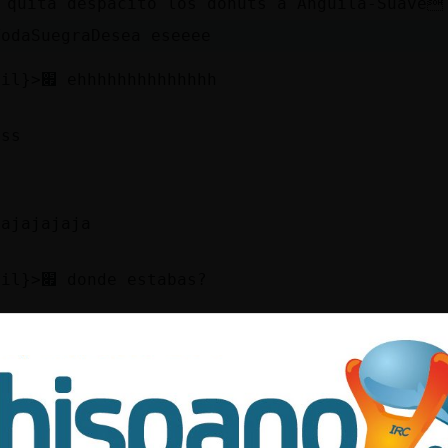
 quita despacito los donuts a Anguila-Suave
TodaSuegraDesea eseeee
׃7<{Lobo-Debil}>׏ ehhhhhhhhhhhhhh
sss
jajajajaja
׃7<{Lobo-Debil}>׏ donde estabas?
 durmiendo eh???
ooooo