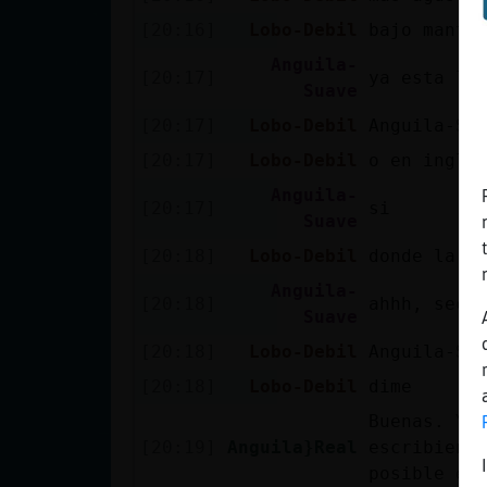
Mis blogs
[20:16]
Lobo-Debil
bajo manta
Anguila-
[20:17]
ya esta la
Suave
Mis foros
[20:17]
Lobo-Debil
Anguila-Su
[20:17]
Lobo-Debil
o en ingle
Anguila-
Registrar
[20:17]
si
Suave
un canal
[20:18]
Lobo-Debil
donde la p
Anguila-
[20:18]
ahhh, secr
Suave
Más
[20:18]
Lobo-Debil
Anguila-Su
gestiones
[20:18]
Lobo-Debil
dime
Buenas. Ya
[20:19]
Anguila}Real
escribiend
posible en