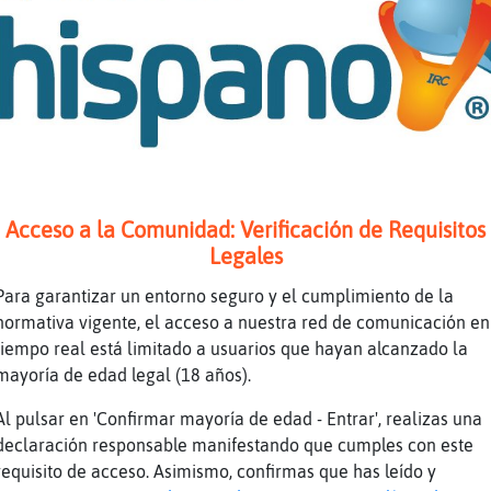
inas como las gemelas del resplandor
me voy en breve a mis clase de baile
a de la huerfana
fante_Paciente: oleee
ire a ver el partido en mi sofa
Acceso a la Comunidad: Verificación de Requisitos
e recuerdos al antequerano
Legales
sus compis d chat
Para garantizar un entorno seguro y el cumplimiento de la
ahha
normativa vigente, el acceso a nuestra red de comunicación en
 no va a las clases ,solo lo veo cuando voy a
tiempo real está limitado a usuarios que hayan alcanzado la
rale los saludos
mayoría de edad legal (18 años).
Al pulsar en 'Confirmar mayoría de edad - Entrar', realizas una
fante_Paciente: ahhhh
declaración responsable manifestando que cumples con este
requisito de acceso. Asimismo, confirmas que has leído y
saba que añrendian juntis