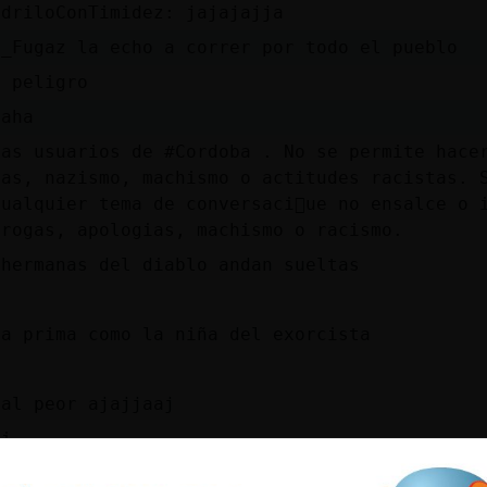
odriloConTimidez: jajajajja
a_Fugaz la echo a correr por todo el pueblo
 peligro
haha
nas usuarios de #Cordoba . No se permite hace
gas, nazismo, machismo o actitudes racistas. 
cualquier tema de conversaci󮠱ue no ensalce o 
drogas, apologias, machismo o racismo.
 hermanas del diablo andan sueltas
na prima como la niña del exorcista
a
ual peor ajajjaaj
si
 navidades menuds juerga