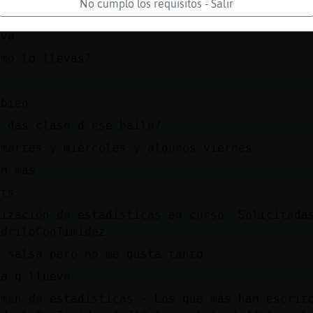
No cumplo los requisitos - Salir
e
 va
omo lo llevas?
n
 bien
o das clase d ese baile?
 martes y miércoles y algunos viernes
an mas
ats
lización de estadísticas en curso. Solicitada
odriloConTimidez.
a salsa pero no me gusta tanto
da q llueve
umen de estadísticas - Los que más han escrit