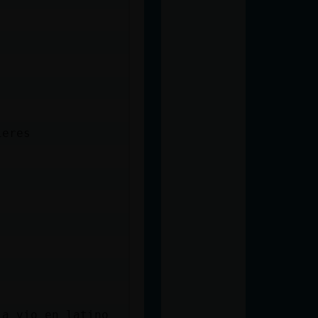
ieres
la vio en latino