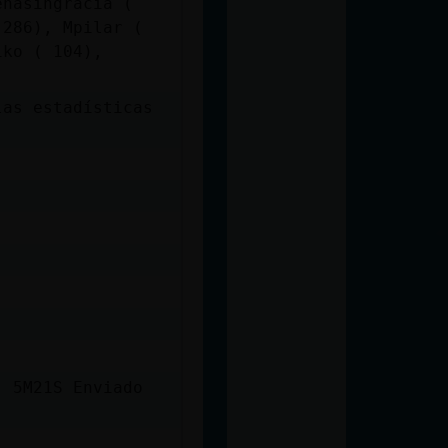
enasingracia (
 286), Mpilar (
iko ( 104),
las estadísticas
: 5M21S Enviado