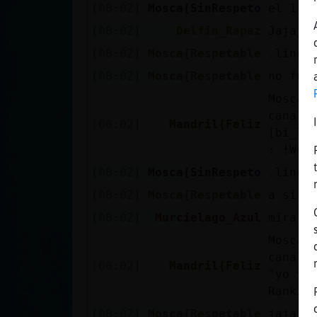
[00:02]
Mosca{SinRespeto
el 1 s
[00:02]
Delfin_Rapaz
Jajaja
[00:02]
Mosca{Respetable
.linea
[00:02]
Mosca{Respetable
no fun
Mosca{
canal 
[00:02]
Mandril{Feliz
[bi_lu
: !Web
[00:02]
Mosca{SinRespeto
.linea
[00:02]
Mosca{Respetable
a si
[00:02]
Murcielago_Azul
mira l
Mosca{
canal 
[00:02]
Mandril{Feliz
"yo ta
Rankin
[00:02]
Mosca{Respetable
jajaja