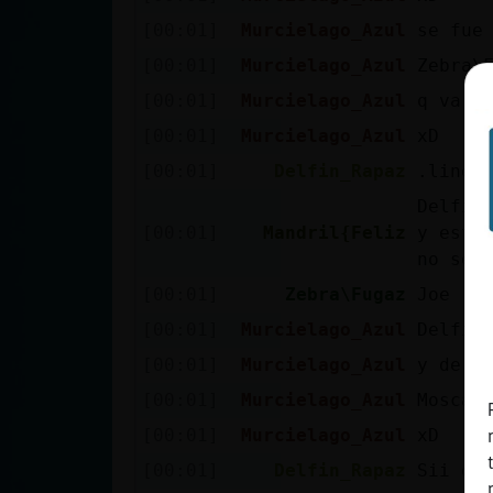
Mis blogs
[00:01]
Murcielago_Azul
se fue
[00:01]
Murcielago_Azul
Zebra\
[00:01]
Murcielago_Azul
q va
Mis foros
[00:01]
Murcielago_Azul
xD
[00:01]
Delfin_Rapaz
.linea
Delfin
Registrar
[00:01]
Mandril{Feliz
y está
un canal
no se 
[00:01]
Zebra\Fugaz
Joe
[00:01]
Murcielago_Azul
Delfin
Más
gestiones
[00:01]
Murcielago_Azul
y de j
[00:01]
Murcielago_Azul
Mosca{
[00:01]
Murcielago_Azul
xD
[00:01]
Delfin_Rapaz
Sii o 