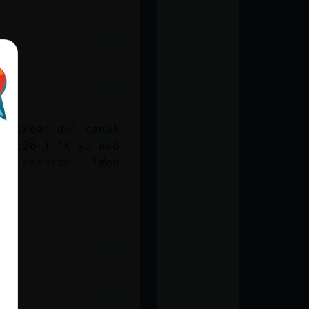
s lineas del canal
. 2:26 ) "K ya eso
ero escribe : !Web