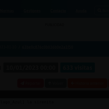
Bus
Normas
Gestiones
Contacto
Ayuda
PUBLICIDAD
023-01-10
63be0c876c0b036b0e2a1f50
a
10/01/2023 00:00
633 visitas
Reportar
Volver
Historia anterior
elago_Azul] la sirenita