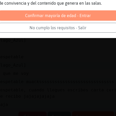
de convivencia y del contenido que genera en las salas.
50?
Confirmar mayoría de edad - Entrar
14 ya mismo le gano a diblo jajaja
No cumplo los requisitos - Salir
ja Mosca{SinRespeto si si
elago_Azul]
Respetable
elago_Azul]
o que me voy
Respetable muacksssssssssssssssssssssssssssss
Respetable, cuando llegues escribes carta cer
de recibo jajajajajaja
jaja