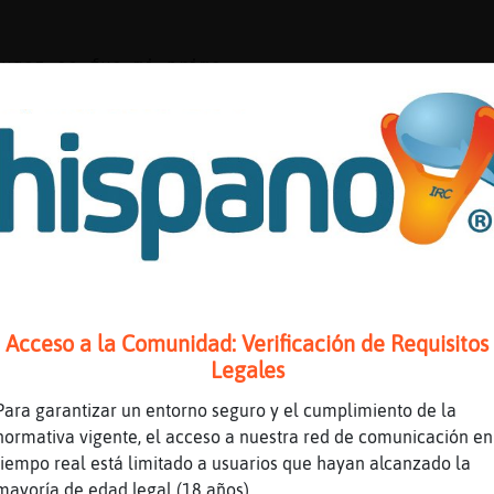
Fugaz se fue mi primo
s
_Rapaz ha escrito 275 líneas, el 0.003% de la
 en la 13º posición . .Línea aleatoria: ( 2.1
puede x eso mismo" .Si quieres el Ranking ent
_Rapaz tu solo escribes cuando es de asados
Acceso a la Comunidad: Verificación de Requisitos
uegos
Legales
Respetable a ver tu
Para garantizar un entorno seguro y el cumplimiento de la
normativa vigente, el acceso a nuestra red de comunicación en
tiempo real está limitado a usuarios que hayan alcanzado la
futbol
mayoría de edad legal (18 años).