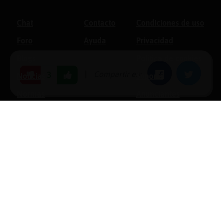
Chat
Contacto
Condiciones de uso
Foro
Ayuda
Privacidad
Blogs
Política de cookies
|
Compartir en:
Facebook
Twitter
3
Noticias
Soporte
Normas
Anunciantes
Estadísticas
Historias
Tu foro gratis