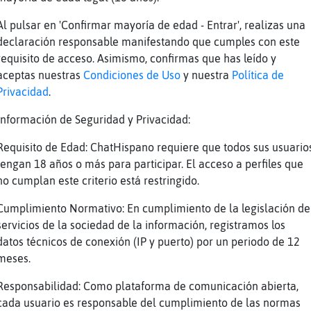
oy yo despues diabliyo
Al pulsar en 'Confirmar mayoría de edad - Entrar', realizas una
ja
declaración responsable manifestando que cumples con este
s
requisito de acceso. Asimismo, confirmas que has leído y
siona
aceptas nuestras
Condiciones de Uso
y nuestra
Política de
Privacidad
.
Respetable ha escrito 161 líneas, el 0.002% d
y está en la 25º posición . .Línea aleatoria:
Información de Seguridad y Privacidad:
cena] tu eres de lucena?" .Si quieres el Rank
Requisito de Edad: ChatHispano requiere que todos sus usuario
tengan 18 años o más para participar. El acceso a perfiles que
s
no cumplan este criterio está restringido.
Cumplimiento Normativo: En cumplimiento de la legislación de
a 25
servicios de la sociedad de la información, registramos los
SinRespeto ha escrito 270 líneas, el 0.003% d
datos técnicos de conexión (IP y puerto) por un periodo de 12
y está en la 14º posición . .Línea aleatoria:
meses.
mpoco un tio me gusta demasiad las mujeres" .
g entero escribe : !Web
Responsabilidad: Como plataforma de comunicación abierta,
cada usuario es responsable del cumplimiento de las normas
ja