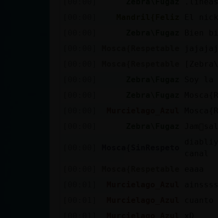
[00:00]
Zebra\Fugaz
.linea
cuenta
[00:00]
Mandril{Feliz
El nic
[00:00]
Zebra\Fugaz
Bien b
[00:00]
Mosca{Respetable
jajaja
Reservar
[00:00]
Mosca{Respetable
[Zebra
alias
[00:00]
Zebra\Fugaz
Soy la
[00:00]
Zebra\Fugaz
Mosca{
Actualizar
[00:00]
Murcielago_Azul
Mosca{
contraseña
[00:00]
Zebra\Fugaz
Jam᳠sa
diabli
[00:00]
Mosca{SinRespeto
canal
Actualizar
[00:00]
Mosca{Respetable
eaaa
IP virtual
[00:01]
Murcielago_Azul
ainsss
[00:01]
Murcielago_Azul
cuanto
[00:01]
Murcielago_Azul
xD