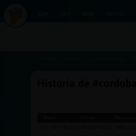
Chat
Foro
Blogs
Noticias
Iniciar
sesión
Portada
Historias
Canal #cordoba
2
Historia de #cordob
¡Chatea
sin
publicidad!
Hour
Alias
Mensaje
[00:00]
Mosca{Respetable
[Murci
Crear
una