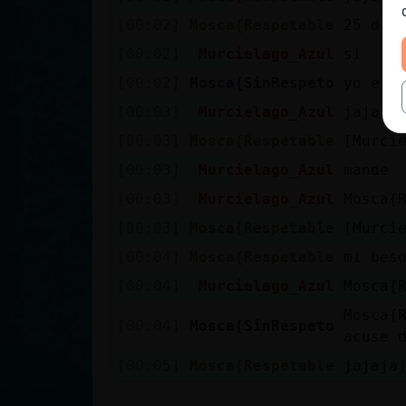
[00:02]
Mosca{Respetable
25 de 
[00:02]
Murcielago_Azul
si
[00:02]
Mosca{SinRespeto
yo el 
[00:03]
Murcielago_Azul
jajaja
[00:03]
Mosca{Respetable
[Murci
[00:03]
Murcielago_Azul
mande
[00:03]
Murcielago_Azul
Mosca{
[00:03]
Mosca{Respetable
[Murci
[00:04]
Mosca{Respetable
mi bes
[00:04]
Murcielago_Azul
Mosca{
Mosca{
[00:04]
Mosca{SinRespeto
acuse 
[00:05]
Mosca{Respetable
jajaja