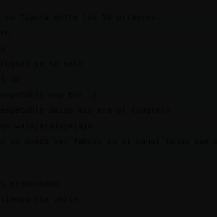
s
k no figura entre los 50 primeros.
ien
ja
\Fugaz] ya te vale
 1 xD
Respetable soy bot :|
Respetable amigo mio era el cangrejo
lgo wajajajajajajaja
yo no puedo ser famoso en el canal tengo que 
ss primoooooo
 tiempo sin verte