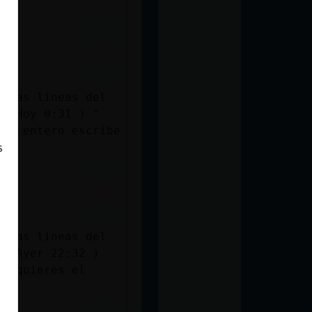
e las lineas del
 ( Hoy 0:31 ) "
ing entero escribe
s
e las lineas del
 ( Ayer 22:32 )
Si quieres el