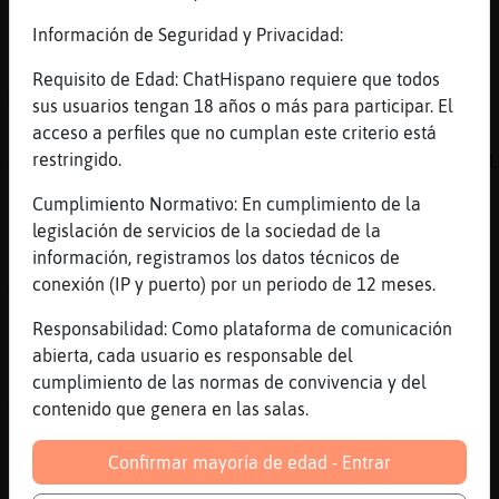
[00:24]
Serpiente}Interesante
Información de Seguridad y Privacidad:
Ese me toc󠡠m�l d�3 xD
[00:25]
Serpiente}Interesante
Requisito de Edad: ChatHispano requiere que todos
Murcielago\Feliz no se pueden vender?
sus usuarios tengan 18 años o más para participar. El
acceso a perfiles que no cumplan este criterio está
[00:25]
Murcielago\Feliz
restringido.
Jajajaja yo ese esk lo tngo desde k salio el
[00:25]
Murcielago\Feliz
Cumplimiento Normativo: En cumplimiento de la
Noo te dan 0 x el
legislación de servicios de la sociedad de la
información, registramos los datos técnicos de
[00:25]
Murcielago\Feliz
conexión (IP y puerto) por un periodo de 12 meses.
XDD
[00:25]
Serpiente}Interesante
Responsabilidad: Como plataforma de comunicación
Pos que kk
abierta, cada usuario es responsable del
cumplimiento de las normas de convivencia y del
[00:25]
Murcielago\Feliz
contenido que genera en las salas.
Yave yo se lo dije k ya k lo tiene lo venda
[00:25]
Murcielago\Feliz
Confirmar mayoría de edad - Entrar
Pero nada