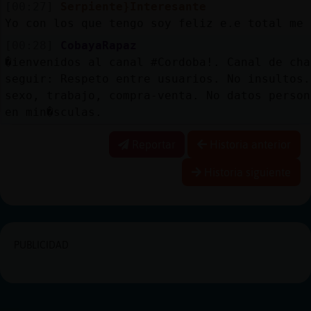
[00:27]
Serpiente}Interesante
Yo con los que tengo soy feliz e.e total me e
[00:28]
CobayaRapaz
�ienvenidos al canal #Cordoba!. Canal de ch
seguir: Respeto entre usuarios. No insultos.
sexo, trabajo, compra-venta. No datos person
en min�sculas.
Reportar
Historia anterior
Historia siguiente
PUBLICIDAD