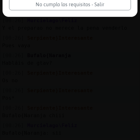
[00:25]
Murcielago\Feliz
No cumplo los requisitos - Salir
No le dan na
[00:26]
Murcielago\Feliz
Y el preparao no merece la pena venderlo
[00:26]
Serpiente}Interesante
Pues vaya
[00:26]
Bufalo{Naranja
Habláis de gtav?
[00:26]
Serpiente}Interesante
Os no
[00:26]
Serpiente}Interesante
Pos*
[00:26]
Serpiente}Interesante
Bufalo{Naranja chiii
[00:26]
Murcielago\Feliz
Bufalo{Naranja: sii