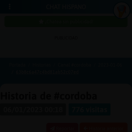
CHAT HISPANO
¡Chatea sin publicidad!
PUBLICIDAD
Iniciar
sesión
Portada
Historias
Canal #cordoba
2023-01-06
63b8c6a47c4bd81ab52c07ed
¡Chatea
sin
publici
Historia de #cordoba
06/01/2023 00:18
776 visitas
Crear
una
Reportar
Historia anterior
cuenta