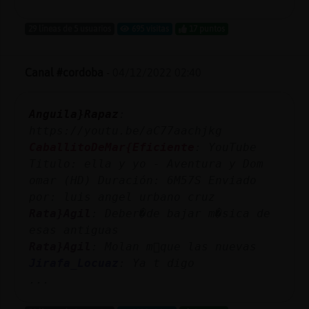
29 líneas de 5 usuarios
695 visitas
17 puntos
Canal #cordoba
-
04/12/2022 02:40
Anguila}Rapaz
:
https://youtu.be/aC77aachjkg
CaballitoDeMar{Eficiente
: YouTube
Titulo: ella y yo - Aventura y Dom
omar (HD) Duración: 6M57S Enviado
por: luis angel urbano cruz
Rata}Agil
: Deber�de bajar m�sica de
esas antiguas
Rata}Agil
: Molan m᳠que las nuevas
Jirafa_Locuaz
: Ya t digo
...