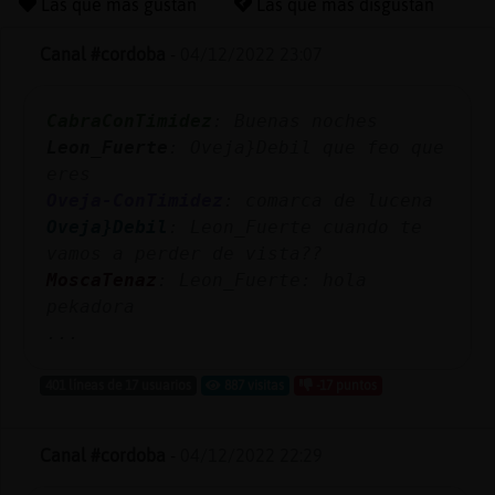
Las que más gustan
Las que más disgustan
Canal #cordoba
-
04/12/2022 23:07
Reserva
CabraConTimidez
: Buenas noches
alias
Leon_Fuerte
: Oveja}Debil que feo que
eres
Oveja-ConTimidez
: comarca de lucena
Actuali
Oveja}Debil
: Leon_Fuerte cuando te
contras
vamos a perder de vista??
MoscaTenaz
: Leon_Fuerte: hola
pekadora
...
Actuali
IP
401 líneas de 17 usuarios
887 visitas
-17 puntos
virtual
Canal #cordoba
-
04/12/2022 22:29