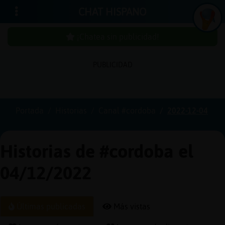
CHAT HISPANO
¡Chatea sin publicidad!
PUBLICIDAD
Iniciar
sesión
Portada
Historias
Canal #cordoba
2022-12-04
¡Chatea
sin
Historias de #cordoba el
publici
04/12/2022
Crear
Últimas publicadas
Más vistas
una
cuenta