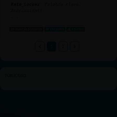
Rata_Locuaz
: Palabra clave:
Acercamiento.
...
24 líneas de 5 usuarios
732 visitas
6 puntos
1
2
PUBLICIDAD