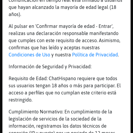
que hayan alcanzado la mayoría de edad legal (18
43 líneas de 3 usuarios
861 visitas
10 puntos
años).
Al pulsar en 'Confirmar mayoría de edad - Entrar',
Canal #cordoba
-
04/12/2022 12:03
realizas una declaración responsable manifestando
que cumples con este requisito de acceso. Asimismo,
confirmas que has leído y aceptas nuestras
GallinaNaranja
: N
Condiciones de Uso
y nuestra
Política de Privacidad
.
GallinaNaranja
: Que no decaiga
Murcielago_Feliz
: eso eso que no
Información de Seguridad y Privacidad:
decaiga el domingo
Murcielago_Feliz
: yo ando viendo la
Requisito de Edad: ChatHispano requiere que todos
peli la presa
sus usuarios tengan 18 años o más para participar. El
Murcielago_Feliz
: la ultima de
acceso a perfiles que no cumplan este criterio está
depredador
restringido.
...
Cumplimiento Normativo: En cumplimiento de la
legislación de servicios de la sociedad de la
74 líneas de 5 usuarios
705 visitas
-3 puntos
información, registramos los datos técnicos de
conexión (IP y puerto) por un periodo de 12 meses.