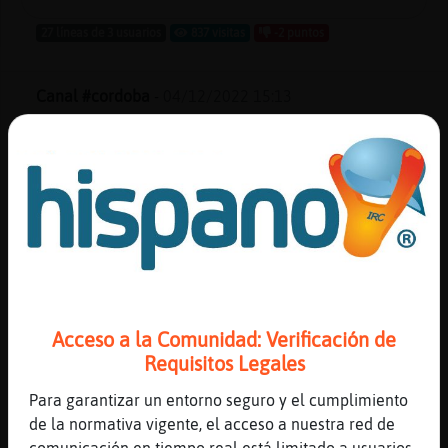
27 líneas de 3 usuarios
837 visitas
-2 puntos
Canal #cordoba
-
04/12/2022 15:13
Libelula{ConPrisa
: Fran26 buenas
Jirafa-ConBravura
: Libelula{ConPrisa
wolaaaaap
Jirafa{Real
: Buenas. Ya puedes poner
una queja directamente a trav鳠del
bot escribiendo: /msg Sentibot queja
add queja. Intenta exponer lo mḩmo
posible en dicha queja,
Acceso a la Comunidad: Verificación de
nick/moderador, horario, etc.
Requisitos Legales
Libelula{ConPrisa
: Jirafa-ConBravura
wolaaaaaaaaaa
Para garantizar un entorno seguro y el cumplimiento
Jirafa-ConBravura
: Que pasa churri
de la normativa vigente, el acceso a nuestra red de
...
comunicación en tiempo real está limitado a usuarios