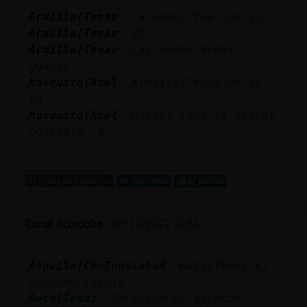
Mis
Ardilla{Tenaz
: La única fea soy yo
blogs
Ardilla{Tenaz
: Si
Ardilla{Tenaz
: Las demás todas
guapas
Mosquito{Azul
: Ardilla{Tenaz no se
Mis
yo
foros
Mosquito{Azul
: Hablas como si fueras
guapilla :v
...
Registr
un
33 líneas de 4 usuarios
968 visitas
27 puntos
canal
Canal #cordoba
-
04/12/2022 22:15
Más
Anguila}ConInquietud
: Rata{Tenaz si
gestion
muuucho jajaja
Rata{Tenaz
: Un mojón pa ustedes