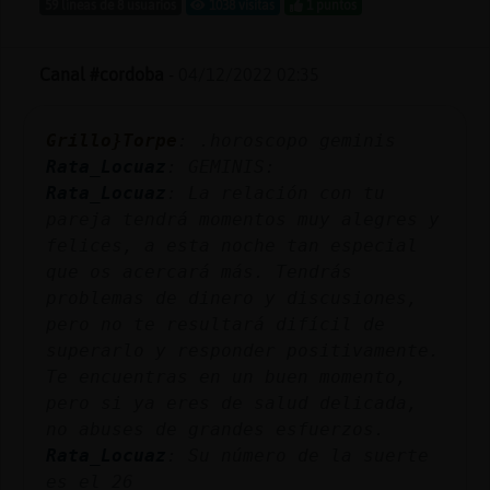
59 líneas de 8 usuarios
1038 visitas
1 puntos
Canal #cordoba
-
04/12/2022 02:35
Grillo}Torpe
: .horoscopo geminis
Rata_Locuaz
: GEMINIS:
Rata_Locuaz
: La relación con tu
pareja tendrá momentos muy alegres y
felices, a esta noche tan especial
que os acercará más. Tendrás
problemas de dinero y discusiones,
pero no te resultará difícil de
superarlo y responder positivamente.
Te encuentras en un buen momento,
pero si ya eres de salud delicada,
no abuses de grandes esfuerzos.
Rata_Locuaz
: Su número de la suerte
es el 26