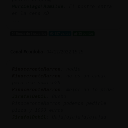
Murcielago\Humilde
: El postre entra
en la cena xD
...
54 líneas de 8 usuarios
957 visitas
13 puntos
Canal #cordoba
-
04/12/2022 15:25
RinoceronteMarron
: nadie
RinoceronteMarron
: no es un canal
para eso sumiso29
RinoceronteMarron
: mejor no lo pidas
Jirafa\Debil
: Buebo
RinoceronteMarron podemos pedirle
pizza y 1000 euros
Jirafa\Debil
: Uajajajajajajajajaa
...