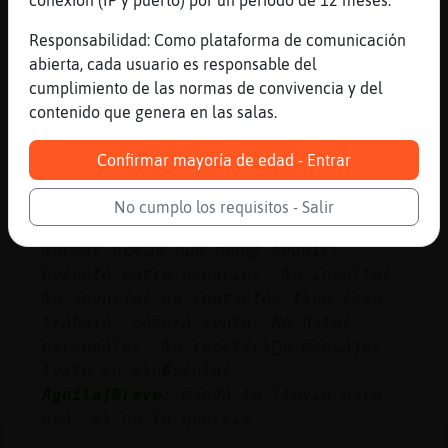
Canal #cordoba
-
04/12/2022 11:32
Responsabilidad: Como plataforma de comunicación
abierta, cada usuario es responsable del
EstrellaDeMar_Brillante
: Parece que
cumplimiento de las normas de convivencia y del
tenemos el día revuelta
contenido que genera en las salas.
Aguila}Breve
: [Alez_] aupaaaaaa
EstrellaDeMar_Brillante
: Nublado y
Confirmar mayoría de edad - Entrar
frío y llueve cuando quiere jejeje
Lince{Tenaz
: �ienvenidos al canal
No cumplo los requisitos - Salir
#Cordoba!. Canal de charla general.
Normas bᳩcas que deb驳 seguir:
Respeto entre usuarios. No insultos.
No anuncios de contactos tipo sexo,
trabajo, compra-venta. No datos
personales. No repetici󮠤e mensajes.
Texto en min�sculas.
Aguila}Breve
: manda la lluvia para
aca, si no la quereis
...