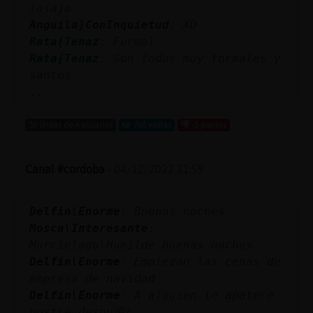
jajaja
Anguila}ConInquietud
: XD
Rata{Tenaz
: Formal
Rata{Tenaz
: Son todos muy formales y
santos
...
30 líneas de 4 usuarios
760 visitas
-5 puntos
Canal #cordoba
-
04/12/2022 21:59
Delfin\Enorme
: Buenas noches
Mosca\Interesante
:
Murcielago\Humilde buenas noches
Delfin\Enorme
: Empiezan las cenas de
empresa de navidad
Delfin\Enorme
: A alguien le apatece
postre despu鳿?