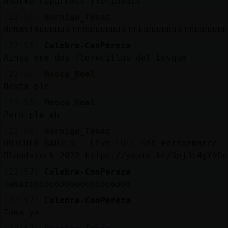
Anarko caparrots florinyats
[22:56]
Hormiga_Tenaz
demasiauuuuuuuuuuuuuuuuuuuuuuuuuuuuuuuuuuuuu
[22:56]
Culebra-ConPereza
Ainss que dos florecillas del bosque
[22:56]
Mosca_Real
Nesta ple
[22:56]
Mosca_Real
Pero ple eh
[22:56]
Hormiga_Tenaz
BUTCHER BABIES - Live Full Set Performance -
Bloodstock 2022 https://youtu.be/Spj3t4gY9Do
[22:57]
Culebra-ConPereza
Temazoooooooooooooooooooo
[22:57]
Culebra-ConPereza
Toma ya