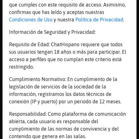
cantante
que cumples con este requisito de acceso. Asimismo,
confirmas que has leído y aceptas nuestras
[23:00]
Hormiga_Tenaz
Condiciones de Uso
y nuestra
Política de Privacidad
.
aysssssssssssssssssssssss
[23:00]
Hormiga_Tenaz
Información de Seguridad y Privacidad:
deunidos
Requisito de Edad: ChatHispano requiere que todos
[23:00]
Mosca_Real
sus usuarios tengan 18 años o más para participar. El
Maretaaaaaaa
acceso a perfiles que no cumplan este criterio está
[23:00]
Culebra-ConPereza
restringido.
Meua
Cumplimiento Normativo: En cumplimiento de la
[23:00]
Mosca_Real
legislación de servicios de la sociedad de la
No arreglarem res
información, registramos los datos técnicos de
[23:00]
Culebra-ConPereza
conexión (IP y puerto) por un periodo de 12 meses.
Pero res de res
Responsabilidad: Como plataforma de comunicación
[23:00]
Hormiga_Tenaz
abierta, cada usuario es responsable del
no no ys remei
cumplimiento de las normas de convivencia y del
[23:01]
Mosca_Real
contenido que genera en las salas.