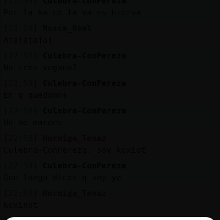
[22:59]
Culebra-ConPereza
Por la ka ce la va es hierva
[22:59]
Mosca_Real
Ajajajajaj
[22:59]
Culebra-ConPereza
No eres vegano?
[22:59]
Culebra-ConPereza
En q quedamos
[22:59]
Culebra-ConPereza
No me marees
[22:59]
Hormiga_Tenaz
Culebra-ConPereza: soy koxiot
[22:59]
Culebra-ConPereza
Que luego dices q soy yo
[22:59]
Hormiga_Tenaz
koxinot