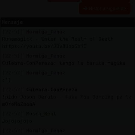
Historia siguiente
Mensaje
Reserva
[22:51]
Hormiga_Tenaz
alias
Runemagick - Enter the Realm of Death
https://youtu.be/JBv8UopGbHE
[22:51]
Hormiga_Tenaz
Actuali
Culebra-ConPereza: tengo la barita magika
contras
[22:52]
Hormiga_Tenaz
:')
[22:52]
Culebra-ConPereza
Actuali
!pido Jason Derulo - Take You Dancing pa la 
IP
mOreNaZaaaA
virtual
[22:52]
Mosca_Real
Jojojojojo
[22:52]
Hormiga_Tenaz