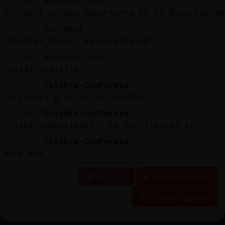
[23:06]
Hormiga_Tenaz
el jaali es mas importante ke tu Buho}Fuerte
[23:07]
Oso\Real
[Hormiga_Tenaz] ya no esta XD
[23:07]
Hormiga_Tenaz
jajaajjajajajja
[23:07]
Culebra-ConPereza
Se centra y no ve na Oso\Real
[23:07]
Culebra-ConPereza
> xika-simpatika53 < si son frescas si
[23:07]
Culebra-ConPereza
Mare mia
Reportar
Historia anterior
Historia siguiente