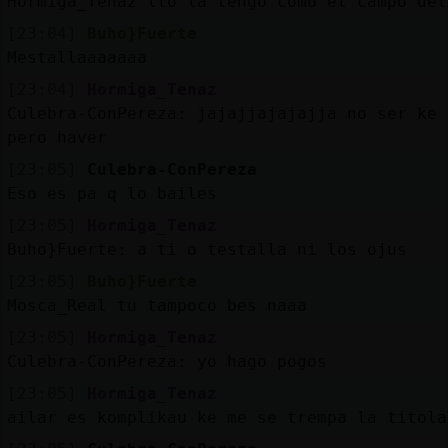
Hormiga_Tenaz llo la tengo como el campo del
[23:04]
Buho}Fuerte
Mestallaaaaaaa
[23:04]
Hormiga_Tenaz
Culebra-ConPereza: jajajjajajajja no ser ke 
pero haver
[23:05]
Culebra-ConPereza
Eso es pa q lo bailes
[23:05]
Hormiga_Tenaz
Buho}Fuerte: a ti o testalla ni los ojus
[23:05]
Buho}Fuerte
Mosca_Real tu tampoco bes naaa
[23:05]
Hormiga_Tenaz
Culebra-ConPereza: yo hago pogos
[23:05]
Hormiga_Tenaz
ailar es komplikau ke me se trempa la titola