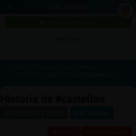
CHAT HISPANO
¡Chatea sin publicidad!
PUBLICIDAD
Iniciar
sesión
Portada
Historias
Canal #castellon
2023-01-28
63d5c70e781c69094a6a7b63
¡Chatea
sin
publici
Historia de #castellon
28/01/2023 22:51
644 visitas
Crear
una
Reportar
Historia anterior
cuenta