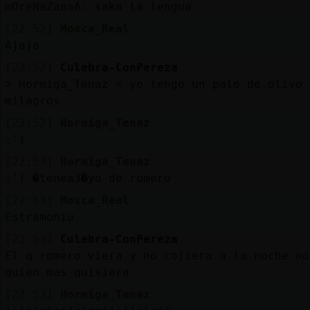
Mis
mOreNaZaaaA: saka la lengua
blogs
[22:52]
Mosca_Real
Ajaja
[22:52]
Culebra-ConPereza
> Hormiga_Tenaz < yo tengo un palo de olivo 
Mis
milagros
foros
[22:52]
Hormiga_Tenaz
:')
[22:53]
Hormiga_Tenaz
Registr
:') �tenea3�yo de romero
un
canal
[22:53]
Mosca_Real
Estramoniu
[22:53]
Culebra-ConPereza
El q romero viera y no cojiera a la noche no
Más
quien mas quisiera
gestion
[22:53]
Hormiga_Tenaz