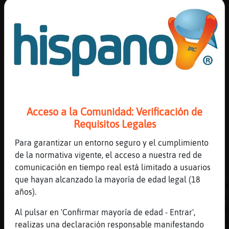
[22:59]
Mosca_Real
Ajaja
[22:59]
Culebra-ConPereza
Koxinote ya lo se
[22:59]
Hormiga_Tenaz
tengo el pergamino tieso
[22:59]
Culebra-ConPereza
Digo aparte
Acceso a la Comunidad: Verificación de
[22:59]
Hormiga_Tenaz
Requisitos Legales
jajajajajajajajaja
Para garantizar un entorno seguro y el cumplimiento
[22:59]
Mosca_Real
de la normativa vigente, el acceso a nuestra red de
😃😃
comunicación en tiempo real está limitado a usuarios
[23:00]
CaballitoDeMar}Breve
que hayan alcanzado la mayoría de edad legal (18
Emitiendo dj_bombazo Para #luna-azul Escucha
años).
Web: https://chathispano.link/6oGd9r4BMs9aAl
peticiones abiertas por dj_bombazo para pedi
Al pulsar en 'Confirmar mayoría de edad - Entrar',
dedicatorias tienes que poner ====> !pido te
realizas una declaración responsable manifestando