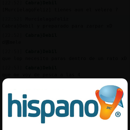
Mis
[22:52]
Cabra}Debil
blogs
[MurcielagoFeliz] tienes aun el velero ?
[22:52]
MurcielagoFeliz
Cabra}Debil y preparado para zarpar xD
[22:52]
Cabra}Debil
Mis
d骡mele
foros
[22:53]
Cabra}Debil
que lop necesito paras dentro de un rato xD
[22:53]
Cabra}Debil
Registr
que me voy de pesca a las 4
un
canal
[22:53]
MurcielagoFeliz
Jajajajaja
[22:53]
Gata-Torpe
con el frío q hace
Más
[22:53]
Cabra}Debil
gestion
y necesto un barco para el embalse xD