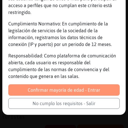
Gata-Torpe que va, de todo eso solo tengo
acceso a perfiles que no cumplan este criterio está
la pata de palo xD
restringido.
[22:55]
Gata-Torpe
po vaya
Cumplimiento Normativo: En cumplimiento de la
legislación de servicios de la sociedad de la
[22:55]
Hormiga{Transparente
información, registramos los datos técnicos de
a menos que sea un velero sin can�
conexión (IP y puerto) por un periodo de 12 meses.
[22:55]
Hormiga{Transparente
carn�
Responsabilidad: Como plataforma de comunicación
abierta, cada usuario es responsable del
[22:56]
MurcielagoFeliz
cumplimiento de las normas de convivencia y del
Gata-Torpe también tengo la canción del
contenido que genera en las salas.
pirata
[22:56]
Cabra}Debil
Confirmar mayoría de edad - Entrar
no
[22:56]
Hormiga{Transparente
No cumplo los requisitos - Salir
yo tengo "la canci󮠤el velero" de los
turistas