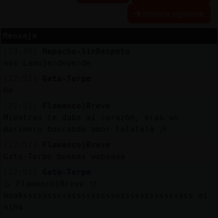
Historia siguiente
Mensaje
Reserva
[22:48]
Mapache-SinRespeto
alias
nas Lamujerdeverde
[22:51]
Gata-Torpe
Re
Actuali
[22:51]
Flamenco}Breve
contras
Mientras te daba mi corazón, eras un
marinero buscando amor lalalala 🎶
[22:51]
Flamenco}Breve
Actuali
Gata-Torpe buenas wapaaaa
IP
[22:51]
Gata-Torpe
virtual
シ Flamenco}Breve ツ
muaksssssssssssssssssssssssssssssssssss mi
niña