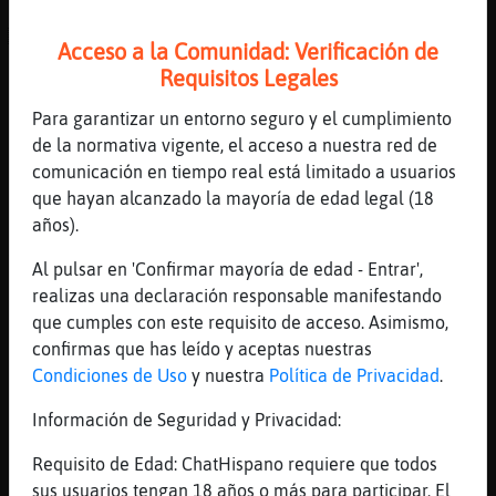
[22:53]
MurcielagoFeliz
ACTION pasa las llaves del velero a
Acceso a la Comunidad: Verificación de
Cabra}Debil
Requisitos Legales
[22:54]
Cabra}Debil
Para garantizar un entorno seguro y el cumplimiento
gracias pata palo xD
de la normativa vigente, el acceso a nuestra red de
[22:54]
MurcielagoFeliz
comunicación en tiempo real está limitado a usuarios
Si yo lo necesito tengo el submarino
que hayan alcanzado la mayoría de edad legal (18
[22:54]
Cabra}Debil
años).
xD
Al pulsar en 'Confirmar mayoría de edad - Entrar',
[22:54]
Hormiga{Transparente
realizas una declaración responsable manifestando
harᠦalta el carn頤e patr󮠰ara el velero
que cumples con este requisito de acceso. Asimismo,
[22:54]
Gata-Torpe
confirmas que has leído y aceptas nuestras
pata palo, mano garfio y parche en el ojo?
Condiciones de Uso
y nuestra
Política de Privacidad
.
[22:54]
Gata-Torpe
Información de Seguridad y Privacidad:
シ MurcielagoFeliz ツ que completito eres
Requisito de Edad: ChatHispano requiere que todos
[22:55]
MurcielagoFeliz
sus usuarios tengan 18 años o más para participar. El