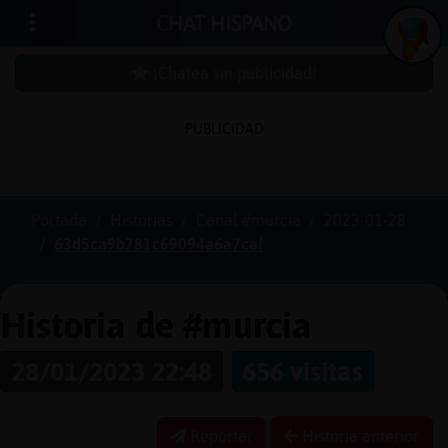
CHAT HISPANO
¡Chatea sin publicidad!
PUBLICIDAD
Iniciar
sesión
Portada
Historias
Canal #murcia
2023-01-28
63d5ca9b781c69094a6a7caf
¡Chatea
sin
publici
Historia de #murcia
28/01/2023 22:48
656 visitas
Crear
una
Reportar
Historia anterior
cuenta