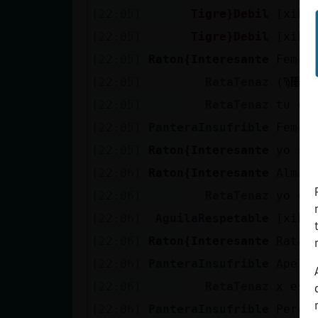
[22:05]
Tigre}Debil
[xika
[22:05]
Tigre}Debil
[xika
[22:05]
Raton{Interesante
Femen
[22:05]
RataTenaz
[22:05]
RataTenaz
tu q 
[22:05]
PanteraInsufrible
Femen
[22:05]
Raton{Interesante
yo so
[22:06]
Raton{Interesante
Almaz
[22:06]
RataTenaz
yo co
[22:06]
AguilaRespetable
[xika
[22:06]
Raton{Interesante
RataT
[22:06]
PanteraInsufrible
Apell
[22:06]
RataTenaz
x eso
[22:06]
PanteraInsufrible
Pero 