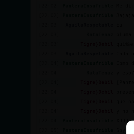
[22:02]
PanteraInsufrible
Me di
[22:02]
PanteraInsufrible
Jajaj
[22:03]
AguilaRespetable
Ea
[22:03]
RataTenaz
pluma
[22:03]
Tigre}Debil
qui鮠e
[22:03]
AguilaRespetable
Cada 
[22:04]
PanteraInsufrible
Como 
[22:04]
RataTenaz
y eso
[22:04]
Tigre}Debil
[Pant
[22:04]
Tigre}Debil
prese
[22:04]
Tigre}Debil
que n
[22:04]
Tigre}Debil
y no 
[22:04]
PanteraInsufrible
Xddd
[22:05]
PanteraInsufrible
Soy b