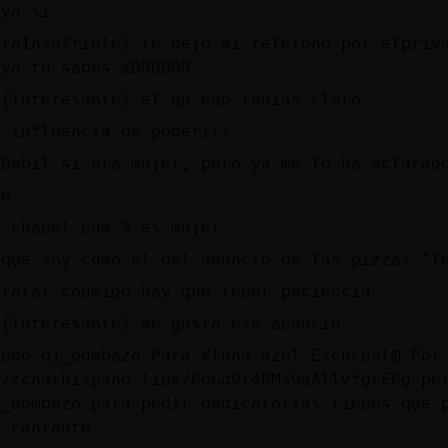
 ya si
eraInsufrible] te dejo mi telefono por elpriv
 ya tu sabes xDDDDDD
n{Interesante] el qu eno tenias claro
s influencia de poder!!!
}Debil si era mujer, pero ya me lo ha aclarad
le
a chanel num 5 es mujer
 que soy como el del anuncio de las pizzas "l
tratar conmigo hay que tener paciencia
n{Interesante] me gusta ese anuncio
endo dj_bombazo Para #luna-azul Escuchal@ Por
://chathispano.link/6oGd9r4BMs9aAllvfgrF6g pe
j_bombazo para pedir dedicatorias tienes que 
- cantante