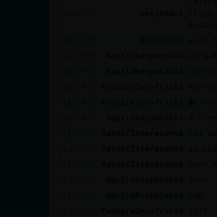
Emiti
Mis blogs
[22:00]
OvejaAgil
https
dedic
[22:00]
RataTenaz
aire 
Mis foros
[22:00]
AguilaRespetable
un qu
[22:01]
AguilaRespetable
[petr
[22:01]
PanteraInsufrible
No es
Registrar
[22:01]
PanteraInsufrible
�o en
un canal
[22:01]
AguilaRespetable
Y cre
[22:02]
Raton{Interesante
los p
Más
[22:02]
Raton{Interesante
yo ib
gestiones
[22:02]
Raton{Interesante
pero 
[22:02]
AguilaRespetable
juas
[22:02]
AguilaRespetable
nop
[22:02]
PanteraInsufrible
????