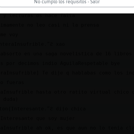
No cumplo los requisitos - Salir
tb sirve para los dos sexos
a y lecturas os hace falta
timamente no leo casi ni la prensa
 me voy
(Ϡ׮PanteraInsufrible.״ϩ xao
 absorto en una saga novelistica de 16 libros
as por decimos indio AguilaRespetable bye
eraInsufrible] Te dije q hablabas como los in
lo fueras
raInsufrible hasta otro ratito virtual chico 
a duda)
(Ϡ׮Raton{Interesante.״ϩ dijo chica
{Interesante que soy mujer
raInsufrible ah ok, es que aun no lo tenia cl