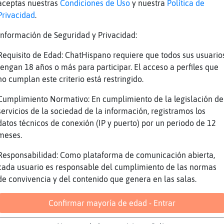
aceptas nuestras
Condiciones de Uso
y nuestra
Política de
hubiese callado
Privacidad
.
aja
Información de Seguridad y Privacidad:
un Rosario
Requisito de Edad: ChatHispano requiere que todos sus usuario
pero hablabamos de nombres che
tengan 18 años o más para participar. El acceso a perfiles que
tais mezclando
no cumplan este criterio está restringido.
o se puede jugar
Cumplimiento Normativo: En cumplimiento de la legislación de
 es femenino rosario
servicios de la sociedad de la información, registramos los
ormas
datos técnicos de conexión (IP y puerto) por un periodo de 12
meses.
q va
 pa t�
Responsabilidad: Como plataforma de comunicación abierta,
cada usuario es responsable del cumplimiento de las normas
ajaj
de convivencia y del contenido que genera en las salas.
jer de julio iglesias se llama Miranda
o me leis la prensa del corazon eh?????
Confirmar mayoría de edad - Entrar
}Debil eso ya es mucho nivel para mi