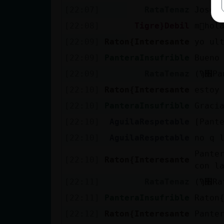
[22:07]
RataTenaz
Jose 
[22:08]
Tigre}Debil
m᳠hol
[22:09]
Raton{Interesante
yo ul
[22:09]
PanteraInsufrible
Bueno
[22:09]
RataTenaz
[22:10]
Raton{Interesante
estoy
[22:10]
PanteraInsufrible
Graci
[22:10]
AguilaRespetable
[Pant
[22:10]
AguilaRespetable
no q 
Pante
[22:10]
Raton{Interesante
con l
[22:11]
RataTenaz
[22:11]
PanteraInsufrible
Raton
[22:12]
Raton{Interesante
Pante