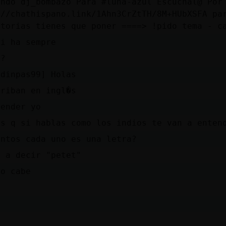
endo dj_bombazo Para #luna-azul Escuchal@ Por
://chathispano.link/1Ahn3CrZtTH/8M+HUbXSFA pa
atorias tienes que poner ====> !pido tema - c
hi ha sempre
�?
idinpas99] Holas
criban en ingl�s
tender yo
es q si hablas como los indios te van a enten
untos cada uno es una letra?
a a decir "petet"
no cabe