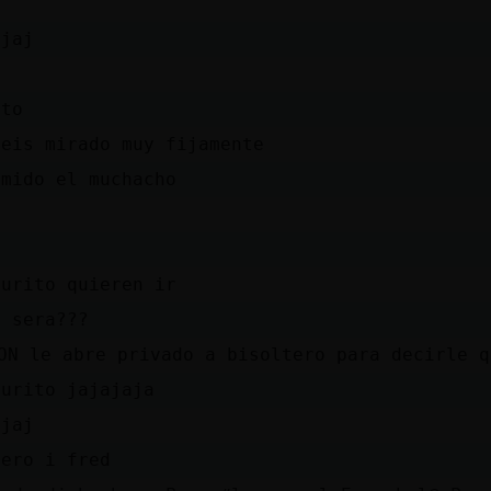
ajaj
uto
beis mirado muy fijamente
imido el muchacho
curito quieren ir
e sera???
ON le abre privado a bisoltero para decirle 
curito jajajaja
ajaj
tero i fred