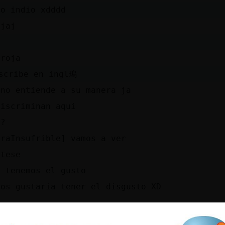
jo indio xdddd
ajaj
 roja
scribe en ingl鳿
uno entiende a su manera ja
discriminan aqui
??
eraInsufrible] vamos a ver
ntese
o tenemos el gusto
nos gustaria tener el disgusto XD
uen buena yo