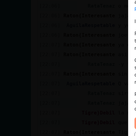
[22:06]
RataTenaz
o me 
[22:06]
Raton{Interesante
jajaj
[22:06]
AguilaRespetable
y yo 
[22:06]
Raton{Interesante
joer 
[22:07]
Raton{Interesante
ya es
[22:07]
Raton{Interesante
asi n
[22:07]
RataTenaz
-y tb
[22:07]
Raton{Interesante
sin n
[22:07]
AguilaRespetable
Q va 
[22:07]
RataTenaz
sirve
[22:07]
RataTenaz
jajaj
[22:07]
Tigre}Debil
la mu
[22:07]
Tigre}Debil
que n
[22:07]
Raton{Interesante
Tigre