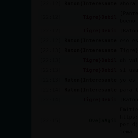
[22:12]
Raton{Interesante
ahora
[Pant
[22:12]
Tigre}Debil
bueno
[22:12]
Tigre}Debil
[Rato
[22:12]
Raton{Interesante
eso e
[22:13]
Raton{Interesante
Tigre
[22:13]
Tigre}Debil
ah va
[22:13]
Tigre}Debil
si us
[22:13]
Raton{Interesante
yo es
[22:14]
Raton{Interesante
para 
[22:14]
Tigre}Debil
[Rato
Emiti
https
[22:15]
OvejaAgil
por d
tema 