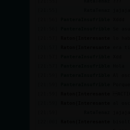
[21:55]
RataTenaz
???
cuenta
[21:55]
RataTenaz
jajaj
[21:56]
PanteraInsufrible
Xddd
[21:56]
PanteraInsufrible
Se as
Reservar
[21:57]
Raton{Interesante
lo ha
alias
[21:57]
Raton{Interesante
era t
[21:57]
PanteraInsufrible
Xdd
Actualizar
[21:57]
PanteraInsufrible
Hola
contraseña
[21:59]
PanteraInsufrible
Al os
[21:59]
PanteraInsufrible
Porqu
[21:59]
Raton{Interesante
ACTI
Actualizar
[21:59]
Raton{Interesante
al os
IP virtual
[21:59]
RataTenaz
jajaj
[22:00]
Raton{Interesante
bisol