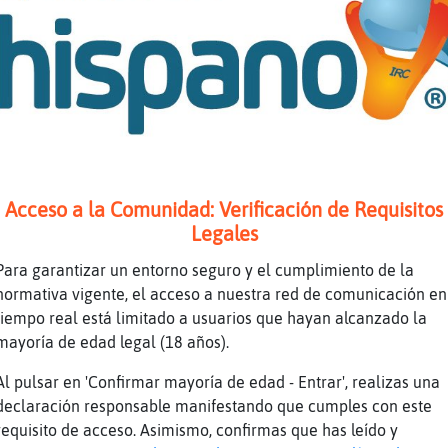
-simpatika53] holas!!!
-simpatika53] has tenido un buen dia?
inotravestido al quien es quien
(Ϡ׮PanteraInsufrible.״ϩ es un nombre igual 
eres?
ino
Acceso a la Comunidad: Verificación de Requisitos
lo he conocido miranda's feminas
Legales
ora42pas es masculino son los mirones
Para garantizar un entorno seguro y el cumplimiento de la
nozco UN miranda
normativa vigente, el acceso a nuestra red de comunicación en
-simpatika53] Holas !
tiempo real está limitado a usuarios que hayan alcanzado la
enaz ostras!
mayoría de edad legal (18 años).
ido miranda
Al pulsar en 'Confirmar mayoría de edad - Entrar', realizas una
 lo dije
declaración responsable manifestando que cumples con este
requisito de acceso. Asimismo, confirmas que has leído y
en nombre siempre es mujer