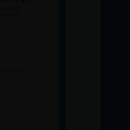
 Por La Web:
ra pedir
antante
der ellos?