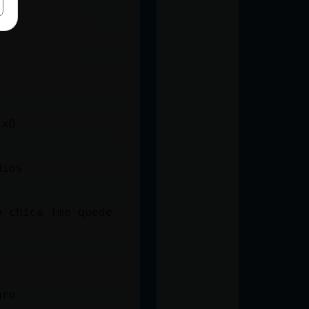
 xD
dios
o chica (me quede
aro