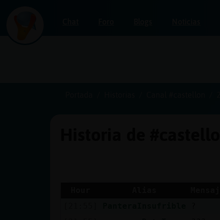
Chat
Foro
Blogs
Noticias
Iniciar
sesión
Portada
Historias
Canal #castellon
Historia de #castell
¡Chatea
sin
publicidad!
Hour
Alias
Mensaj
[21:55]
PanteraInsufrible
?
Crear
una