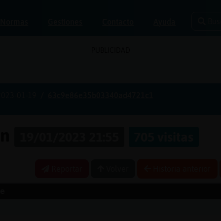
Bus
Normas
Gestiones
Contacto
Ayuda
PUBLICIDAD
2023-01-19
63c9e86e35b03340ad4721c1
on
19/01/2023 21:55
705 visitas
Reportar
Volver
Historia anterior
e