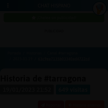
CHAT HISPANO
¡Chatea sin publicidad!
PUBLICIDAD
Iniciar
sesión
Portada
Historias
Canal #tarragona
2023-01-19
63c9ea7135b03340ad4722cd
¡Chatea
sin
publici
Historia de #tarragona
19/01/2023 21:52
649 visitas
Crear
una
Reportar
Historia anterior
cuenta