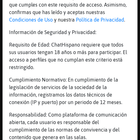
Yo tb
que cumples con este requisito de acceso. Asimismo,
[21:57]
Elefante{Sensible
confirmas que has leído y aceptas nuestras
I yo
Condiciones de Uso
y nuestra
Política de Privacidad
.
[21:57]
Libelula_Respetable
Información de Seguridad y Privacidad:
Jajajajajja
Requisito de Edad: ChatHispano requiere que todos
[21:58]
Libelula-Fuerte
sus usuarios tengan 18 años o más para participar. El
Cocinar adelgaza
acceso a perfiles que no cumplan este criterio está
[21:58]
Rana_ConPrisa
restringido.
colacau
Cumplimiento Normativo: En cumplimiento de la
[21:58]
Libelula_Respetable
legislación de servicios de la sociedad de la
Hay q ser trascendental y ser siempre Zen
información, registramos los datos técnicos de
[21:58]
Elefante{Sensible
conexión (IP y puerto) por un periodo de 12 meses.
Lo me lo estoi fumando el nesquik 🤣🤣🤣
Responsabilidad: Como plataforma de comunicación
[21:58]
Rana_ConPrisa
abierta, cada usuario es responsable del
[capQuadrat] el neskuit tiene gusano
cumplimiento de las normas de convivencia y del
[21:58]
Rana_ConPrisa
contenido que genera en las salas.