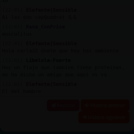
xD
[22:01]
Elefante{Sensible
Ai las dao capQuadrat 💪💪
[22:01]
Rana_ConPrisa
musculitus
[22:01]
Elefante{Sensible
Hola carla22 únete que hoy hai ambiente
[22:01]
Libelula-Fuerte
Hay un flujo que tambien tiene proteinas,
me ha dicho un amigo que aqui os va
[22:02]
Elefante{Sensible
El del hambre
Reportar
Historia anterior
Historia siguiente