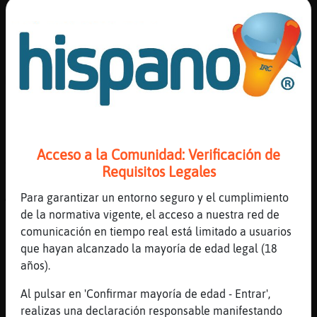
[21:56]
Libelula_Respetable
Prefiero la trascendencia q las busquedas d
sexo
[21:56]
Libelula_Respetable
Mil veces
[21:56]
Libelula_Respetable
Jajaja
[21:56]
Libelula_Respetable
Acceso a la Comunidad: Verificación de
Amor
Requisitos Legales
[21:56]
Elefante{Sensible
Para garantizar un entorno seguro y el cumplimiento
🤣🤣
de la normativa vigente, el acceso a nuestra red de
[21:57]
Libelula-Fuerte
comunicación en tiempo real está limitado a usuarios
Iras servida Libelula_Respetable
que hayan alcanzado la mayoría de edad legal (18
[21:57]
Libelula-Fuerte
años).
El hambre es muy mala
Al pulsar en 'Confirmar mayoría de edad - Entrar',
[21:57]
Libelula_Respetable
realizas una declaración responsable manifestando