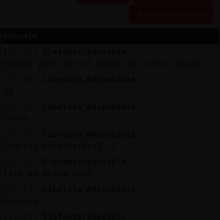
Historia siguiente
Mensaje
Reserva
[21:52]
Elefante{Sensible
alias
Seguro pero con el mando del otro jajaja
[21:52]
Libelula_Respetable
Xd
Actuali
[21:52]
Libelula_Respetable
contras
Yo no ...
[21:52]
Libelula_Respetable
Gracias hormigaferoZ :)
Actuali
[21:52]
Elefante{Sensible
IP
Esto no acaba aquí
virtual
[21:53]
Libelula_Respetable
Picanye
[21:53]
Elefante{Sensible