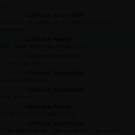
Mis
🙋‍♂️
blogs
[21:53]
Libelula_Respetable
Picante tu crees en la reencarnación
entonces
Mis
[21:53]
Libelula-Fuerte
foros
Hay vida antes de la muerte?
[21:53]
Elefante{Sensible
I en algo más
Registr
[21:53]
Libelula_Respetable
un
Jajajajajjajaja
canal
[21:54]
Libelula_Respetable
Man man man
[21:54]
Libelula-Fuerte
Hola Libelula_Respetable
Más
gestion
[21:54]
Libelula_Respetable
Todo depende de cómo se miren las cosas