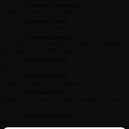
[21:54]
Libelula_Respetable
Y que es para ti la.vida?
[21:54]
Libelula-Fuerte
La vida es canvi constant
[21:55]
Elefante{Sensible
El espíritu es energía i desde que cambia
de cuerpo ESE TIEMPO que sera
[21:55]
Libelula-Fuerte
Ho no viu es estatic
[21:55]
Libelula-Fuerte
Todos morimos cada instante
[21:56]
Libelula-Fuerte
Ahora ya no eres la misma persona que hace
un rato
[21:56]
Elefante{Sensible
🤣🤣