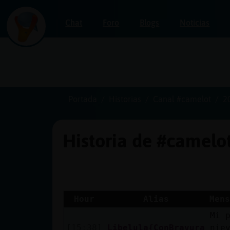
Chat
Foro
Blogs
Noticias
Iniciar
sesión
Portada
Historias
Canal #camelot
2
Historia de #camelo
¡Chatea
sin
publicidad!
Hour
Alias
Mens
Mi 
Crear
[15:38]
Libelula{ConBravura
nie
una