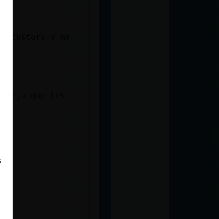
 backstory y me
a fijo que les
s