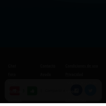
Chat
Contacto
Condiciones de uso
Foro
Ayuda
Privacidad
Blogs
Política de cookies
|
Compartir en:
Facebook
Twitter
3
Noticias
Soporte
Normas
Anunciantes