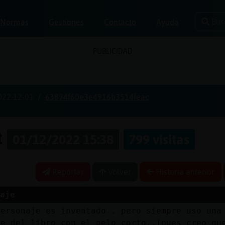
Bus
Normas
Gestiones
Contacto
Ayuda
PUBLICIDAD
022-12-01
63894f60e3e4916b3514feac
t
01/12/2022 15:38
799 visitas
Reportar
Volver
Historia anterior
aje
personaje es inventado.. pero siempre uso una
ve del libro con el pelo corto..(pues creo qu