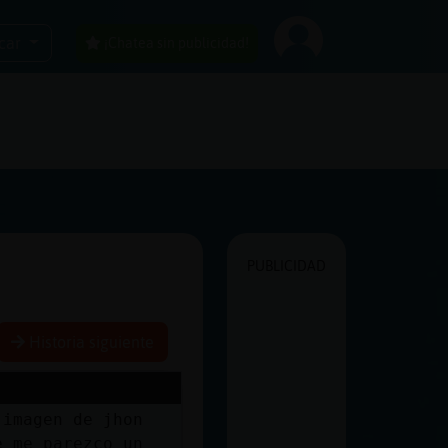
car
¡Chatea sin publicidad!
PUBLICIDAD
Historia siguiente
 imagen de jhon
e me parezco un