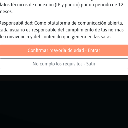
datos técnicos de conexión (IP y puerto) por un periodo de 12
uidaooo
meses.
aseado wow..
Responsabilidad: Como plataforma de comunicación abierta,
. faltosu
cada usuario es responsable del cumplimiento de las normas
tengo ni idea de wow XD
de convivencia y del contenido que genera en las salas.
troll sabe usar preposiciones....bueno...pron
Confirmar mayoría de edad - Entrar
in.. 😆😆😆
No cumplo los requisitos - Salir
Reportar
Volver
Historia anterior