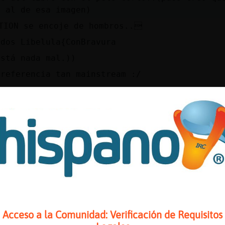
o al de esa imagen)
TION se encoje de hombros..
udos Libelula{ConBravura
está nada mal.))
 referencia tan mainstream :/
ajaj peor seria si me pareciera al de la seri
tescamente peor
ajjaajaa
o si el personaje tiene que inspirar las cosa
adas.....
 no se que inspira juanito porque me la refan
񯳠pero vaya....que se me escapa la esperanza d
mundilo :(
pero que yo vi esa imagen porque me dijeron q
Acceso a la Comunidad: Verificación de Requisitos
 una.. 👀 y dije pues este (ni sabia de juego 