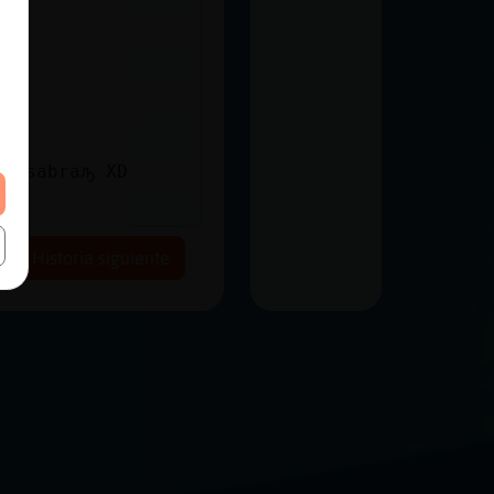
to sabraԡ XD
Historia siguiente