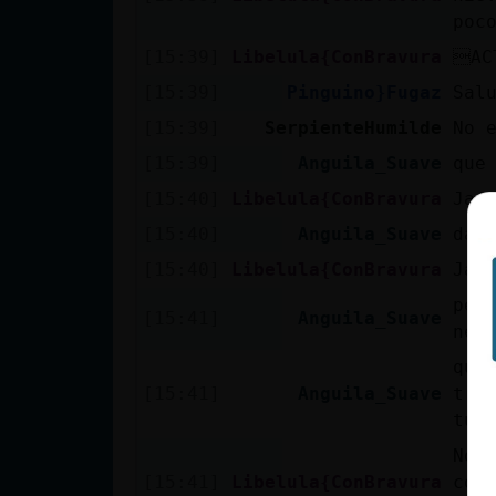
poc
cuenta
[15:39]
Libelula{ConBravura
AC
[15:39]
Pinguino}Fugaz
Sal
Reservar
[15:39]
SerpienteHumilde
No 
alias
[15:39]
Anguila_Suave
que
[15:40]
Libelula{ConBravura
Jaj
[15:40]
Anguila_Suave
dan
Actualizar
[15:40]
Libelula{ConBravura
Jaj
contraseña
per
[15:41]
Anguila_Suave
nev
que
Actualizar
[15:41]
Anguila_Suave
tru
IP virtual
tu 
No 
[15:41]
Libelula{ConBravura
con