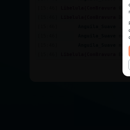
[15:46]
Libelula{ConBravura
😆 c
[15:46]
Libelula{ConBravura
Dem
[15:46]
Anguila_Suave
.__
[15:46]
Anguila_Suave
no 
[15:46]
Anguila_Suave
mi 
[15:46]
Libelula{ConBravura
En f