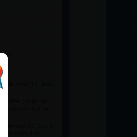
e? 😆
s que inspira juan
flinfla juego de
e originalidad en
ue me identificara
de tronos fue