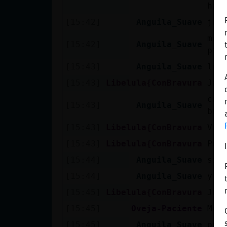
Mis blogs
hac
[15:42]
Anguila_Suave
jua
me 
[15:42]
Anguila_Suave
Mis foros
pid
[15:43]
Anguila_Suave
los
[15:43]
Libelula{ConBravura
Jaj
Registrar
con
[15:43]
Anguila_Suave
un canal
bas
[15:43]
Libelula{ConBravura
Vay
[15:43]
Libelula{ConBravura
Per
Más
[15:44]
Anguila_Suave
si 
gestiones
[15:44]
Anguila_Suave
y n
[15:45]
Libelula{ConBravura
Jaj
[15:45]
Oveja-Paciente
Muy
[15:45]
Anguila_Suave
oye