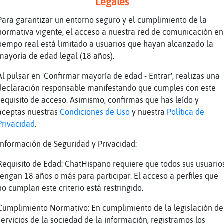
Legales
e mucho...)
Para garantizar un entorno seguro y el cumplimiento de la
s!
normativa vigente, el acceso a nuestra red de comunicación en
dijeron que me identificara......12 lineas de
tiempo real está limitado a usuarios que hayan alcanzado la
en foto...
mayoría de edad legal (18 años).
 roleadores son nos superficiales
Al pulsar en 'Confirmar mayoría de edad - Entrar', realizas una
ajajajaja
declaración responsable manifestando que cumples con este
 tener una coraza que deje medio tetamen fuer
requisito de acceso. Asimismo, confirmas que has leído y
ta
aceptas nuestras
Condiciones de Uso
y nuestra
Política de
Privacidad
.
a troll estas echo sabes que no fue asi 😆
o ati te voy a contar..
Información de Seguridad y Privacidad:
que invente un personaje llamado el rey troll
Requisito de Edad: ChatHispano requiere que todos sus usuario
ada tiene que ver con las patochadas online
tengan 18 años o más para participar. El acceso a perfiles que
no cumplan este criterio está restringido.
ajajaja
 a favor!!
Cumplimiento Normativo: En cumplimiento de la legislación de
servicios de la sociedad de la información, registramos los
 pero no te rias del palad�del 鴥r U.U