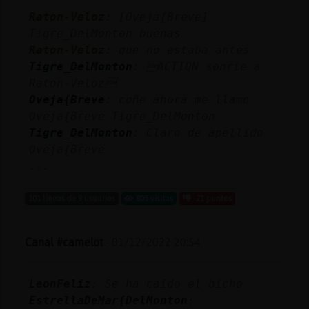
Mis
Raton-Veloz
: [Oveja{Breve]
blogs
Tigre_DelMonton buenas
Raton-Veloz
: que no estaba antes
Tigre_DelMonton
: ACTION sonrie a
Raton-Veloz
Mis
Oveja{Breve
: coñe ahora me llamo
foros
Oveja{Breve Tigre_DelMonton
Tigre_DelMonton
: Claro de apellido
Oveja{Breve
Registr
...
un
canal
101 líneas de 9 usuarios
805 visitas
-21 puntos
Canal #camelot
-
01/12/2022 20:54
Más
gestion
LeonFeliz
: Se ha caído el bicho
EstrellaDeMar{DelMonton
: