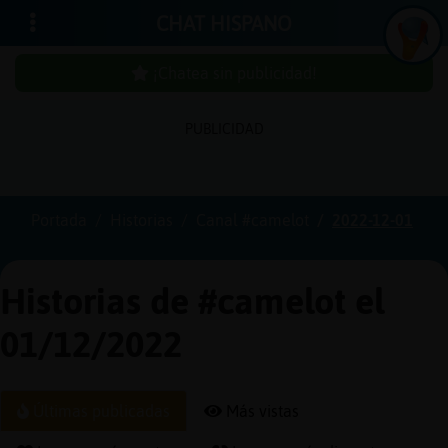
CHAT HISPANO
¡Chatea sin publicidad!
PUBLICIDAD
Iniciar
sesión
Portada
Historias
Canal #camelot
2022-12-01
¡Chatea
sin
Historias de #camelot el
publici
01/12/2022
Crear
Últimas publicadas
Más vistas
una
cuenta