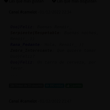
Las que más gustan
Las que más disgustan
Canal #camelot
-
01/12/2022 22:34
Reserva
Oso}Feliz
: Buenas Renoir_
alias
Serpiente{Respetable
: Buenas noches,
Renoir_.))
Rana_Pedante
: Hola, Renoir_ ))
Actuali
Zebra_Interesante
: Que quiere tomar
contras
Oso}Feliz?
Oso}Feliz
: Un tarro de cerveza, por
favor.
...
Actuali
IP
186 líneas de 15 usuarios
890 visitas
1 puntos
virtual
Canal #camelot
-
01/12/2022 21:47