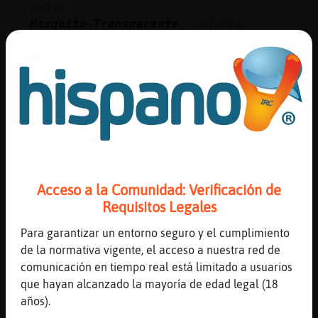
wapas
Mosquito-Transparente
: saludos
Libelula_Veloz
: Deberias pasar a la
casas de empeño Samantha-Lock
ZebraConPereza
: Saludos, Mosquito-
Transparente))
Mosquito-Transparente
: [Rata_Letal]
hola
...
49 líneas de 6 usuarios
992 visitas
-7 puntos
Acceso a la Comunidad: Verificación de
Requisitos Legales
Canal #camelot
-
01/12/2022 18:33
Para garantizar un entorno seguro y el cumplimiento
de la normativa vigente, el acceso a nuestra red de
CaballitoDeMar_Verde
: Saludos
comunicación en tiempo real está limitado a usuarios
Rosaleen_Watson
que hayan alcanzado la mayoría de edad legal (18
Libelula{Azul
: Hola Samantha-Lock !!
años).
Lince_ConInquietud
: Rosaleen_Watson