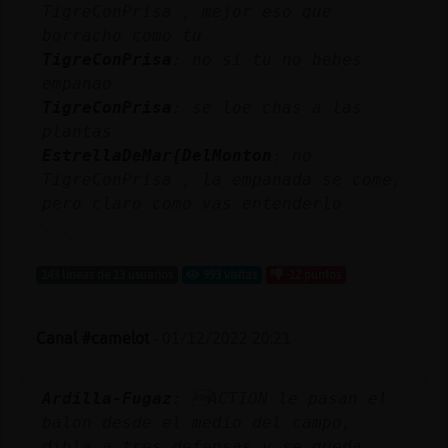
TigreConPrisa , mejor eso que
borracho como tu
TigreConPrisa
: no si tu no bebes
empanao
TigreConPrisa
: se loe chas a las
plantas
EstrellaDeMar{DelMonton
: no
TigreConPrisa , la empanada se come,
pero claro como vas entenderlo
...
143 líneas de 13 usuarios
993 visitas
-12 puntos
Canal #camelot
-
01/12/2022 20:21
Ardilla-Fugaz
: ACTION le pasan el
balon desde el medio del campo,
dibla a tres defensas y se queda