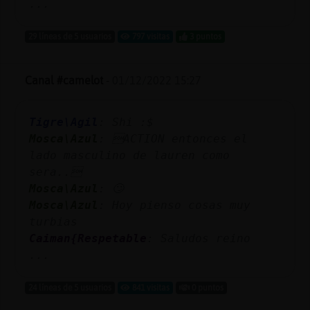
...
29 líneas de 5 usuarios
797 visitas
3 puntos
Canal #camelot
-
01/12/2022 15:27
Tigre\Agil
: Shi :$
Mosca\Azul
: ACTION entonces el
lado masculino de lauren como
sera..
Mosca\Azul
: 🙄
Mosca\Azul
: Hoy pienso cosas muy
turbias
Caiman{Respetable
: Saludos reino
...
24 líneas de 5 usuarios
841 visitas
0 puntos