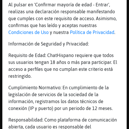
Al pulsar en 'Confirmar mayoría de edad - Entrar',
que acusacion mas fea..
realizas una declaración responsable manifestando
CaballitoDeMar_Verde
: bruja que no
que cumples con este requisito de acceso. Asimismo,
prenden Samantha-Lock , eso es
confirmas que has leído y aceptas nuestras
CabraBrillante
: Buenas tardes))
Condiciones de Uso
y nuestra
Política de Privacidad
.
...
Información de Seguridad y Privacidad:
23 líneas de 7 usuarios
1068 visitas
-10 puntos
Requisito de Edad: ChatHispano requiere que todos
sus usuarios tengan 18 años o más para participar. El
Canal #camelot
-
01/12/2022 17:23
acceso a perfiles que no cumplan este criterio está
restringido.
CaballitoDeMarFeroz
: Jajajaja ole
Cumplimiento Normativo: En cumplimiento de la
tú!
legislación de servicios de la sociedad de la
Rata\Eficiente
: Me plantee subirme
información, registramos los datos técnicos de
😆
conexión (IP y puerto) por un periodo de 12 meses.
Rata\Eficiente
: Jajajajjaja pero
dije ya es demaseado😆
Responsabilidad: Como plataforma de comunicación
Rata\Eficiente
: Ayer con la de
abierta, cada usuario es responsable del