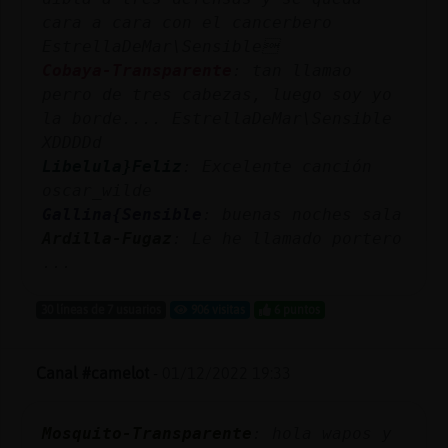
cara a cara con el cancerbero
EstrellaDeMar\Sensible
Cobaya-Transparente
: tan llamao
perro de tres cabezas, luego soy yo
la borde.... EstrellaDeMar\Sensible
XDDDDd
Libelula}Feliz
: Excelente canción
oscar_wilde
Gallina{Sensible
: buenas noches sala
Ardilla-Fugaz
: Le he llamado portero
...
30 líneas de 7 usuarios
906 visitas
6 puntos
Canal #camelot
-
01/12/2022 19:33
Mosquito-Transparente
: hola wapos y