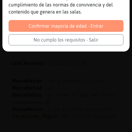
miercoles en la cabeza.. y hoy con
cumplimiento de las normas de convivencia y del
la de chainsawman 😆
contenido que genera en las salas.
CaballitoDeMarFeroz
: Jaja estás on
Firefox
Confirmar mayoría de edad - Entrar
...
No cumplo los requisitos - Salir
32 líneas de 4 usuarios
915 visitas
-1 puntos
Canal #camelot
-
01/12/2022 16:18
MoscaVeloz
: Sera simpatica yoru..
MoscaVeloz
: 😥
MoscaVeloz
: Es como si ami me dicen
guaapaaaaa 😆
MoscaVeloz
: Y yo le dire ciegoooo!
Serpiente_Fugaz
: MoscaVeloz guapaaa
...