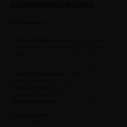
76 líneas de 6 usuarios
946 visitas
-1 puntos
Canal #camelot
-
01/12/2022 15:38
Libelula{ConBravura
: Mi personaje es
inventado.. pero siempre uso una
imagen de jhon nieve del libro con
el pelo corto..(pues creo que me
parezco un poco al de esa imagen)
Libelula{ConBravura
: ACTION se
encoje de hombros..
Pinguino}Fugaz
: Saludos
Libelula{ConBravura
SerpienteHumilde
: No está nada
mal.))
Anguila_Suave
: que referencia tan
mainstream :/