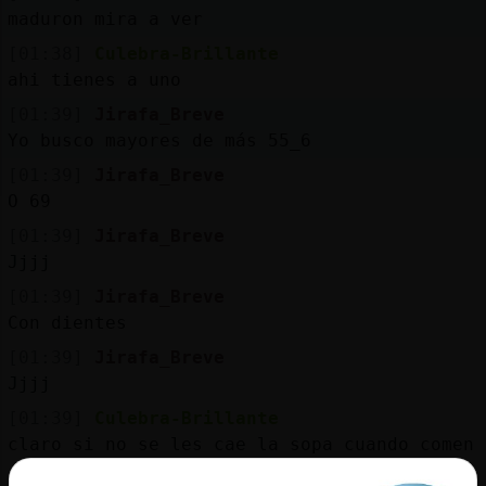
maduron mira a ver
[01:38]
Culebra-Brillante
ahi tienes a uno
[01:39]
Jirafa_Breve
Yo busco mayores de más 55_6
[01:39]
Jirafa_Breve
O 69
[01:39]
Jirafa_Breve
Jjjj
[01:39]
Jirafa_Breve
Con dientes
[01:39]
Jirafa_Breve
Jjjj
[01:39]
Culebra-Brillante
claro si no se les cae la sopa cuando comen
[01:39]
Culebra-Brillante