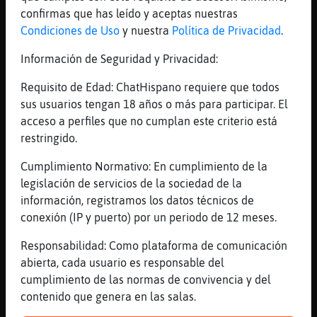
pffffffffffffff
confirmas que has leído y aceptas nuestras
Condiciones de Uso
y nuestra
Política de Privacidad
.
[01:41]
Culebra-Brillante
pfffffffffff
Información de Seguridad y Privacidad:
[01:41]
Culebra-Brillante
Requisito de Edad: ChatHispano requiere que todos
asi se sorbe sin dientes
sus usuarios tengan 18 años o más para participar. El
[01:41]
Culebra-Brillante
acceso a perfiles que no cumplan este criterio está
jjajajjajajajja
restringido.
[01:42]
Jirafa_Breve
Cumplimiento Normativo: En cumplimiento de la
Ahy muchos 50 con dientes que también se
legislación de servicios de la sociedad de la
les cae
información, registramos los datos técnicos de
[01:42]
Culebra-Brillante
conexión (IP y puerto) por un periodo de 12 meses.
ccasco
Responsabilidad: Como plataforma de comunicación
[01:42]
Jirafa_Breve
abierta, cada usuario es responsable del
No sabrán absorber
cumplimiento de las normas de convivencia y del
[01:42]
Jirafa_Breve
contenido que genera en las salas.
Jjj