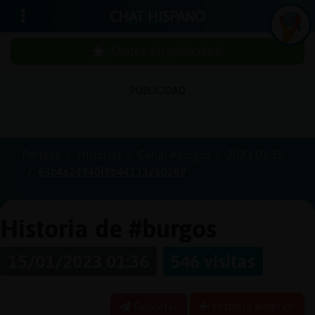
CHAT HISPANO
¡Chatea sin publicidad!
PUBLICIDAD
Iniciar
sesión
Portada
Historias
Canal #burgos
2023-01-15
63c4a24940f9b44133260289
¡Chatea
sin
publici
Historia de #burgos
15/01/2023 01:36
546 visitas
Crear
una
Reportar
Historia anterior
cuenta