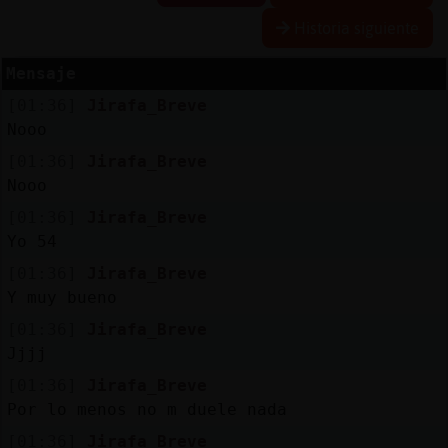
Historia siguiente
Mensaje
Reserva
[01:36]
Jirafa_Breve
alias
Nooo
[01:36]
Jirafa_Breve
Nooo
Actuali
[01:36]
Jirafa_Breve
contras
Yo 54
[01:36]
Jirafa_Breve
Y muy bueno
Actuali
[01:36]
Jirafa_Breve
IP
Jjjj
virtual
[01:36]
Jirafa_Breve
Por lo menos no m duele nada
[01:36]
Jirafa_Breve