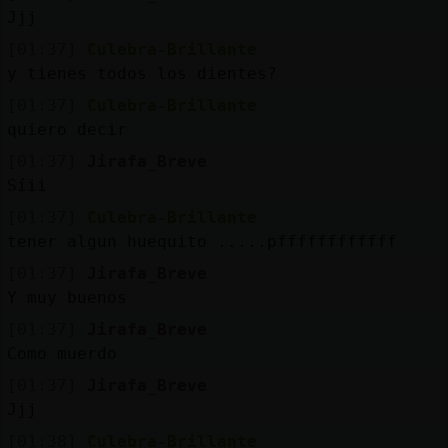
Mis
Jjj
blogs
[01:37]
Culebra-Brillante
y tienes todos los dientes?
[01:37]
Culebra-Brillante
Mis
quiero decir
foros
[01:37]
Jirafa_Breve
Síii
[01:37]
Culebra-Brillante
Registr
tener algun huequito .....pffffffffffff
un
[01:37]
Jirafa_Breve
canal
Y muy buenos
[01:37]
Jirafa_Breve
Como muerdo
Más
[01:37]
Jirafa_Breve
gestion
Jjj
[01:38]
Culebra-Brillante