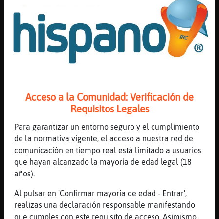
no seas bobo
[01:39]
Culebra-Brillante
por lo menos cuno dientes
[01:40]
Jirafa_Breve
Dije 60
[01:40]
Jirafa_Breve
No 69
Acceso a la Comunidad: Verificación de
[01:40]
Jirafa_Breve
Requisitos Legales
Jjjj
Para garantizar un entorno seguro y el cumplimiento
[01:40]
Jirafa_Breve
de la normativa vigente, el acceso a nuestra red de
Y no tiene que ver qué no tengan dientes
comunicación en tiempo real está limitado a usuarios
[01:41]
Jirafa_Breve
que hayan alcanzado la mayoría de edad legal (18
Para que se les caigan la sopa
años).
[01:41]
Jirafa_Breve
Al pulsar en 'Confirmar mayoría de edad - Entrar',
Jjjj
realizas una declaración responsable manifestando
[01:41]
Culebra-Brillante
que cumples con este requisito de acceso. Asimismo,