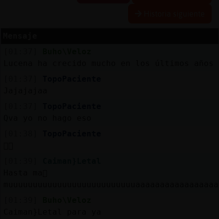
Historia siguiente
Mensaje
Reserva
[01:37]
Buho\Veloz
alias
Lucena ha crecido mucho en los últimos años
[01:37]
TopoPaciente
Jajajajaa
Actuali
[01:37]
TopoPaciente
contras
Qva yo no hago eso
[01:38]
TopoPaciente
👌🏻
Actuali
[01:39]
Caiman}Letal
IP
Hasta ma񡮡
virtual
muuuuuuuuuuuuuuuuuuuuuuuuuuaaaaaaaaaaaaaaaaa
[01:39]
Buho\Veloz
Caiman}Letal para ya