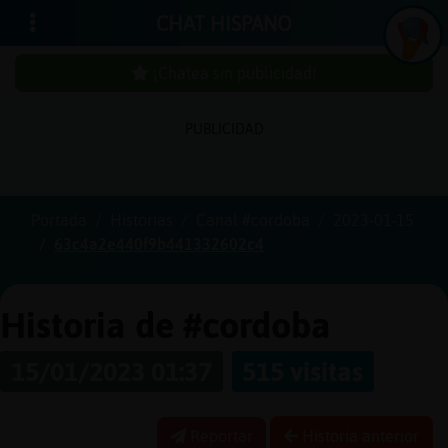
CHAT HISPANO
¡Chatea sin publicidad!
PUBLICIDAD
Iniciar
sesión
Portada
Historias
Canal #cordoba
2023-01-15
63c4a2e440f9b441332602c4
¡Chatea
sin
publici
Historia de #cordoba
15/01/2023 01:37
515 visitas
Crear
una
Reportar
Historia anterior
cuenta