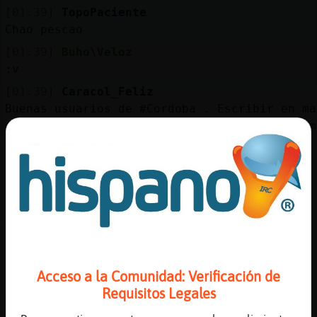
Mis
[01:39]
TopoPaciente
blogs
Chao pescao
[01:39]
Buho\Veloz
:v
Mis
[01:39]
Caracol_Feliz
foros
Buenas usuarios de #Cordoba . Escribir en ma
gritar, le agradecer�os que escribieran en m
Gracias.
[01:39]
Caiman}Letal
Registr
Buho\Veloz volver頭uajajajajajajaja
un
canal
[01:39]
Buho\Veloz
Jajajaa
[01:39]
Caiman}Letal
Buho\Veloz muaaaaaaaaaakssss
Más
Acceso a la Comunidad: Verificación de
[01:40]
TopoPaciente
gestion
Requisitos Legales
🤦🏻‍♂️