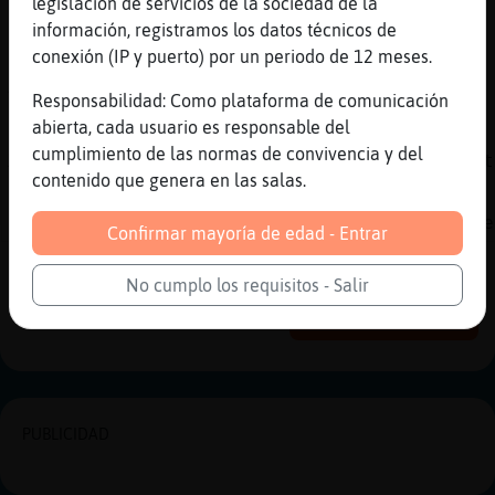
legislación de servicios de la sociedad de la
[01:41]
TopoPaciente
información, registramos los datos técnicos de
Pueblo*
conexión (IP y puerto) por un periodo de 12 meses.
[01:41]
TopoPaciente
Y tomar el control
Responsabilidad: Como plataforma de comunicación
abierta, cada usuario es responsable del
[01:41]
TopoPaciente
cumplimiento de las normas de convivencia y del
Xq esto... Va a mal si el pueblo no despiert
contenido que genera en las salas.
[01:41]
Buho\Veloz
Cuando el pueblo no pueda pagar una barra de
Confirmar mayoría de edad - Entrar
Reportar
Historia anterior
No cumplo los requisitos - Salir
Historia siguiente
PUBLICIDAD