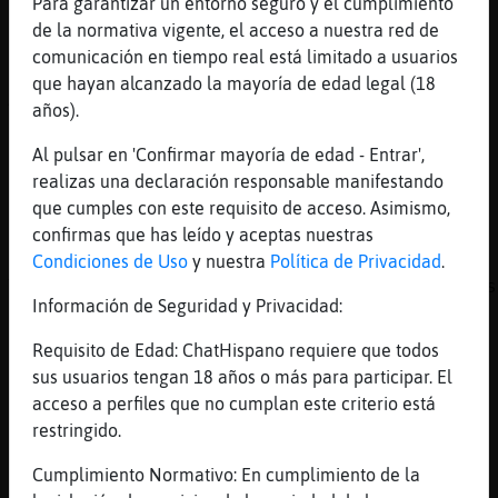
Para garantizar un entorno seguro y el cumplimiento
[01:40]
TopoPaciente
de la normativa vigente, el acceso a nuestra red de
Nos queda frío hasta marzo
comunicación en tiempo real está limitado a usuarios
[01:40]
TopoPaciente
que hayan alcanzado la mayoría de edad legal (18
A ver...
años).
[01:40]
TopoPaciente
Al pulsar en 'Confirmar mayoría de edad - Entrar',
Es lo q hay
realizas una declaración responsable manifestando
[01:40]
TopoPaciente
que cumples con este requisito de acceso. Asimismo,
Es invierno
confirmas que has leído y aceptas nuestras
[01:41]
Buho\Veloz
Condiciones de Uso
y nuestra
Política de Privacidad
.
Tiene que llover más que se va a juntar cris
Información de Seguridad y Privacidad:
[01:41]
Buho\Veloz
Nos vamos a la mierda al final
Requisito de Edad: ChatHispano requiere que todos
sus usuarios tengan 18 años o más para participar. El
[01:41]
TopoPaciente
acceso a perfiles que no cumplan este criterio está
Se va a juntar todo
restringido.
[01:41]
TopoPaciente
Falta la revolución del pieblo
Cumplimiento Normativo: En cumplimiento de la