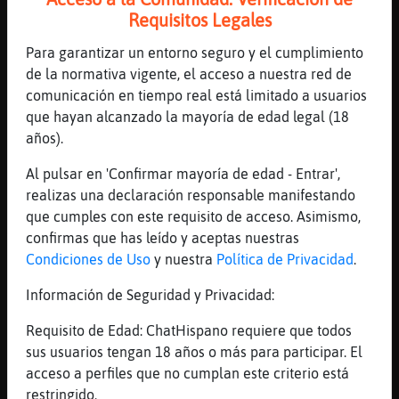
[11:06]
Caracol{Real
Requisitos Legales
Cabra_ConPereza!!!!!
Para garantizar un entorno seguro y el cumplimiento
[11:07]
Cabra_ConPereza
de la normativa vigente, el acceso a nuestra red de
Caracol{Real: dime
comunicación en tiempo real está limitado a usuarios
[11:07]
Caracol{Real
que hayan alcanzado la mayoría de edad legal (18
q pasa q se me enfada la gent tu xDxD
años).
[11:07]
Cabra_ConPereza
Al pulsar en 'Confirmar mayoría de edad - Entrar',
que dices
realizas una declaración responsable manifestando
[11:07]
Cabra_ConPereza
que cumples con este requisito de acceso. Asimismo,
vaya pua
confirmas que has leído y aceptas nuestras
Condiciones de Uso
y nuestra
Política de Privacidad
.
[11:08]
Caracol{Real
si si Cabra_ConPereza ma llamao la atension
Información de Seguridad y Privacidad:
,, no la arterial no en Rana_Insufrible
Requisito de Edad: ChatHispano requiere que todos
[11:08]
Caracol{Real
sus usuarios tengan 18 años o más para participar. El
diu "que no passi mes" jajajajjajaj
acceso a perfiles que no cumplan este criterio está
[11:09]
Cabra_ConPereza
restringido.