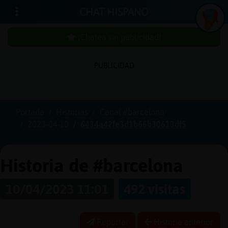
CHAT HISPANO
¡Chatea sin publicidad!
PUBLICIDAD
Iniciar
sesión
Portada
Historias
Canal #barcelona
2023-04-10
6434a42fe3d1b66b30613df5
¡Chatea
sin
publici
Historia de #barcelona
10/04/2023 11:01
492 visitas
Crear
una
Reportar
Historia anterior
cuenta