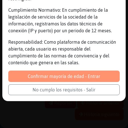
bueno mejor Rana_Insufrible que la arterial
Cumplimiento Normativo: En cumplimiento de la
[11:09]
Cabra_ConPereza
legislación de servicios de la sociedad de la
por lo menos tienes salud
información, registramos los datos técnicos de
[11:09]
Cabra_ConPereza
conexión (IP y puerto) por un periodo de 12 meses.
xd
Responsabilidad: Como plataforma de comunicación
[11:09]
Rana_Insufrible
abierta, cada usuario es responsable del
No pots estar begut en un xat a les 11 del
cumplimiento de las normas de convivencia y del
mati, Igualada
contenido que genera en las salas.
[11:09]
Caracol{Real
salud de Grey tengo Cabra_ConPereza
Confirmar mayoría de edad - Entrar
[11:09]
Cabra_ConPereza
como debe ser!!
No cumplo los requisitos - Salir
Reportar
Historia anterior
Historia siguiente