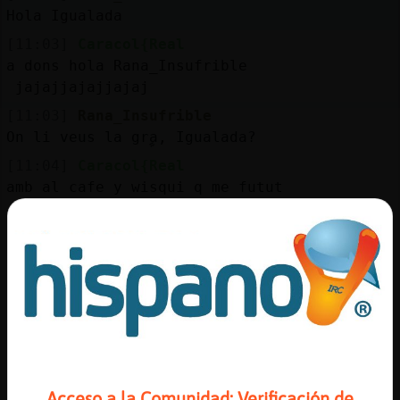
Mis
Hola Igualada
blogs
[11:03]
Caracol{Real
a dons hola Rana_Insufrible
jajajjajajjajaj
Mis
[11:03]
Rana_Insufrible
foros
On li veus la grࣩa, Igualada?
[11:04]
Caracol{Real
amb al cafe y wisqui q me futut
Registr
[11:04]
Caracol{Real
un
perdone Ud.
canal
[11:04]
Rana_Insufrible
Que no torni a succeir
[11:05]
Caracol{Real
de ahora pa tras seguro no sucedera
Más
gestion
[11:05]
Caracol{Real
pa lante ,,,,,,,,,, dios no lo dira
Acceso a la Comunidad: Verificación de