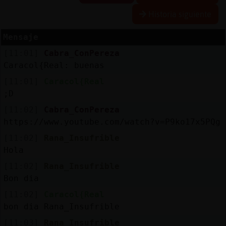
Historia siguiente
Mensaje
Reserva
[11:01]
Cabra_ConPereza
alias
Caracol{Real: buenas
[11:01]
Caracol{Real
;D
Actuali
[11:02]
Cabra_ConPereza
contras
https://www.youtube.com/watch?v=P9ko17x5PQg
[11:02]
Rana_Insufrible
Hola
Actuali
[11:02]
Rana_Insufrible
IP
Bon dia
virtual
[11:02]
Caracol{Real
bon dia Rana_Insufrible
[11:03]
Rana_Insufrible