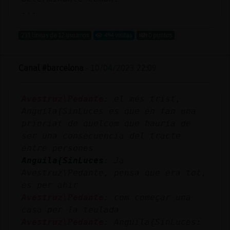
Mis
...
blogs
231 líneas de 12 usuarios
494 visitas
0 puntos
Mis
Canal #barcelona
-
10/04/2023 22:09
foros
Avestruz\Pedante
: el més trist,
Anguila{SinLuces es que en fan una
Registr
prioriat de quelcom que hauria de
un
ser una consecuencia del tracte
canal
entre persones
Anguila{SinLuces
: Ja
Avestruz\Pedante, pensa que era tot,
es per ahir
Más
Avestruz\Pedante
: com começar una
gestion
casa per la teulada
Avestruz\Pedante
: Anguila{SinLuces: