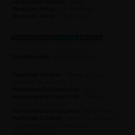
Gallina{DelMonton
: Igual
Mosquito\Veloz
: Ya tardabas
Mosquito\Veloz
: Hola skull
...
704 líneas de 18 usuarios
592 visitas
0 puntos
Canal #barcelona
-
10/04/2023 14:28
PanteraBrillante
: Menos mal que
estamos de acuerdo ;)
HipopotamoConInquietud
: Aix
HipopotamoConInquietud
: Cuando
llegan los morenos?
HipopotamoConInquietud
: Hola adam
PanteraBrillante
: Yo no lo s頢wana!
Los morenos son siempre un
misteeeerio :p