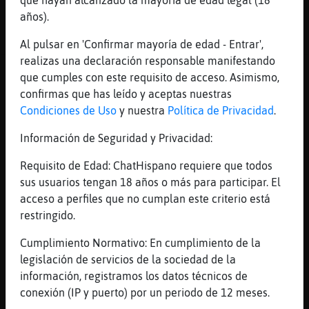
años).
429 líneas de 18 usuarios
526 visitas
-2 puntos
Al pulsar en 'Confirmar mayoría de edad - Entrar',
realizas una declaración responsable manifestando
Canal #barcelona
-
10/04/2023 18:40
que cumples con este requisito de acceso. Asimismo,
confirmas que has leído y aceptas nuestras
Condiciones de Uso
y nuestra
Política de Privacidad
.
Pinguino\Debil
: bones buenas a
totd@s
Información de Seguridad y Privacidad:
Pinguino\Debil
: a mira iwalkalone ya
ha remontado la caida de la noche
Requisito de Edad: ChatHispano requiere que todos
Pinguino\Debil
: buenas Incredula~
sus usuarios tengan 18 años o más para participar. El
Alyce Hipopotamo\ConBravura
acceso a perfiles que no cumplan este criterio está
Hipopotamo\ConBravura
:
restringido.
[Pinguino\Debil] :D
Cumplimiento Normativo: En cumplimiento de la
Pinguino\Debil
: ya puedes darle
legislación de servicios de la sociedad de la
fuerte Hipopotamo\ConBravura a klap
información, registramos los datos técnicos de
cuando entre q esta muy gallito
conexión (IP y puerto) por un periodo de 12 meses.
...