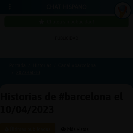
CHAT HISPANO
¡Chatea sin publicidad!
PUBLICIDAD
Iniciar
sesión
Portada
Historias
Canal #barcelona
2023-04-10
¡Chatea
sin
publici
Historias de #barcelona el
10/04/2023
Crear
una
Últimas publicadas
Más vistas
cuenta