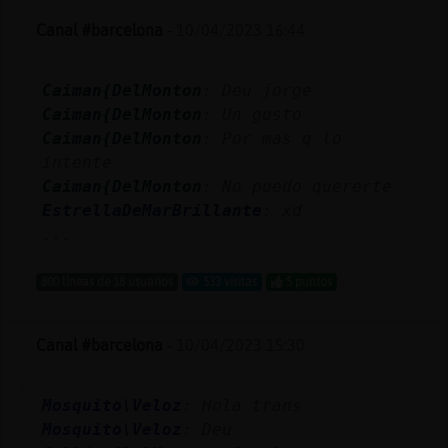
Canal #barcelona
-
10/04/2023 16:44
Caiman{DelMonton
: Deu jorge
Caiman{DelMonton
: Un gusto
Caiman{DelMonton
: Por mas q lo
intente
Caiman{DelMonton
: No puedo quererte
EstrellaDeMarBrillante
: xd
...
800 líneas de 18 usuarios
533 visitas
5 puntos
Canal #barcelona
-
10/04/2023 15:30
Mosquito\Veloz
: Hola trans
Mosquito\Veloz
: Deu