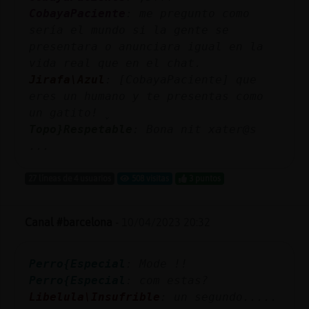
CobayaPaciente
: me pregunto como
sería el mundo si la gente se
presentara o anunciara igual en la
vida real que en el chat.
Jirafa\Azul
: [CobayaPaciente] que
eres un humano y te presentas como
un gatito! ̬
Topo}Respetable
: Bona nit xater@s
...
27 líneas de 4 usuarios
508 visitas
3 puntos
Canal #barcelona
-
10/04/2023 20:32
Perro{Especial
: Mode !!
Perro{Especial
: com estas?
Libelula\Insufrible
: un segundo.....