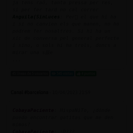
ja tens raó, tanta pressa per res,
si per fer tard no cal correr
Anguila{SinLuces
: Per򠥳 el que hi ha
i si no canvien els que manen, no ho
podrem fer nosaltres. Si hi ha un
xic de conversa pel general perfecte
i sino, o sols hi ha trols, doncs a
mirar una s販e
...
45 líneas de 5 usuarios
545 visitas
4 puntos
Canal #barcelona
-
10/04/2023 21:59
CobayaPaciente
: HispaNiTo, ¿dónde
puedo encontrar gatitas que me den
mimos?
CobayaPaciente
: ;D???