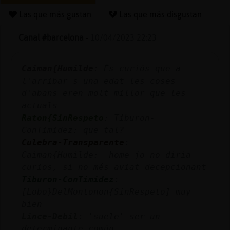
Las que más gustan
Las que más disgustan
Canal #barcelona
-
10/04/2023 22:23
Reserva
alias
Caiman{Humilde
: És curiós que a
l'arribar s una edat les coses
d'abans eren molt millor que les
Actuali
actuals
contras
Raton{SinRespeto
: Tiburon-
ConTimidez: que tal?
Culebra-Transparente
:
Caiman{Humilde: home jo no diria
Actuali
curios, si no més aviat decepcionant
IP
Tiburon-ConTimidez
:
virtual
[Lobo}DelMontonon{SinRespeto] muy
bien
Lince-Debil
: 'suele' ser un
determinante común.