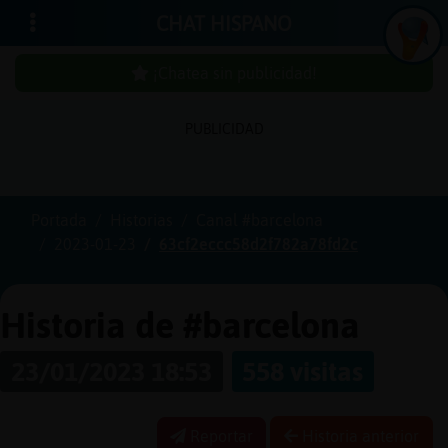
CHAT HISPANO
¡Chatea sin publicidad!
PUBLICIDAD
Iniciar
sesión
Portada
Historias
Canal #barcelona
2023-01-23
63cf2eccc58d2f782a78fd2c
¡Chatea
sin
publici
Historia de #barcelona
23/01/2023 18:53
558 visitas
Crear
una
Reportar
Historia anterior
cuenta