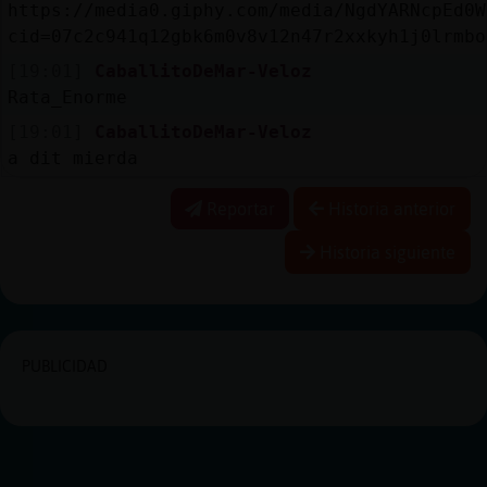
https://media0.giphy.com/media/NgdYARNcpEd0W
cid=07c2c941q12gbk6m0v8v12n47r2xxkyh1j0lrmbo
[19:01]
CaballitoDeMar-Veloz
Rata_Enorme
[19:01]
CaballitoDeMar-Veloz
a dit mierda
Reportar
Historia anterior
Historia siguiente
PUBLICIDAD