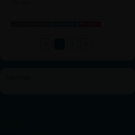
Mordor.
...
107 líneas de 8 usuarios
576 visitas
-3 puntos
1
2
PUBLICIDAD