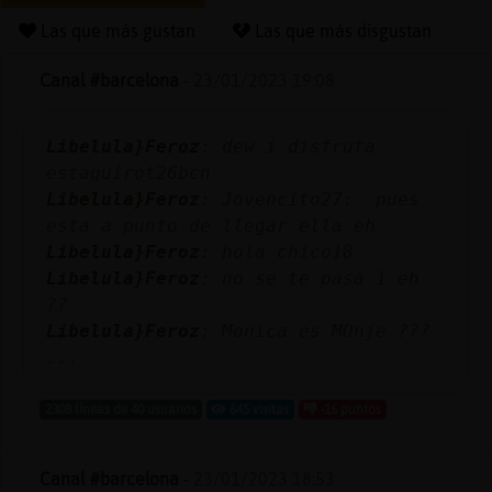
Las que más gustan
Las que más disgustan
Canal #barcelona
-
23/01/2023 19:08
Reserva
alias
Libelula}Feroz
: dew i disfruta
estaquirot26bcn
Libelula}Feroz
: Jovencito27: pues
Actuali
esta a punto de llegar ella eh
contras
Libelula}Feroz
: hola chico18
Libelula}Feroz
: no se te pasa 1 eh
??
Libelula}Feroz
: Monica es MOnje ???
Actuali
...
IP
virtual
2308 líneas de 40 usuarios
645 visitas
-16 puntos
Canal #barcelona
-
23/01/2023 18:53