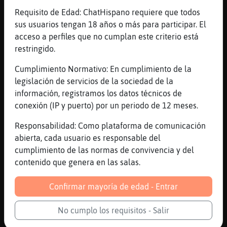
Requisito de Edad: ChatHispano requiere que todos
EstrellaDeMarSinRespeto
: Hola bon
sus usuarios tengan 18 años o más para participar. El
dia! :)
acceso a perfiles que no cumplan este criterio está
Oso\Transparente
: voy a desayunar
restringido.
Gallina\Pedante
: Saludos
Cumplimiento Normativo: En cumplimiento de la
EstrellaDeMarSinRespeto
legislación de servicios de la sociedad de la
EstrellaDeMarSinRespeto
: hola buenas
información, registramos los datos técnicos de
Gallina\Pedante :) que tal?
conexión (IP y puerto) por un periodo de 12 meses.
Pez{SinRespeto
: [Gallina\Pedante] **
...
Responsabilidad: Como plataforma de comunicación
abierta, cada usuario es responsable del
129 líneas de 8 usuarios
507 visitas
5 puntos
cumplimiento de las normas de convivencia y del
contenido que genera en las salas.
Canal #barcelona
-
23/01/2023 12:52
Confirmar mayoría de edad - Entrar
Culebra\Sensible
: como andan los de
No cumplo los requisitos - Salir
BCN