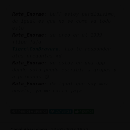
Mis
blogs
Rata_Enorme
: buff estoy perdidisimo,
da igual es que no se como va todo
esto
Rata_Enorme
: se creo en el 1999
Mis
flipo jaja
foros
Tigre\ConBravura
: tio te responden
atus preguntas xd
Rata_Enorme
: yo estoy en una app
Registr
donde solo puedo escribir a grupos y
un
a privados 😅
canal
Rata_Enorme
: da igual que soy muy
novato, ya me callo jaja
...
Más
48 líneas de 6 usuarios
557 visitas
4 puntos
gestion
Canal #barcelona
-
23/01/2023 18:32