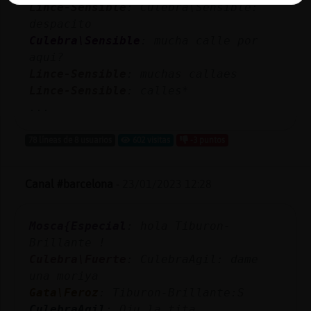
Lince-Sensible
: Culebra\Sensible:
despacito
Culebra\Sensible
: mucha calle por
aqui?
Lince-Sensible
: muchas callaes
Lince-Sensible
: calles*
...
78 líneas de 8 usuarios
602 visitas
-3 puntos
Canal #barcelona
-
23/01/2023 12:28
Mosca{Especial
: hola Tiburon-
Brillante !
Culebra\Fuerte
: CulebraAgil: dame
una moriya
Gata\Feroz
: Tiburon-Brillante:S
CulebraAgil
: Oju la tita