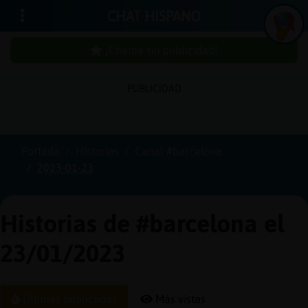
CHAT HISPANO
¡Chatea sin publicidad!
PUBLICIDAD
Iniciar
sesión
Portada
Historias
Canal #barcelona
2023-01-23
¡Chatea
sin
publici
Historias de #barcelona el
23/01/2023
Crear
una
Últimas publicadas
Más vistas
cuenta