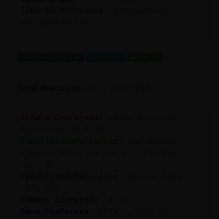
Tiburon-Brillante
: marramamiau
Mosca{Especial
...
110 líneas de 6 usuarios
548 visitas
1 puntos
Canal #barcelona
-
23/01/2023 11:59
Cobaya_ConPereza
: vamos a correr
OlgaRunner45 ? XD
CaballitoDeMarLocuaz
: que pereza
Cobaya_ConPereza con el frio que
hace XD
CaballitoDeMarLocuaz
: dejalo para
otro día :P
Cobaya_ConPereza
: jaja
Rana_ConPereza
: Hola, gente de