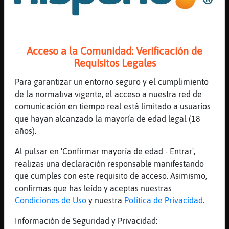
Oso\Transparente
: Primer cop aquí
...
164 líneas de 10 usuarios
601 visitas
0 puntos
Acceso a la Comunidad: Verificación de
Requisitos Legales
Canal #barcelona
-
23/01/2023 14:31
Para garantizar un entorno seguro y el cumplimiento
de la normativa vigente, el acceso a nuestra red de
Topo_Debil
: hola
comunicación en tiempo real está limitado a usuarios
Pantera_Humilde
: maldito gline
que hayan alcanzado la mayoría de edad legal (18
Pantera_Humilde
: hola pan
años).
Bufalo_Interesante
: Ea
Al pulsar en 'Confirmar mayoría de edad - Entrar',
Bufalo_Interesante
: Comida hecha
realizas una declaración responsable manifestando
...
que cumples con este requisito de acceso. Asimismo,
confirmas que has leído y aceptas nuestras
49 líneas de 5 usuarios
523 visitas
1 puntos
Condiciones de Uso
y nuestra
Política de Privacidad
.
Información de Seguridad y Privacidad:
Canal #barcelona
-
23/01/2023 13:17