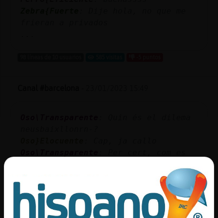
Zebra{Fuerte
: Dije hola, no que me
frieran a privados
...
98 líneas de 10 usuarios
585 visitas
-5 puntos
Canal #barcelona
-
23/01/2023 15:49
Oso\Transparente
: Quin és el dilema
neusbaixllonrn-?
Oso}Elocuente
: Cap, ja callo
Oso\Transparente
: Per cert, com es
pot esmentar algú aquí sense
escriure el nom?
Oso}Elocuente
: Total jo no ho
arreglar頰as i qui ho pot arreglar ,
ja li va b�