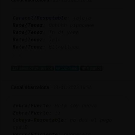
Caracol{Respetable
: jojojo
Rata{Tenaz
: Oohhhh pipooeee
Rata{Tenaz
: In di yeee
Rata{Tenaz
: Jaja
Rata{Tenaz
: Ettrellaaa
...
139 líneas de 10 usuarios
532 visitas
0 puntos
Canal #barcelona
-
23/01/2023 16:54
Zebra{Fuerte
: Hola soy nueva
Zebra{Fuerte
: :3
Cobaya-Respetable
: no das el pego
nya:D
Perro{Eficiente
: buenassss