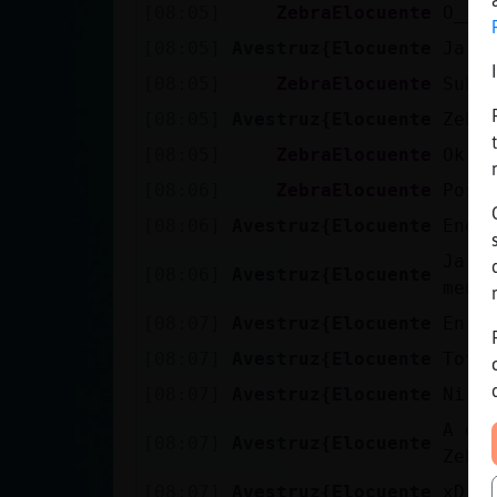
[08:05]
ZebraElocuente
O__o
[08:05]
Avestruz{Elocuente
Ja v
[08:05]
ZebraElocuente
Subm
[08:05]
Avestruz{Elocuente
Zebr
[08:05]
ZebraElocuente
Ok
[08:06]
ZebraElocuente
Pos 
[08:06]
Avestruz{Elocuente
Engl
Ja s
[08:06]
Avestruz{Elocuente
menj
[08:07]
Avestruz{Elocuente
En e
[08:07]
Avestruz{Elocuente
Tot 
[08:07]
Avestruz{Elocuente
Ni a
A qu
[08:07]
Avestruz{Elocuente
Zebr
[08:07]
Avestruz{Elocuente
xD