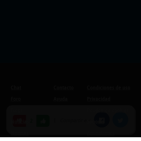
Chat
Contacto
Condiciones de uso
Foro
Ayuda
Privacidad
Blogs
Política de cookies
|
Compartir en:
Facebook
Twitter
2
Noticias
Soporte
Normas
Anunciantes