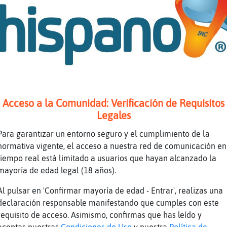
ntentaré almenys xD
a dormir? :O
aElocuente: queda't amb aquest concepte -> "A
itada i romesco de carxofa."
 carxofes per dinar xD
Acceso a la Comunidad: Verificación de Requisitos
é.
Legales
é diu xDDD
Para garantizar un entorno seguro y el cumplimiento de la
, m'ho acabes de dir.
normativa vigente, el acceso a nuestra red de comunicación en
u
tiempo real está limitado a usuarios que hayan alcanzado la
mayoría de edad legal (18 años).
 Gordillo, citat a declarar per agressió sexu
Al pulsar en 'Confirmar mayoría de edad - Entrar', realizas una
ica <-
declaración responsable manifestando que cumples con este
requisito de acceso. Asimismo, confirmas que has leído y
crack l'ex director de Catalunya Ràdio.