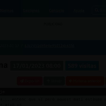
Bus
Normas
Gestiones
Contacto
Ayuda
PUBLICIDAD
2023-01-17
63c74516b5e4e950124c65fd
ona
17/01/2023 08:00
589 visitas
Reportar
Volver
Historia anterior
je
es....entenc que sí però aquest matí estàvem 
ot això xd