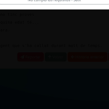
otser sí m'hi he trobat
 no tinc proves
 quina edat té...
'ara.
 gent que s'ha callat durant molt de temps.
Reportar
Volver
Historia anterior