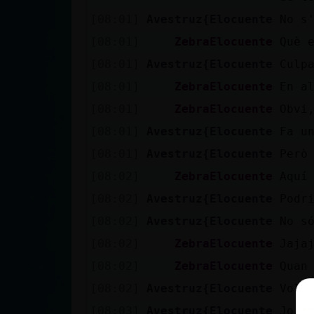
cuenta
[08:01]
Avestruz{Elocuente
No s
[08:01]
ZebraElocuente
Què 
[08:01]
Avestruz{Elocuente
Culp
Reservar
[08:01]
ZebraElocuente
En a
alias
[08:01]
ZebraElocuente
Obvi
[08:01]
Avestruz{Elocuente
Fa u
[08:01]
Avestruz{Elocuente
Però
Actualizar
contraseña
[08:02]
ZebraElocuente
Aquí
[08:02]
Avestruz{Elocuente
Podr
[08:02]
Avestruz{Elocuente
No s
Actualizar
[08:02]
ZebraElocuente
Jaja
IP virtual
[08:02]
ZebraElocuente
Quan
[08:02]
Avestruz{Elocuente
Vols
[08:03]
Avestruz{Elocuente
Jo n