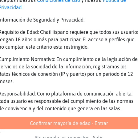
aceptas nuestras
Condiciones de Uso
y nuestra
Política de
Privacidad
.
an varies denúncies.
Información de Seguridad y Privacidad:
issió química engloba a convidar copes? Pregu
Requisito de Edad: ChatHispano requiere que todos sus usuario
aElocuente: no.
tengan 18 años o más para participar. El acceso a perfiles que
no cumplan este criterio está restringido.
tela...
Cumplimiento Normativo: En cumplimiento de la legislación de
oba drogar.
servicios de la sociedad de la información, registramos los
igui posant a la beguda, punxant amb agulla o
datos técnicos de conexión (IP y puerto) por un periodo de 12
ar.
meses.
ls 2000 i poc la cosa anava de que et posaven
Responsabilidad: Como plataforma de comunicación abierta,
i que mai m'he trobat el cas personalment.
cada usuario es responsable del cumplimiento de las normas
de convivencia y del contenido que genera en las salas.
 ningú que conegui.
i li han sortit més denúncies també és al Plà
Confirmar mayoría de edad - Entrar
aElocuente
No cumplo los requisitos - Salir