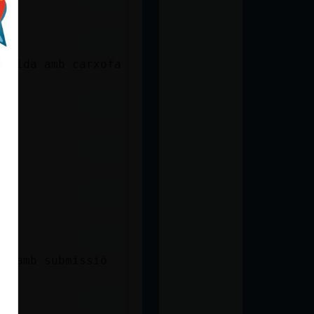
manida amb carxofa
al amb submissió