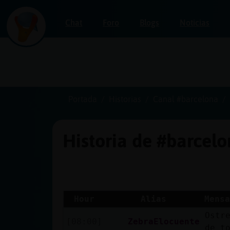
Chat
Foro
Blogs
Noticias
Iniciar
sesión
Portada
Historias
Canal #barcelona
Historia de #barcel
¡Chatea
sin
publicidad!
Hour
Alias
Mensa
Ostr
Crear
[08:00]
ZebraElocuente
de t
una