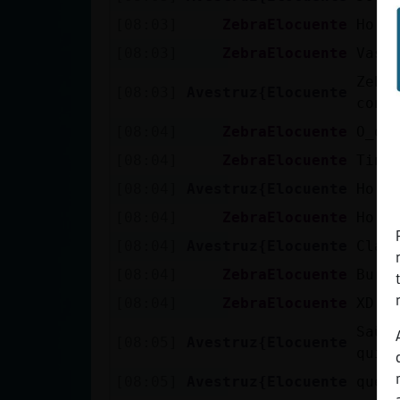
Mis blogs
[08:03]
ZebraElocuente
Ho i
[08:03]
ZebraElocuente
Vas 
Zebr
Mis foros
[08:03]
Avestruz{Elocuente
conf
[08:04]
ZebraElocuente
O_o
[08:04]
ZebraElocuente
Tinc
Registrar
[08:04]
Avestruz{Elocuente
Ho s
un canal
[08:04]
ZebraElocuente
Ho s
[08:04]
Avestruz{Elocuente
Clar
Más
[08:04]
ZebraElocuente
Burr
gestiones
[08:04]
ZebraElocuente
XD
Saül
[08:05]
Avestruz{Elocuente
quím
[08:05]
Avestruz{Elocuente
que 