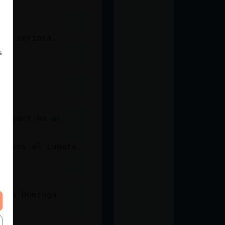
nta seriosa.
s
 posant-ho al
 coses al cubata.
cido Domingo