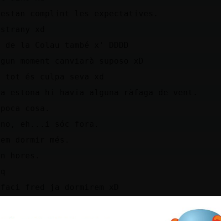
'estan complint les expectatives.
estrany xd
a de la Colau també x' DDDD
lgun moment canviarà suposo xD
, tot és culpa seva xd
na estona hi havia alguna ràfaga de vent.
 poca cosa.
 no, eh...i sóc fora.
iem dormir més.
ón hores.
jq
 faci fred ja dormirem xD
 dir?
o esperaria tant.