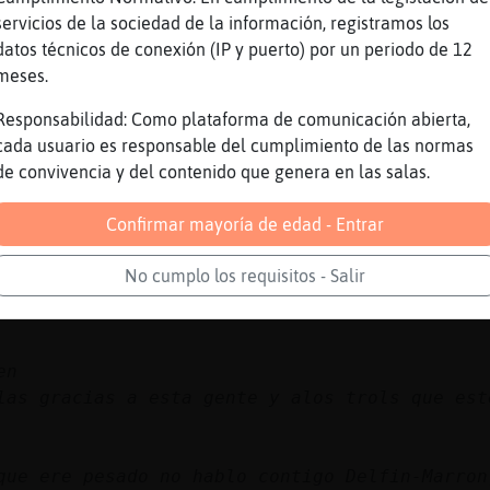
servicios de la sociedad de la información, registramos los
i es morena oncloa
datos técnicos de conexión (IP y puerto) por un periodo de 12
tos no aprenden xd
meses.
Responsabilidad: Como plataforma de comunicación abierta,
sorprende nada xddd
cada usuario es responsable del cumplimiento de las normas
de convivencia y del contenido que genera en las salas.
Confirmar mayoría de edad - Entrar
No cumplo los requisitos - Salir
en
las gracias a esta gente y alos trols que est
que ere pesado no hablo contigo Delfin-Marron