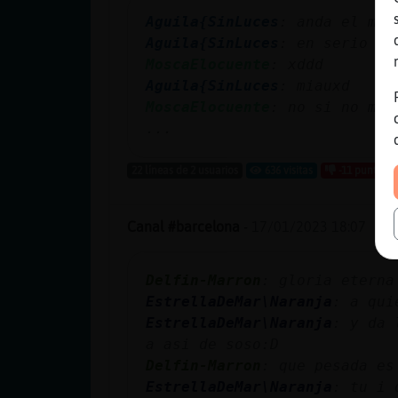
Aguila{SinLuces
: anda el mar
Aguila{SinLuces
: en serio es
MoscaElocuente
: xddd
Aguila{SinLuces
: miauxd
MoscaElocuente
: no si no me 
...
22 líneas de 2 usuarios
636 visitas
-11 puntos
Canal #barcelona
-
17/01/2023 18:07
Delfin-Marron
: gloria eterna
EstrellaDeMar\Naranja
: a qui
EstrellaDeMar\Naranja
: y da 
a asi de soso:D
Delfin-Marron
: que pesada es
EstrellaDeMar\Naranja
: tu i 