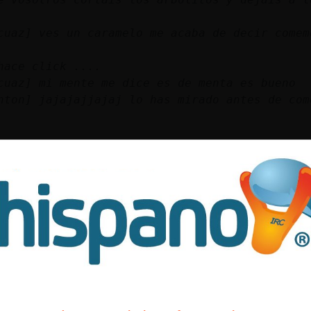
cuaz] ves un caramelo me acaba de decir comem
hace click ....
cuaz] mi mente me dice es de menta es bueno
nton] jajajajjajaj lo has mirado antes de com
s
del rollo saw
ero sangre y torturas raras xd
lo las veo no hago eso. que me mirarian raro 
ror es eso