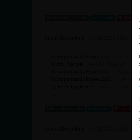
...
166 líneas de 10 usuarios
619 visitas
-9 puntos
Canal #barcelona
-
17/01/2023 18:27
Hipopotamo}Especial
: no les 
Lobo\Torpe
: holas buenas tar
Hipopotamo}Especial
: dando l
Hipopotamo}Especial
: que va 
Libelula}Azul
: vaya escampad
...
39 líneas de 4 usuarios
564 visitas
-5 puntos
Canal #barcelona
-
17/01/2023 18:17