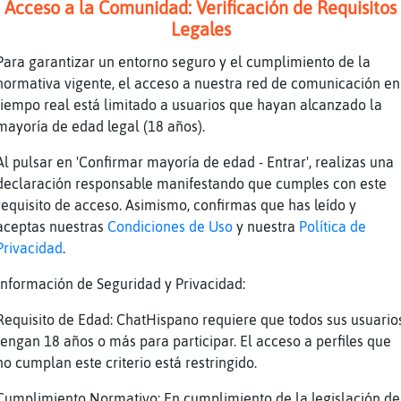
Acceso a la Comunidad: Verificación de Requisitos
Legales
Para garantizar un entorno seguro y el cumplimiento de la
normativa vigente, el acceso a nuestra red de comunicación en
tiempo real está limitado a usuarios que hayan alcanzado la
mayoría de edad legal (18 años).
Al pulsar en 'Confirmar mayoría de edad - Entrar', realizas una
de bola osete. esta en todos los canales
declaración responsable manifestando que cumples con este
des
requisito de acceso. Asimismo, confirmas que has leído y
a chapa raro que dure aqui
aceptas nuestras
Condiciones de Uso
y nuestra
Política de
copia paste los mismos rollos xd
Privacidad
.
a no?
Información de Seguridad y Privacidad:
Requisito de Edad: ChatHispano requiere que todos sus usuario
tengan 18 años o más para participar. El acceso a perfiles que
no cumplan este criterio está restringido.
Cumplimiento Normativo: En cumplimiento de la legislación de