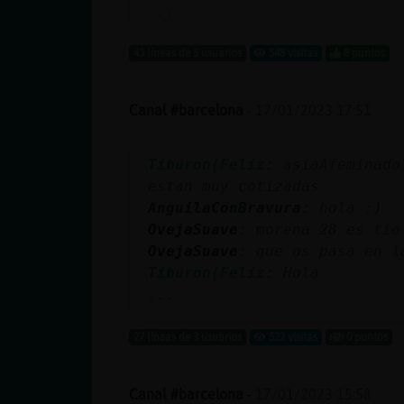
...
43 líneas de 5 usuarios
548 visitas
8 puntos
Canal #barcelona
-
17/01/2023 17:51
Tiburon{Feliz
: asiaAfeminado
estan muy cotizadas
AnguilaConBravura
: hola :)
OvejaSuave
: morena 28 es tio
OvejaSuave
: que os pasa en l
Tiburon{Feliz
: Hola
...
27 líneas de 3 usuarios
522 visitas
0 puntos
Canal #barcelona
-
17/01/2023 15:58