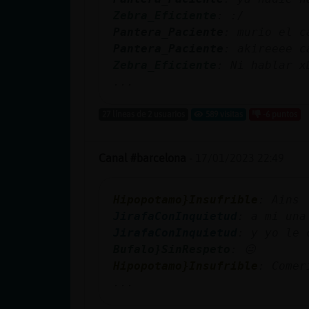
cuenta
Zebra_Eficiente
: :/
Pantera_Paciente
: murio el c
Pantera_Paciente
: akireeee c
Zebra_Eficiente
: Ni hablar x
Reservar
...
alias
27 líneas de 2 usuarios
589 visitas
-6 puntos
Actualizar
Canal #barcelona
-
17/01/2023 22:49
contraseña
Hipopotamo}Insufrible
: Ains
JirafaConInquietud
: a mi una
JirafaConInquietud
: y yo le 
Actualizar
Bufalo}SinRespeto
: 😐
IP virtual
Hipopotamo}Insufrible
: Comer
...