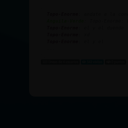
Topo-Enorme
: andate a la con
Anguila-Verde
: Topo-Enorme: 
Topo-Enorme
: el y el duende
Topo-Enorme
: xd
Topo-Enorme
: el y el
...
103 líneas de 4 usuarios
543 visitas
0 puntos