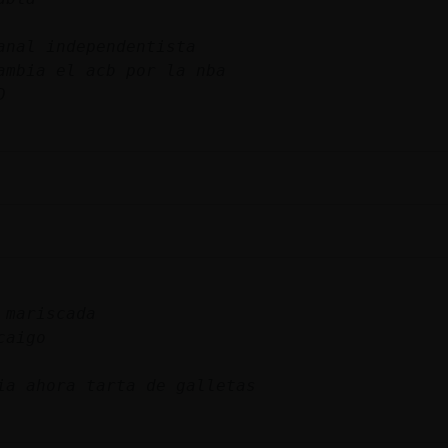
anal independentista
ambia el acb por la nba
D
 mariscada
caigo
ia ahora tarta de galletas