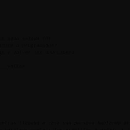
mo agua salada (8)
atico o programador?
ap y volver los anunciosxd
___valles
entras llegaba a casa una persona hablando po
e vosotros cortais los arbolitos y dejais a l