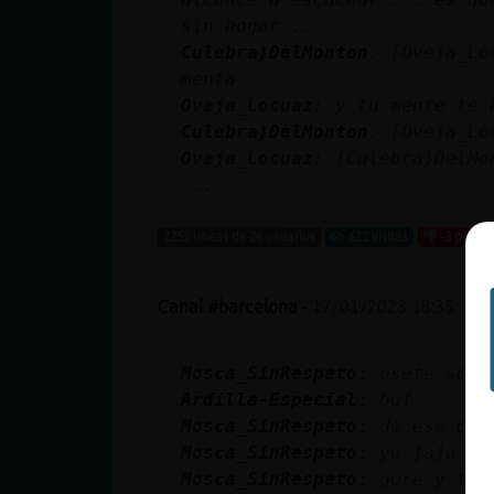
sin hogar ...
Culebra}DelMonton
: [Oveja_Lo
menta
Oveja_Locuaz
: y tu mente te 
Culebra}DelMonton
: [Oveja_Lo
Oveja_Locuaz
: [Culebra}DelMo
...
1253 líneas de 26 usuarios
611 visitas
-3 punto
Canal #barcelona
-
17/01/2023 18:35
Mosca_SinRespeto
: osete soy 
Ardilla-Especial
: buf
Mosca_SinRespeto
: de ese gen
Mosca_SinRespeto
: yu jaja so
Mosca_SinRespeto
: gore y ter