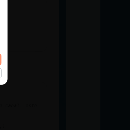
e canal. este
;)