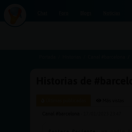
Chat
Foro
Blogs
Noticias
Iniciar
sesión
Portada
Historias
Canal #barcelona
Historias de #barce
¡Chatea
sin
publicidad!
Últimas publicadas
Más vistas
Canal #barcelona
-
17/01/2023 23:47
Crear
una
Pantera_Paciente
: ya nadie h