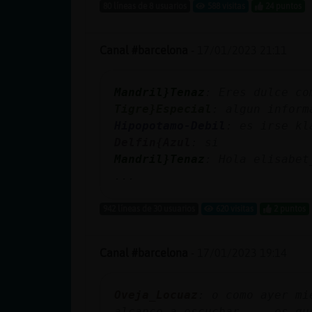
Mis blogs
80 líneas de 8 usuarios
588 visitas
24 puntos
Canal #barcelona
-
17/01/2023 21:11
Mis foros
Mandril}Tenaz
: Eres dulce co
Tigre}Especial
: algun inform
Hipopotamo-Debil
: es irse kl
Registrar
Delfin{Azul
: si
un canal
Mandril}Tenaz
: Hola elisabet
...
942 líneas de 30 usuarios
620 visitas
2 puntos
Más
gestiones
Canal #barcelona
-
17/01/2023 19:14
Oveja_Locuaz
: o como ayer mi
alcance a escuchar ... es qu