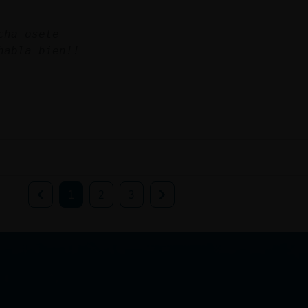
cha osete
habla bien!!
1
2
3