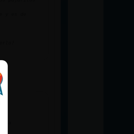
e y es de
erlo?
jaja