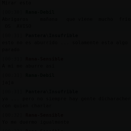
Mirar esto
[00:30]
Rana-Debil
Abrigaros mañana que viene mucho fri
OS AVISO
[00:31]
Pantera\Insufrible
esto no es aburrido ... solamente esta algo
parado
[00:31]
Rana-Sensible
A mi me aburre así
[00:31]
Rana-Debil
jaja
[00:31]
Pantera\Insufrible
ya ... pero no siempre hay gente dicharacher
con quien charlar
[00:32]
Rana-Sensible
Yo me duermo igualmente