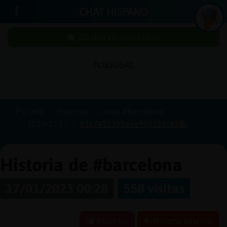
CHAT HISPANO
¡Chatea sin publicidad!
PUBLICIDAD
In
icia
r
sió
n
se
Portada
Historias
Canal #barcelona
2023-01-17
63c74513b5e4e950124c65fb
¡C
h
a
te
a
sin
u
b
licid
a
d
p
!
Historia de #barcelona
17/01/2023 00:28
558 visitas
C
re
a
r
n
a
e
n
ta
u
cu
Reportar
Historia anterior