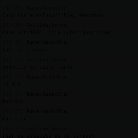
[00:36]
Rana-Sensible
Chao Pantera\Insufrible, descansa
[00:36]
Gallina\Verde
Rana-Sensible: hola super guapísima
[00:36]
Rana-Sensible
Iori hola guapisimo
[00:36]
Gallina\Verde
pedacito de cielo lindo
[00:37]
Rana-Sensible
Jajaja
[00:37]
Rana-Sensible
Nublado
[00:37]
Rana-Sensible
Más bien
[00:37]
Gallina\Verde
flor de aguacate de mi corazón!