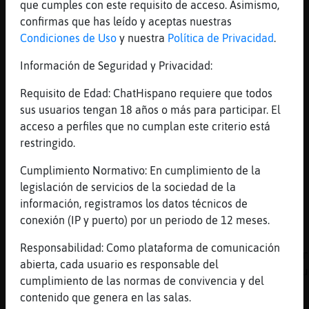
que cumples con este requisito de acceso. Asimismo,
[00:42]
Gallina\Verde
confirmas que has leído y aceptas nuestras
qué te ha pasao?
Condiciones de Uso
y nuestra
Política de Privacidad
.
[00:42]
Rana-Sensible
No sé, historias mías... Sin más
Información de Seguridad y Privacidad:
[00:42]
Gallina\Verde
Requisito de Edad: ChatHispano requiere que todos
Rana-Sensible: ainss, no me dejes así
sus usuarios tengan 18 años o más para participar. El
[00:42]
Rana-Sensible
acceso a perfiles que no cumplan este criterio está
No sabía que surfeabas
restringido.
[00:42]
Gallina\Verde
Cumplimiento Normativo: En cumplimiento de la
hay algo que pueda hacer?
legislación de servicios de la sociedad de la
[00:42]
Rana-Sensible
información, registramos los datos técnicos de
No no, tranquilo
conexión (IP y puerto) por un periodo de 12 meses.
[00:43]
Gallina\Verde
Responsabilidad: Como plataforma de comunicación
Rana-Sensible: pues sí, en realidad bodyboar
abierta, cada usuario es responsable del
Es como el surf, pero con una tabla más pequ
cumplimiento de las normas de convivencia y del
[00:43]
Rana-Sensible
contenido que genera en las salas.