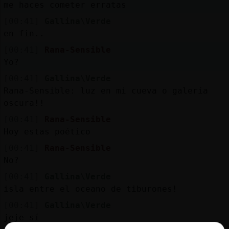
me haces cometer erratas
[00:41]
Gallina\Verde
en fin..
[00:41]
Rana-Sensible
Yo?
[00:41]
Gallina\Verde
Rana-Sensible: luz en mi cueva o galería
oscura!!
[00:41]
Rana-Sensible
Hoy estas poético
[00:41]
Rana-Sensible
No?
[00:41]
Gallina\Verde
isla entre el oceano de tiburones!
[00:41]
Gallina\Verde
jeje sí