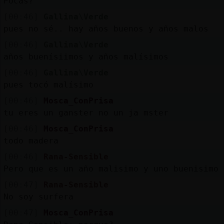
Pocas?
[00:46]
Gallina\Verde
pues no sé.. hay años buenos y años malos
[00:46]
Gallina\Verde
años buenísiimos y años malísimos
[00:46]
Gallina\Verde
pues tocó malísimo
[00:46]
Mosca_ConPrisa
tu eres un ganster no un ja mster
[00:46]
Mosca_ConPrisa
todo madera
[00:46]
Rana-Sensible
Pero que es un año malisimo y uno buenisimo
[00:47]
Rana-Sensible
No soy surfera
[00:47]
Mosca_ConPrisa