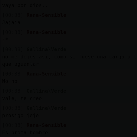
vaya por dios..
[00:38]
Rana-Sensible
Jajaja
[00:38]
Rana-Sensible
:*
[00:38]
Gallina\Verde
no me dejes así, como si fuese una carga a l
que aguantar
[00:38]
Rana-Sensible
No no
[00:38]
Gallina\Verde
vale, te creo
[00:38]
Gallina\Verde
prosigo jeje
[00:38]
Rana-Sensible
Es broma hombre