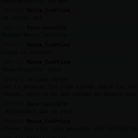
Rana-Sensible: porque?
[00:47]
Mosca_ConPrisa
no sufres no?
[00:47]
Rana-Sensible
Buenas Mosca_ConPrisa
[00:47]
Mosca_ConPrisa
ningu en absolut
[00:47]
Mosca_ConPrisa
Rana-Sensible: hola
[00:47]
Gallina\Verde
por lo general las olas vienen sobre las mis
fechas, pero no es que vengan de manera exac
[00:47]
Rana-Sensible
_UlyssesBcn que te pasa
[00:47]
Mosca_ConPrisa
vienen los olas como mareados no? Gallina\Ve