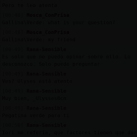
Pero te leo atenta
[00:48]
Mosca_ConPrisa
Gallina\Verde: what is your question?
[00:48]
Mosca_ConPrisa
Gallina\Verde: my friend
[00:49]
Rana-Sensible
Es solo que no puedo opinar sobre ello. Lo
desconozco. Solo puedo preguntar
[00:49]
Rana-Sensible
Ves? Ulyses está atento
[00:49]
Rana-Sensible
Muy bien, _UlyssesBcn
[00:49]
Rana-Sensible
Pegatina verde para ti
[00:50]
Rana-Sensible
Iori me refería, que factores tienen que dar