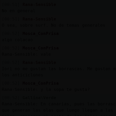
[00:51]
Rana-Sensible
No en general
[00:51]
Rana-Sensible
O sea, sobre surf. No de temas generales
[00:52]
Mosca_ConPrisa
algo colacao
[00:52]
Mosca_ConPrisa
Rana-Sensible: vale
[00:52]
Rana-Sensible
Iori no me gustan las borrascas. Me gustan m
los anticiclones
[00:52]
Mosca_ConPrisa
Rana-Sensible: y la sopa te gusta?
[00:52]
Gallina\Verde
Rana-Sensible: En canarias, pues las borrasc
que generan las olas que luego llegan a las