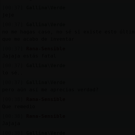
[00:37]
Gallina\Verde
jeje
[00:37]
Gallina\Verde
no me hagas caso, no sé si existe esto últim
que me acabo de inventar
[00:37]
Rana-Sensible
Jajaja estás fatal
[00:37]
Gallina\Verde
lo sé..
[00:37]
Gallina\Verde
pero aún así me aprecias verdad?
[00:38]
Rana-Sensible
Que remedio
[00:38]
Rana-Sensible
Jajaja
[00:38]
Gallina\Verde