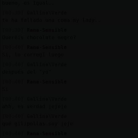
bueno, es igual..
[00:39]
Gallina\Verde
te ha faltado una coma my lady..
[00:39]
Rana-Sensible
Queréis chocolate negro?
[00:40]
Rana-Sensible
Si, lo corregí luego
[00:40]
Gallina\Verde
después del "yo"
[00:40]
Rana-Sensible
Si
[00:40]
Gallina\Verde
ahh, es verdad jejeje
[00:40]
Gallina\Verde
qué gilipollas soy jeje
[00:40]
Rana-Sensible