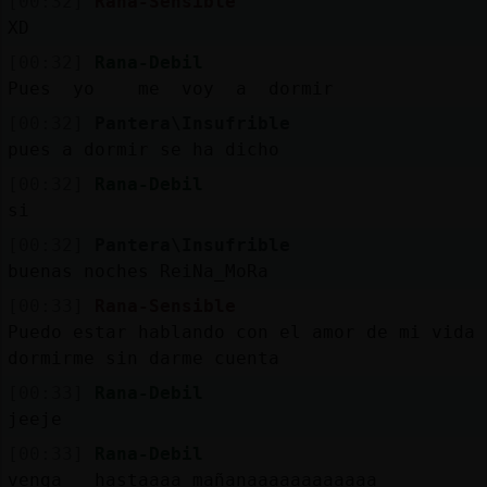
[00:32]
Rana-Sensible
XD
[00:32]
Rana-Debil
Pues yo me voy a dormir
[00:32]
Pantera\Insufrible
pues a dormir se ha dicho
[00:32]
Rana-Debil
si
[00:32]
Pantera\Insufrible
buenas noches ReiNa_MoRa
[00:33]
Rana-Sensible
Puedo estar hablando con el amor de mi vida 
dormirme sin darme cuenta
[00:33]
Rana-Debil
jeeje
[00:33]
Rana-Debil
venga hastaaaa mañanaaaaaaaaaaaa