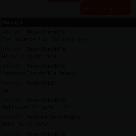
Historia siguiente
R
e
se
rva
r
lia
Mensaje
a
s
[00:28]
Rana-Sensible
Eso hacemos los 400 usuarios
[00:28]
Rana-Sensible
A
ctu
a
liza
r
n
tra
se
ñ
a
Mirar y aburrirnos
co
[00:28]
Rana-Sensible
Pantera\Insufrible buenas
[00:29]
Rana-Debil
A
ctu
a
liza
r
virtu
a
ya
IP
[00:29]
Rana-Sensible
l
Bellacosa mi gata :***
[00:29]
Pantera\Insufrible
Hola ReiNa_MoRa
M
is
lo
g
[00:29]
Rana-Sensible