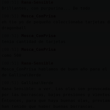
[00:51]
Rana-Sensible
Brillantes, con purpurina... De todo
[00:51]
Mosca_ConPrisa
eh tio yo de pequeño coleccionaba tarjetas d
dragonball
[00:51]
Mosca_ConPrisa
tenia cantidad de tarjetas
[00:51]
Mosca_ConPrisa
como 500
[00:51]
Rana-Sensible
Mosca_ConPrisa hablamos de buen año para el 
de Gallina\Verde
[00:51]
Gallina\Verde
Rana-Sensible: a ver. Las olas son provocada
por las borrascas, bajas presiones y vientos
Ëntonces, para que haya buenas olas, previam
han tenido que haber buenas borrascas.