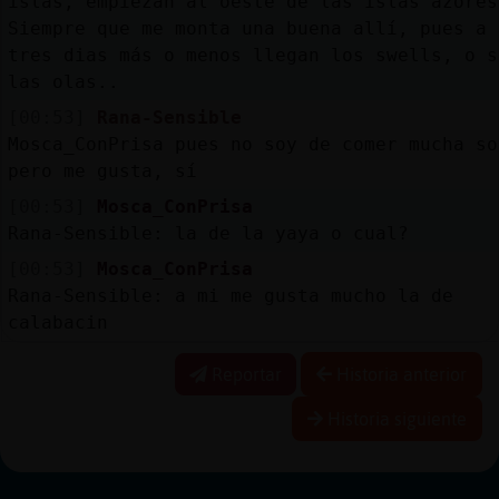
islas, empiezan al oeste de las islas azores
Siempre que me monta una buena allí, pues a 
tres dias más o menos llegan los swells, o s
las olas..
[00:53]
Rana-Sensible
Mosca_ConPrisa pues no soy de comer mucha so
pero me gusta, sí
[00:53]
Mosca_ConPrisa
Rana-Sensible: la de la yaya o cual?
[00:53]
Mosca_ConPrisa
Rana-Sensible: a mi me gusta mucho la de
calabacin
Reportar
Historia anterior
Historia siguiente