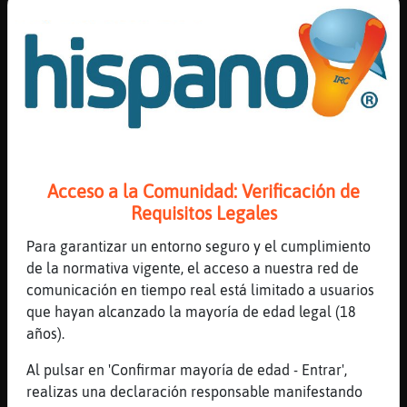
[00:41]
Rana-Sensible
Yo melancolica, no vamos al mismo son
[00:41]
Gallina\Verde
es que he pillao muy buenas olas
[00:42]
Gallina\Verde
y estoy feliz como un a perdiz!
[00:42]
Rana-Sensible
Surfeaste?
Acceso a la Comunidad: Verificación de
Requisitos Legales
[00:42]
Gallina\Verde
chí
Para garantizar un entorno seguro y el cumplimiento
[00:42]
Rana-Sensible
de la normativa vigente, el acceso a nuestra red de
Que bien!
comunicación en tiempo real está limitado a usuarios
que hayan alcanzado la mayoría de edad legal (18
[00:42]
Gallina\Verde
años).
melancólica por qué?
[00:42]
Rana-Sensible
Al pulsar en 'Confirmar mayoría de edad - Entrar',
Me alegro mucho
realizas una declaración responsable manifestando