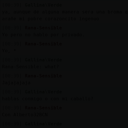
[00:39]
Gallina\Verde
ya, aunque de alguna manera sera una broma q
arañe mi pobre corazoncito ingenuo
[00:39]
Rana-Sensible
Yo pero no hablo por privado.
[00:39]
Rana-Sensible
Yo, *
[00:39]
Gallina\Verde
Rana-Sensible: what?
[00:39]
Rana-Sensible
Jajajajaja
[00:39]
Gallina\Verde
hablas conmigo o con mi caballo?
[00:39]
Rana-Sensible
Con Alberto32BCN
[00:39]
Gallina\Verde