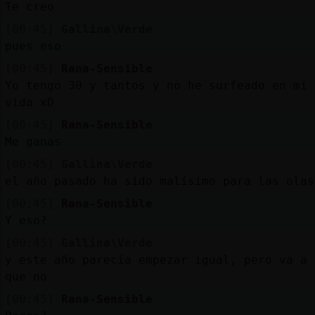
Te creo
[00:45]
Gallina\Verde
pues eso
[00:45]
Rana-Sensible
Yo tengo 30 y tantos y no he surfeado en mi 
vida xD
[00:45]
Rana-Sensible
Me ganas
[00:45]
Gallina\Verde
el año pasado ha sido malísimo para las olas
[00:45]
Rana-Sensible
Y eso?
[00:45]
Gallina\Verde
y este año parecía empezar igual, pero va a 
que no
[00:45]
Rana-Sensible