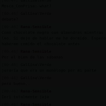
[00:47]
Gallina\Verde
Mosca_ConPrisa: what?
[00:48]
Gallina\Verde
debate?
[00:48]
Rana-Sensible
Como chocolate negro con almendras mientras 
leo. Si dejo de hablar me he dormido. Espero
haberme comido el chocolate antes
[00:48]
Rana-Sensible
Por el bien de las sábanas
[00:48]
Gallina\Verde
juraría que era un monólogo por mi parte
[00:48]
Gallina\Verde
pero bueno..
[00:48]
Rana-Sensible
Iori totalmente jaja
[00:48]
Rana-Sensible