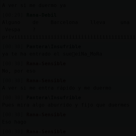
b
s
A ver si me duermo ya
[00:29]
Rana-Debil
Alguno de Barcelona lleva un
M
is
ro
Vespa ?
fo
s
priviiiiiiiiiiiiiiiiiiiiiiiiiiiiiiiiiiiiiiii
[00:30]
Pantera\Insufrible
ya te ha entrado el sue񯠒eiNa_MoRa
R
e
g
istra
r
n
n
a
[00:30]
Rana-Sensible
u
No, por eso
ca
l
[00:30]
Rana-Sensible
A ver si me entra rápido y me duermo
[00:30]
Pantera\Insufrible
M
á
s
e
stio
n
e
Pues mira algo aburrido y fijo que duermes
g
s
[00:30]
Rana-Sensible
Eso hago
[00:30]
Rana-Sensible