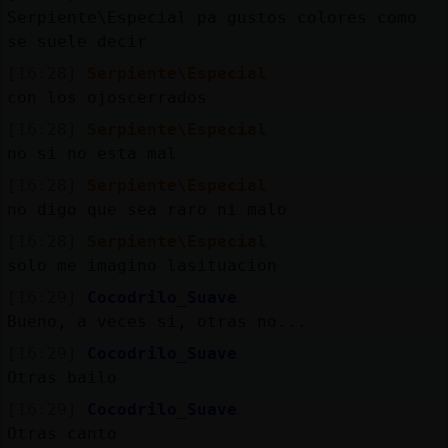
Mis
Serpiente\Especial pa gustos colores como
blogs
se suele decir
[16:28]
Serpiente\Especial
con los ojoscerrados
Mis
[16:28]
Serpiente\Especial
foros
no si no esta mal
[16:28]
Serpiente\Especial
no digo que sea raro ni malo
Registr
[16:28]
Serpiente\Especial
un
solo me imagino lasituacion
canal
[16:29]
Cocodrilo_Suave
Bueno, a veces si, otras no...
[16:29]
Cocodrilo_Suave
Otras bailo
Más
gestion
[16:29]
Cocodrilo_Suave
Otras canto