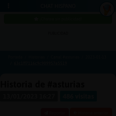
CHAT HISPANO
¡Chatea sin publicidad!
PUBLICIDAD
Iniciar
sesión
Portada
Historias
Canal #asturias
2023-01-13
63c1ff7116c9c909957e5519
¡Chatea
sin
publici
Historia de #asturias
13/01/2023 16:27
486 visitas
Crear
una
Reportar
Historia anterior
cuenta