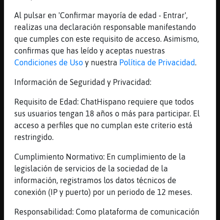
Tensión
Al pulsar en 'Confirmar mayoría de edad - Entrar',
[16:32]
Serpiente\Especial
realizas una declaración responsable manifestando
estas tensa?
que cumples con este requisito de acceso. Asimismo,
[16:32]
Cocodrilo_Suave
confirmas que has leído y aceptas nuestras
No no
Condiciones de Uso
y nuestra
Política de Privacidad
.
[16:32]
Serpiente\Especial
Información de Seguridad y Privacidad:
joer
[16:32]
Cocodrilo_Suave
Requisito de Edad: ChatHispano requiere que todos
Y tú?
sus usuarios tengan 18 años o más para participar. El
acceso a perfiles que no cumplan este criterio está
[16:32]
Cocodrilo_Suave
restringido.
La música
[16:32]
Serpiente\Especial
Cumplimiento Normativo: En cumplimiento de la
para nada
legislación de servicios de la sociedad de la
información, registramos los datos técnicos de
[16:32]
Cocodrilo_Suave
conexión (IP y puerto) por un periodo de 12 meses.
Relax
[16:32]
Cocodrilo_Suave
Responsabilidad: Como plataforma de comunicación