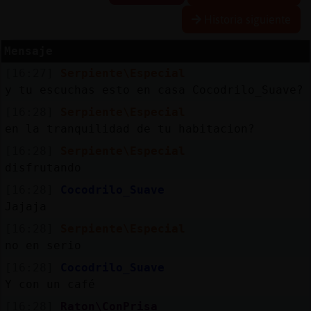
Historia siguiente
Mensaje
Reserva
[16:27]
Serpiente\Especial
alias
y tu escuchas esto en casa Cocodrilo_Suave?
[16:28]
Serpiente\Especial
en la tranquilidad de tu habitacion?
Actuali
[16:28]
Serpiente\Especial
contras
disfrutando
[16:28]
Cocodrilo_Suave
Jajaja
Actuali
[16:28]
Serpiente\Especial
IP
no en serio
virtual
[16:28]
Cocodrilo_Suave
Y con un café
[16:28]
Raton\ConPrisa