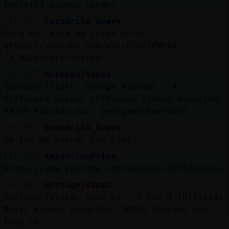
Infiel51 buenas tardes
[16:35]
Cocodrilo_Suave
Para mi, esta es relax total...
https://youtube.com/watch?v=IPWHkK-
_a_A&feature=shares
[16:35]
Hormiga}Rapaz
YouTube Titulo: George Michael - A
Different Corner (Official Video) Duración:
4M33S Enviado por: georgemichaelVEVO
[16:36]
Cocodrilo_Suave
De las de cerrar los ojos...
[16:36]
Raton\ConPrisa
https://www.youtube.com/watch?v=eUSkZCoGalo
[16:36]
Hormiga}Rapaz
YouTube Titulo: Tove Lo - 2 Die 4 (Official
Music Video) Duración: 3M23S Enviado por:
Tove Lo