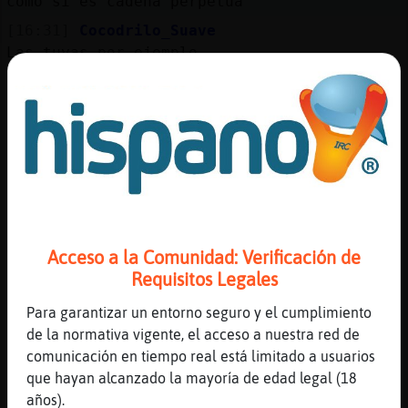
como si es cadena perpetua
[16:31]
Cocodrilo_Suave
Las tuyas por ejemplo
[16:31]
Serpiente\Especial
ya soy feliz
[16:31]
Serpiente\Especial
que cancion te recuerda hoy
[16:31]
Serpiente\Especial
carmina burana?
[16:31]
Cocodrilo_Suave
Acceso a la Comunidad: Verificación de
Viernes 13
Requisitos Legales
[16:31]
Cocodrilo_Suave
Fuego
Para garantizar un entorno seguro y el cumplimiento
de la normativa vigente, el acceso a nuestra red de
[16:32]
Serpiente\Especial
comunicación en tiempo real está limitado a usuarios
vikingos
que hayan alcanzado la mayoría de edad legal (18
[16:32]
Cocodrilo_Suave
años).