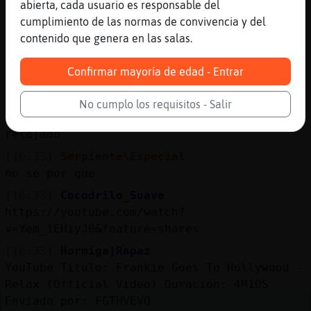
Por ejemplo...
abierta, cada usuario es responsable del
cumplimiento de las normas de convivencia y del
[16:32]
Serpiente\Especial
contenido que genera en las salas.
hoy....especialmente me siento....como
decirlo....especialmente libre
Confirmar mayoría de edad - Entrar
[16:32]
Serpiente\Especial
evadido
No cumplo los requisitos - Salir
[16:33]
Serpiente\Especial
relajado
[16:33]
Serpiente\Especial
no se por que
[16:33]
Cocodrilo_Suave
https://youtube.com/watch?
v=Yem_iEHiyJ0&feature=shares
[16:33]
Hormiga}Rapaz
YouTube Titulo: Frankie Goes To Hollywood -
Relax (Official Video) Duración: 4M10S
Enviado por: FGTHVEVO