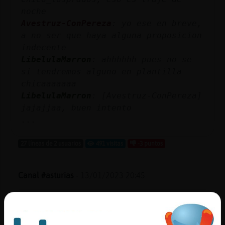
noche
Avestruz-ConPereza
: yo ese en breve,
a no ser que haya alguna proposicion
indecente
LibelulaMarron
: ahhhhhh pues no se
si tendremos alguno en plantilla
chicaaaaaaa
LibelulaMarron
: [Avestruz-ConPereza]
jajajjaa, buen intento
...
27 líneas de 2 usuarios
491 visitas
-3 puntos
Canal #asturias
-
13/01/2023 20:45
PezRapaz
: dios, qu頡scazo,,,
Cobaya\Fugaz
: jajajajajaja