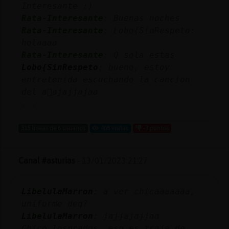
Interesante :)
Rata-Interesante
: Buenas noches
Rata-Interesante
: Lobo{SinRespeto:
holaaaa
Rata-Interesante
: Q sola estas
Lobo{SinRespeto
: bueno, estoy
entretenida escuchando la cancion
del a񯠪ajajjajaa
...
315 líneas de 6 usuarios
408 visitas
-3 puntos
Canal #asturias
-
13/01/2023 21:27
LibelulaMarron
: a ver chicaaaaaaa,
uniforme deq?
LibelulaMarron
: jajjajajjaa
Chico_losprados, eso es traje de