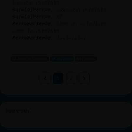
tuuuuuu.uuuhhhhh
Bufalo{Marron
: uuuuuuuh ahhhhhhh
Bufalo{Marron
: xD
PerroPaciente
: Como un asturiano
como tuuuuhhhhhh
PerroPaciente
: Jaajajajaj
...
52 líneas de 5 usuarios
463 visitas
0 puntos
1
2
PUBLICIDAD