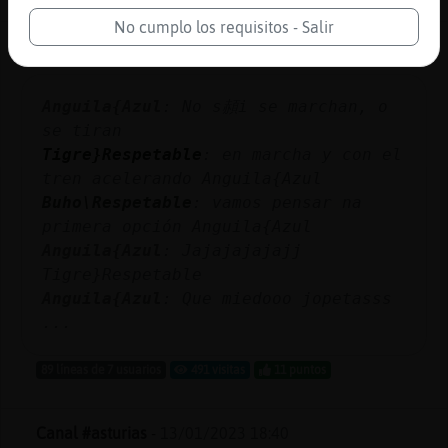
No cumplo los requisitos - Salir
Canal #asturias
-
13/01/2023 19:18
Anguila{Azul
: No s頳i se marchan, o
se tiran
Tigre}Respetable
: en marcha y con el
tren acelerando Anguila{Azul
Buho\Respetable
: vamos pensar na
primera opción Anguila{Azul
Anguila{Azul
: Jajajajajajj
Tigre}Respetable
Anguila{Azul
: Que miedooo jopetasss
...
89 líneas de 7 usuarios
491 visitas
11 puntos
Canal #asturias
-
13/01/2023 18:40