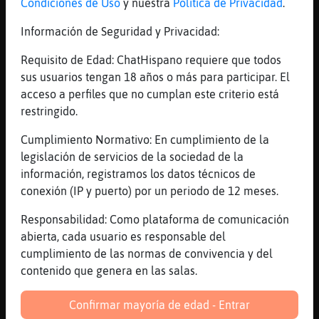
Condiciones de Uso
y nuestra
Política de Privacidad
.
cosas m᳠raras
Información de Seguridad y Privacidad:
...
Requisito de Edad: ChatHispano requiere que todos
109 líneas de 6 usuarios
464 visitas
-9 puntos
sus usuarios tengan 18 años o más para participar. El
acceso a perfiles que no cumplan este criterio está
Canal #asturias
-
13/01/2023 19:39
restringido.
Cumplimiento Normativo: En cumplimiento de la
Rinoceronte_Interesante
: Las Chicas
legislación de servicios de la sociedad de la
de Oro
información, registramos los datos técnicos de
Rana}Feliz
: que pasa
conexión (IP y puerto) por un periodo de 12 meses.
Rana}Feliz
: a las chicas
Responsabilidad: Como plataforma de comunicación
Rinoceronte_Interesante
: Rana}Feliz
abierta, cada usuario es responsable del
qué horóscopo eres?
cumplimiento de las normas de convivencia y del
Rana}Feliz
: Leo
contenido que genera en las salas.
...
Confirmar mayoría de edad - Entrar
45 líneas de 6 usuarios
443 visitas
-3 puntos