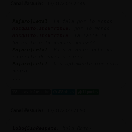
Mis
Canal #asturias
-
13/01/2023 22:46
blogs
Pajaro}Letal
: La fala por lo menos
Mosquito\Insufrible
: por lo menos
Mosquito\Insufrible
: la salsa la
Mis
haces tu o la añades hecha??
foros
Pajaro}Letal
: Pues a veces echo un
chorrito de soja o curry
Pajaro}Letal
: O simplemente pimienta
Registr
negra
un
...
canal
135 líneas de 6 usuarios
438 visitas
11 puntos
Canal #asturias
-
13/01/2023 21:50
Más
gestion
Lobo{SinRespeto
: hola Rata-