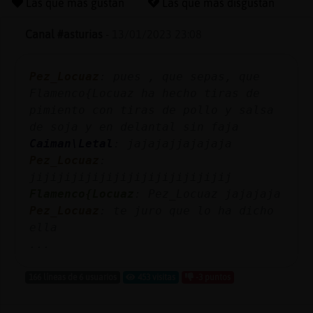
Las que más gustan
Las que más disgustan
Canal #asturias
-
13/01/2023 23:08
Reserva
Pez_Locuaz
: pues , que sepas, que
alias
Flamenco{Locuaz ha hecho tiras de
pimiento con tiras de pollo y salsa
de soja y en delantal sin faja
Actuali
Caiman\Letal
: jajajajjajajaja
contras
Pez_Locuaz
:
jijijijijijijijijijijijijijij
Flamenco{Locuaz
: Pez_Locuaz jajajaja
Pez_Locuaz
: te juro que lo ha dicho
Actuali
ella
IP
...
virtual
166 líneas de 6 usuarios
453 visitas
-3 puntos