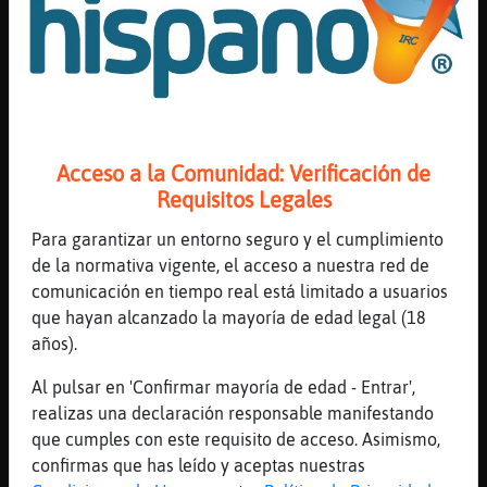
MoscaConBravura
: o_O
Cobaya\Fugaz
: las filias son muy
varias
PezRapaz
: ACTION silba y mira al
techo
...
Acceso a la Comunidad: Verificación de
24 líneas de 3 usuarios
417 visitas
1 puntos
Requisitos Legales
Para garantizar un entorno seguro y el cumplimiento
Canal #asturias
-
13/01/2023 20:08
de la normativa vigente, el acceso a nuestra red de
comunicación en tiempo real está limitado a usuarios
que hayan alcanzado la mayoría de edad legal (18
Hormiga{Locuaz
: buenas tardes
años).
RinocerontePaciente
:
[Hormiga{Locuaz] buenas sean se񯲩ta
Al pulsar en 'Confirmar mayoría de edad - Entrar',
Hormiga{Locuaz
: hola
realizas una declaración responsable manifestando
RinocerontePaciente
que cumples con este requisito de acceso. Asimismo,
Hormiga{Locuaz
: hola QuieroChat1789
confirmas que has leído y aceptas nuestras
Hormiga{Locuaz
: cada vez busc an