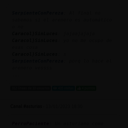
SerpienteConPereza
: Al final no
sabemos si el arenero es automático
o no
Caracol}SinLuces
: jajaajajaja
Caracol}SinLuces
: yo no me ocupo de
esas cosa
Caracol}SinLuces
: s
SerpienteConPereza
: porq lo hace el
arenero vessss
...
312 líneas de 10 usuarios
435 visitas
4 puntos
Canal #asturias
-
13/01/2023 18:30
PerroPaciente
: Un asturiano como