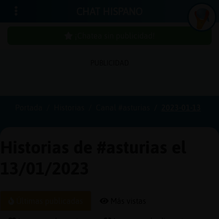
CHAT HISPANO
¡Chatea sin publicidad!
PUBLICIDAD
Iniciar
sesión
Portada
Historias
Canal #asturias
2023-01-13
¡Chatea
sin
Historias de #asturias el
publici
13/01/2023
Crear
Últimas publicadas
Más vistas
una
cuenta