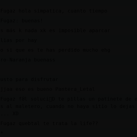
}Fugaz hola simpatica, cuanto tiempo
}Fugaz: buenas!
es más k nada xk es imposible aparcar
 lias por hay
to si que es te has perdido mucho ehg
aro-Naranja buenass
y
justo para disfrutar
ajjaa eso es bueno Pantera_Letal
}Fugaz fᣩl soluci󮠘D te pillas un patinete de 
es al maletero, cuando no haya sitio lo dejas
.... XD
}Fugaz quebtal te trata la life??
a*