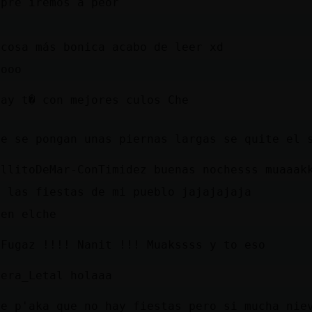
mpre iremos a peor
 cosa más bonica acabo de leer xd
looo
hay t� con mejores culos Che
de se pongan unas piernas largas se quite el 
allitoDeMar-ConTimidez buenas nochesss muaaak
o las fiestas de mi pueblo jajajajaja
 en elche
}Fugaz !!!! Nanit !!! Muakssss y to eso
tera_Letal holaaa
te p'aka que no hay fiestas pero si mucha nie