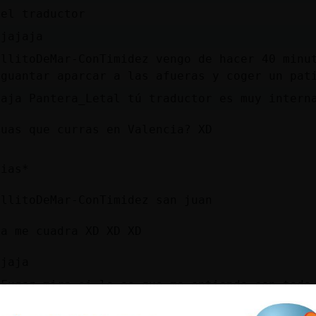
 el traductor
ajajaja
allitoDeMar-ConTimidez vengo de hacer 40 minu
aguantar aparcar a las afueras y coger un pat
jaja Pantera_Letal tú traductor es muy intern
tuas que curras en Valencia? XD
tias*
allitoDeMar-ConTimidez san juan
ra me cuadra XD XD XD
ajaja
}Fugaz mira si lo es que me entiendo con todo
que menos me apetece es pasar frío con un pat