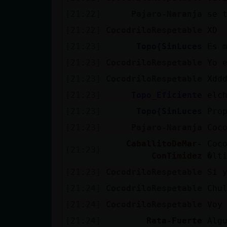
[21:22]
Pajaro-Naranja
se 
[21:22]
CocodriloRespetable
XD
[21:23]
Topo{SinLuces
Es 
[21:23]
CocodriloRespetable
Yo 
[21:23]
CocodriloRespetable
Xdd
[21:23]
Topo_Eficiente
elc
[21:23]
Topo{SinLuces
Pro
[21:23]
Pajaro-Naranja
Coc
CaballitoDeMar-
Coc
[21:23]
ConTimidez
�lt
[21:23]
CocodriloRespetable
Si 
[21:24]
CocodriloRespetable
Chu
[21:24]
CocodriloRespetable
Voy
[21:24]
Rata-Fuerte
Alg