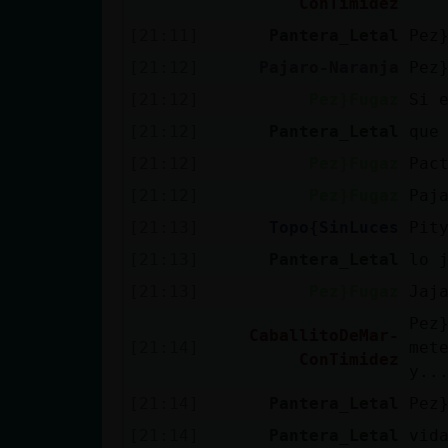
ConTimidez
Mis blogs
[21:11]
Pantera_Letal
Pez
[21:12]
Pajaro-Naranja
Pez
Mis foros
[21:12]
Pez}Fugaz
Si 
[21:12]
Pantera_Letal
que
[21:12]
Pez}Fugaz
Pac
Registrar
[21:12]
Pez}Fugaz
Paj
un canal
[21:13]
Topo{SinLuces
Pit
[21:13]
Pantera_Letal
lo 
[21:13]
Pez}Fugaz
Jaj
Más
Pez
gestiones
CaballitoDeMar-
[21:14]
met
ConTimidez
y..
[21:14]
Pantera_Letal
Pez
[21:14]
Pantera_Letal
vid