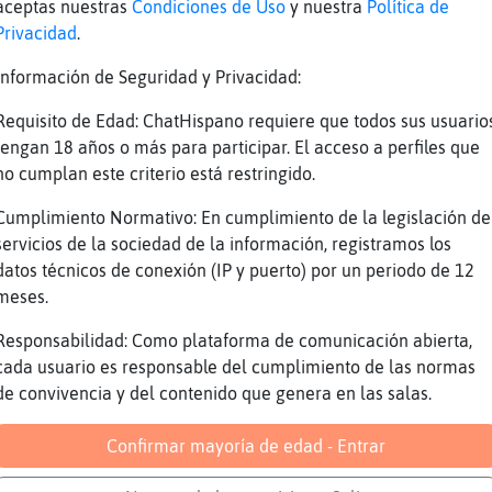
}Fugaz claro... me abrazas para combatir el f
aceptas nuestras
Condiciones de Uso
y nuestra
Política de
Privacidad
.
a todo mirado ya
ajajaja
Información de Seguridad y Privacidad:
o que es la media fiesta y no te ido a ver lo
Requisito de Edad: ChatHispano requiere que todos sus usuario
 tarde y hace un frío de cojo....
tengan 18 años o más para participar. El acceso a perfiles que
comparas con quedar conmigo a ver disparos ra
no cumplan este criterio está restringido.
reíble
Cumplimiento Normativo: En cumplimiento de la legislación de
servicios de la sociedad de la información, registramos los
datos técnicos de conexión (IP y puerto) por un periodo de 12
anca ese patinete anda
meses.
aja Pantera_Letal ya sabes que como yo no hay
Responsabilidad: Como plataforma de comunicación abierta,
 única hasta en eso
cada usuario es responsable del cumplimiento de las normas
ajajajaja
de convivencia y del contenido que genera en las salas.
epo yo
Confirmar mayoría de edad - Entrar
}Fugaz pero tienes mucha cola tras de ti
nas noches