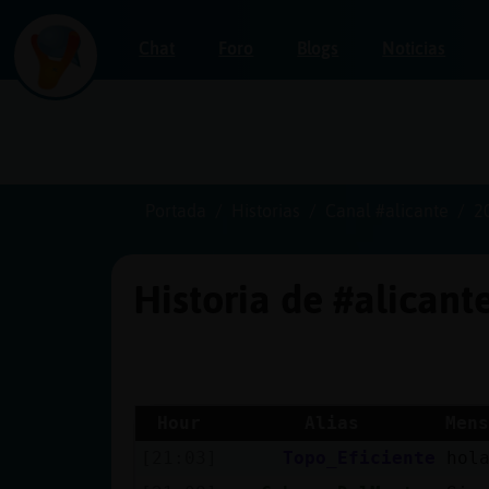
Chat
Foro
Blogs
Noticias
Iniciar
sesión
Portada
Historias
Canal #alicante
2
Historia de #alicant
¡Chatea
sin
publicidad!
Hour
Alias
Mens
[21:03]
Topo_Eficiente
hol
Crear
una