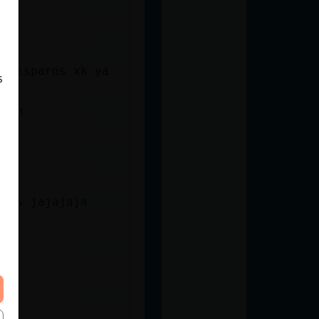
río
s disparos xk ya
s
mdon
 más jajajaja