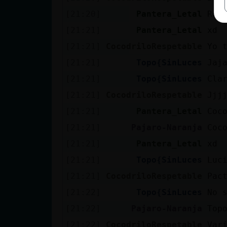
[21:20]
Pantera_Letal
Rel
[21:21]
Pantera_Letal
xd
[21:21]
CocodriloRespetable
Yo 
[21:21]
Topo{SinLuces
Jaj
[21:21]
Topo{SinLuces
Cla
[21:21]
CocodriloRespetable
Jjj
[21:21]
Pantera_Letal
Coc
[21:21]
Pajaro-Naranja
Coc
[21:21]
Pantera_Letal
xd
[21:21]
Topo{SinLuces
Luc
[21:21]
CocodriloRespetable
Pac
[21:22]
Topo{SinLuces
No 
[21:22]
Pajaro-Naranja
Top
[21:22]
CocodriloRespetable
Var