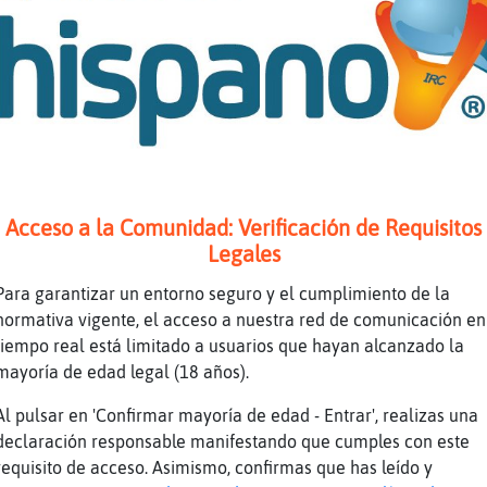
horas currando
jajaja Pantera_Letal eso es bueno jajajaja
he
pensaba que me habias abandonado del todo Pan
ada jajajajaja
}Fugaz tienes planes para hoy?
a por mi en el patinete
Acceso a la Comunidad: Verificación de Requisitos
 vamos por hay
Legales
????
Para garantizar un entorno seguro y el cumplimiento de la
jajaja Pantera_Letal suena romántico ehh
normativa vigente, el acceso a nuestra red de comunicación en
tiempo real está limitado a usuarios que hayan alcanzado la
aya_DelMonton ahora
mayoría de edad legal (18 años).
nes hoy??
Al pulsar en 'Confirmar mayoría de edad - Entrar', realizas una
recojo en patinete jajajajaja
declaración responsable manifestando que cumples con este
 hoy
requisito de acceso. Asimismo, confirmas que has leído y