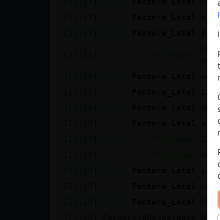
[21:17]
Pantera_Letal
Pez
[21:17]
Pantera_Letal
est
[21:17]
Pantera_Letal
jaj
Cóm
[21:18]
Pez}Fugaz
era
[21:18]
Pantera_Letal
me 
[21:18]
Pantera_Letal
inc
[21:18]
Pantera_Letal
xD
[21:18]
Pantera_Letal
arr
[21:19]
Pez}Fugaz
Jaj
[21:19]
Pez}Fugaz
Soy
[21:19]
Pantera_Letal
jaj
[21:19]
Pantera_Letal
los
[21:20]
Pantera_Letal
Pez
[21:20]
CocodriloRespetable
Bue