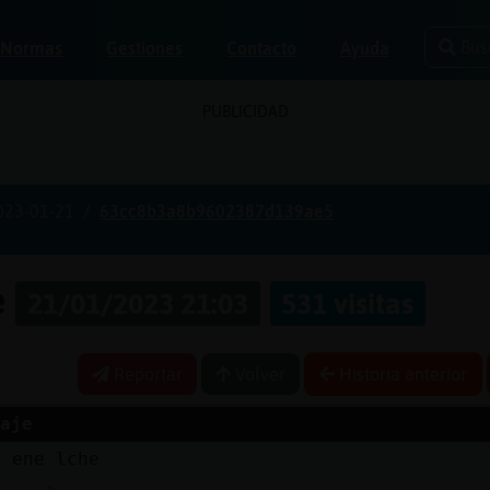
Bus
Normas
Gestiones
Contacto
Ayuda
PUBLICIDAD
023-01-21
63cc8b3a8b9602387d139ae5
e
21/01/2023 21:03
531 visitas
Reportar
Volver
Historia anterior
aje
a ene lche