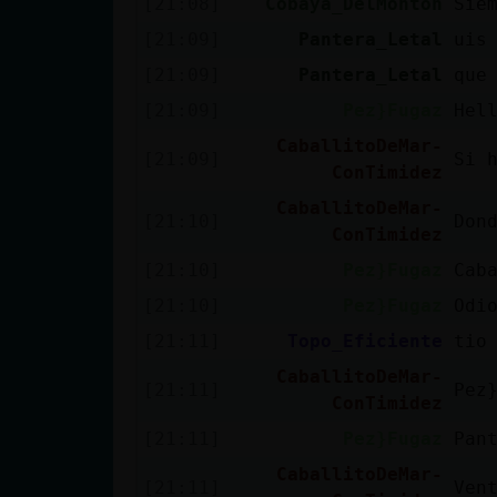
[21:08]
Cobaya_DelMonton
Sie
cuenta
[21:09]
Pantera_Letal
uis
[21:09]
Pantera_Letal
que
[21:09]
Pez}Fugaz
Hel
Reservar
CaballitoDeMar-
alias
[21:09]
Si 
ConTimidez
CaballitoDeMar-
[21:10]
Don
ConTimidez
Actualizar
[21:10]
Pez}Fugaz
Cab
contraseña
[21:10]
Pez}Fugaz
Odi
[21:11]
Topo_Eficiente
tio
CaballitoDeMar-
Actualizar
[21:11]
Pez
ConTimidez
IP virtual
[21:11]
Pez}Fugaz
Pan
CaballitoDeMar-
[21:11]
Ven