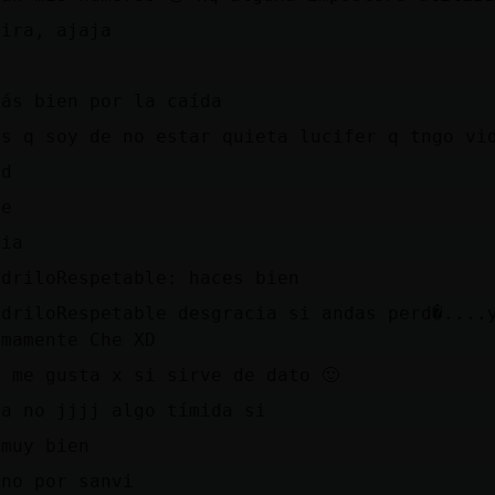
tira, ajaja
más bien por la caída
es q soy de no estar quieta lucifer q tngo vi
dd
he
pia
odriloRespetable: haces bien
odriloRespetable desgracia si andas perd�....
imamente Che XD
y me gusta x si sirve de dato 🙂
la no jjjj algo tímida si
 muy bien
uno por sanvi