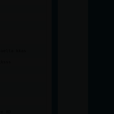
suelta kkas
kksss
ve XD