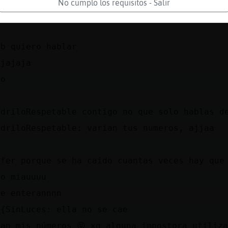
No cumplo los requisitos - Salir
lenito38 de que quieres hablar cosa guapa
tb quiero hablar
ajajaja
ro
j
odriloRespetable contigo no que solo hablas d
odriloRespetable: varian tus numeros, ajjaa
ifer porque se ha caído cuantas veces hay que
to miauuuu
se enterannnn
o{SinLuces: ella no se cae
ían mis números 😜 xq alguna impostora utiliz