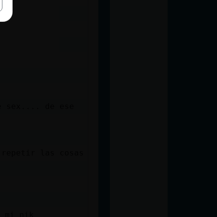
e sex.... de ese
 repetir las cosas
a mi nik