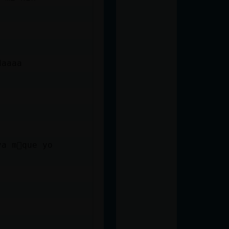
daaaa
ya m᳠que yo