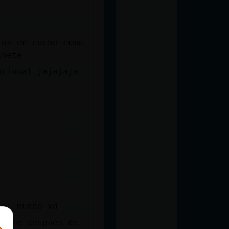
tos en coche como
inete
acional jajajaja
 el mundo xd
inete después de