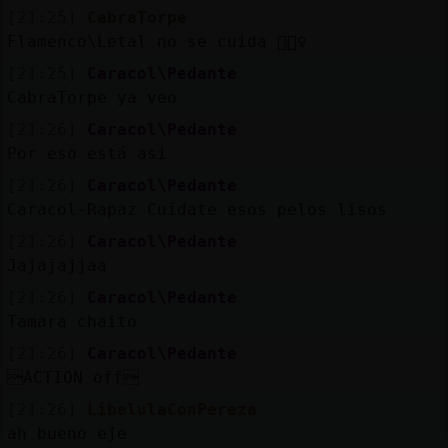
[21:25]
CabraTorpe
Flamenco\Letal no se cuida 🤦🏻‍♀️
[21:25]
Caracol\Pedante
CabraTorpe ya veo
[21:26]
Caracol\Pedante
Por eso está asi
[21:26]
Caracol\Pedante
Caracol-Rapaz Cuídate esos pelos lisos
[21:26]
Caracol\Pedante
Jajajajjaa
[21:26]
Caracol\Pedante
Tamara chaito
[21:26]
Caracol\Pedante
ACTION off
[21:26]
LibelulaConPereza
ah bueno eje