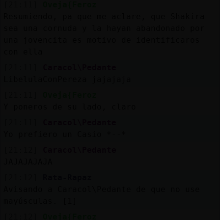
[21:11]
Oveja{Feroz
Resumiendo, pa que me aclare, que Shakira
sea una cornuda y la hayan abandonado por
una jovencita es motivo de identificaros
con ella
[21:11]
Caracol\Pedante
LibelulaConPereza jajajaja
[21:11]
Oveja{Feroz
Y poneros de su lado, claro
[21:11]
Caracol\Pedante
Yo prefiero un Casio *--*
[21:12]
Caracol\Pedante
JAJAJAJAJA
[21:12]
Rata-Rapaz
Avisando a Caracol\Pedante de que no use
mayúsculas. [1]
[21:12]
Oveja{Feroz