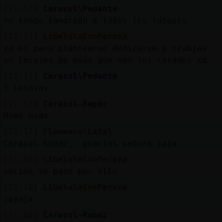
[21:17]
Caracol\Pedante
Yo tengo ignorado a todos los latosos
[21:17]
LibelulaConPereza
ya es para plantearse dedicarse a trabjas
en locales de esos que van los casados xd
[21:17]
Caracol\Pedante
Y latosas
[21:17]
Caracol-Rapaz
Home made
[21:17]
Flamenco\Letal
Caracol-Rapaz, gracias señora jaja
[21:18]
LibelulaConPereza
encima te pgan por ello
[21:18]
LibelulaConPereza
jajaja
[21:18]
Caracol-Rapaz