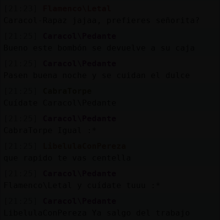
[21:23]
Flamenco\Letal
Caracol-Rapaz jajaa, prefieres señorita?
[21:25]
Caracol\Pedante
Bueno este bombón se devuelve a su caja
[21:25]
Caracol\Pedante
Pasen buena noche y se cuidan el dulce
[21:25]
CabraTorpe
Cuídate Caracol\Pedante
[21:25]
Caracol\Pedante
CabraTorpe Igual :*
[21:25]
LibelulaConPereza
que rapido te vas centella
[21:25]
Caracol\Pedante
Flamenco\Letal y cuídate tuuu :*
[21:25]
Caracol\Pedante
LibelulaConPereza Ya salgo del trabajo