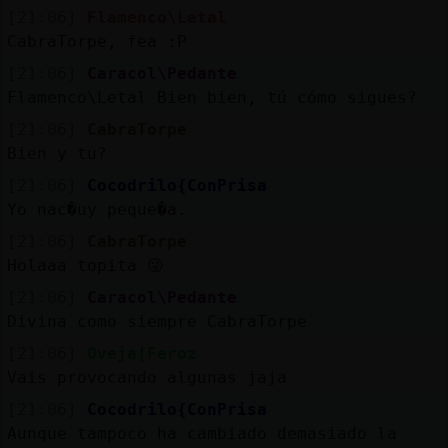
[21:06]
Flamenco\Letal
CabraTorpe, fea :P
[21:06]
Caracol\Pedante
Flamenco\Letal Bien bien, tú cómo sigues?
[21:06]
CabraTorpe
Bien y tu?
[21:06]
Cocodrilo{ConPrisa
Yo nac�uy peque�a.
[21:06]
CabraTorpe
Holaaa topita 😜
[21:06]
Caracol\Pedante
Divina como siempre CabraTorpe
[21:06]
Oveja{Feroz
Vais provocando algunas jaja
[21:06]
Cocodrilo{ConPrisa
Aunque tampoco ha cambiado demasiado la