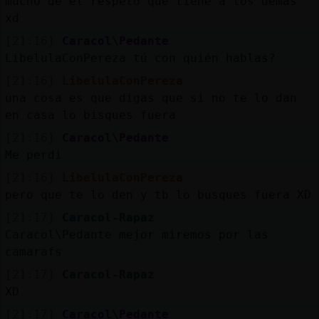
mucho de el respeto que tiene a los demas
xd
[21:16]
Caracol\Pedante
LibelulaConPereza tú con quién hablas?
[21:16]
LibelulaConPereza
una cosa es que digas que si no te lo dan
en casa lo bisques fuera
[21:16]
Caracol\Pedante
Me perdi
[21:16]
LibelulaConPereza
pero que te lo den y tb lo busques fuera XD
[21:17]
Caracol-Rapaz
Caracol\Pedante mejor miremos por las
camarafs
[21:17]
Caracol-Rapaz
XD
[21:17]
Caracol\Pedante