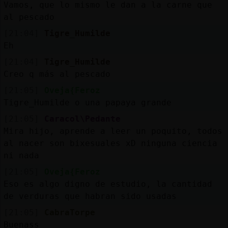
Vamos, que lo mismo le dan a la carne que
al pescado
M
is
r
o
s
fo
[21:04]
Tigre_Humilde
Eh
[21:04]
Tigre_Humilde
R
e
g
s
r
a
r
n
a
n
a
Creo q más al pescado
[21:05]
Oveja{Feroz
Tigre_Humilde o una papaya grande
[21:05]
Caracol\Pedante
Mira hijo, aprende a leer un poquito, todos
al nacer son bixesuales xD ninguna ciencia
ni nada
[21:05]
Oveja{Feroz
Eso es algo digno de estudio, la cantidad
de verduras que habran sido usadas
[21:05]
CabraTorpe
Buenass