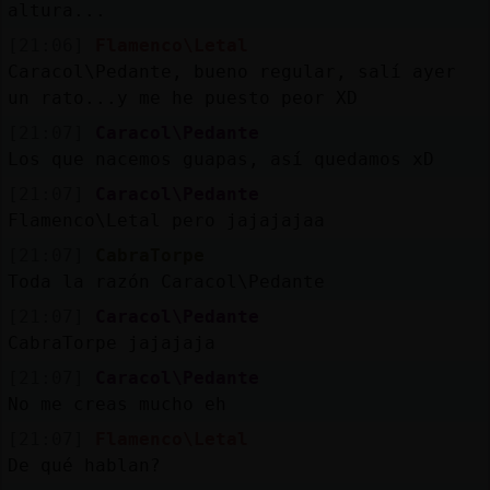
altura...
[21:06]
Flamenco\Letal
Caracol\Pedante, bueno regular, salí ayer
un rato...y me he puesto peor XD
[21:07]
Caracol\Pedante
Los que nacemos guapas, así quedamos xD
[21:07]
Caracol\Pedante
Flamenco\Letal pero jajajajaa
[21:07]
CabraTorpe
Toda la razón Caracol\Pedante
[21:07]
Caracol\Pedante
CabraTorpe jajajaja
[21:07]
Caracol\Pedante
No me creas mucho eh
[21:07]
Flamenco\Letal
De qué hablan?