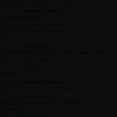
Ya hasta le ganan a los tios
[21:13]
Caracol\Pedante
Jajajjaajajjaa
[21:13]
LibelulaConPereza
ah que esta bien tirarse a otra con pareja
xd
[21:14]
Oveja{Feroz
LibelulaConPereza los cuernos que cuentan
son los de la mujer
[21:14]
Oveja{Feroz
PUNTO
[21:14]
Caracol\Pedante
Bueno te la tiras tu, porque yo no
[21:14]
Oveja{Feroz
Nosotros lo hacemos por instinto, son las
hormonas