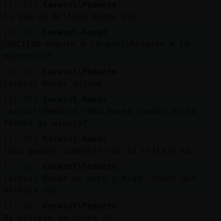
[21:19]
Caracol\Pedante
Es que mi belleza puede más
[21:19]
Caracol-Rapaz
ACTION empuja a Caracol\Pedante a la
mazmorra
[21:19]
Caracol\Pedante
Caracol-Rapaz déjame
[21:19]
Caracol-Rapaz
Caracol\Pedante cómo haces cuando estás
frente al espejo?
[21:19]
Caracol-Rapaz
Como puedes competir con tu reflejo xd
[21:19]
Caracol\Pedante
Caracol-Rapaz me miró y digo: joder que
hermosa soy
[21:20]
Caracol\Pedante
Mi reflejo me apoya xD