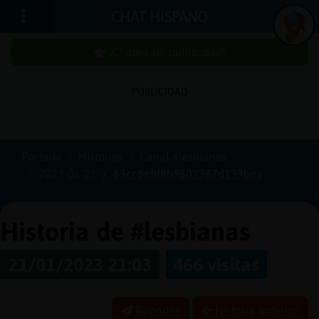
CHAT HISPANO
¡Chatea sin publicidad!
In
ic
ia
r
e
s
ió
n
PUBLICIDAD
s
Portada
Historias
Canal #lesbianas
¡C
h
a
te
a
in
u
b
lic
id
a
d
2023-01-21
63cc8efd8b9602387d139bea
s
p
!
Historia de #lesbianas
C
r
e
a
r
n
a
u
e
n
ta
21/01/2023 21:03
466 visitas
u
c
Reportar
Historia anterior