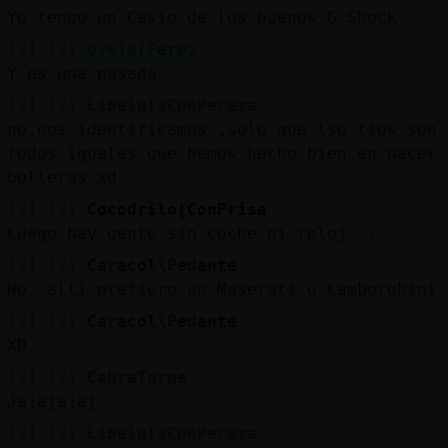
Yo tengo un Casio de los buenos G-Shock
[21:12]
Oveja{Feroz
Y es una pasada
[21:12]
LibelulaConPereza
no,nos identificamos ,solo que lso tios son
todos iguales que hemos hecho bien en nacer
bolleras xd
[21:12]
Cocodrilo{ConPrisa
Luego hay gente sin coche ni reloj...
[21:12]
Caracol\Pedante
No, allí prefiero un Maserati o Lamborghini
[21:12]
Caracol\Pedante
XD
[21:12]
CabraTorpe
Jajajajaj
[21:13]
LibelulaConPereza