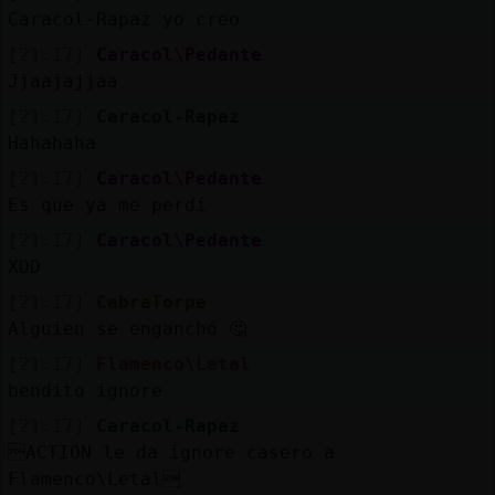
Caracol-Rapaz yo creo
[21:17]
Caracol\Pedante
Jjaajajjaa
[21:17]
Caracol-Rapaz
Hahahaha
[21:17]
Caracol\Pedante
Es que ya me perdí
[21:17]
Caracol\Pedante
XDD
[21:17]
CabraTorpe
Alguien se enganchó 🤔
[21:17]
Flamenco\Letal
bendito ignore
[21:17]
Caracol-Rapaz
ACTION le da ignore casero a
Flamenco\Letal