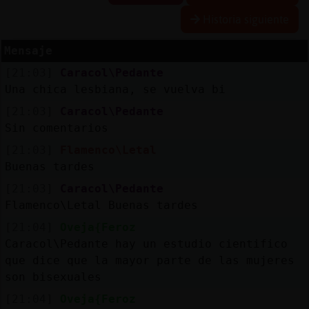
Historia siguiente
R
e
s
e
r
v
a
lia
s
r a
Mensaje
[21:03]
Caracol\Pedante
Una chica lesbiana, se vuelva bi
A
c
tu
a
liz
r
o
n
tr
a
s
e
ñ
a
[21:03]
Caracol\Pedante
a
c
Sin comentarios
[21:03]
Flamenco\Letal
Buenas tardes
A
c
tu
a
liz
a
ir
tu
a
[21:03]
Caracol\Pedante
r IP
v
l
Flamenco\Letal Buenas tardes
[21:04]
Oveja{Feroz
Caracol\Pedante hay un estudio cientifico
que dice que la mayor parte de las mujeres
M
is
lo
g
s
b
son bisexuales
[21:04]
Oveja{Feroz