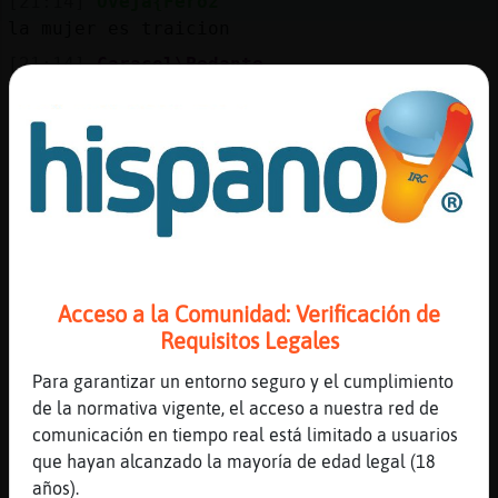
[21:14]
Oveja{Feroz
la mujer es traicion
[21:14]
Caracol\Pedante
Tantas mujeres libres y me voy a meter con
una casada?
[21:14]
Caracol\Pedante
Jajajajaba
[21:14]
LibelulaConPereza
si
[21:14]
Oveja{Feroz
Entre bolleras los cuernos son traicion
Acceso a la Comunidad: Verificación de
Requisitos Legales
[21:14]
LibelulaConPereza
es que... no veas xd
Para garantizar un entorno seguro y el cumplimiento
[21:14]
Caracol-Rapaz
de la normativa vigente, el acceso a nuestra red de
Caracol\Pedante pórtate bien xd
comunicación en tiempo real está limitado a usuarios
que hayan alcanzado la mayoría de edad legal (18
[21:14]
LibelulaConPereza
años).
no habra millones de solteras xd