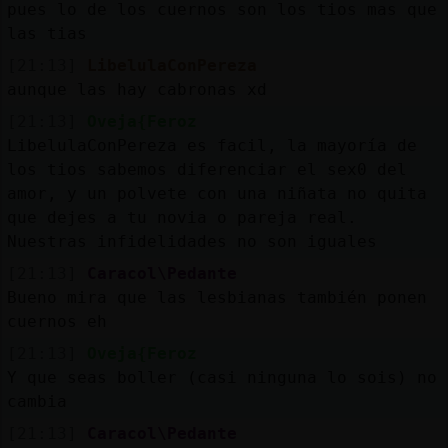
pues lo de los cuernos son los tios mas que
las tias
[21:13]
LibelulaConPereza
aunque las hay cabronas xd
[21:13]
Oveja{Feroz
LibelulaConPereza es facil, la mayoría de
los tios sabemos diferenciar el sex0 del
amor, y un polvete con una niñata no quita
que dejes a tu novia o pareja real.
Nuestras infidelidades no son iguales
[21:13]
Caracol\Pedante
Bueno mira que las lesbianas también ponen
cuernos eh
[21:13]
Oveja{Feroz
Y que seas boller (casi ninguna lo sois) no
cambia
[21:13]
Caracol\Pedante