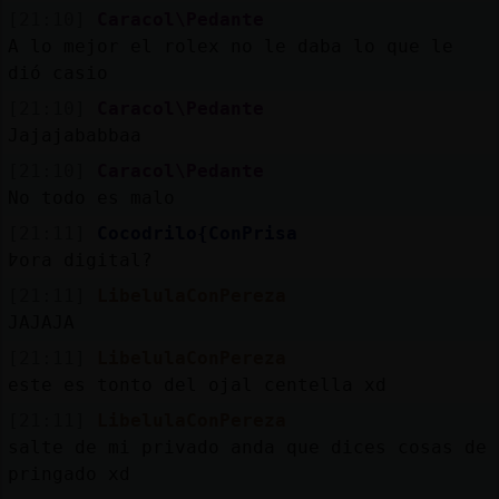
[21:10]
Caracol\Pedante
A lo mejor el rolex no le daba lo que le
dió casio
[21:10]
Caracol\Pedante
Jajajababbaa
[21:10]
Caracol\Pedante
No todo es malo
[21:11]
Cocodrilo{ConPrisa
߈ora digital?
[21:11]
LibelulaConPereza
JAJAJA
[21:11]
LibelulaConPereza
este es tonto del ojal centella xd
[21:11]
LibelulaConPereza
salte de mi privado anda que dices cosas de
pringado xd