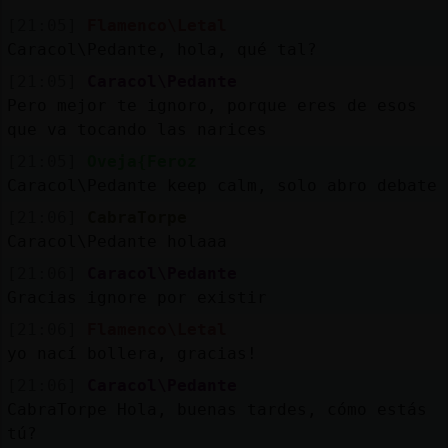
[21:05]
Flamenco\Letal
Caracol\Pedante, hola, qué tal?
[21:05]
Caracol\Pedante
Pero mejor te ignoro, porque eres de esos
que va tocando las narices
[21:05]
Oveja{Feroz
Caracol\Pedante keep calm, solo abro debate
[21:06]
CabraTorpe
Caracol\Pedante holaaa
[21:06]
Caracol\Pedante
Gracias ignore por existir
[21:06]
Flamenco\Letal
yo nací bollera, gracias!
[21:06]
Caracol\Pedante
CabraTorpe Hola, buenas tardes, cómo estás
tú?