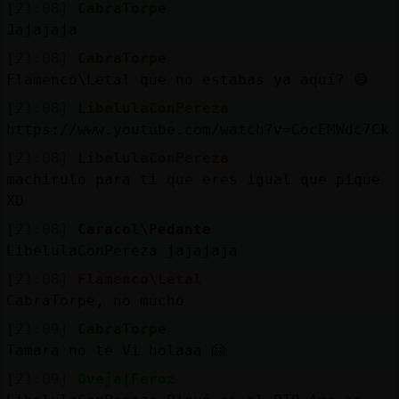
[21:08]
CabraTorpe
Jajajaja
[21:08]
CabraTorpe
Flamenco\Letal que no estabas ya aquí? 😅
[21:08]
LibelulaConPereza
https://www.youtube.com/watch?v=CocEMWdc7Ck
[21:08]
LibelulaConPereza
machirulo para ti que eres igual que pique
XD
[21:08]
Caracol\Pedante
LibelulaConPereza jajajaja
[21:08]
Flamenco\Letal
CabraTorpe, no mucho
[21:09]
CabraTorpe
Tamara no te Vi holaaa 🤗
[21:09]
Oveja{Feroz