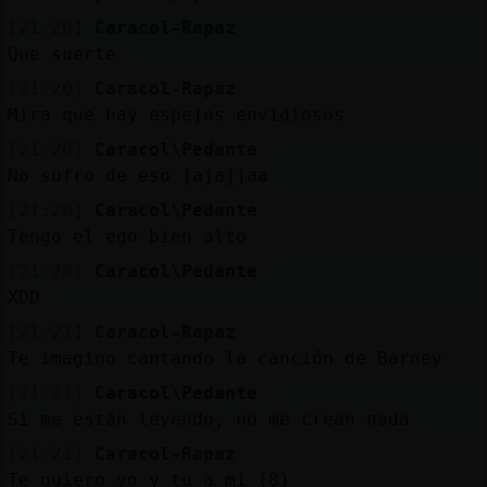
[21:20]
Caracol-Rapaz
Que suerte
[21:20]
Caracol-Rapaz
Mira que hay espejos envidiosos
[21:20]
Caracol\Pedante
No sufro de eso jajajjaa
[21:20]
Caracol\Pedante
Tengo el ego bien alto
[21:20]
Caracol\Pedante
XDD
[21:21]
Caracol-Rapaz
Te imagino cantando la canción de Barney
[21:21]
Caracol\Pedante
Si me están leyendo, no me crean nada
[21:21]
Caracol-Rapaz
Te quiero yo y tu a mí (8)