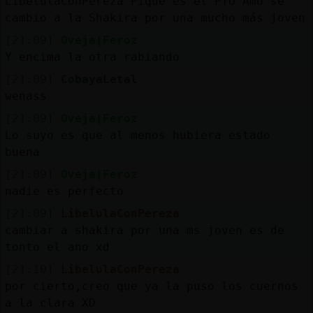
LibelulaConPereza Piqué es el PTO Amo se
cambio a la Shakira por una mucho más joven
[21:09]
Oveja{Feroz
Y encima la otra rabiando
[21:09]
CobayaLetal
wenass
[21:09]
Oveja{Feroz
Lo suyo es que al menos hubiera estado
buena
[21:09]
Oveja{Feroz
nadie es perfecto
[21:09]
LibelulaConPereza
cambiar a shakira por una ms joven es de
tonto el ano xd
[21:10]
LibelulaConPereza
por cierto,creo que ya la puso los cuernos
a la clara XD