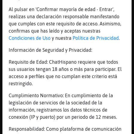
[21:14]
Caracol\Pedante
Al pulsar en 'Confirmar mayoría de edad - Entrar',
Pues yo me estoy portando bien Caracol-
realizas una declaración responsable manifestando
Rapaz
que cumples con este requisito de acceso. Asimismo,
confirmas que has leído y aceptas nuestras
[21:14]
Caracol\Pedante
Condiciones de Uso
y nuestra
Política de Privacidad
.
Jajajajjaa
[21:15]
Caracol\Pedante
Información de Seguridad y Privacidad:
ACTION mira por las cámaras
Requisito de Edad: ChatHispano requiere que todos
[21:15]
Caracol-Rapaz
sus usuarios tengan 18 años o más para participar. El
ACTION se va a las cámaras a ver
acceso a perfiles que no cumplan este criterio está
[21:15]
LibelulaConPereza
restringido.
todo depende del respeto y la educacion que
Cumplimiento Normativo: En cumplimiento de la
hoy en dia queda poca
legislación de servicios de la sociedad de la
[21:15]
Caracol-Rapaz
información, registramos los datos técnicos de
Hahahahahah
conexión (IP y puerto) por un periodo de 12 meses.
[21:15]
LibelulaConPereza
Responsabilidad: Como plataforma de comunicación
y este se ve que no cogio ejemplo de sus