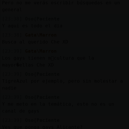
Mis
Pero no me verás escribir búsquedas en un
blogs
general
[23:38]
Oso{Paciente
Y aquí es todo el dia
[23:38]
Gata\Marron
Mis
Busca al querido Che XD
foros
[23:39]
Gata\Marron
Los gays tienen m᳠cultura que la
mayor�ellas Che XD
Registr
[23:39]
Oso{Paciente
un
TigreAzul por ejemplo, pero sin molestar a
canal
nadie
[23:39]
Oso{Paciente
Y me meto en la temática, este no es un
Más
canal de gays
gestion
[23:39]
Oso{Paciente
Ves que ponga gays Alicante?