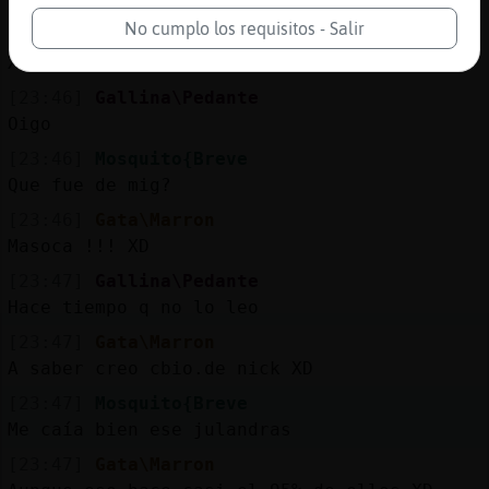
Eres un suicida
No cumplo los requisitos - Salir
[23:46]
Gallina\Pedante
XD
[23:46]
Gallina\Pedante
Oigo
[23:46]
Mosquito{Breve
Que fue de mig?
[23:46]
Gata\Marron
Masoca !!! XD
[23:47]
Gallina\Pedante
Hace tiempo q no lo leo
[23:47]
Gata\Marron
A saber creo cbio.de nick XD
[23:47]
Mosquito{Breve
Me caía bien ese julandras
[23:47]
Gata\Marron