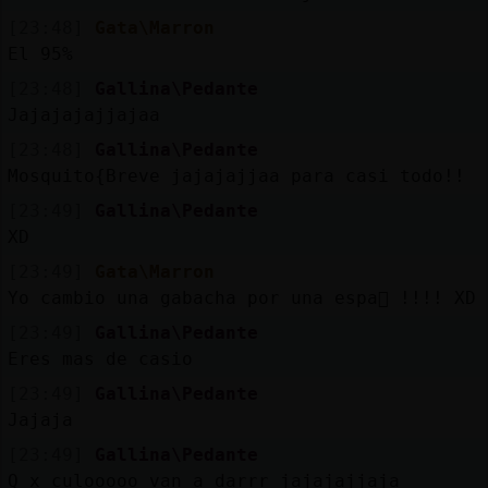
[23:48]
Gata\Marron
El 95%
[23:48]
Gallina\Pedante
Jajajajajjajaa
[23:48]
Gallina\Pedante
Mosquito{Breve jajajajjaa para casi todo!!
[23:49]
Gallina\Pedante
XD
[23:49]
Gata\Marron
Yo cambio una gabacha por una espa񯬡 !!!! XD
[23:49]
Gallina\Pedante
Eres mas de casio
[23:49]
Gallina\Pedante
Jajaja
[23:49]
Gallina\Pedante
Q x culooooo van a darrr jajajajjaja