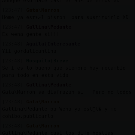
Aunque eso hace casi el 95% de ellos XD
[23:47]
Gata\Marron
Home ya estᠥl piston_ para sustituirlo XD
[23:47]
Gallina\Pedante
Es wena gente si!!!
[23:48]
Aguila{Interesante
Yii gordalicantina
[23:48]
Mosquito{Breve
Se i es lo bueno que siempre hay recambio
para todo en esta vida
[23:48]
Gallina\Pedante
Gata\Marron se disfrazan si!! Pero no todos
[23:48]
Gata\Marron
Gallina\Pedante pa Wena ya est᳠t� y me
cohibo.publicarlo
[23:48]
Gata\Marron
Gallina\Pedante casi tos dije hostias