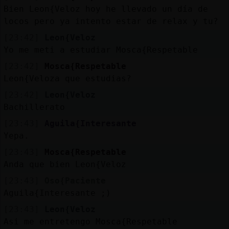
Bien Leon{Veloz hoy he llevado un día de
locos pero ya intento estar de relax y tu?
[23:42]
Leon{Veloz
Yo me meti a estudiar Mosca{Respetable
[23:42]
Mosca{Respetable
Leon{Veloza que estudias?
[23:42]
Leon{Veloz
Bachillerato
[23:43]
Aguila{Interesante
Yepa.
[23:43]
Mosca{Respetable
Anda que bien Leon{Veloz
[23:43]
Oso{Paciente
Aguila{Interesante ;)
[23:43]
Leon{Veloz
Asi me entretengo Mosca{Respetable