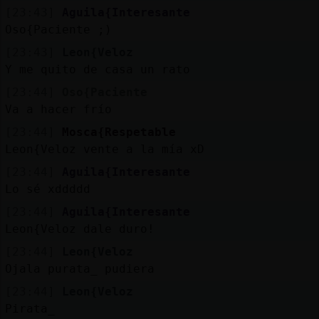
[23:43]
Aguila{Interesante
Oso{Paciente ;)
[23:43]
Leon{Veloz
Y me quito de casa un rato
[23:44]
Oso{Paciente
Va a hacer frío
[23:44]
Mosca{Respetable
Leon{Veloz vente a la mía xD
[23:44]
Aguila{Interesante
Lo sé xddddd
[23:44]
Aguila{Interesante
Leon{Veloz dale duro!
[23:44]
Leon{Veloz
Ojala purata_ pudiera
[23:44]
Leon{Veloz
Pirata_