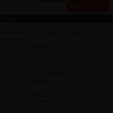
Historia siguiente
Mensaje
Reserva
[23:36]
Oso{Paciente
alias
Ah qué es por el canal ? Y cuál es el
problema?
[23:37]
Oso{Paciente
Actuali
Te molesta, tienes envidia, o simplemente
contras
es por molestar
[23:37]
Oso{Paciente
Me molestan las búsquedas, si
Actuali
[23:38]
Oso{Paciente
IP
Y ?
virtual
[23:38]
Oso{Paciente
Y estoy en la temática que me gusta
[23:38]
Oso{Paciente