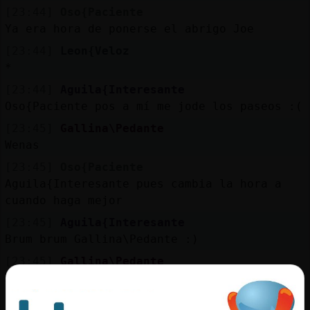
[23:44]
Oso{Paciente
Ya era hora de ponerse el abrigo Joe
[23:44]
Leon{Veloz
*
[23:44]
Aguila{Interesante
Oso{Paciente pos a mí me jode los paseos :(
[23:45]
Gallina\Pedante
Wenas
[23:45]
Oso{Paciente
Aguila{Interesante pues cambia la hora a
cuando haga mejor
[23:45]
Aguila{Interesante
Brum brum Gallina\Pedante :)
[23:45]
Gallina\Pedante
Aguila{Interesante rummm rummmm
[23:45]
Aguila{Interesante