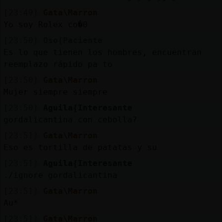
[23:49]
Gata\Marron
Yo soy Rolex co�0
[23:50]
Oso{Paciente
Es lo que tienen los hombres, encuentran
reemplazo rápido pa to
[23:50]
Gata\Marron
Mujer siempre siempre
[23:50]
Aguila{Interesante
gordalicantina con cebolla?
[23:51]
Gata\Marron
Eso es tortilla de patatas y su
[23:51]
Aguila{Interesante
./ignore gordalicantina
[23:51]
Gata\Marron
Au*
[23:51]
Gata\Marron