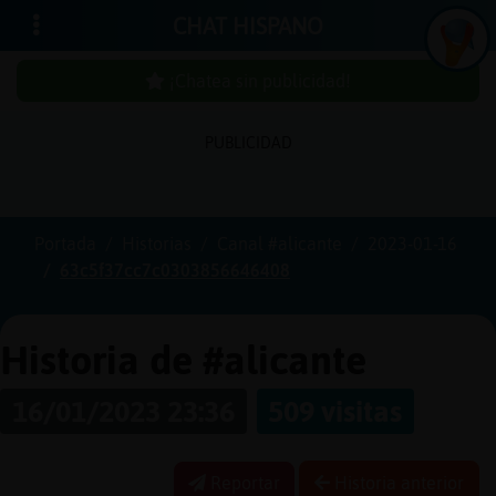
CHAT HISPANO
¡Chatea sin publicidad!
PUBLICIDAD
Iniciar
sesión
Portada
Historias
Canal #alicante
2023-01-16
63c5f37cc7c0303856646408
¡Chatea
sin
publici
Historia de #alicante
16/01/2023 23:36
509 visitas
Crear
una
Reportar
Historia anterior
cuenta