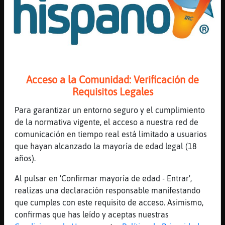
Oso{Paciente entonces hay gente
[23:45]
Aguila{Interesante
Quita quita
[23:45]
Aguila{Interesante
Prefiero pasar frío xd
[23:45]
Oso{Paciente
Acceso a la Comunidad: Verificación de
XD
Requisitos Legales
[23:45]
Leon{Veloz
Para garantizar un entorno seguro y el cumplimiento
Pirata_ te veo ocupado besitos
de la normativa vigente, el acceso a nuestra red de
[23:45]
Mosca{Respetable
comunicación en tiempo real está limitado a usuarios
Muackssssssss Leon{Veloz
que hayan alcanzado la mayoría de edad legal (18
años).
[23:45]
Gata\Marron
Gallina\Pedante lo siento estᠮoche ando
Al pulsar en 'Confirmar mayoría de edad - Entrar',
liado y no me sale na d na ....... XD
realizas una declaración responsable manifestando
[23:46]
Gallina\Pedante
que cumples con este requisito de acceso. Asimismo,
Mi Mosca{Respetable wapooooooooooooo
confirmas que has leído y aceptas nuestras