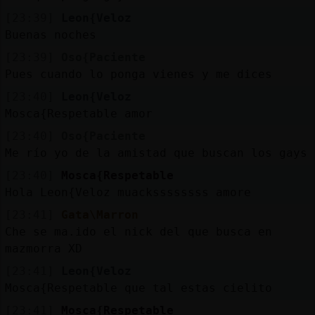
[23:39]
Leon{Veloz
Buenas noches
[23:39]
Oso{Paciente
Pues cuando lo ponga vienes y me dices
[23:40]
Leon{Veloz
Mosca{Respetable amor
[23:40]
Oso{Paciente
Me río yo de la amistad que buscan los gays
[23:40]
Mosca{Respetable
Hola Leon{Veloz muackssssssss amore
[23:41]
Gata\Marron
Che se ma.ido el nick del que busca en
mazmorra XD
[23:41]
Leon{Veloz
Mosca{Respetable que tal estas cielito
[23:41]
Mosca{Respetable