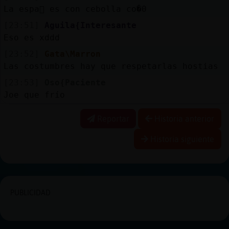
La espa񯬡 es con cebolla co�0
[23:51]
Aguila{Interesante
Eso es xddd
[23:52]
Gata\Marron
Las costumbres hay que respetarlas hostias
[23:53]
Oso{Paciente
Joe que frío
Reportar
Historia anterior
Historia siguiente
PUBLICIDAD