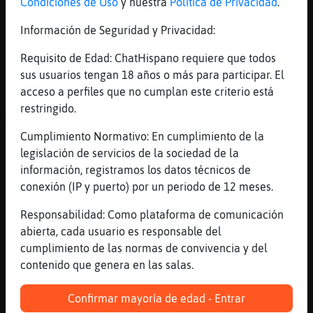
muakkkkkk
Condiciones de Uso
y nuestra
Política de Privacidad
.
[23:46]
Mosca{Respetable
Información de Seguridad y Privacidad:
Hola Gallina\Pedante amore muackssssssss
Requisito de Edad: ChatHispano requiere que todos
[23:46]
Gallina\Pedante
sus usuarios tengan 18 años o más para participar. El
Gata\Marron nanitttt che!! No pasa na
acceso a perfiles que no cumplan este criterio está
[23:46]
Gallina\Pedante
restringido.
Mosquito{Breve q te caes
Cumplimiento Normativo: En cumplimiento de la
[23:46]
Gallina\Pedante
legislación de servicios de la sociedad de la
Kieres el casco?
información, registramos los datos técnicos de
[23:46]
Gallina\Pedante
conexión (IP y puerto) por un periodo de 12 meses.
XD
Responsabilidad: Como plataforma de comunicación
[23:46]
Mosquito{Breve
abierta, cada usuario es responsable del
No, me tire
cumplimiento de las normas de convivencia y del
[23:46]
Mosquito{Breve
contenido que genera en las salas.
Oye
[23:46]
Gallina\Pedante
Confirmar mayoría de edad - Entrar