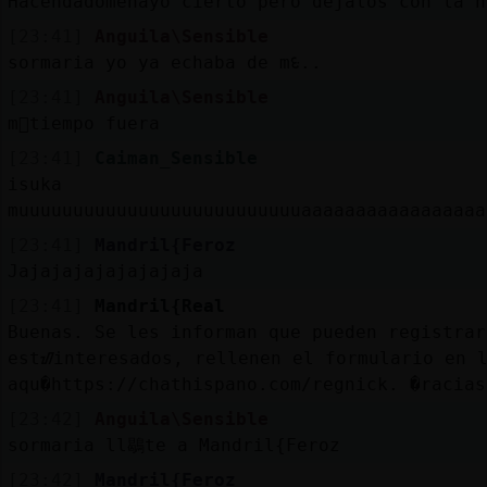
Hacendadomehayo cierto pero déjalos con la n
[23:41]
Anguila\Sensible
sormaria yo ya echaba de mᳮ..
[23:41]
Anguila\Sensible
m᳠tiempo fuera
[23:41]
Caiman_Sensible
isuka
muuuuuuuuuuuuuuuuuuuuuuuuuuaaaaaaaaaaaaaaaaa
[23:41]
Mandril{Feroz
Jajajajajajajajaja
[23:41]
Mandril{Real
Buenas. Se les informan que pueden registrar
estᮠinteresados, rellenen el formulario en l
aqu�https://chathispano.com/regnick. �racias
[23:42]
Anguila\Sensible
sormaria ll鶡te a Mandril{Feroz
[23:42]
Mandril{Feroz