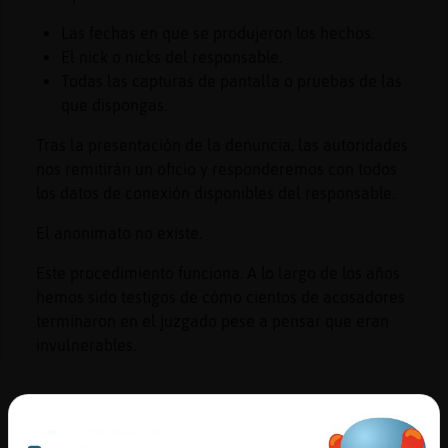
Las fechas en que se produjeron los hechos.
El nick o nicks del responsable.
Todas las capturas de pantalla o pruebas de las
que dispongas.
Tras la presentación de la denuncia, las autoridades
nos remitirán un oficio y responderemos con todos
los datos de conexión disponibles del responsable.
El anonimato no existe.
Este procedimiento funciona. A lo largo de los años
hemos sido testigos de cómo cientos de acosadores
terminaron en el juzgado pese a pensar que eran
invulnerables.
Para molestias: los modos
de usuario