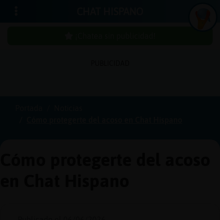
CHAT HISPANO
¡Chatea sin publicidad!
PUBLICIDAD
Iniciar
sesión
Portada
Noticias
Cómo protegerte del acoso en Chat Hispano
¡Chatea
sin
publici
Cómo protegerte del acoso
en Chat Hispano
Crear
una
cuenta
Publicado el 06/06/2026