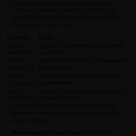
Puedes aplicar el ignore a un solo campo o a la
combinación de varios, usando el comodín
. Por
*
ejemplo, si el usuario que quieres ignorar tiene la
máscara
:
manolo!manolito@ip.virtual
Comando
Efecto
/ignore
Ignora al nick
manolo
(cualquier identd,
manolo!*@*
cualquier IP).
/ignore
Ignora a todos los nicks que
contengan
la
*manolo*!*@*
palabra "manolo".
/ignore
Ignora a todos los nicks que tengan el
*!manolito@*
identd
manolito
.
/ignore
Ignora a todos los nicks que compartan la
*!*@ip.virtual
IP virtual de manolo.
Con la combinación de todas estas herramientas
podrás tener una experiencia de chat mucho más
segura y tranquila.
¿Necesitas ayuda o quieres reportar un caso de