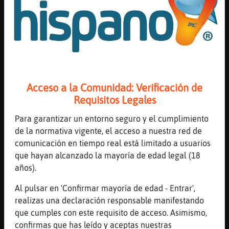
Los modos de usuario son modificadores del
comportamiento de tu sesión de chat que te aplicas
a ti mismo. La sintaxis es:
/mode tunick +modo1modo2modo3... — activa los
modos /mode tunick -modo1modo2modo3... —
Acceso a la Comunidad: Verificación de
desactiva los modos
Requisitos Legales
Puedes usar un único modo o una combinación de
Para garantizar un entorno seguro y el cumplimiento
ellos. Puedes consultar la lista completa
de la normativa vigente, el acceso a nuestra red de
en
chathispano.com/ayuda/modos_de_usuarios
. Los
comunicación en tiempo real está limitado a usuarios
más útiles para la autoprotección son:
que hayan alcanzado la mayoría de edad legal (18
c
años).
Solo mensajes de usuarios con canal compartido
Al pulsar en 'Confirmar mayoría de edad - Entrar',
realizas una declaración responsable manifestando
Solo recibirás mensajes privados de usuarios con los
que cumples con este requisito de acceso. Asimismo,
que compartas algún canal o sala. Muy efectivo
confirmas que has leído y aceptas nuestras