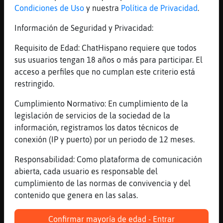
para aislar a desconocidos.
Condiciones de Uso
y nuestra
Política de Privacidad
.
/mode tunick +c
Información de Seguridad y Privacidad:
I
Requisito de Edad: ChatHispano requiere que todos
sus usuarios tengan 18 años o más para participar. El
Ocultar tiempo de actividad
acceso a perfiles que no cumplan este criterio está
Tu nick no mostrará el tiempo de actividad cuando
restringido.
alguien haga whois sobre ti. Útil para que otros
Cumplimiento Normativo: En cumplimiento de la
usuarios no sepan cuándo estás activo.
legislación de servicios de la sociedad de la
/mode tunick +I
información, registramos los datos técnicos de
conexión (IP y puerto) por un periodo de 12 meses.
i
Responsabilidad: Como plataforma de comunicación
Invisible en búsquedas genéricas
abierta, cada usuario es responsable del
cumplimiento de las normas de convivencia y del
Tu nick no aparecerá en búsquedas con el comando
contenido que genera en las salas.
/who con comodines. No impide que alguien te
busque directamente por tu nick exacto, pero sí
Confirmar mayoría de edad - Entrar
evita aparecer en búsquedas masivas.