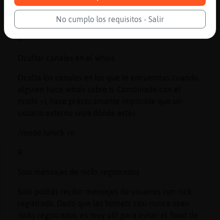
/mode tunick +i
No cumplo los requisitos - Salir
n
Ocultar canales en el whois
Oculta los canales en los que te encuentras cuando
alguien hace whois sobre ti. Combinado con el
modo +i, hace prácticamente imposible que un
usuario externo sepa dónde estás.
/mode tunick +n
R
Solo mensajes de nicks registrados
Solo podrás recibir mensajes de usuarios con nick
registrado. Dado que las botnets casi nunca usan
nicks registrados, es muy útil para evitar el flood de